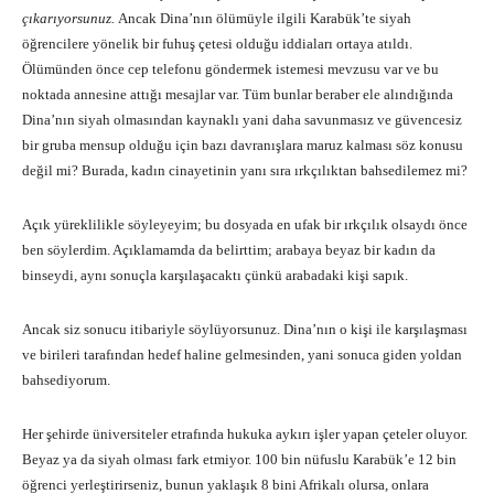
çıkarıyorsunuz.
Ancak Dina’nın ölümüyle ilgili Karabük’te siyah
öğrencilere yönelik bir fuhuş çetesi olduğu iddiaları ortaya atıldı.
Ölümünden önce cep telefonu göndermek istemesi mevzusu var ve bu
noktada annesine attığı mesajlar var. Tüm bunlar beraber ele alındığında
Dina’nın siyah olmasından kaynaklı yani daha savunmasız ve güvencesiz
bir gruba mensup olduğu için bazı davranışlara maruz kalması söz konusu
değil mi? Burada, kadın cinayetinin yanı sıra ırkçılıktan bahsedilemez mi?
Açık yüreklilikle söyleyeyim; bu dosyada en ufak bir ırkçılık olsaydı önce
ben söylerdim. Açıklamamda da belirttim; arabaya beyaz bir kadın da
binseydi, aynı sonuçla karşılaşacaktı çünkü arabadaki kişi sapık.
Ancak siz sonucu itibariyle söylüyorsunuz. Dina’nın o kişi ile karşılaşması
ve birileri tarafından hedef haline gelmesinden, yani sonuca giden yoldan
bahsediyorum.
Her şehirde üniversiteler etrafında hukuka aykırı işler yapan çeteler oluyor.
Beyaz ya da siyah olması fark etmiyor. 100 bin nüfuslu Karabük’e 12 bin
öğrenci yerleştirirseniz, bunun yaklaşık 8 bini Afrikalı olursa, onlara