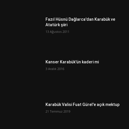
Fazıl Hüsnü Dağlarca'dan Karabük ve
Atatürk şiiri
13 Ağustos 2011
Kanser Karabük'ün kaderi mi
3 Aralık 2016
Karabük Valisi Fuat Gürel'e açık mektup
21 Temmuz 2019