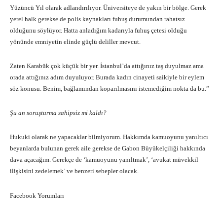
Yüzüncü Yıl olarak adlandırılıyor. Üniversiteye de yakın bir bölge. Gerek
yerel halk gerekse de polis kaynakları fuhuş durumundan rahatsız
olduğunu söylüyor. Hatta anladığım kadarıyla fuhuş çetesi olduğu
yönünde emniyetin elinde güçlü deliller mevcut.
Zaten Karabük çok küçük bir yer. İstanbul’da attığınız taş duyulmaz ama
orada attığınız adım duyuluyor. Burada kadın cinayeti saikiyle bir eylem
söz konusu. Benim, bağlamından koparılmasını istemediğim nokta da bu.”
Şu an soruşturma sahipsiz mi kaldı?
Hukuki olarak ne yapacaklar bilmiyorum. Hakkımda kamuoyunu yanıltıcı
beyanlarda bulunan gerek aile gerekse de Gabon Büyükelçiliği hakkında
dava açacağım. Gerekçe de ‘kamuoyunu yanıltmak’, ‘avukat müvekkil
ilişkisini zedelemek’ ve benzeri sebepler olacak.
Facebook Yorumları