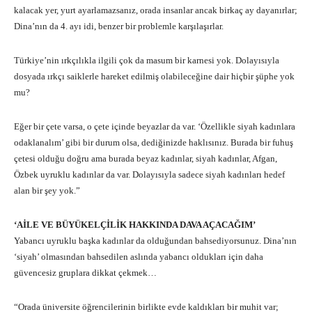
kalacak yer, yurt ayarlamazsanız, orada insanlar ancak birkaç ay dayanırlar;
Dina’nın da 4. ayı idi, benzer bir problemle karşılaşırlar.
Türkiye’nin ırkçılıkla ilgili çok da masum bir karnesi yok. Dolayısıyla
dosyada ırkçı saiklerle hareket edilmiş olabileceğine dair hiçbir şüphe yok
mu?
Eğer bir çete varsa, o çete içinde beyazlar da var. ‘Özellikle siyah kadınlara
odaklanalım’ gibi bir durum olsa, dediğinizde haklısınız. Burada bir fuhuş
çetesi olduğu doğru ama burada beyaz kadınlar, siyah kadınlar, Afgan,
Özbek uyruklu kadınlar da var. Dolayısıyla sadece siyah kadınları hedef
alan bir şey yok.”
‘AİLE VE BÜYÜKELÇİLİK HAKKINDA DAVA AÇACAĞIM’
Yabancı uyruklu başka kadınlar da olduğundan bahsediyorsunuz. Dina’nın
‘siyah’ olmasından bahsedilen aslında yabancı oldukları için daha
güvencesiz gruplara dikkat çekmek…
“Orada üniversite öğrencilerinin birlikte evde kaldıkları bir muhit var;