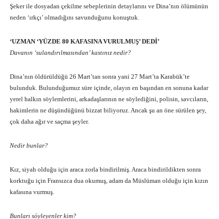
Şeker ile dosyadan çekilme sebeplerinin detaylarını ve Dina’nın ölümünün
neden ‘ırkçı’ olmadığını savunduğunu konuştuk.
‘UZMAN ‘YÜZDE 80 KAFASINA VURULMUŞ’ DEDİ’
Davanın ‘sulandırılmasından’ kastınız nedir?
Dina’nın öldürüldüğü 26 Mart’tan sonra yani 27 Mart’ta Karabük’te
bulunduk. Bulunduğumuz süre içinde, olayın en başından en sonuna kadar
yerel halkın söylemlerini, arkadaşlarının ne söylediğini, polisin, savcıların,
hakimlerin ne düşündüğünü bizzat biliyoruz. Ancak şu an öne sürülen şey,
çok daha ağır ve saçma şeyler.
Nedir bunlar?
Kız, siyah olduğu için araca zorla bindirilmiş. Araca bindirildikten sonra
korktuğu için Fransızca dua okumuş, adam da Müslüman olduğu için kızın
kafasına vurmuş.
Bunları söyleyenler kim?