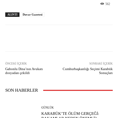
562
ALINTI
Duvar Gazetesi
Facebook
X
Pinterest
What
ÖNCEKI İÇERIK
SONRAKI İÇERIK
Gabonlu Dina’nın Avukatı
Cumhurbaşkanlığı Seçimi Karabük
dosyadan çekildi
Sonuçları
SON HABERLER
GÜNLÜK
KARABÜK’TE ÖLÜM GERÇEĞİ: