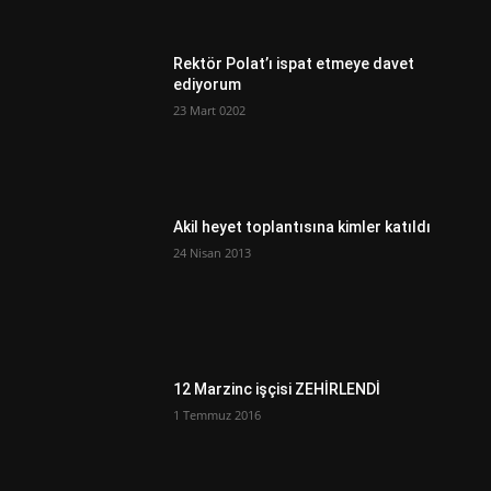
Rektör Polat’ı ispat etmeye davet
ediyorum
23 Mart 0202
Akil heyet toplantısına kimler katıldı
24 Nisan 2013
12 Marzinc işçisi ZEHİRLENDİ
1 Temmuz 2016