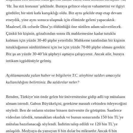
‘Hz. İsa sizi korusun’ şeklinde. Buraya gelince olayın vahametini ve ilgiyi
gördüler, bir sürü kafa karışıklığı oldu. Biz aynı şekilde etap etap devam
etseydik, yine aynı sonuca ulaşmak için elimizde geleni yapacaktık.
Maalesef, ilk celsede Dina’yı öldürdüğü öne sürülen adam salıverilecek.
Çünkü bir kişinin, gözaltından sonra ilk mahkemesine kadar tutuklu
kalması için yüzde 30-40 şüphe yeterlidir. Mahkeme tarafından bir kişinin
tutukluğunun sürdürülmesi için ise için yüzde 70-80 şüphe olması gerekir.
Biz şu an yüzde 30-40’lık şüpheyi aşmaya çalışıyoruz. Ancak aile, buraya
intikam içgüdüsüyle gelmiş.
Açıklamanızda yalan haber ve bilgilerin T.C. aleyhine saldırı amacıyla
kullanıldığını belirttiniz. Bu saldırılar neler?
Benden, Türkiye’nin önde gelen bir üniversitesine gidip adli tıp mütalaası
almam istendi. Gabon Büyükelçisi, gerekirse masrafı cebinden ödeyeceğini
söyledi. Ben de onların sözüne binaen üniversite ile görüştüm. Saatlerce
videoları izledik, tutanakları okuduk ve bunun sonucunda 150 bin TL’ye
mütalaa hazırlanacağı söylendi. İndirim talep edildi ve 120 bin TL’ye
anlaşıldı. Medyaya da yansıyan 6 bin dolar bu miktardır. Ancak 6 bin