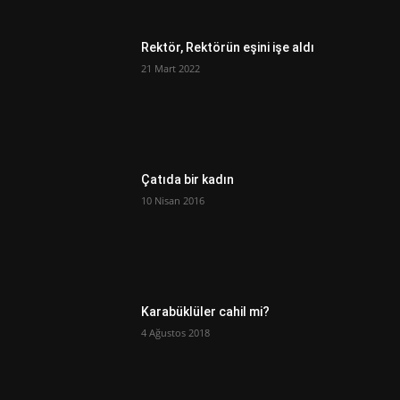
Rektör, Rektörün eşini işe aldı
21 Mart 2022
Çatıda bir kadın
10 Nisan 2016
Karabüklüler cahil mi?
4 Ağustos 2018