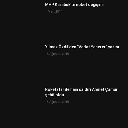
MHP Karabük'te nöbet değişimi
1 Mart 2014
Yılmaz Özdil'den "Vedat Yenerer" yazısı
13 Ağustos 2015
Roketatar ile hain saldırı Ahmet Çamur
şehit oldu
15 Ağustos 2015