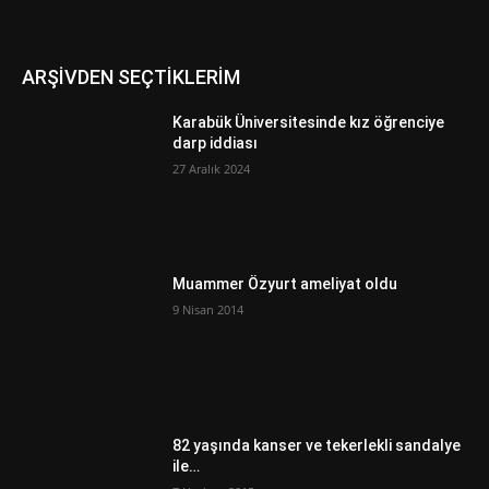
ARŞİVDEN SEÇTİKLERİM
Karabük Üniversitesinde kız öğrenciye
darp iddiası
27 Aralık 2024
Muammer Özyurt ameliyat oldu
9 Nisan 2014
82 yaşında kanser ve tekerlekli sandalye
ile…