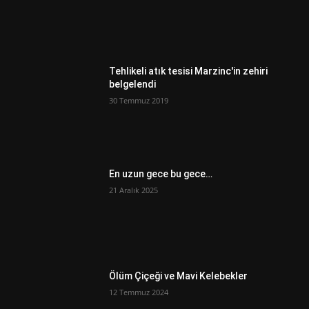
Tehlikeli atık tesisi Marzinc'in zehiri
belgelendi
30 Temmuz 2019
En uzun gece bu gece…
21 Aralık 2025
Ölüm Çiçeği ve Mavi Kelebekler
12 Temmuz 2024