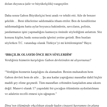
doları duyunca (aile ve büyükelçilik) vazgeçtiler.
Daha sonra Gabon Büyükelçisi beni aradı ve tehdit etti. Aile de benzer
şekilde… Beni ülkelerine saldırmakla itham ettiler. Ben de kendilerine
saldırmadığımı hatta aylar boyunca hakimlerin, savcıların, polisin,
jandarmanın işini yapmadığını kamuoyu önünde söylediğimi anlattım. Söz
konusu kişiler, baskı sonucunda işlerini yerine getirdi. Ben bunları
söylerken T.C. vatandaşı olarak Türkiye’yi mi kötülemiştim? Hayır.
‘IRKÇILIK OLSAYDI ÖNCE BEN SÖYLERDİM’
Verdiğiniz hizmetin karşılığını Gabon devletinden mi alıyorsunuz?
“Verdiğim hizmetin karşılığını da alamadım. Benim muhatabım hem
Gabon devleti hem de aile… Şu ana kadar yaptığımız masraflar dahil hiçbir
maddi şey elime geçmedi. Tüm masrafları cebimden karşıladım ama sıkıntı
değil. Manevi olarak 17 yaşındaki bir çocuğun ölümünün aydınlatılması
ve adaletin tecelli etmesi için uğraştım.”
Dina’nın ölümünde ırkçılıktan ziyade kadın cinayeti kavramını ön plana