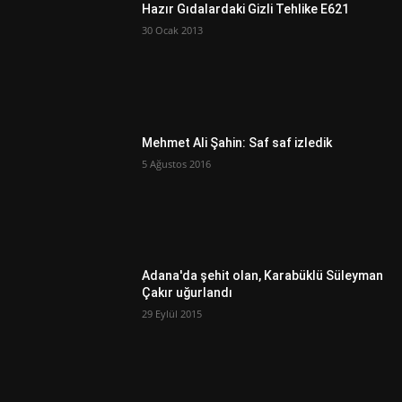
Hazır Gıdalardaki Gizli Tehlike E621
30 Ocak 2013
Mehmet Ali Şahin: Saf saf izledik
5 Ağustos 2016
Adana'da şehit olan, Karabüklü Süleyman
Çakır uğurlandı
29 Eylül 2015