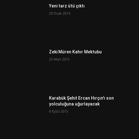
Yeni tarz ütü çıktı
29 Ocak 2013
Zeki Müren Kahır Mektubu
25 Mart 2015
Karabük Şehit Ercan Hırçın'ı son
yolculuğuna uğurlayacak
8 Eylül 2015