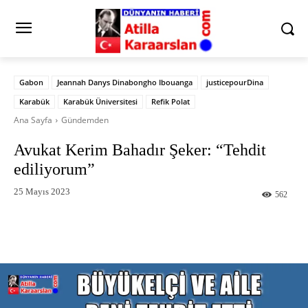
Gabon
Jeannah Danys Dinabongho Ibouanga
justicepourDina
Karabük
Karabük Üniversitesi
Refik Polat
Ana Sayfa
Gündemden
Avukat Kerim Bahadır Şeker: “Tehdit
ediliyorum”
25 Mayıs 2023
562
Facebook
X
Pinterest
What