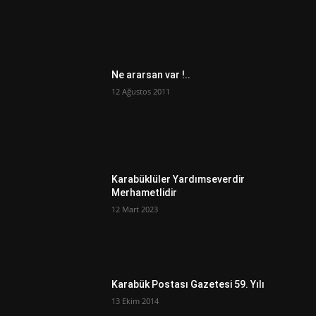
Ne ararsan var !..
12 Ağustos 2011
Karabüklüler Yardımseverdir
Merhametlidir
12 Mart 2023
Karabük Postası Gazetesi 59. Yılı
13 Ekim 2014