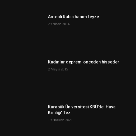
Antepli Rabia hanım teyze
29 Nisan 2014
Kadınlar depremi önceden hisseder
2 Mayıs 2015
Karabük Üniversitesi KBÜ’de ‘Hava
Kirliliği’ Tezi
19 Haziran 2021