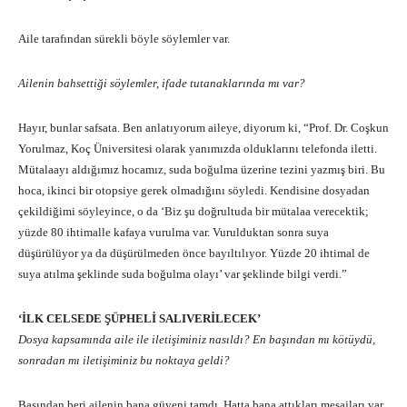
Aile tarafından sürekli böyle söylemler var.
Ailenin bahsettiği söylemler, ifade tutanaklarında mı var?
Hayır, bunlar safsata. Ben anlatıyorum aileye, diyorum ki, “Prof. Dr. Coşkun
Yorulmaz, Koç Üniversitesi olarak yanımızda olduklarını telefonda iletti.
Mütalaayı aldığımız hocamız, suda boğulma üzerine tezini yazmış biri. Bu
hoca, ikinci bir otopsiye gerek olmadığını söyledi. Kendisine dosyadan
çekildiğimi söyleyince, o da ‘Biz şu doğrultuda bir mütalaa verecektik;
yüzde 80 ihtimalle kafaya vurulma var. Vurulduktan sonra suya
düşürülüyor ya da düşürülmeden önce bayıltılıyor. Yüzde 20 ihtimal de
suya atılma şeklinde suda boğulma olayı’ var şeklinde bilgi verdi.”
‘İLK CELSEDE ŞÜPHELİ SALIVERİLECEK’
Dosya kapsamında aile ile iletişiminiz nasıldı? En başından mı kötüydü,
sonradan mı iletişiminiz bu noktaya geldi?
Başından beri ailenin bana güveni tamdı. Hatta bana attıkları mesajları var,