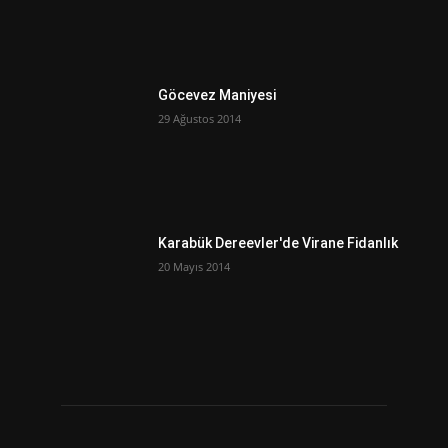
Göcevez Maniyesi
29 Ağustos 2014
Karabük Dereevler'de Virane Fidanlık
20 Mayıs 2014