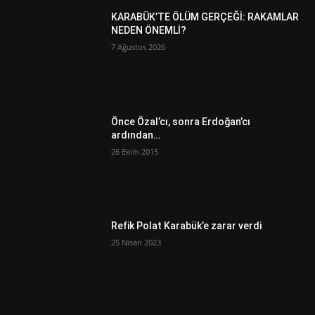
KARABÜK’TE ÖLÜM GERÇEĞİ: RAKAMLAR
NEDEN ÖNEMLİ?
7 Ağustos 2026
Önce Özal’cı, sonra Erdoğan’cı
ardından…
26 Ekim 2015
Refik Polat Karabük’e zarar verdi
25 Nisan 2023