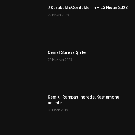
#KarabükteGördüklerim – 23 Nisan 2023
29 Nisan 2023
Cemal Süreya Şiirleri
22 Haziran 2023
Kemikli Rampası nerede, Kastamonu
nerede
16 Ocak 2019