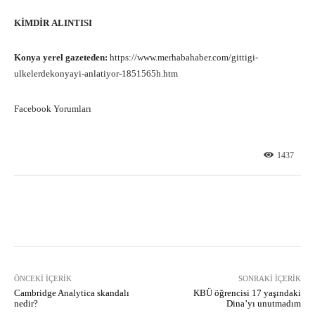
KİMDİR
ALINTISI
Konya yerel gazeteden:
https://www.merhabahaber.com/gittigi-
ulkelerdekonyayi-anlatiyor-1851565h.htm
Facebook Yorumları
1437
Facebook
X
Pinterest
What
ÖNCEKI İÇERIK
SONRAKI İÇERIK
Cambridge Analytica skandalı
KBÜ öğrencisi 17 yaşındaki
nedir?
Dina’yı unutmadım