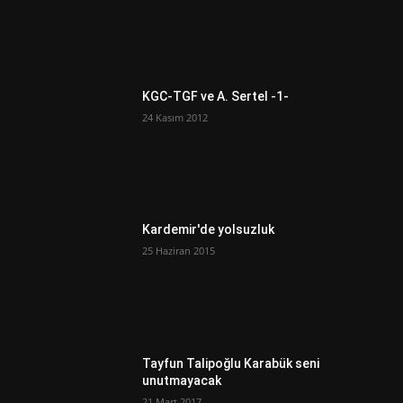
KGC-TGF ve A. Sertel -1-
24 Kasım 2012
Kardemir'de yolsuzluk
25 Haziran 2015
Tayfun Talipoğlu Karabük seni
unutmayacak
21 Mart 2017