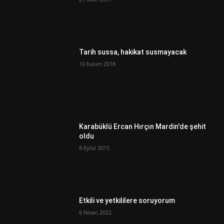
Tarih sussa, hakikat susmayacak
10 Kasım 2018
Karabüklü Ercan Hırçın Mardin'de şehit
oldu
8 Eylül 2015
Etkili ve yetkililere soruyorum
6 Nisan 2022