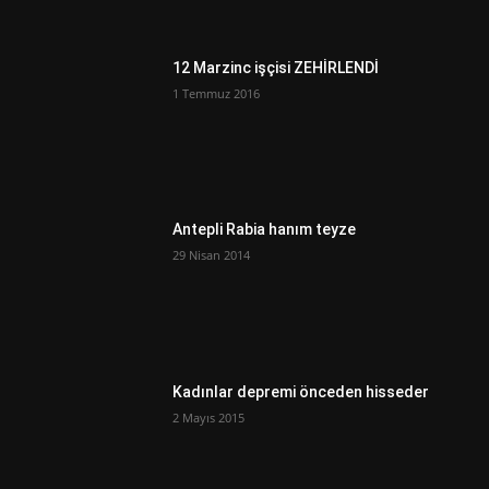
12 Marzinc işçisi ZEHİRLENDİ
1 Temmuz 2016
Antepli Rabia hanım teyze
29 Nisan 2014
Kadınlar depremi önceden hisseder
2 Mayıs 2015