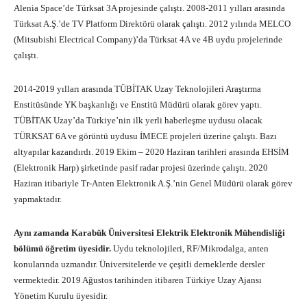
Alenia Space’de Türksat 3A projesinde çalıştı. 2008-2011 yılları arasında
Türksat A.Ş.’de TV Platform Direktörü olarak çalıştı. 2012 yılında MELCO
(Mitsubishi Electrical Company)’da Türksat 4A ve 4B uydu projelerinde
çalıştı.
2014-2019 yılları arasında TÜBİTAK Uzay Teknolojileri Araştırma
Enstitüsünde YK başkanlığı ve Enstitü Müdürü olarak görev yaptı.
TÜBİTAK Uzay’da Türkiye’nin ilk yerli haberleşme uydusu olacak
TÜRKSAT 6A ve görüntü uydusu İMECE projeleri üzerine çalıştı. Bazı
altyapılar kazandırdı. 2019 Ekim – 2020 Haziran tarihleri arasında EHSİM
(Elektronik Harp) şirketinde pasif radar projesi üzerinde çalıştı. 2020
Haziran itibariyle Tr-Anten Elektronik A.Ş.’nin Genel Müdürü olarak görev
yapmaktadır.
Aynı zamanda Karabük Üniversitesi Elektrik Elektronik Mühendisliği
bölümü öğretim üyesidir.
Uydu teknolojileri, RF/Mikrodalga, anten
konularında uzmandır. Üniversitelerde ve çeşitli derneklerde dersler
vermektedir. 2019 Ağustos tarihinden itibaren Türkiye Uzay Ajansı
Yönetim Kurulu üyesidir.