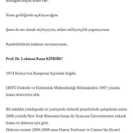
Bildiğim birçok konu var!
Sırası geldiğinde açıklayacağım.
Şunu da net alarak söyleyeyim, mikro milliyetçilik yapmıyorum.
Karabüklülerin hakkını savunuyorum.
Prof. Dr. Lokman Kuzu KİMDİR?
1974 Konya’nın Karapınar ilçesinde doğdu.
ODTÜ Elektrik ve Elektronik Mühendisliği Bölümünden 1997 yılında
lisans derecesini aldı.
Bir müddet yurtdışında ve yurtiçinde elektrik projelerinde çalıştıktan sonra
2000 yılında New York Rönesans bursu ile Syracuse Üniversitesine yüksek
lisans ve doktora için gitti.
Doktora sonrası 2006-2008 arası Fransa Toulouse ve Cannes’da Alcatel