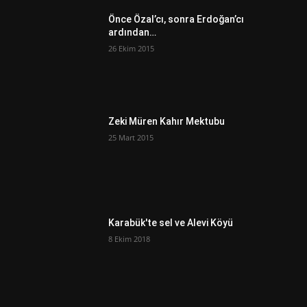
Önce Özal’cı, sonra Erdoğan’cı
ardından…
26 Ekim 2015
Zeki Müren Kahır Mektubu
25 Mart 2015
Karabük'te sel ve Alevi Köyü
8 Ekim 2018