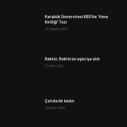
Karabük Üniversitesi KBÜ’de ‘Hava
Kirliliği’ Tezi
19 Haziran 2021
Rektör, Rektörün eşini işe aldı
21 Mart 2022
Çatıda bir kadın
10 Nisan 2016