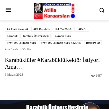
AK Parti Karabük
AKP Karabük
Hak Yol Vakfı
HAKYOL
Karabük
Karabük Üniversitesi
Lokman Kuzu
Prof. Dr. Lokman Kuzu
Prof. Dr. Lokman Kuzu KİMDİR?
Refik Polat
Ana Sayfa
Günlük
Karabüklüler #KarabüklüRektör İstiyor!
Ama…
3 Mayıs 2023
1437
Facebook
X
Pinterest
What