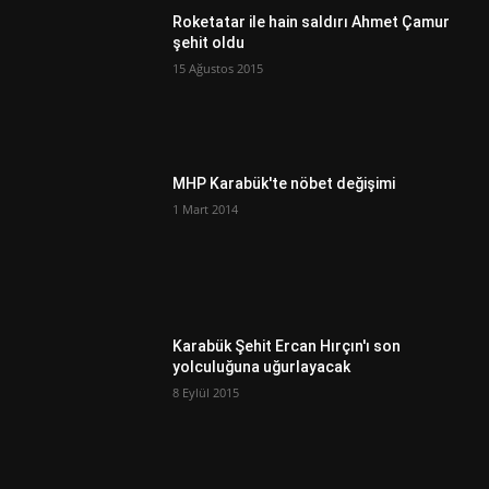
Roketatar ile hain saldırı Ahmet Çamur
şehit oldu
15 Ağustos 2015
MHP Karabük'te nöbet değişimi
1 Mart 2014
Karabük Şehit Ercan Hırçın'ı son
yolculuğuna uğurlayacak
8 Eylül 2015