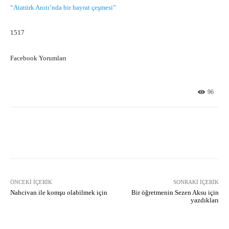
“Atatürk Anıtı’nda bir hayrat çeşmesi”
1517
Facebook Yorumları
96
Facebook
X
Pinterest
What
ÖNCEKI İÇERIK
SONRAKI İÇERIK
Nahcivan ile komşu olabilmek için
Bir öğretmenin Sezen Aksu için
yazdıkları