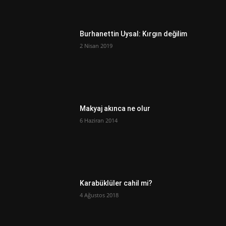
Burhanettin Uysal: Kırgın değilim
2 Nisan 2019
Makyaj akınca ne olur
6 Haziran 2014
Karabüklüler cahil mi?
4 Ağustos 2018