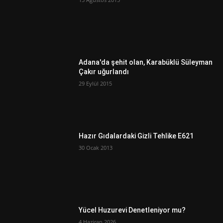
Adana'da şehit olan, Karabüklü Süleyman
Çakır uğurlandı
29 Eylül 2015
Hazır Gıdalardaki Gizli Tehlike E621
30 Ocak 2013
Yücel Huzurevi Denetleniyor mu?
4 Haziran 2026