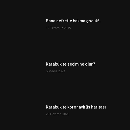
Bana nefretle bakma çocuk!..
12 Temmuz 2015
Karabük’te seçim ne olur?
5 Mayıs 2023
Karabük'te koronavirüs haritası
25 Haziran 2020