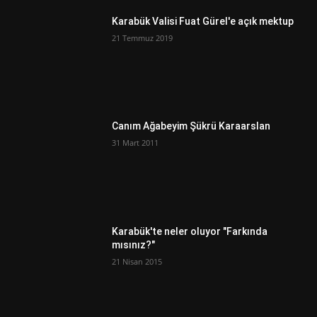
Karabük Valisi Fuat Gürel'e açık mektup
21 Temmuz 2019
Canım Ağabeyim Şükrü Karaarslan
31 Mart 2011
Karabük'te neler oluyor "Farkında
mısınız?"
21 Nisan 2015