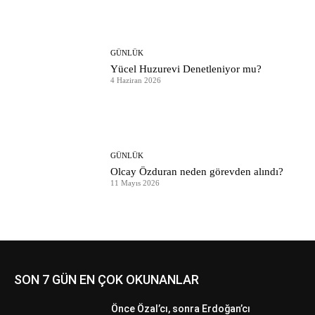
GÜNLÜK
Yücel Huzurevi Denetleniyor mu?
4 Haziran 2026
GÜNLÜK
Olcay Özduran neden görevden alındı?
11 Mayıs 2026
SON 7 GÜN EN ÇOK OKUNANLAR
Önce Özal’cı, sonra Erdoğan’cı