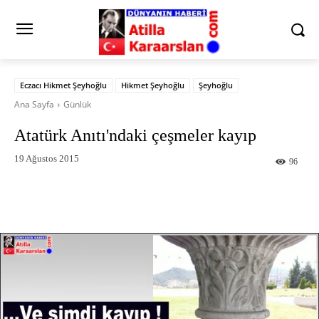
Eczacı Hikmet Şeyhoğlu
Hikmet Şeyhoğlu
Şeyhoğlu
Ana Sayfa
Günlük
Atatürk Anıtı'ndaki çeşmeler kayıp
19 Ağustos 2015
96
Facebook
X
Pinterest
What