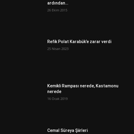
ardından…
26 Ekim 2015
Refik Polat Karabük’e zarar verdi
25 Nisan 2023
Kemikli Rampası nerede, Kastamonu
nerede
16 Ocak 2019
Cemal Süreya Şiirleri