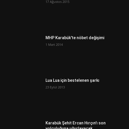
17 Ağustos 2015
MHP Karabük'te nöbet değişimi
1 Mart 2014
Lua Lua için bestelenen şarkı
23 Eylül 2013
Karabük Şehit Ercan Hırçın'ı son
yolculuğuna uğurlayacak