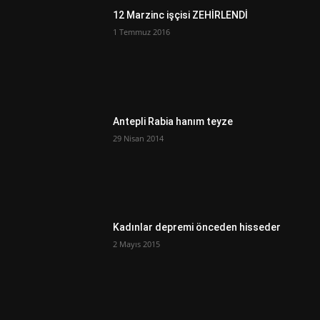
12 Marzinc işçisi ZEHİRLENDİ
1 Temmuz 2016
Antepli Rabia hanım teyze
29 Nisan 2014
Kadınlar depremi önceden hisseder
2 Mayıs 2015