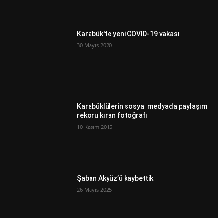
Karabük'te yeni COVID-19 vakası
30 Mayıs 2020
Karabüklülerin sosyal medyada paylaşım
rekoru kıran fotoğrafı
10 Kasım 2015
Şaban Akyüz’ü kaybettik
26 Mayıs 2025