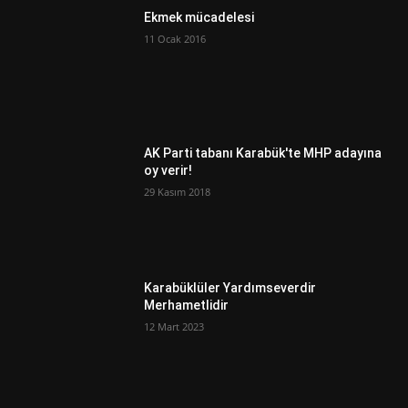
Ekmek mücadelesi
11 Ocak 2016
AK Parti tabanı Karabük'te MHP adayına
oy verir!
29 Kasım 2018
Karabüklüler Yardımseverdir
Merhametlidir
12 Mart 2023