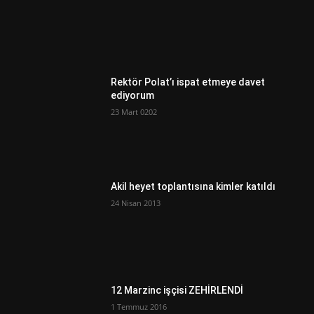
Rektör Polat’ı ispat etmeye davet
ediyorum
23 Mart 0202
Akil heyet toplantısına kimler katıldı
24 Nisan 2013
12 Marzinc işçisi ZEHİRLENDİ
1 Temmuz 2016