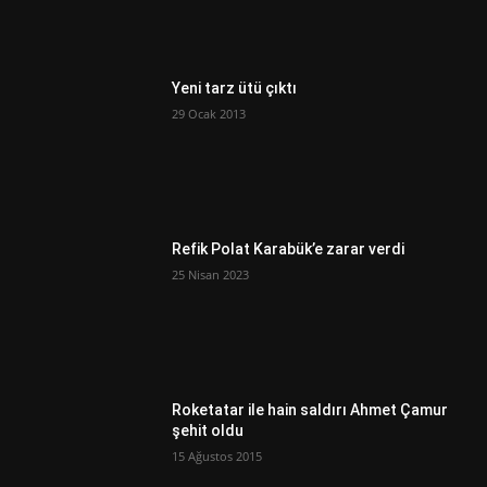
Yeni tarz ütü çıktı
29 Ocak 2013
Refik Polat Karabük’e zarar verdi
25 Nisan 2023
Roketatar ile hain saldırı Ahmet Çamur
şehit oldu
15 Ağustos 2015