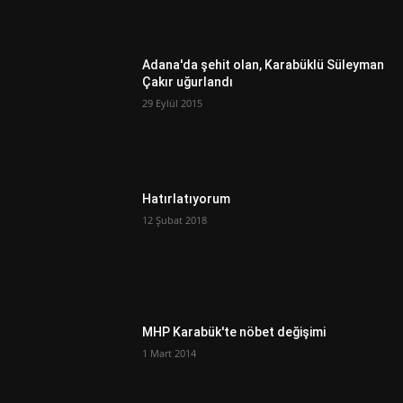
Adana'da şehit olan, Karabüklü Süleyman
Çakır uğurlandı
29 Eylül 2015
Hatırlatıyorum
12 Şubat 2018
MHP Karabük'te nöbet değişimi
1 Mart 2014