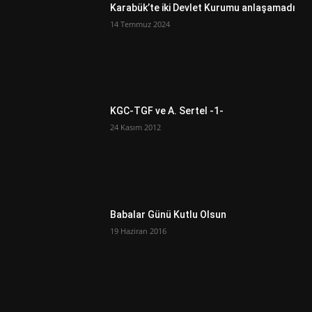
Karabük’te iki Devlet Kurumu anlaşamadı
14 Temmuz 2024
KGC-TGF ve A. Sertel -1-
24 Kasım 2012
Babalar Günü Kutlu Olsun
19 Haziran 2016