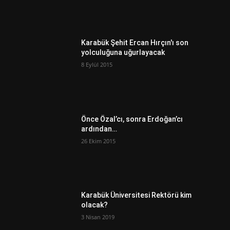
Karabük Şehit Ercan Hırçın'ı son
yolculuğuna uğurlayacak
8 Eylül 2015
Önce Özal’cı, sonra Erdoğan’cı
ardından…
26 Ekim 2015
Karabük Üniversitesi Rektörü kim
olacak?
3 Nisan 2019