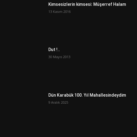
Kimsesizlerin kimsesi: Müşerref Halam
13 Kasım 2016
Dut !..
30 Mayıs 2013
Dün Karabük 100. Yıl Mahallesindeydim
9 Aralık 2025