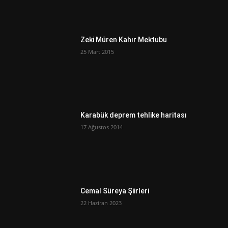
Zeki Müren Kahır Mektubu
25 Mart 2015
Karabük deprem tehlike haritası
17 Ağustos 2014
Cemal Süreya Şiirleri
22 Haziran 2023