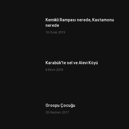
Kemikli Rampası nerede, Kastamonu
nerede
16 Ocak 2019
Karabük'te sel ve Alevi Köyü
8 Ekim 2018
Orospu Çocuğu
28 Haziran 2017