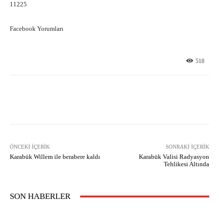
11225
Facebook Yorumları
518
Facebook
X
Pinterest
What
ÖNCEKI İÇERIK
SONRAKI İÇERIK
Karabük Willem ile berabere kaldı
Karabük Valisi Radyasyon
Tehlikesi Altında
SON HABERLER