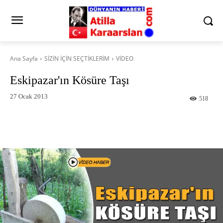
Ana Sayfa
SİZİN İÇİN SEÇTİKLERİM
VİDEO
Eskipazar'ın Kösüre Taşı
27 Ocak 2013
518
Facebook
X
Pinterest
What