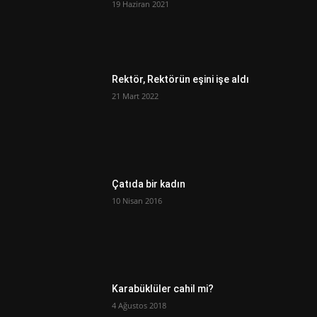
19 Haziran 2021
Rektör, Rektörün eşini işe aldı
21 Mart 2022
Çatıda bir kadın
10 Nisan 2016
Karabüklüler cahil mi?
4 Ağustos 2018