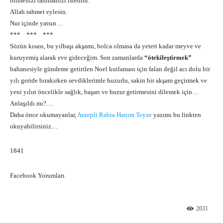
bilmenizi tanımanızı istedim.
Allah rahmet eylesin.
Nur içinde yatsın…
*** *** ***
Sözün kısası, bu yılbaşı akşamı, bolca olmasa da yeteri kadar meyve ve
kuruyemiş alarak eve gideceğim. Son zamanlarda
“ötekileştirmek”
bahanesiyle gündeme getirilen Noel kutlaması için falan değil acı dolu bir
yılı geride bırakırken sevdiklerimle huzurlu, sakin bir akşam geçirmek ve
yeni yılın öncelikle sağlık, başarı ve huzur getirmesini dilemek için…
Anlaşıldı mı?…
Daha önce okumayanlar,
Antepli Rabia Hanım Teyze
yazımı bu linkten
okuyabilirsiniz…
1841
Facebook Yorumları
2031