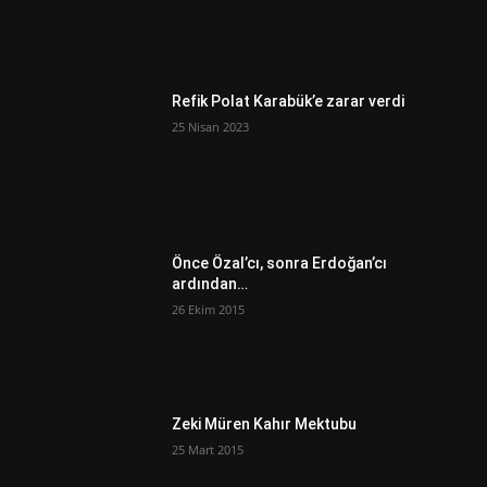
Refik Polat Karabük’e zarar verdi
25 Nisan 2023
Önce Özal’cı, sonra Erdoğan’cı
ardından…
26 Ekim 2015
Zeki Müren Kahır Mektubu
25 Mart 2015