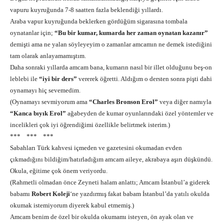
vapuru kuyruğunda 7-8 saatten fazla beklendiği yıllardı.
Araba vapur kuyruğunda beklerken gördüğüm sigarasına tombala
oynatanlar için;
“Bu bir kumar, kumarda her zaman oynatan kazanır”
demişti ama ne yalan söyleyeyim o zamanlar amcamın ne demek istediğini
tam olarak anlayamamıştım.
Daha sonraki yıllarda amcam bana, kumarın nasıl bir illet olduğunu beş-on
leblebi ile
“iyi bir ders”
vererek öğretti. Aldığım o dersten sonra pişti dahi
oynamayı hiç sevemedim.
(Oynamayı sevmiyorum ama
“Charles Bronson Erol”
veya diğer namıyla
“Kanca bıyık Erol”
ağabeyden de kumar oyunlarındaki özel yöntemler ve
incelikleri çok iyi öğrendiğimi özellikle belirtmek isterim.)
*** *** ***
Sabahları Türk kahvesi içmeden ve gazetesini okumadan evden
çıkmadığını bildiğim/hatırladığım amcam aileye, akrabaya aşırı düşkündü.
Okula, eğitime çok önem veriyordu.
(Rahmetli olmadan önce Zeyneti halam anlattı; Amcam İstanbul’a giderek
babamı
Robert Koleji
‘ne yazdırmış fakat babam İstanbul’da yatılı okulda
okumak istemiyorum diyerek kabul etmemiş.)
Amcam benim de özel bir okulda okumamı isteyen, ön ayak olan ve