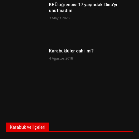
KBÜ öğrencisi 17 yaşındaki Dina’yı
unutmadım
3 Mayıs 2023
Karabüklüler cahil mi?
4 Ağustos 2018
Karabük ve İlçeleri