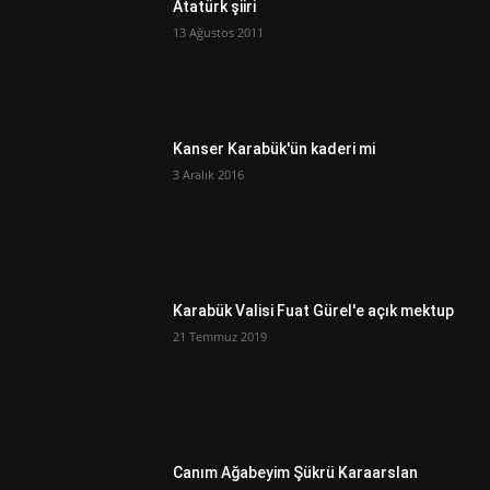
Atatürk şiiri
13 Ağustos 2011
Kanser Karabük'ün kaderi mi
3 Aralık 2016
Karabük Valisi Fuat Gürel'e açık mektup
21 Temmuz 2019
Canım Ağabeyim Şükrü Karaarslan