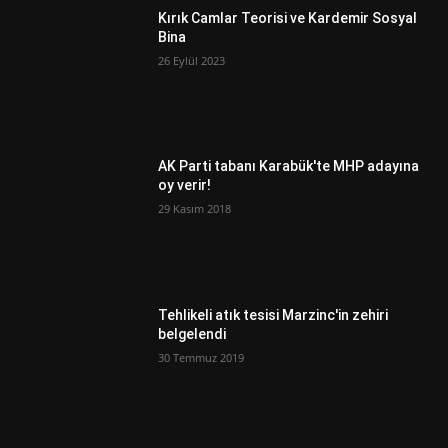
Kırık Camlar Teorisi ve Kardemir Sosyal
Bina
26 Eylül 2023
AK Parti tabanı Karabük'te MHP adayına
oy verir!
29 Kasım 2018
Tehlikeli atık tesisi Marzinc'in zehiri
belgelendi
30 Temmuz 2019