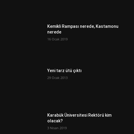
Kemikli Rampası nerede, Kastamonu
nerede
16 Ocak 2019
Yeni tarz ütü çıktı
29 Ocak 2013
Karabük Üniversitesi Rektörü kim
olacak?
3 Nisan 2019