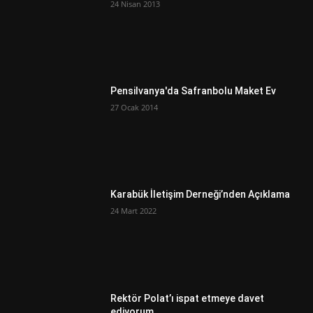
24 Nisan 2013
Pensilvanya'da Safranbolu Maket Ev
27 Ocak 2014
Karabük İletişim Derneği’nden Açıklama
24 Mart 2022
Rektör Polat’ı ispat etmeye davet
ediyorum