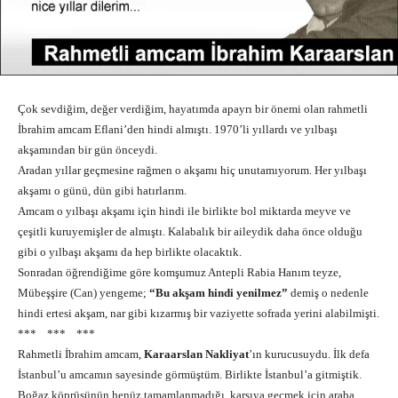
Çok sevdiğim, değer verdiğim, hayatımda apayrı bir önemi olan rahmetli
İbrahim amcam Eflani’den hindi almıştı. 1970’li yıllardı ve yılbaşı
akşamından bir gün önceydi.
Aradan yıllar geçmesine rağmen o akşamı hiç unutamıyorum. Her yılbaşı
akşamı o günü, dün gibi hatırlarım.
Amcam o yılbaşı akşamı için hindi ile birlikte bol miktarda meyve ve
çeşitli kuruyemişler de almıştı. Kalabalık bir aileydik daha önce olduğu
gibi o yılbaşı akşamı da hep birlikte olacaktık.
Sonradan öğrendiğime göre komşumuz Antepli Rabia Hanım teyze,
Mübeşşire (Can) yengeme;
“Bu akşam hindi yenilmez”
demiş o nedenle
hindi ertesi akşam, nar gibi kızarmış bir vaziyette sofrada yerini alabilmişti.
*** *** ***
Rahmetli İbrahim amcam,
Karaarslan Nakliyat
’ın kurucusuydu. İlk defa
İstanbul’u amcamın sayesinde görmüştüm. Birlikte İstanbul’a gitmiştik.
Boğaz köprüsünün henüz tamamlanmadığı, karşıya geçmek için araba