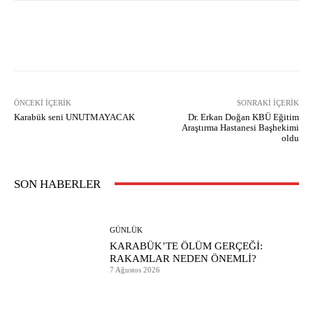
Facebook
X
Pinterest
What
ÖNCEKI İÇERIK
SONRAKI İÇERIK
Karabük seni UNUTMAYACAK
Dr. Erkan Doğan KBÜ Eğitim
Araştırma Hastanesi Başhekimi
oldu
SON HABERLER
GÜNLÜK
KARABÜK’TE ÖLÜM GERÇEĞİ:
RAKAMLAR NEDEN ÖNEMLİ?
7 Ağustos 2026