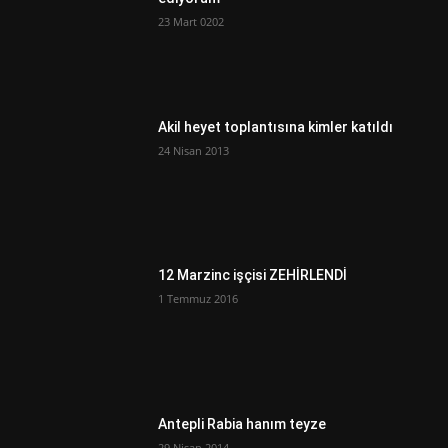
23 Mart 0202
Akil heyet toplantısına kimler katıldı
24 Nisan 2013
12 Marzinc işçisi ZEHİRLENDİ
1 Temmuz 2016
Antepli Rabia hanım teyze
29 Nisan 2014