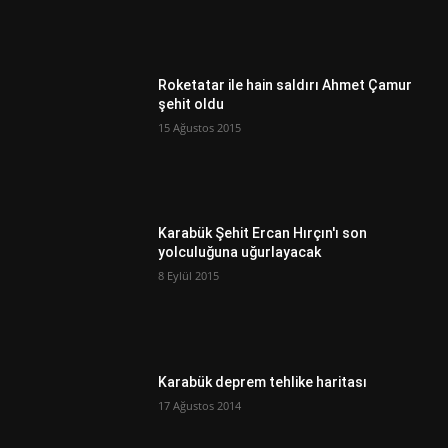
Roketatar ile hain saldırı Ahmet Çamur
şehit oldu
15 Ağustos 2015
Karabük Şehit Ercan Hırçın'ı son
yolculuğuna uğurlayacak
8 Eylül 2015
Karabük deprem tehlike haritası
17 Ağustos 2014