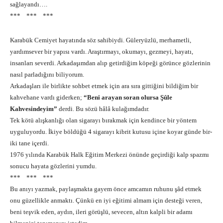
sağlayandı….
*** *** ***
Karabük Cemiyet hayatında söz sahibiydi. Güleryüzlü, merhametli,
yardımsever bir yapısı vardı. Araştırmayı, okumayı, gezmeyi, hayatı,
insanları severdi. Arkadaşımdan alıp getirdiğim köpeği görünce gözlerinin
nasıl parladığını biliyorum.
Arkadaşları ile birlikte sohbet etmek için ara sıra gittiğini bildiğim bir
kahvehane vardı giderken;
“Beni arayan soran olursa Şûle
Kahvesindeyim”
derdi. Bu sözü hâlâ kulağımdadır.
Tek kötü alışkanlığı olan sigarayı bırakmak için kendince bir yöntem
uyguluyordu. İkiye böldüğü 4 sigarayı kibrit kutusu içine koyar günde bir-
iki tane içerdi.
1976 yılında Karabük Halk Eğitim Merkezi önünde geçirdiği kalp spazmı
sonucu hayata gözlerini yumdu.
*** *** ***
Bu anıyı yazmak, paylaşmakta gayem önce amcamın ruhunu şâd etmek
onu güzellikle anmaktı. Çünkü en iyi eğitimi almam için desteği veren,
beni teşvik eden, aydın, ileri görüşlü, sevecen, altın kalpli bir adamı