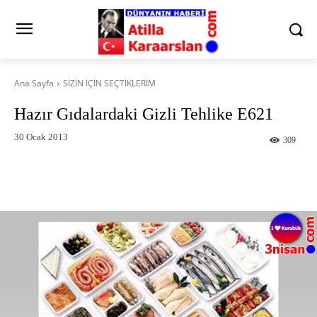
Ana Sayfa
SİZİN İÇİN SEÇTİKLERİM
Hazır Gıdalardaki Gizli Tehlike E621
30 Ocak 2013
309
Facebook
X
Pinterest
What