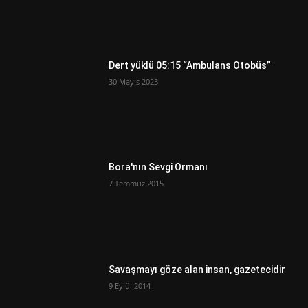
Dert yüklü 05:15 “Ambulans Otobüs”
30 Mayıs 2023
Bora'nın Sevgi Ormanı
7 Temmuz 2015
Savaşmayı göze alan insan, gazetecidir
9 Eylül 2014