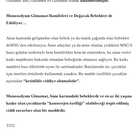
Glutamic asit, Glutamin ve Glutamat olarak
adlandırılmıştır.
Monosodyum Glutamat Hamileleri ve Doğacak Bebekleri de
Etkiliyor…
Anne karnında gelişmekte olan bebek ya da emzik çağında olan bebekler
deMSG’den etkileniyor. Anne adayları ya da anne olanlar, yedikleri MSG’li
hazır gıdalar nedeniyle hem hamilelikte hem de emzirirken, bu zarar verici
katkı maddesini farkında olmadan bebeğinde almasını sağlıyor. Bu katkı
maddesi bazı ülkelerde uyarı ile satılmaktadır. Bazılarında ise, çocuklar
için üretilen ürünlerde kullanmak yasaktır. Bu madde özellikle çocuklar
açısından
“kesinlikle ciddiye alınmalıdır”.
Monosodyum Glutamat, Anne karnındaki bebeklerde ve en az iki yaşına
kadar olan çocuklarda “kanserojen özelliği” olabileceği tespit edilmiş
ciddi zararları olan bir maddedir.
3355