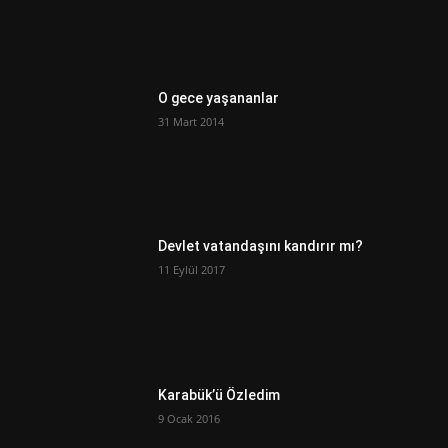
O gece yaşananlar
31 Mart 2014
Devlet vatandaşını kandırır mı?
11 Eylül 2017
Karabük’ü Özledim
9 Ocak 2016