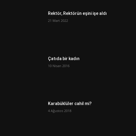
Rektör, Rektörün eşini işe aldı
21 Mart 2022
Çatıda bir kadın
10 Nisan 2016
Karabüklüler cahil mi?
4 Ağustos 2018