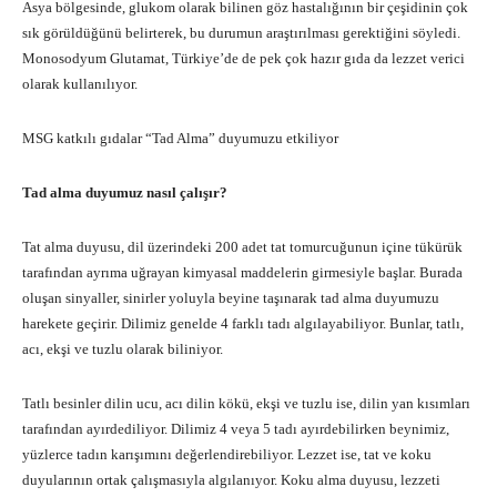
Asya bölgesinde, glukom olarak bilinen göz hastalığının bir çeşidinin çok
sık görüldüğünü belirterek, bu durumun araştırılması gerektiğini söyledi.
Monosodyum Glutamat, Türkiye’de de pek çok hazır gıda da lezzet verici
olarak kullanılıyor.
MSG katkılı gıdalar “Tad Alma” duyumuzu etkiliyor
Tad alma duyumuz nasıl çalışır?
Tat alma duyusu, dil üzerindeki 200 adet tat tomurcuğunun içine tükürük
tarafından ayrıma uğrayan kimyasal maddelerin girmesiyle başlar. Burada
oluşan sinyaller, sinirler yoluyla beyine taşınarak tad alma duyumuzu
harekete geçirir. Dilimiz genelde 4 farklı tadı algılayabiliyor. Bunlar, tatlı,
acı, ekşi ve tuzlu olarak biliniyor.
Tatlı besinler dilin ucu, acı dilin kökü, ekşi ve tuzlu ise, dilin yan kısımları
tarafından ayırdediliyor. Dilimiz 4 veya 5 tadı ayırdebilirken beynimiz,
yüzlerce tadın karışımını değerlendirebiliyor. Lezzet ise, tat ve koku
duyularının ortak çalışmasıyla algılanıyor. Koku alma duyusu, lezzeti