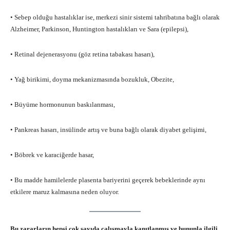
• Sebep olduğu hastalıklar ise, merkezi sinir sistemi tahribatına bağlı olarak
Alzheimer, Parkinson, Huntington hastalıkları ve Sara (epilepsi),
• Retinal dejenerasyonu (göz retina tabakası hasarı),
• Yağ birikimi, doyma mekanizmasında bozukluk, Obezite,
• Büyüme hormonunun baskılanması,
• Pankreas hasarı, insülinde artış ve buna bağlı olarak diyabet gelişimi,
• Böbrek ve karaciğerde hasar,
• Bu madde hamilelerde plasenta bariyerini geçerek bebeklerinde aynı
etkilere maruz kalmasına neden oluyor.
Bu zararların hepsi çok sayıda çalışmayla kanıtlanmış ve bununla ilgili