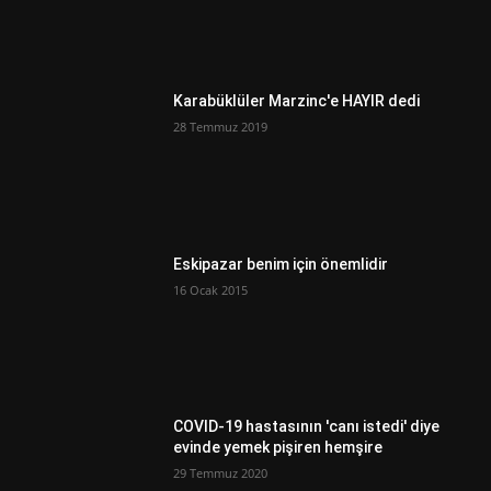
Karabüklüler Marzinc'e HAYIR dedi
28 Temmuz 2019
Eskipazar benim için önemlidir
16 Ocak 2015
COVID-19 hastasının 'canı istedi' diye
evinde yemek pişiren hemşire
29 Temmuz 2020