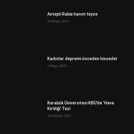
Antepli Rabia hanım teyze
29 Nisan 2014
Kadınlar depremi önceden hisseder
2 Mayıs 2015
Karabük Üniversitesi KBÜ’de ‘Hava
Kirliliği’ Tezi
19 Haziran 2021