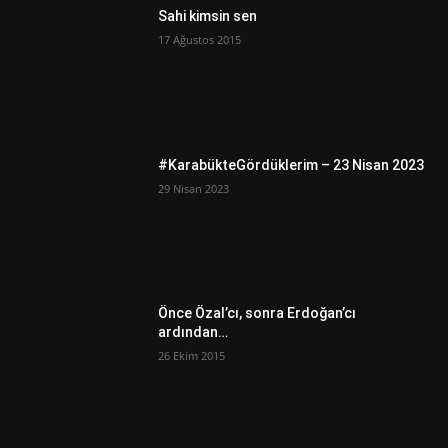
Sahi kimsin sen
17 Ağustos 2015
#KarabükteGördüklerim – 23 Nisan 2023
29 Nisan 2023
Önce Özal’cı, sonra Erdoğan’cı
ardından…
26 Ekim 2015