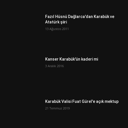
Fazıl Hüsnü Dağlarca'dan Karabük ve
Atatürk şiiri
13 Ağustos 2011
Kanser Karabük'ün kaderi mi
3 Aralık 2016
Karabük Valisi Fuat Gürel'e açık mektup
21 Temmuz 2019