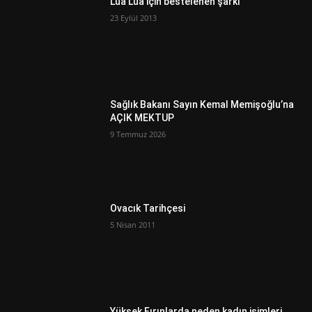
Lua Lua için bestelenen şarkı
23 Eylül 2013
Sağlık Bakanı Sayın Kemal Memişoğlu’na
AÇIK MEKTUP
9 Temmuz 2026
Ovacık Tarihçesi
5 Nisan 2011
Yüksek Fırınlarda neden kadın isimleri