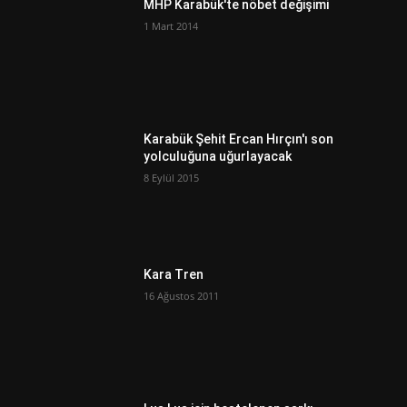
MHP Karabük'te nöbet değişimi
1 Mart 2014
Karabük Şehit Ercan Hırçın'ı son
yolculuğuna uğurlayacak
8 Eylül 2015
Kara Tren
16 Ağustos 2011