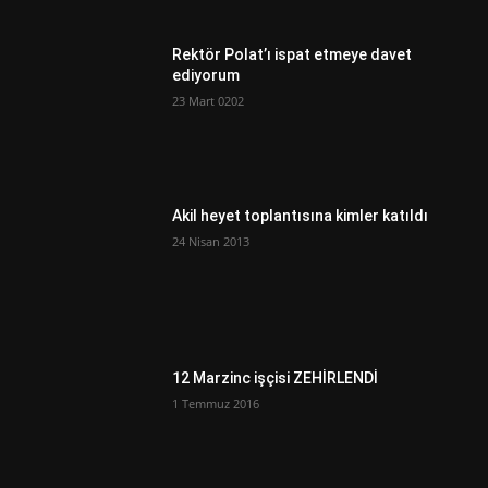
Rektör Polat’ı ispat etmeye davet
ediyorum
23 Mart 0202
Akil heyet toplantısına kimler katıldı
24 Nisan 2013
12 Marzinc işçisi ZEHİRLENDİ
1 Temmuz 2016