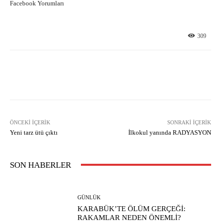
Facebook Yorumları
309
Facebook
X
Pinterest
What
ÖNCEKI İÇERIK
SONRAKI İÇERIK
Yeni tarz ütü çıktı
İlkokul yanında RADYASYON
SON HABERLER
GÜNLÜK
KARABÜK’TE ÖLÜM GERÇEĞİ:
RAKAMLAR NEDEN ÖNEMLİ?