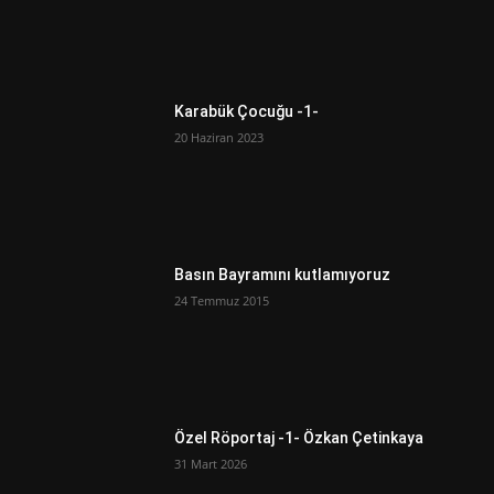
Karabük Çocuğu -1-
20 Haziran 2023
Basın Bayramını kutlamıyoruz
24 Temmuz 2015
Özel Röportaj -1- Özkan Çetinkaya
31 Mart 2026