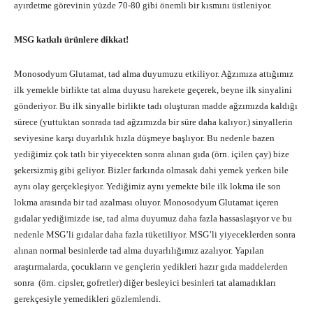
ayırdetme görevinin yüzde 70-80 gibi önemli bir kısmını üstleniyor.
MSG katkılı ürünlere dikkat!
Monosodyum Glutamat, tad alma duyumuzu etkiliyor. Ağzımıza attığımız
ilk yemekle birlikte tat alma duyusu harekete geçerek, beyne ilk sinyalini
gönderiyor. Bu ilk sinyalle birlikte tadı oluşturan madde ağzımızda kaldığı
sürece (yuttuktan sonrada tad ağzımızda bir süre daha kalıyor.) sinyallerin
seviyesine karşı duyarlılık hızla düşmeye başlıyor. Bu nedenle bazen
yediğimiz çok tatlı bir yiyecekten sonra alınan gıda (örn. içilen çay) bize
şekersizmiş gibi geliyor. Bizler farkında olmasak dahi yemek yerken bile
aynı olay gerçekleşiyor. Yediğimiz aynı yemekte bile ilk lokma ile son
lokma arasında bir tad azalması oluyor. Monosodyum Glutamat içeren
gıdalar yediğimizde ise, tad alma duyumuz daha fazla hassaslaşıyor ve bu
nedenle MSG’li gıdalar daha fazla tüketiliyor. MSG’li yiyeceklerden sonra
alınan normal besinlerde tad alma duyarlılığımız azalıyor. Yapılan
araştırmalarda, çocukların ve gençlerin yedikleri hazır gıda maddelerden
sonra (örn. cipsler, gofretler) diğer besleyici besinleri tat alamadıkları
gerekçesiyle yemedikleri gözlemlendi.