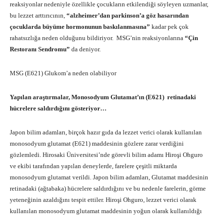
reaksiyonlar nedeniyle özellikle çocukların etkilendiği söyleyen uzmanlar,
bu lezzet arttırıcının,
“alzheimer’dan parkinson’a göz hasarından
çocuklarda büyüme hormonunun baskılanmasına”
kadar pek çok
rahatsızlığa neden olduğunu bildiriyor. MSG’nin reaksiyonlarına
“Çin
Restoranı Sendromu”
da deniyor.
MSG (E621) Glukom’a neden olabiliyor
Yapılan araştırmalar, Monosodyum Glutamat’ın (E621) retinadaki
hücrelere saldırdığını gösteriyor…
Japon bilim adamları, birçok hazır gıda da lezzet verici olarak kullanılan
monosodyum glutamat (E621) maddesinin gözlere zarar verdiğini
gözlemledi. Hirosaki Üniversitesi’nde görevli bilim adamı Hiroşi Ohguro
ve ekibi tarafından yapılan deneylerde, farelere çeşitli miktarda
monosodyum glutamat verildi. Japon bilim adamları, Glutamat maddesinin
retinadaki (ağtabaka) hücrelere saldırdığını ve bu nedenle farelerin, görme
yeteneğinin azaldığını tespit ettiler. Hiroşi Ohguro, lezzet verici olarak
kullanılan monosodyum glutamat maddesinin yoğun olarak kullanıldığı