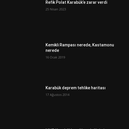
Refik Polat Karabük’e zarar verdi
25 Nisan 2023
Kemikli Rampası nerede, Kastamonu
nerede
16 Ocak 2019
Karabük deprem tehlike haritası
17 Ağustos 2014