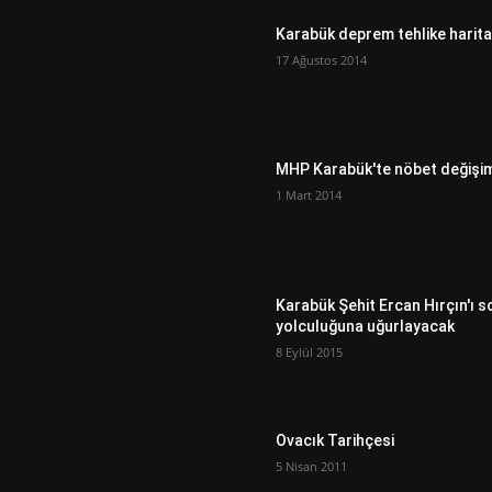
Karabük deprem tehlike harita
17 Ağustos 2014
MHP Karabük'te nöbet değişi
1 Mart 2014
Karabük Şehit Ercan Hırçın'ı s
yolculuğuna uğurlayacak
8 Eylül 2015
Ovacık Tarihçesi
5 Nisan 2011