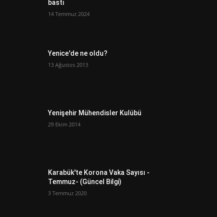
bastı
14 Temmuz 2024
Yenice'de ne oldu?
13 Ağustos 2013
Yenişehir Mühendisler Kulübü
29 Ekim 2014
Karabük'te Korona Vaka Sayısı -
Temmuz- (Güncel Bilgi)
3 Temmuz 2020