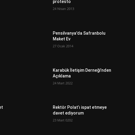
protesto
24 Nisan 2013
Pensilvanya'da Safranbolu
Maket Ev
27 Ocak 2014
Karabük İletişim Derneği’nden
Açıklama
24 Mart 2022
et
Rektör Polat’ı ispat etmeye
davet ediyorum
23 Mart 0202