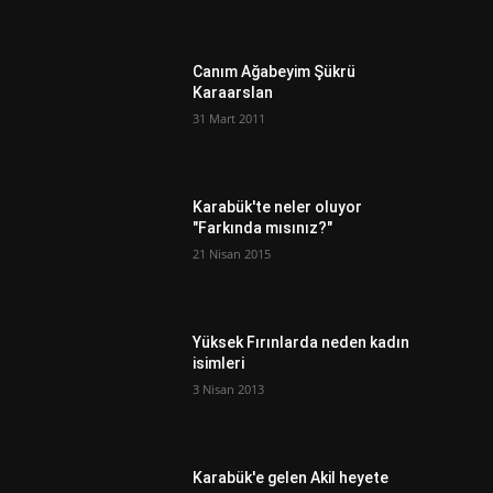
Canım Ağabeyim Şükrü
Karaarslan
31 Mart 2011
Karabük'te neler oluyor
"Farkında mısınız?"
21 Nisan 2015
Yüksek Fırınlarda neden kadın
isimleri
3 Nisan 2013
Karabük'e gelen Akil heyete