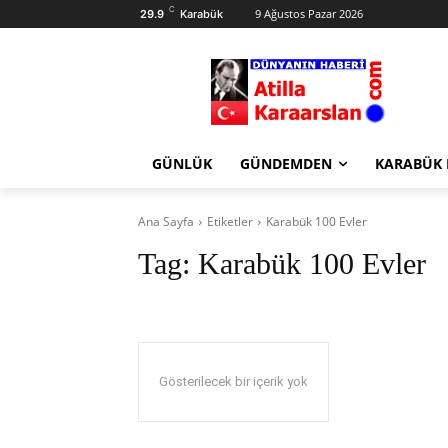
C
9 Ağustos Pazar 2026
29.9
Karabük
GÜNLÜK
GÜNDEMDEN
KARABÜK
Ana Sayfa
Etiketler
Karabük 100 Evler
Tag:
Karabük 100 Evler
Gösterilecek bir içerik yok