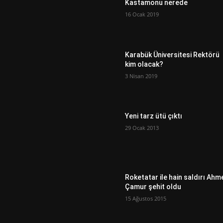
Kastamonu nerede
16 Ocak 2019
Karabük Üniversitesi Rektörü
kim olacak?
3 Nisan 2019
Yeni tarz ütü çıktı
29 Ocak 2013
Roketatar ile hain saldırı Ahm
Çamur şehit oldu
15 Ağustos 2015