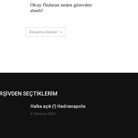
Olcay Özduran neden görevden
alındı?
Devamını Göster
RŞİVDEN SEÇTİKLERİM
Halka açık (!) Hadrianapolis
6 Temmuz 2016