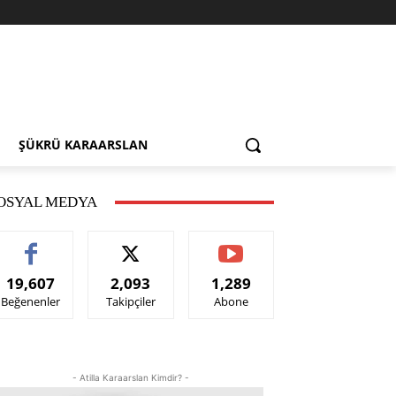
ŞÜKRÜ KARAARSLAN
OSYAL MEDYA
19,607
2,093
1,289
Beğenenler
Takipçiler
Abone
- Atilla Karaarslan Kimdir? -