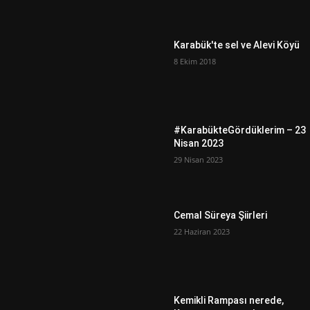
Karabük'te sel ve Alevi Köyü
8 Ekim 2018
#KarabükteGördüklerim – 23
Nisan 2023
29 Nisan 2023
Cemal Süreya Şiirleri
22 Haziran 2023
Kemikli Rampası nerede,