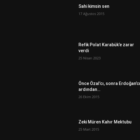
Sahi kimsin sen
17 Ağustos 2015
Refik Polat Karabük’e zarar
verdi
25 Nisan 2023
Önce Özal’cı, sonra Erdoğan’c
ardından…
26 Ekim 2015
Zeki Müren Kahır Mektubu
25 Mart 2015