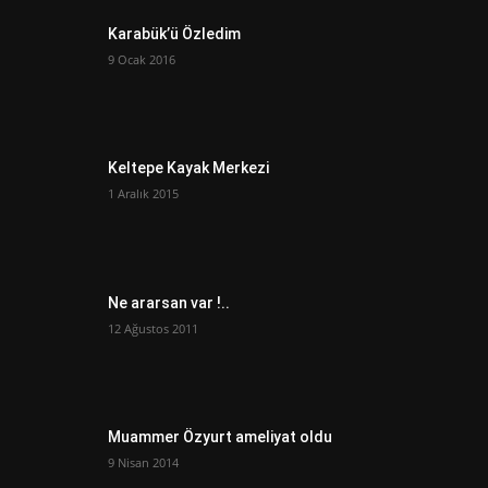
Karabük’ü Özledim
9 Ocak 2016
Keltepe Kayak Merkezi
1 Aralık 2015
Ne ararsan var !..
12 Ağustos 2011
Muammer Özyurt ameliyat oldu
9 Nisan 2014