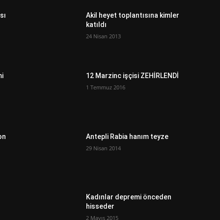
sı
Akil heyet toplantısına kimler
katıldı
24 Nisan 2013
mi
12 Marzinc işçisi ZEHİRLENDİ
1 Temmuz 2016
on
Antepli Rabia hanım teyze
29 Nisan 2014
Kadınlar depremi önceden
hisseder
2 Mayıs 2015