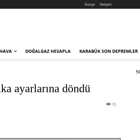
Künye
İletişim
 HAVA
DOĞALGAZ HESAPLA
KARABÜK SON DEPREMLER
S
ka ayarlarına döndü
15
st
WhatsApp