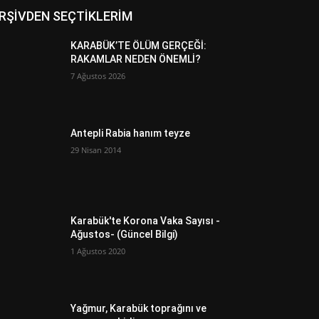
RŞİVDEN SEÇTİKLERİM
KARABÜK’TE ÖLÜM GERÇEĞİ:
RAKAMLAR NEDEN ÖNEMLİ?
7 Ağustos 2026
Antepli Rabia hanım teyze
29 Nisan 2014
Karabük'te Korona Vaka Sayısı -
Ağustos- (Güncel Bilgi)
1 Ağustos 2020
Yağmur, Karabük toprağını ve