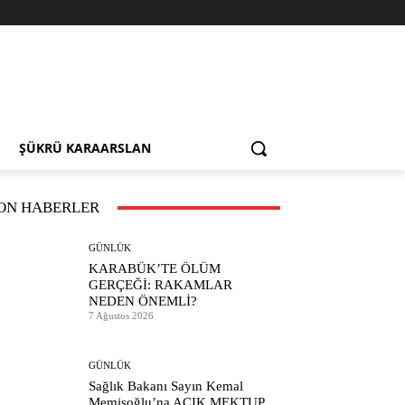
ŞÜKRÜ KARAARSLAN
ON HABERLER
GÜNLÜK
KARABÜK’TE ÖLÜM
GERÇEĞİ: RAKAMLAR
NEDEN ÖNEMLİ?
7 Ağustos 2026
GÜNLÜK
Sağlık Bakanı Sayın Kemal
Memişoğlu’na AÇIK MEKTUP