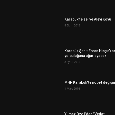
Karabük'te sel ve Alevi Köyü
8 Ekim 2018
Karabük Şehit Ercan Hırçın'ı s
yolculuğuna uğurlayacak
8 Eylül 2015
MHP Karabük'te nöbet değişi
1 Mart 2014
Yılmaz Özdil'den "Vedat