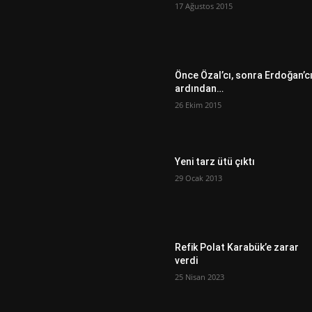
17 Ağustos 2015
Önce Özal’cı, sonra Erdoğan’c
ardından…
26 Ekim 2015
Yeni tarz ütü çıktı
29 Ocak 2013
Refik Polat Karabük’e zarar
verdi
25 Nisan 2023