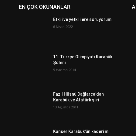
EN ÇOK OKUNANLAR
A
Etkili ve yetkililere soruyorum
6 Nisan 2022
11. Türkçe Olimpiyatı Karabük
Şöleni
5 Haziran 2014
Fazıl Hüsnü Dağlarca'dan
Karabük ve Atatürk şiiri
13 Ağustos 2011
Kanser Karabük'ün kaderi mi