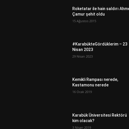
Roketatar ile hain saldırı Ahm
Çamur şehit oldu
15 Ağustos 2015
#KarabükteGördüklerim – 23
Nisan 2023
29 Nisan 2023
Kemikli Rampası nerede,
Kastamonu nerede
16 Ocak 2019
Karabük Üniversitesi Rektörü
kim olacak?
3 Nisan 2019