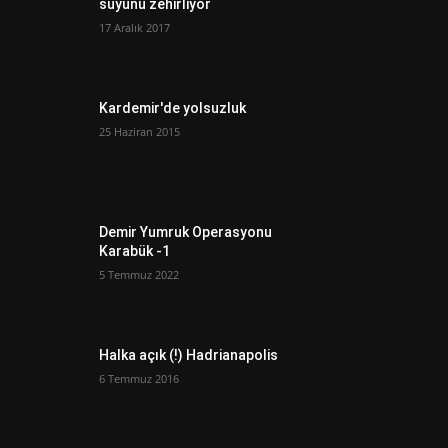
suyunu zehirliyor
17 Aralık 2017
Kardemir'de yolsuzluk
25 Haziran 2015
Demir Yumruk Operasyonu
Karabük -1
5 Temmuz 2022
Halka açık (!) Hadrianapolis
6 Temmuz 2016