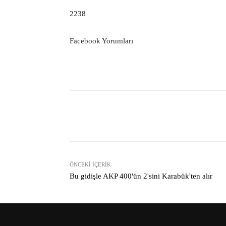
2238
Facebook Yorumları
Facebook
Paylaş
ÖNCEKI İÇERIK
Bu gidişle AKP 400'ün 2'sini Karabük'ten alır