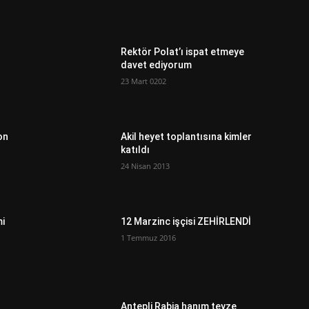
Rektör Polat’ı ispat etmeye
davet ediyorum
23 Mart 0202
on
Akil heyet toplantısına kimler
katıldı
24 Nisan 2013
mi
12 Marzinc işçisi ZEHİRLENDİ
1 Temmuz 2016
Antepli Rabia hanım teyze