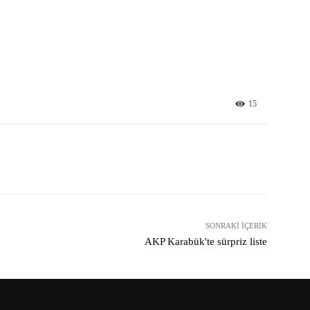
15
X
Pinterest
WhatsApp
SONRAKI İÇERIK
AKP Karabük'te sürpriz liste