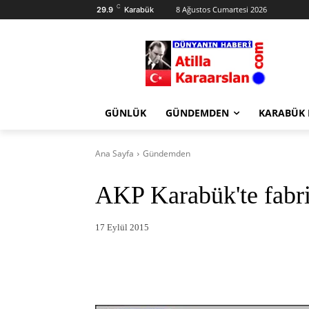
C
8 Ağustos Cumartesi 2026
29.9
Karabük
GÜNLÜK
GÜNDEMDEN
KARABÜK
Ana Sayfa
Gündemden
AKP Karabük'te fabri
17 Eylül 2015
Facebook
X
Pintere