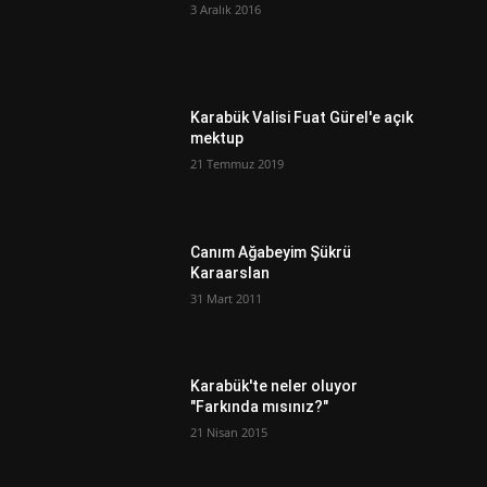
3 Aralık 2016
ı
Karabük Valisi Fuat Gürel'e açık
mektup
21 Temmuz 2019
Canım Ağabeyim Şükrü
Karaarslan
31 Mart 2011
Karabük'te neler oluyor
"Farkında mısınız?"
21 Nisan 2015