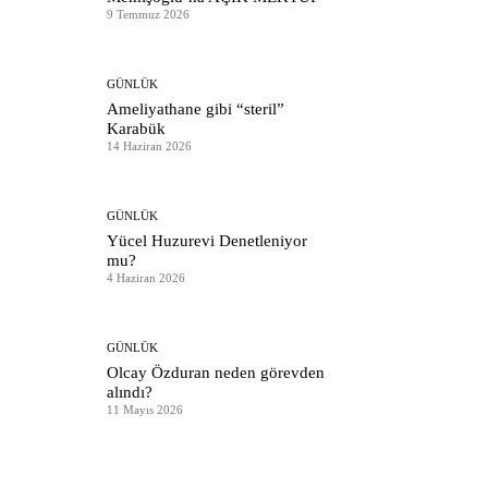
9 Temmuz 2026
GÜNLÜK
Ameliyathane gibi “steril”
Karabük
14 Haziran 2026
GÜNLÜK
Yücel Huzurevi Denetleniyor
mu?
4 Haziran 2026
GÜNLÜK
Olcay Özduran neden görevden
alındı?
11 Mayıs 2026