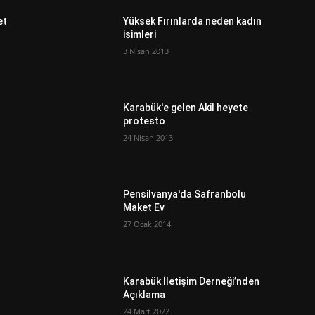
et
Yüksek Fırınlarda neden kadın
isimleri
3 Nisan 2013
Karabük'e gelen Akil heyete
protesto
24 Nisan 2013
Pensilvanya'da Safranbolu
Maket Ev
27 Ocak 2014
Karabük İletişim Derneği’nden
Açıklama
24 Mart 2022