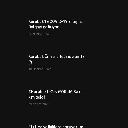
Karabük'te COVID-19 artışı 2.
Dalgayı getiriyor
12 Haziran 2020
Karabük Üniversitesinde bir ilk
(!)
30 Haziran 2024
#KarabükteGeziYORUM Bakın
kim geldi
29 Kasım 2025
Etkili ve yetkililere soruyorum