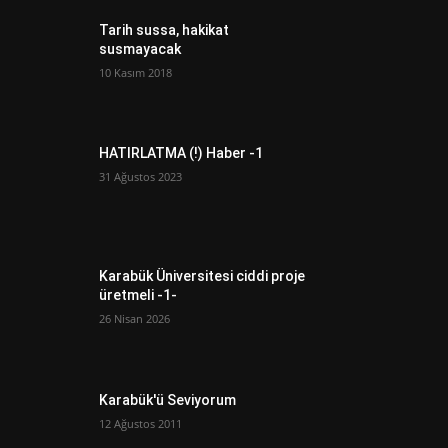
Tarih sussa, hakikat
susmayacak
10 Kasım 2018
HATIRLATMA (!) Haber -1
31 Ağustos 2023
Karabük Üniversitesi ciddi proje
üretmeli -1-
26 Nisan 2026
Karabük'ü Seviyorum
12 Ağustos 2011