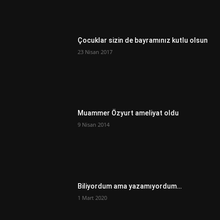
Çocuklar sizin de bayramınız kutlu olsun
23 Nisan 2017
Muammer Özyurt ameliyat oldu
9 Nisan 2014
Biliyordum ama yazamıyordum…
1 Mart 2020