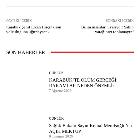
ÖNCEKI İÇERIK
SONRAKI İÇERIK
Karabük Şehit Ercan Hırçın'ı son
Bilim insanları uyarıyor: Sakın
yolculuğuna uğurlayacak
yatağınızı toplamayın!
SON HABERLER
GÜNLÜK
KARABÜK’TE ÖLÜM GERÇEĞİ:
RAKAMLAR NEDEN ÖNEMLİ?
7 Ağustos 2026
GÜNLÜK
Sağlık Bakanı Sayın Kemal Memişoğlu’na
AÇIK MEKTUP
9 Temmuz 2026