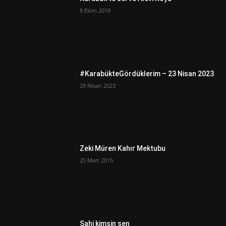
8 Ekim 2018
#KarabükteGördüklerim – 23 Nisan 2023
29 Nisan 2023
Zeki Müren Kahır Mektubu
25 Mart 2015
Sahi kimsin sen