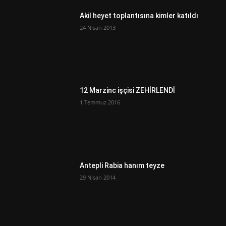
Akil heyet toplantısına kimler katıldı
24 Nisan 2013
12 Marzinc işçisi ZEHİRLENDİ
1 Temmuz 2016
Antepli Rabia hanım teyze
29 Nisan 2014