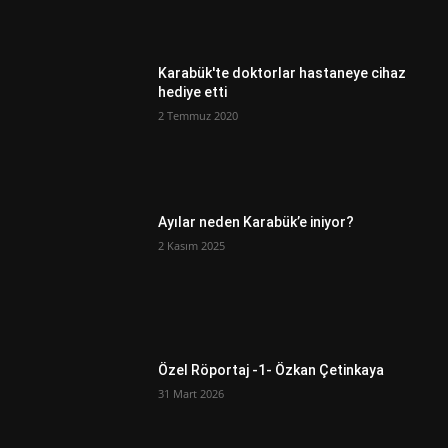
Karabük'te doktorlar hastaneye cihaz
hediye etti
2 Temmuz 2020
Ayılar neden Karabük’e iniyor?
2 Kasım 2025
Özel Röportaj -1- Özkan Çetinkaya
31 Mart 2026