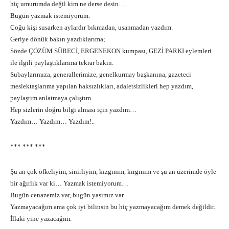
hiç umurumda değil kim ne derse desin…
Bugün yazmak istemiyorum.
Çoğu kişi susarken aylardır bıkmadan, usanmadan yazdım.
Geriye dönük bakın yazdıklarıma;
Sözde ÇÖZÜM SÜRECİ, ERGENEKON kumpası, GEZİ PARKI eylemleri
ile ilgili paylaştıklarıma tekrar bakın.
Subaylarımıza, generallerimize, genelkurmay başkanına, gazeteci
meslektaşlarıma yapılan haksızlıkları, adaletsizlikleri hep yazdım,
paylaştım anlatmaya çalıştım.
Hep sizlerin doğru bilgi alması için yazdım…
Yazdım… Yazdım… Yazdım!..
*** *** ***
Şu an çok öfkeliyim, sinirliyim, kızgınım, kırgınım ve şu an üzerimde öyle
bir ağırlık var ki… Yazmak istemiyorum…
Bugün cenazemiz var, bugün yasımız var.
Yazmayacağım ama çok iyi bilinsin bu hiç yazmayacağım demek değildir.
İllaki yine yazacağım.