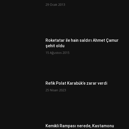
29 Ocak 2013
Roketatar ile hain saldırı Ahmet Çamur
şehit oldu
15 Ağustos 2015
Refik Polat Karabük’e zarar verdi
25 Nisan 2023
Kemikli Rampası nerede, Kastamonu