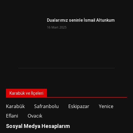
Dualarımız seninle İsmail Altunkum
16 Mart 2025
Karabük ve İlçeleri
Karabük
Safranbolu
Eskipazar
Yenice
Eflani
Ovacık
Sosyal Medya Hesaplarım