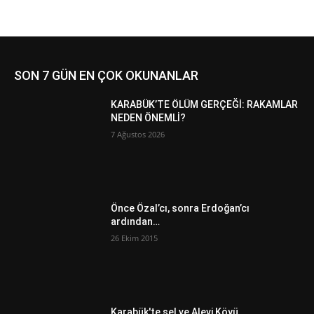
SON 7 GÜN EN ÇOK OKUNANLAR
KARABÜK’TE ÖLÜM GERÇEĞİ: RAKAMLAR
NEDEN ÖNEMLİ?
7 Ağustos 2026
Önce Özal’cı, sonra Erdoğan’cı
ardından…
26 Ekim 2015
Karabük'te sel ve Alevi Köyü