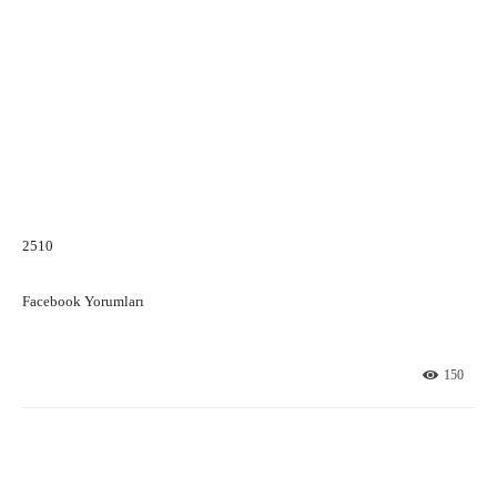
2510
Facebook Yorumları
150
Facebook
X
Pinterest
What