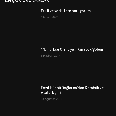
EN ÇOK OKUNANLAR
Etkili ve yetkililere soruyorum
6 Nisan 2022
11. Türkçe Olimpiyatı Karabük Şöleni
5 Haziran 2014
Fazıl Hüsnü Dağlarca'dan Karabük ve
Atatürk şiiri
13 Ağustos 2011