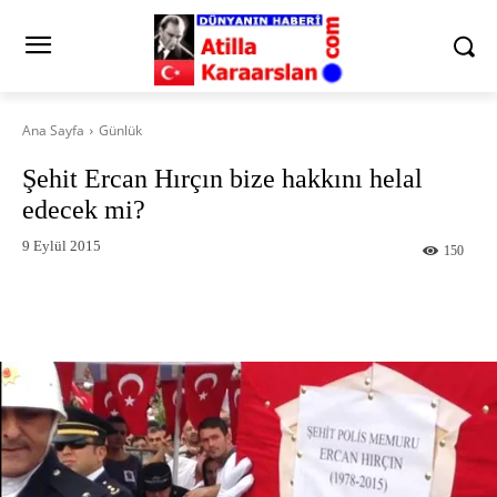
Ana Sayfa
Günlük
Şehit Ercan Hırçın bize hakkını helal
edecek mi?
9 Eylül 2015
150
Facebook
X
Pinterest
What