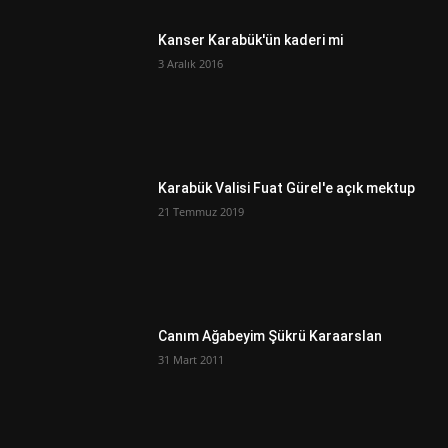
Kanser Karabük'ün kaderi mi
3 Aralık 2016
Karabük Valisi Fuat Gürel'e açık mektup
21 Temmuz 2019
Canım Ağabeyim Şükrü Karaarslan
31 Mart 2011