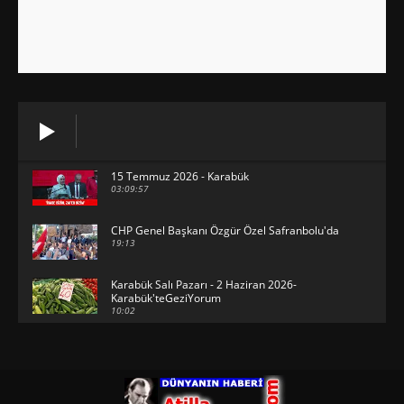
15 Temmuz 2026 - Karabük
03:09:57
CHP Genel Başkanı Özgür Özel Safranbolu'da
19:13
Karabük Salı Pazarı - 2 Haziran 2026-
Karabük'teGeziYorum
10:02
29 Mayıs 2026 - Bayramın son günü -
KarabükteGeziYorum
30:31
HAVUZBAŞINDA BAYRAMLAŞMA Karabük