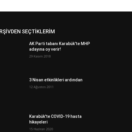
RŞİVDEN SEÇTİKLERİM
AK Parti tabanı Karabük'te MHP
adayına oy verir!
29 Kasım 2018
3 Nisan etkinlikleri ardından
12 Ağustos 2011
Karabük'te COVID-19 hasta
hikayeleri
15 Haziran 2020