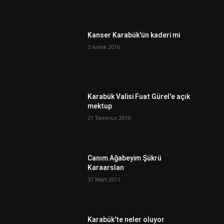
Kanser Karabük'ün kaderi mi
3 Aralık 2016
ı
Karabük Valisi Fuat Gürel'e açık
mektup
21 Temmuz 2019
Canım Ağabeyim Şükrü
Karaarslan
31 Mart 2011
Karabük'te neler oluyor