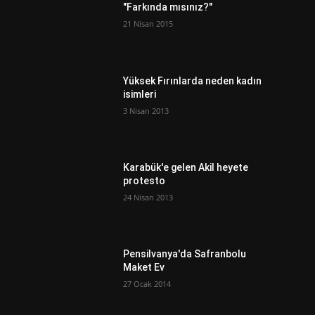
"Farkında mısınız?"
21 Nisan 2015
Yüksek Fırınlarda neden kadın
isimleri
3 Nisan 2013
Karabük'e gelen Akil heyete
protesto
24 Nisan 2013
Pensilvanya'da Safranbolu
Maket Ev
27 Ocak 2014