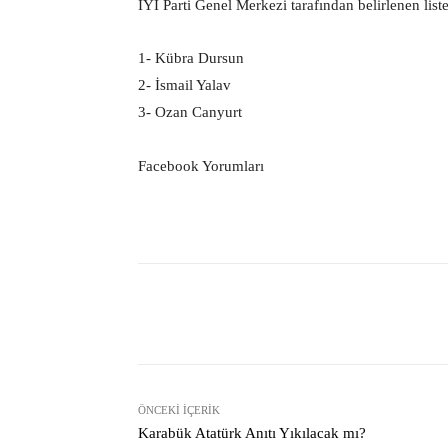
İYİ Parti Genel Merkezi tarafından belirlenen list
1- Kübra Dursun
2- İsmail Yalav
3- Ozan Canyurt
Facebook Yorumları
Facebook
Paylaş
ÖNCEKI İÇERIK
Karabük Atatürk Anıtı Yıkılacak mı?