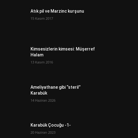
Atık pil ve Marzinc kurşunu
15 Kasım 2017
Kimsesizlerin kimsesi: Müşerref
Halam
13 Kasım 2016
Ameliyathane gibi “steril”
Karabük
14 Haziran 2026
Karabük Çocuğu -1-
20 Haziran 2023