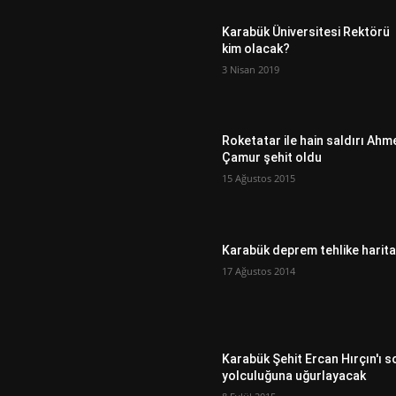
Karabük Üniversitesi Rektörü
kim olacak?
3 Nisan 2019
Roketatar ile hain saldırı Ahm
Çamur şehit oldu
15 Ağustos 2015
Karabük deprem tehlike harita
17 Ağustos 2014
Karabük Şehit Ercan Hırçın'ı s
yolculuğuna uğurlayacak