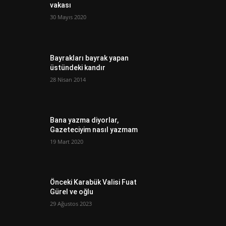
vakası
30 Mayıs 2020
Bayrakları bayrak yapan
üstündeki kandır
28 Nisan 2014
Bana yazma diyorlar,
Gazeteciyim nasıl yazmam
19 Mart 2020
Önceki Karabük Valisi Fuat
Gürel ve oğlu
29 Ağustos 2023