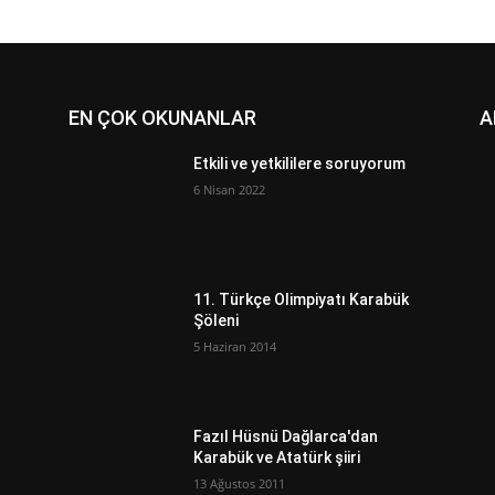
EN ÇOK OKUNANLAR
A
Etkili ve yetkililere soruyorum
6 Nisan 2022
11. Türkçe Olimpiyatı Karabük
Şöleni
5 Haziran 2014
Fazıl Hüsnü Dağlarca'dan
Karabük ve Atatürk şiiri
13 Ağustos 2011