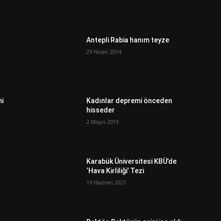
Antepli Rabia hanım teyze
29 Nisan 2014
mi
Kadınlar depremi önceden
hisseder
2 Mayıs 2015
Karabük Üniversitesi KBÜ’de
‘Hava Kirliliği’ Tezi
19 Haziran 2021