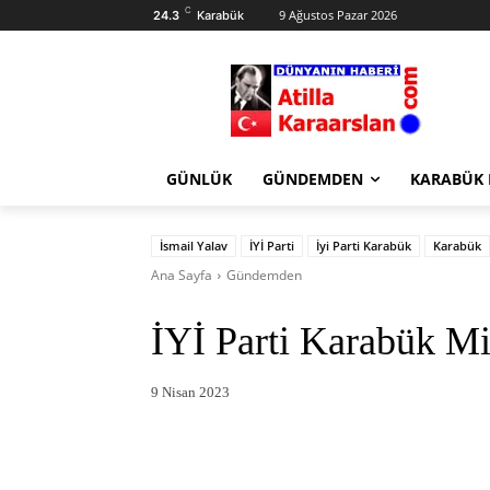
C
9 Ağustos Pazar 2026
24.3
Karabük
GÜNLÜK
GÜNDEMDEN
KARABÜK
İsmail Yalav
İYİ Parti
İyi Parti Karabük
Karabük
Ana Sayfa
Gündemden
İYİ Parti Karabük Mil
9 Nisan 2023
Facebook
X
Pintere