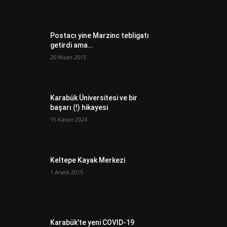
Postacı yine Marzinc tebligatı
getirdi ama…
20 Nisan 2015
Karabük Üniversitesi ve bir
başarı (!) hikayesi
15 Kasım 2024
Keltepe Kayak Merkezi
1 Aralık 2015
Karabük'te yeni COVID-19