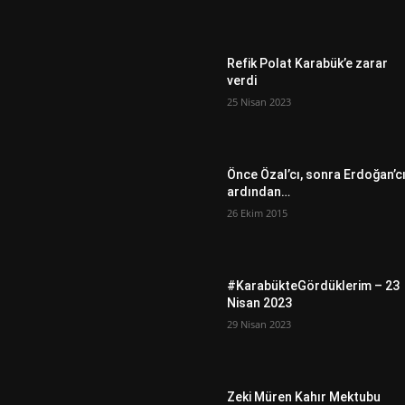
Refik Polat Karabük’e zarar
verdi
25 Nisan 2023
Önce Özal’cı, sonra Erdoğan’c
ardından…
26 Ekim 2015
#KarabükteGördüklerim – 23
Nisan 2023
29 Nisan 2023
Zeki Müren Kahır Mektubu