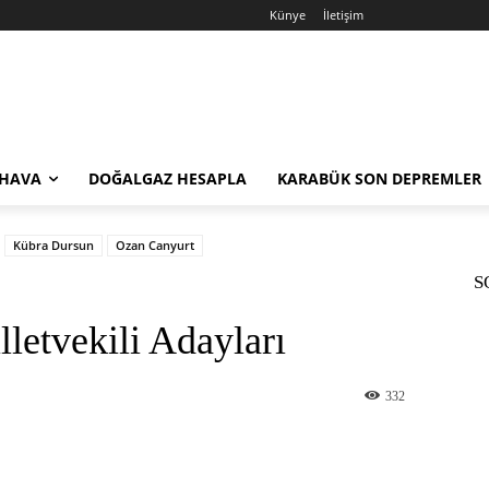
Künye
İletişim
 HAVA
DOĞALGAZ HESAPLA
KARABÜK SON DEPREMLER
Kübra Dursun
Ozan Canyurt
S
letvekili Adayları
332
st
WhatsApp