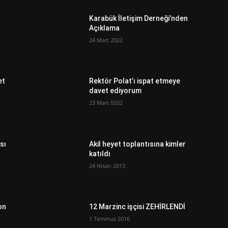
Karabük İletişim Derneği’nden
Açıklama
24 Mart 2022
et
Rektör Polat’ı ispat etmeye
davet ediyorum
23 Mart 0202
sı
Akil heyet toplantısına kimler
katıldı
24 Nisan 2013
on
12 Marzinc işçisi ZEHİRLENDİ
1 Temmuz 2016