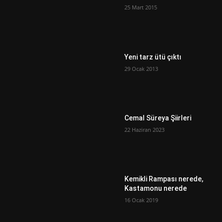
25 Mart 2015
Yeni tarz ütü çıktı
29 Ocak 2013
Cemal Süreya Şiirleri
22 Haziran 2023
Kemikli Rampası nerede,
Kastamonu nerede
16 Ocak 2019