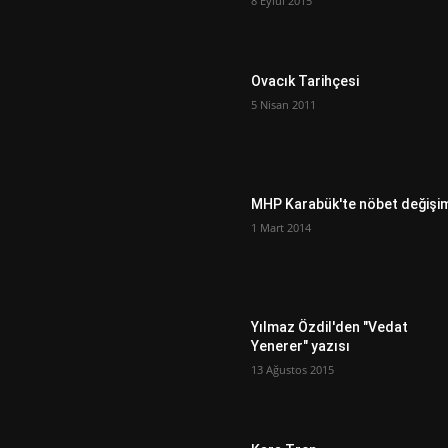
8 Eylül 2015
Ovacık Tarihçesi
5 Nisan 2011
MHP Karabük'te nöbet değişi
1 Mart 2014
Yılmaz Özdil'den "Vedat
Yenerer" yazısı
13 Ağustos 2015