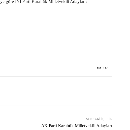
eye göre İYİ Parti Karabük Milletvekili Adayları;
332
X
Pinterest
WhatsApp
SONRAKI İÇERIK
AK Parti Karabük Milletvekili Adayları