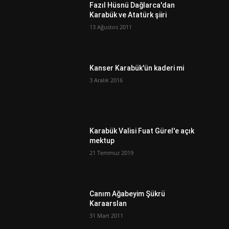
Fazıl Hüsnü Dağlarca'dan
Karabük ve Atatürk şiiri
13 Ağustos 2011
Kanser Karabük'ün kaderi mi
3 Aralık 2016
Karabük Valisi Fuat Gürel'e açık
mektup
21 Temmuz 2019
Canım Ağabeyim Şükrü
Karaarslan
31 Mart 2011