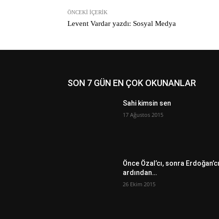
ÖNCEKI İÇERIK
Levent Vardar yazdı: Sosyal Medya
SON 7 GÜN EN ÇOK OKUNANLAR
Sahi kimsin sen
17 Ağustos 2015
Önce Özal’cı, sonra Erdoğan’c
ardından…
26 Ekim 2015