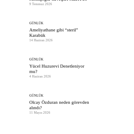
9 Temmuz 2026
GÜNLÜK
Ameliyathane gibi “steril”
Karabük
14 Haziran 2026
GÜNLÜK
Yücel Huzurevi Denetleniyor
mu?
4 Haziran 2026
GÜNLÜK
Olcay Özduran neden görevden
alındı?
11 Mayıs 2026