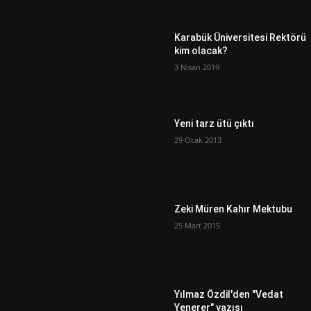
Karabük Üniversitesi Rektörü
kim olacak?
3 Nisan 2019
Yeni tarz ütü çıktı
29 Ocak 2013
Zeki Müren Kahır Mektubu
25 Mart 2015
Yılmaz Özdil'den "Vedat
Yenerer" yazısı