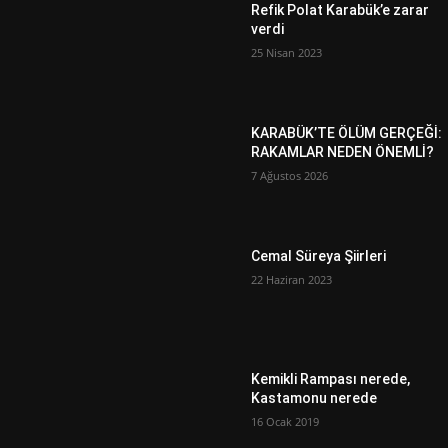
Refik Polat Karabük’e zarar
verdi
25 Nisan 2023
KARABÜK’TE ÖLÜM GERÇEĞİ:
RAKAMLAR NEDEN ÖNEMLİ?
7 Ağustos 2026
Cemal Süreya Şiirleri
22 Haziran 2023
Kemikli Rampası nerede,
Kastamonu nerede
16 Ocak 2019