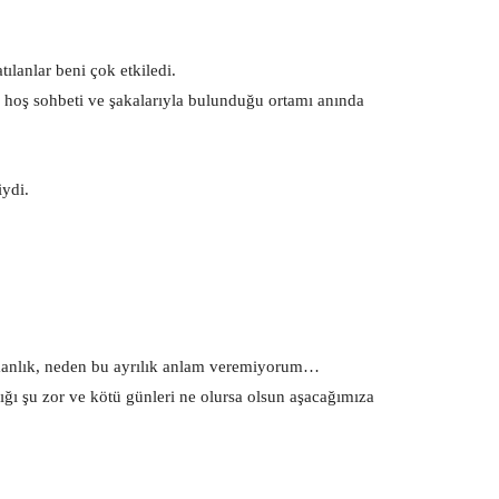
tılanlar beni çok etkiledi.
hoş sohbeti ve şakalarıyla bulunduğu ortamı anında
iydi.
manlık, neden bu ayrılık anlam veremiyorum…
ığı şu zor ve kötü günleri ne olursa olsun aşacağımıza