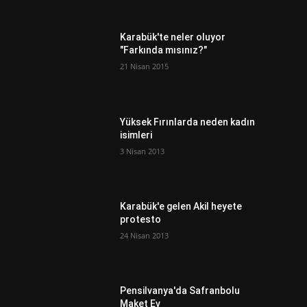
Karabük'te neler oluyor
"Farkında mısınız?"
21 Nisan 2015
Yüksek Fırınlarda neden kadın
isimleri
3 Nisan 2013
Karabük'e gelen Akil heyete
protesto
24 Nisan 2013
Pensilvanya'da Safranbolu
Maket Ev