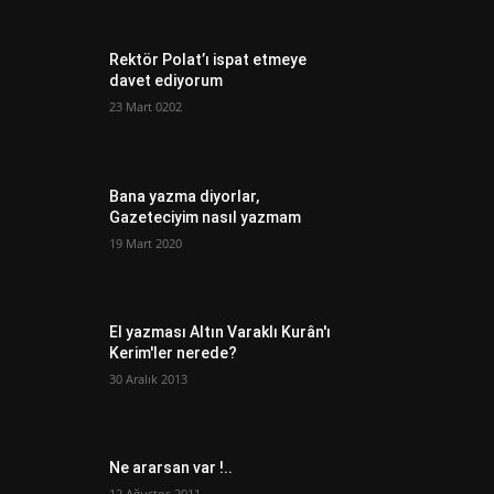
Rektör Polat’ı ispat etmeye
davet ediyorum
23 Mart 0202
Bana yazma diyorlar,
Gazeteciyim nasıl yazmam
19 Mart 2020
El yazması Altın Varaklı Kurân'ı
Kerim'ler nerede?
30 Aralık 2013
Ne ararsan var !..
12 Ağustos 2011