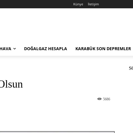
Künye
İletişim
 HAVA
DOĞALGAZ HESAPLA
KARABÜK SON DEPREMLER
S
Olsun
5686
st
WhatsApp