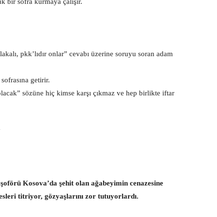
k bir sofra kurmaya çalışır.
akalı, pkk’lıdır onlar” cevabı üzerine soruyu soran adam
ofrasına getirir.
lacak” sözüne hiç kimse karşı çıkmaz ve hep birlikte iftar
N
 şoförü Kosova’da şehit olan ağabeyimin cenazesine
sleri titriyor, gözyaşlarını zor tutuyorlardı.