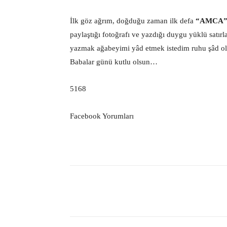
İlk göz ağrım, doğduğu zaman ilk defa
“AMCA
paylaştığı fotoğrafı ve yazdığı duygu yüklü satırla
yazmak ağabeyimi yâd etmek istedim ruhu şâd ol
Babalar günü kutlu olsun…
5168
Facebook Yorumları
Facebook
Paylaş