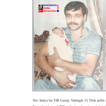
Yer: İtalya’da TIR Garajı. Yaklaşık 15 Türk şoför 