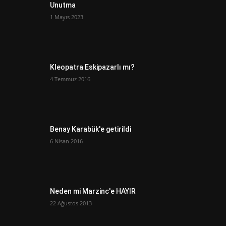
Unutma
1 Mayıs 2023
Kleopatra Eskipazarlı mı?
4 Temmuz 2016
Benay Karabük'e getirildi
6 Nisan 2016
Neden mi Marzinc'e HAYIR
22 Ağustos 2013