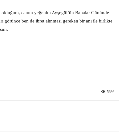
”
olduğum, canım yeğenim Ayşegül’ün Babalar Gününde
rı görünce ben de ibret alınması gereken bir anı ile birlikte
sun.
5686
X
Pinterest
WhatsApp