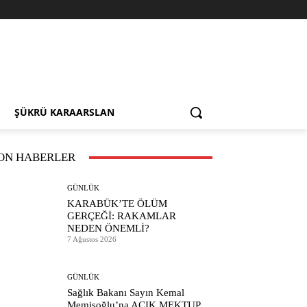
ŞÜKRÜ KARAARSLAN
ON HABERLER
GÜNLÜK
KARABÜK’TE ÖLÜM
GERÇEĞİ: RAKAMLAR
NEDEN ÖNEMLİ?
7 Ağustos 2026
GÜNLÜK
Sağlık Bakanı Sayın Kemal
Memişoğlu’na AÇIK MEKTUP