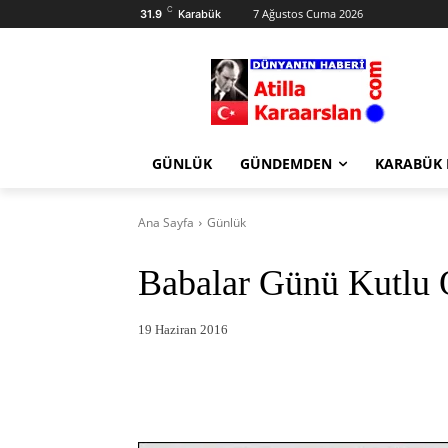
C
7 Ağustos Cuma 2026
31.9
Karabük
GÜNLÜK
GÜNDEMDEN
KARABÜK
Ana Sayfa
Günlük
Babalar Günü Kutlu 
19 Haziran 2016
Facebook
X
Pintere