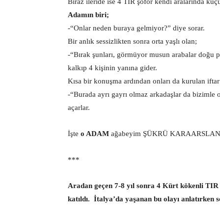
Biraz ileride ise 4 TIR şoför kendi aralarında küçü
Adamın biri;
-“Onlar neden buraya gelmiyor?” diye sorar.
Bir anlık sessizlikten sonra orta yaşlı olan;
-“Bırak şunları, görmüyor musun arabalar doğu pl
kalkıp 4 kişinin yanına gider.
Kısa bir konuşma ardından onları da kurulan iftar s
-“Burada ayrı gayrı olmaz arkadaşlar da bizimle o
açarlar.
İşte
o ADAM
ağabeyim ŞÜKRÜ KARAARSLA
***
Aradan geçen 7-8 yıl sonra 4 Kürt kökenli TIR
katıldı. İtalya’da yaşanan bu olayı anlatırken se