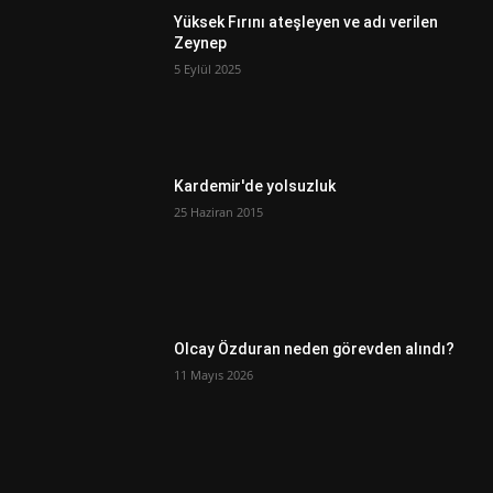
Yüksek Fırını ateşleyen ve adı verilen
Zeynep
5 Eylül 2025
Kardemir'de yolsuzluk
25 Haziran 2015
Olcay Özduran neden görevden alındı?
11 Mayıs 2026