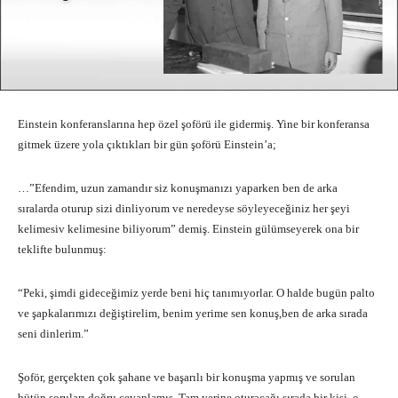
Einstein konferanslarına hep özel şoförü ile gidermiş. Yine bir konferansa
gitmek üzere yola çıktıkları bir gün şoförü Einstein’a;
…”Efendim, uzun zamandır siz konuşmanızı yaparken ben de arka
sıralarda oturup sizi dinliyorum ve neredeyse söyleyeceğiniz her şeyi
kelimesiv kelimesine biliyorum” demiş. Einstein gülümseyerek ona bir
teklifte bulunmuş:
“Peki, şimdi gideceğimiz yerde beni hiç tanımıyorlar. O halde bugün palto
ve şapkalarımızı değiştirelim, benim yerime sen konuş,ben de arka sırada
seni dinlerim.”
Şoför, gerçekten çok şahane ve başarılı bir konuşma yapmış ve sorulan
bütün soruları doğru cevaplamış. Tam yerine oturacağı sırada bir kişi, o