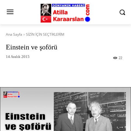
Ana Sayfa
SİZİN İÇİN SEÇTİKLERİM
Einstein ve şoförü
14 Aralık 2015
22
Facebook
X
Pinterest
What