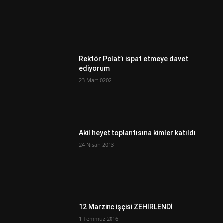
Rektör Polat’ı ispat etmeye davet
ediyorum
23 Mart 0202
Akil heyet toplantısına kimler katıldı
24 Nisan 2013
12 Marzinc işçisi ZEHİRLENDİ
1 Temmuz 2016