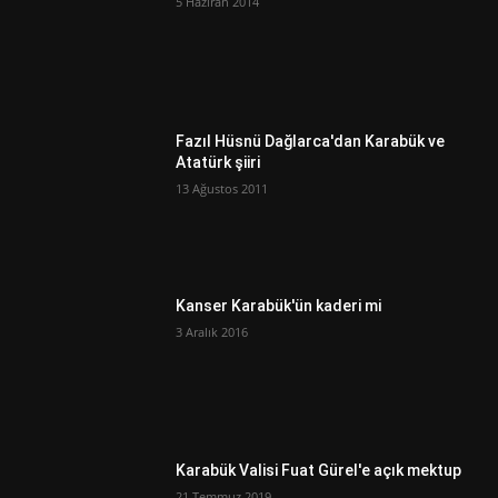
5 Haziran 2014
Fazıl Hüsnü Dağlarca'dan Karabük ve
Atatürk şiiri
13 Ağustos 2011
Kanser Karabük'ün kaderi mi
3 Aralık 2016
Karabük Valisi Fuat Gürel'e açık mektup
21 Temmuz 2019