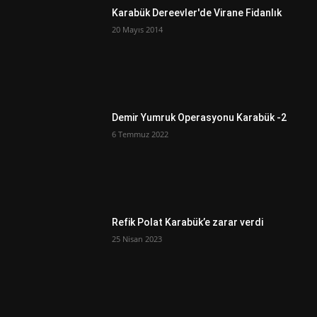
Karabük Dereevler'de Virane Fidanlık
20 Mayıs 2014
Demir Yumruk Operasyonu Karabük -2
6 Temmuz 2022
Refik Polat Karabük’e zarar verdi
25 Nisan 2023