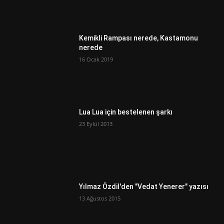
Kemikli Rampası nerede, Kastamonu
nerede
16 Ocak 2019
Lua Lua için bestelenen şarkı
23 Eylül 2013
Yılmaz Özdil'den "Vedat Yenerer" yazısı
13 Ağustos 2015