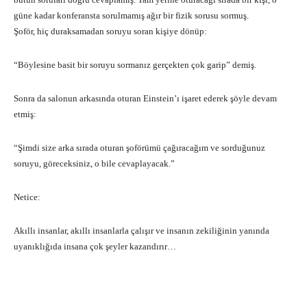
güne kadar konferansta sorulmamış ağır bir fizik sorusu sormuş.
Şoför, hiç duraksamadan soruyu soran kişiye dönüp:
“Böylesine basit bir soruyu sormanız gerçekten çok garip” demiş.
Sonra da salonun arkasında oturan Einstein’ı işaret ederek şöyle devam
etmiş:
“Şimdi size arka sırada oturan şoförümü çağıracağım ve sorduğunuz
soruyu, göreceksiniz, o bile cevaplayacak.”
Netice:
Akıllı insanlar, akıllı insanlarla çalışır ve insanın zekiliğinin yanında
uyanıklığıda insana çok şeyler kazandırır…