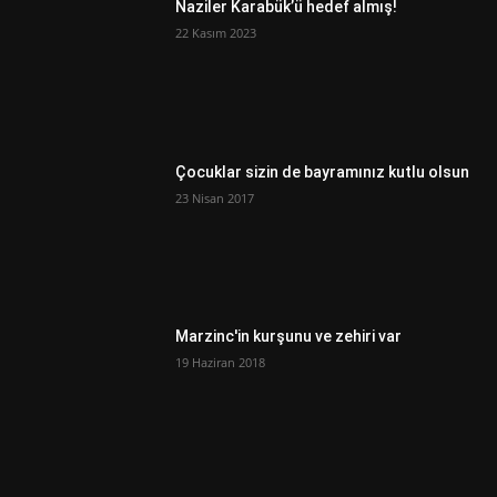
Naziler Karabük’ü hedef almış!
22 Kasım 2023
Çocuklar sizin de bayramınız kutlu olsun
23 Nisan 2017
Marzinc'in kurşunu ve zehiri var
19 Haziran 2018