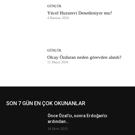
GÜNLÜK
Yücel Huzurevi Denetleniyor mu?
4 Haziran 2026
GÜNLÜK
Olcay Özduran neden görevden alındı?
11 Mayıs 2026
SON 7 GÜN EN ÇOK OKUNANLAR
Önce Özal’cı, sonra Erdoğan’cı
ardından…
26 Ekim 2015