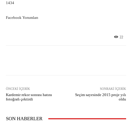
1434
Facebook Yorumları
22
Facebook
X
Pinterest
What
ÖNCEKI İÇERIK
SONRAKI İÇERIK
Kardemir rekor sonrası hatıra
Seçim sayesinde 2015 proje yılı
fotoğrafı çektirdi
oldu
SON HABERLER