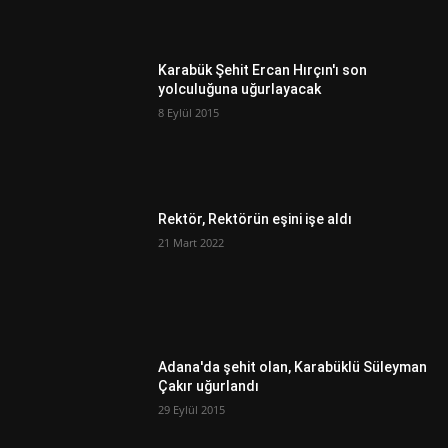
Karabük Şehit Ercan Hırçın'ı son
yolculuğuna uğurlayacak
8 Eylül 2015
Rektör, Rektörün eşini işe aldı
21 Mart 2022
Adana'da şehit olan, Karabüklü Süleyman
Çakır uğurlandı
29 Eylül 2015