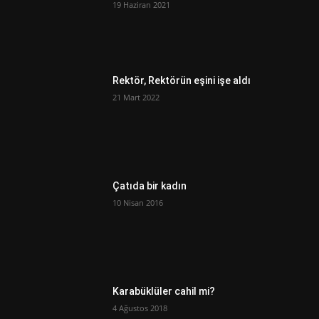
19 Haziran 2021
Rektör, Rektörün eşini işe aldı
21 Mart 2022
Çatıda bir kadın
10 Nisan 2016
Karabüklüler cahil mi?
4 Ağustos 2018