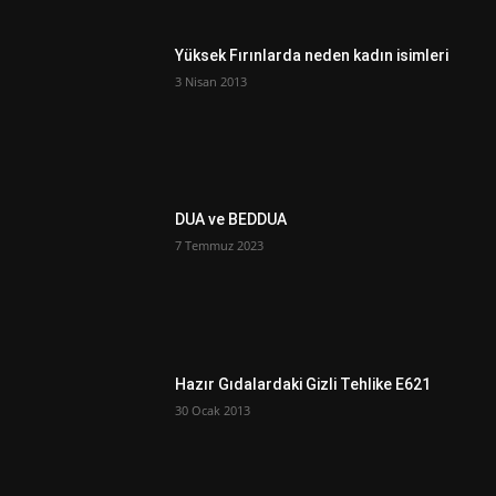
Yüksek Fırınlarda neden kadın isimleri
3 Nisan 2013
DUA ve BEDDUA
7 Temmuz 2023
Hazır Gıdalardaki Gizli Tehlike E621
30 Ocak 2013