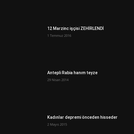
12 Marzinc işçisi ZEHİRLENDİ
1 Temmuz 2016
Antepli Rabia hanım teyze
29 Nisan 2014
Kadınlar depremi önceden hisseder
2 Mayıs 2015