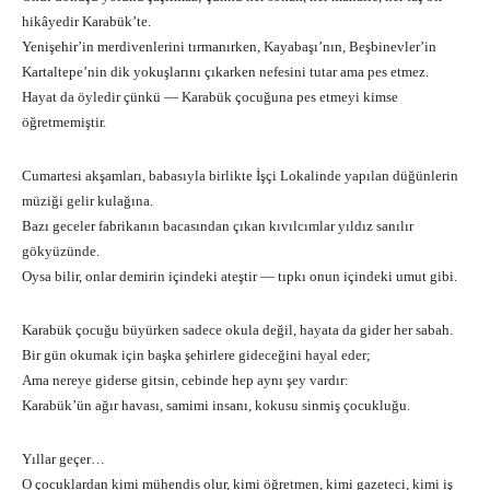
hikâyedir Karabük’te.
Yenişehir’in merdivenlerini tırmanırken, Kayabaşı’nın, Beşbinevler’in
Kartaltepe’nin dik yokuşlarını çıkarken nefesini tutar ama pes etmez.
Hayat da öyledir çünkü — Karabük çocuğuna pes etmeyi kimse
öğretmemiştir.
Cumartesi akşamları, babasıyla birlikte İşçi Lokalinde yapılan düğünlerin
müziği gelir kulağına.
Bazı geceler fabrikanın bacasından çıkan kıvılcımlar yıldız sanılır
gökyüzünde.
Oysa bilir, onlar demirin içindeki ateştir — tıpkı onun içindeki umut gibi.
Karabük çocuğu büyürken sadece okula değil, hayata da gider her sabah.
Bir gün okumak için başka şehirlere gideceğini hayal eder;
Ama nereye giderse gitsin, cebinde hep aynı şey vardır:
Karabük’ün ağır havası, samimi insanı, kokusu sinmiş çocukluğu.
Yıllar geçer…
O çocuklardan kimi mühendis olur, kimi öğretmen, kimi gazeteci, kimi iş