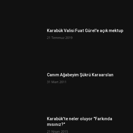
Karabük Valisi Fuat Gürel'e açık mektup
21 Temmuz 2019
Canım Ağabeyim Şükrü Karaarslan
31 Mart 2011
Karabük'te neler oluyor "Farkında
mısınız?"
21 Nisan 2015