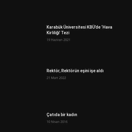
Karabük Üniversitesi KBÜ’de ‘Hava
Kirliliği’ Tezi
19 Haziran 2021
Rektör, Rektörün eşini işe aldı
21 Mart 2022
Çatıda bir kadın
10 Nisan 2016