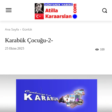
Ana Sayfa
Günlük
Karabük Çocuğu-2-
25 Ekim 2025
109
Facebook
X
Pinterest
What