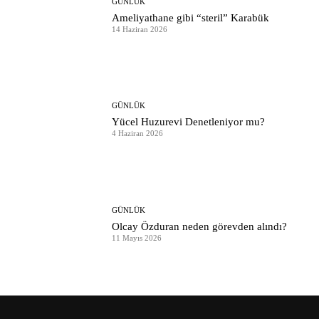
GÜNLÜK
Ameliyathane gibi “steril” Karabük
14 Haziran 2026
GÜNLÜK
Yücel Huzurevi Denetleniyor mu?
4 Haziran 2026
GÜNLÜK
Olcay Özduran neden görevden alındı?
11 Mayıs 2026