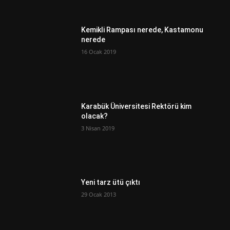
Kemikli Rampası nerede, Kastamonu
nerede
16 Ocak 2019
Karabük Üniversitesi Rektörü kim
olacak?
3 Nisan 2019
Yeni tarz ütü çıktı
29 Ocak 2013