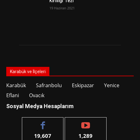
Kirliliği’ Tezi
19 Haziran 2021
Karabük ve İlçeleri
Karabük
Safranbolu
Eskipazar
Yenice
Eflani
Ovacık
Sosyal Medya Hesaplarım
19,607
1,289