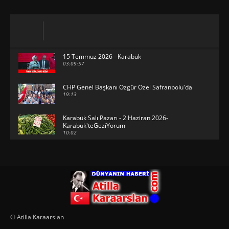
15 Temmuz 2026 - Karabük
03:09:57
CHP Genel Başkanı Özgür Özel Safranbolu'da
19:13
Karabük Salı Pazarı - 2 Haziran 2026-
Karabük'teGeziYorum
10:02
29 Mayıs 2026 - Bayramın son günü -
KarabükteGeziYorum
30:31
HAVUZBAŞINDA BAYRAMLAŞMA Karabük
Valiliği Havuzlubahçe'de bayramlaşma
düzenledi
15:17
Karabük Kartaltepe Yokuşunda güzellikler...
© Atilla Karaarslan
00:49