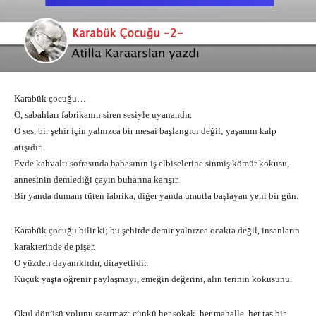
Karabük çocuğu…
O, sabahları fabrikanın siren sesiyle uyanandır.
O ses, bir şehir için yalnızca bir mesai başlangıcı değil; yaşamın kalp
atışıdır.
Evde kahvaltı sofrasında babasının iş elbiselerine sinmiş kömür kokusu,
annesinin demlediği çayın buharına karışır.
Bir yanda dumanı tüten fabrika, diğer yanda umutla başlayan yeni bir gün.
Karabük çocuğu bilir ki; bu şehirde demir yalnızca ocakta değil, insanların
karakterinde de pişer.
O yüzden dayanıklıdır, dirayetlidir.
Küçük yaşta öğrenir paylaşmayı, emeğin değerini, alın terinin kokusunu.
Okul dönüşü yolunu şaşırmaz; çünkü her sokak, her mahalle, her taş bir