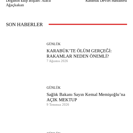
Doğanın kalp atışları: Alaca
Karabük Devlet Hastanesi
Ağaçkakan
SON HABERLER
GÜNLÜK
KARABÜK’TE ÖLÜM GERÇEĞİ:
RAKAMLAR NEDEN ÖNEMLİ?
7 Ağustos 2026
GÜNLÜK
Sağlık Bakanı Sayın Kemal Memişoğlu’na
AÇIK MEKTUP
9 Temmuz 2026