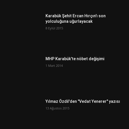
Karabük Şehit Ercan Hırçın'ı son
yolculuğuna uğurlayacak
8 Eylül 2015
MHP Karabük'te nöbet değişimi
1 Mart 2014
Yılmaz Özdil'den "Vedat Yenerer" yazısı
13 Ağustos 2015