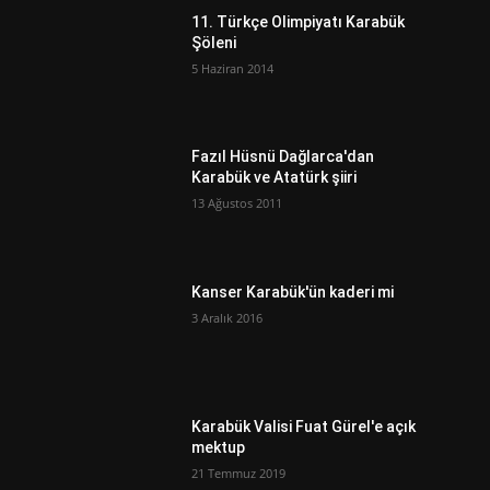
11. Türkçe Olimpiyatı Karabük
Şöleni
5 Haziran 2014
Fazıl Hüsnü Dağlarca'dan
Karabük ve Atatürk şiiri
13 Ağustos 2011
Kanser Karabük'ün kaderi mi
3 Aralık 2016
ı
Karabük Valisi Fuat Gürel'e açık
mektup
21 Temmuz 2019