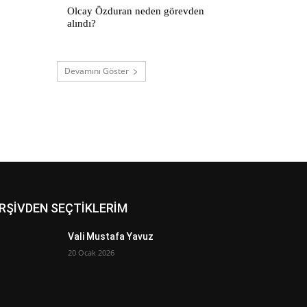
Olcay Özduran neden görevden
alındı?
Devamını Göster
RŞİVDEN SEÇTİKLERİM
Vali Mustafa Yavuz
20 Ocak 2026