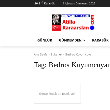
C
8 Ağustos Cumartesi 2026
20.8
Karabük
GÜNLÜK
GÜNDEMDEN
KARABÜK
Ana Sayfa
Etiketler
Bedros Kuyumcuyan
Tag:
Bedros Kuyumcuya
Gösterilecek bir içerik yok