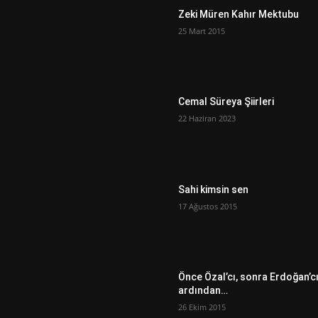
Zeki Müren Kahır Mektubu
25 Mart 2015
Cemal Süreya Şiirleri
22 Haziran 2023
Sahi kimsin sen
17 Ağustos 2015
Önce Özal’cı, sonra Erdoğan’c
ardından…
26 Ekim 2015