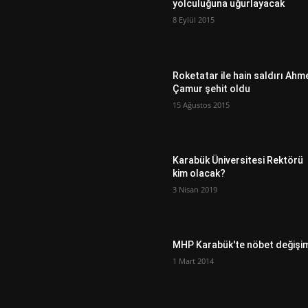
yolculuğuna uğurlayacak
8 Eylül 2015
Roketatar ile hain saldırı Ahm
Çamur şehit oldu
15 Ağustos 2015
Karabük Üniversitesi Rektörü
kim olacak?
3 Nisan 2019
MHP Karabük'te nöbet değişi
1 Mart 2014