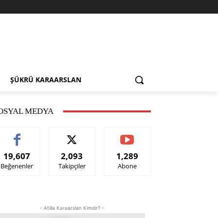
ŞÜKRÜ KARAARSLAN
OSYAL MEDYA
19,607
2,093
1,289
Beğenenler
Takipçiler
Abone
- Atilla Karaarslan Kimdir? -