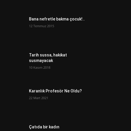
Bana nefretle bakma çocuk!..
12 Temmuz 2015
Tarih sussa, hakikat
susmayacak
10 Kasım 2018
Karanlık Profesör Ne Oldu?
22 Mart 2021
Çatıda bir kadın