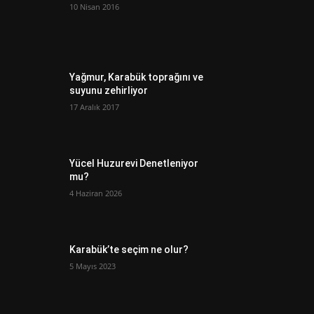
10 Nisan 2016
Yağmur, Karabük toprağını ve
suyunu zehirliyor
17 Aralık 2017
Yücel Huzurevi Denetleniyor
mu?
4 Haziran 2026
Karabük’te seçim ne olur?
5 Mayıs 2023