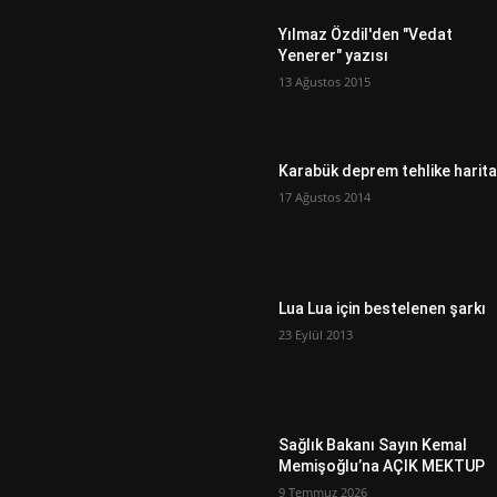
Yılmaz Özdil'den "Vedat
Yenerer" yazısı
13 Ağustos 2015
Karabük deprem tehlike harita
17 Ağustos 2014
Lua Lua için bestelenen şarkı
23 Eylül 2013
Sağlık Bakanı Sayın Kemal
Memişoğlu’na AÇIK MEKTUP
9 Temmuz 2026