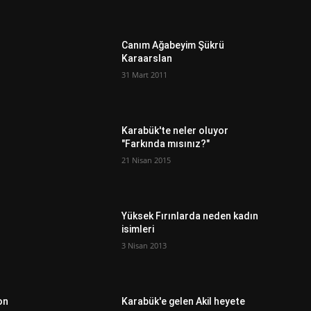
Canım Ağabeyim Şükrü
Karaarslan
31 Mart 2011
Karabük'te neler oluyor
"Farkında mısınız?"
21 Nisan 2015
Yüksek Fırınlarda neden kadın
isimleri
3 Nisan 2013
on
Karabük'e gelen Akil heyete