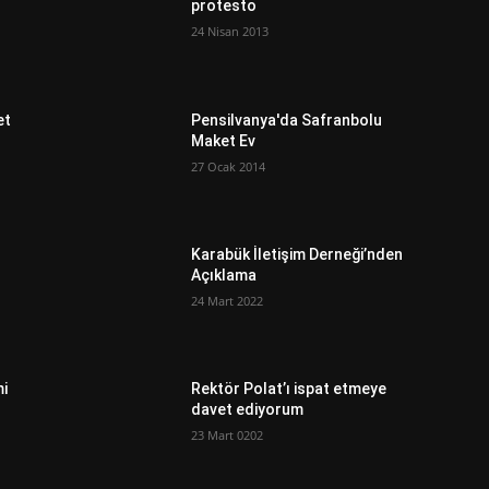
protesto
24 Nisan 2013
et
Pensilvanya'da Safranbolu
Maket Ev
27 Ocak 2014
Karabük İletişim Derneği’nden
Açıklama
24 Mart 2022
mi
Rektör Polat’ı ispat etmeye
davet ediyorum
23 Mart 0202