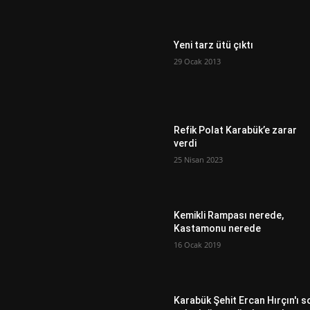
Yeni tarz ütü çıktı
29 Ocak 2013
Refik Polat Karabük’e zarar
verdi
25 Nisan 2023
Kemikli Rampası nerede,
Kastamonu nerede
16 Ocak 2019
Karabük Şehit Ercan Hırçın'ı s