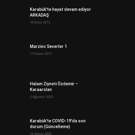
Karabük'te hayat devam ediyor
ARKADAŞ
10 Eylül 2013
Marzinc Severler 1
17 Kasım 2017
Halam Ziyneti Özdemir –
Karaarslan
3 Ağustos 2025
Karabük'te COVID-19'da son
durum (Güncelleme)
16 Mayıs 2020