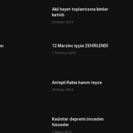
Akil heyet toplantısına kimler
katıldı
24 Nisan 2013
sı
12 Marzinc işçisi ZEHİRLENDİ
1 Temmuz 2016
Antepli Rabia hanım teyze
29 Nisan 2014
Kadınlar depremi önceden
hisseder
2 Mayıs 2015