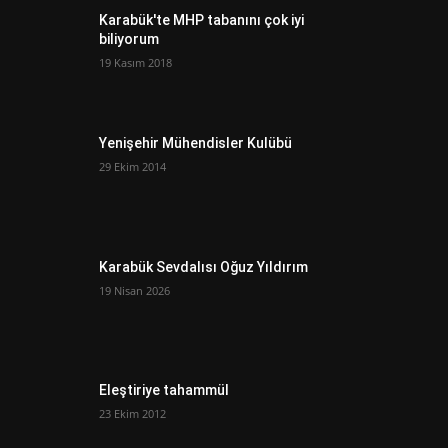
Karabük'te MHP tabanını çok iyi
biliyorum
19 Kasım 2018
Yenişehir Mühendisler Kulübü
29 Ekim 2014
Karabük Sevdalısı Oğuz Yıldırım
19 Nisan 2026
Eleştiriye tahammül
23 Ekim 2012