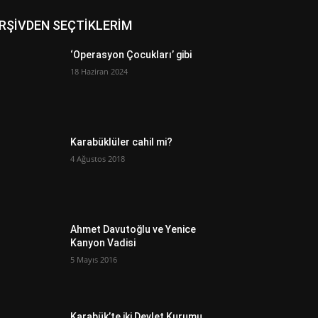
RŞİVDEN SEÇTİKLERİM
‘Operasyon Çocukları’ gibi
18 Haziran 2024
Karabüklüler cahil mi?
4 Ağustos 2018
Ahmet Davutoğlu ve Yenice
Kanyon Vadisi
5 Mayıs 2016
Karabük’te iki Devlet Kurumu