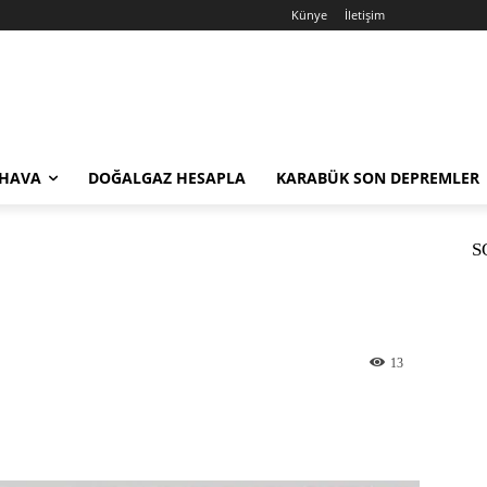
Künye
İletişim
 HAVA
DOĞALGAZ HESAPLA
KARABÜK SON DEPREMLER
S
13
st
WhatsApp