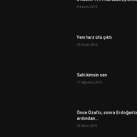
8 Kasım 2013
Yeni tarz ütü çıktı
29 Ocak 2013
Sahi kimsin sen
17 Ağustos 2015
Önce Özal’cı, sonra Erdoğan’c
ardından…
26 Ekim 2015