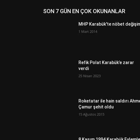
SON 7 GÜN EN ÇOK OKUNANLAR
MHP Karabük'te nöbet değişi
1 Mart 2014
Refik Polat Karabük’e zarar
verdi
25 Nisan 2023
Roketatar ile hain saldırı Ahm
Çamur şehit oldu
15 Ağustos 2015
8 Kasım 1994 Karabük Eylemle