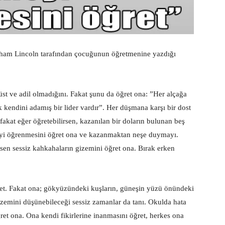
raham Lincoln tarafından çocuğunun öğretmenine yazdığı
st ve adil olmadığını. Fakat şunu da öğret ona: ”Her alçağa
ık kendini adamış bir lider vardır”. Her düşmana karşı bir dost
akat eğer öğretebilirsen, kazanılan bir doların bulunan beş
yi öğrenmesini öğret ona ve kazanmaktan neşe duymayı.
rsen sessiz kahkahaların gizemini öğret ona. Bırak erken
ğret. Fakat ona; gökyüzündeki kuşların, güneşin yüzü önündeki
izemini düşünebileceği sessiz zamanlar da tanı. Okulda hata
et ona. Ona kendi fikirlerine inanmasını öğret, herkes ona