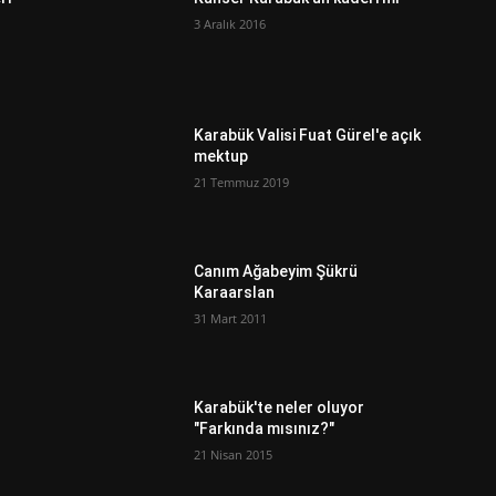
3 Aralık 2016
Karabük Valisi Fuat Gürel'e açık
mektup
21 Temmuz 2019
Canım Ağabeyim Şükrü
Karaarslan
31 Mart 2011
ı
Karabük'te neler oluyor
"Farkında mısınız?"
21 Nisan 2015