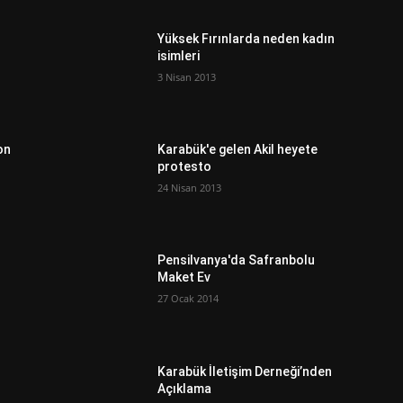
Yüksek Fırınlarda neden kadın
isimleri
3 Nisan 2013
on
Karabük'e gelen Akil heyete
protesto
24 Nisan 2013
Pensilvanya'da Safranbolu
Maket Ev
27 Ocak 2014
Karabük İletişim Derneği’nden
Açıklama