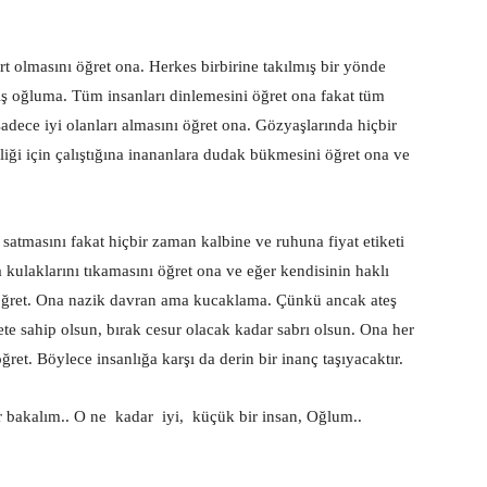
ert olmasını öğret ona. Herkes birbirine takılmış bir yönde
ış oğluma. Tüm insanları dinlemesini öğret ona fakat tüm
adece iyi olanları almasını öğret ona. Gözyaşlarında hiçbir
liği için çalıştığına inananlara dudak bükmesini öğret ona ve
satmasını fakat hiçbir zaman kalbine ve ruhuna fiyat etiketi
kulaklarını tıkamasını öğret ona ve eğer kendisinin haklı
 öğret. Ona nazik davran ama kucaklama. Çünkü ancak ateş
arete sahip olsun, bırak cesur olacak kadar sabrı olsun. Ona her
ğret. Böylece insanlığa karşı da derin bir inanç taşıyacaktır.
bir bakalım.. O ne kadar iyi, küçük bir insan, Oğlum..