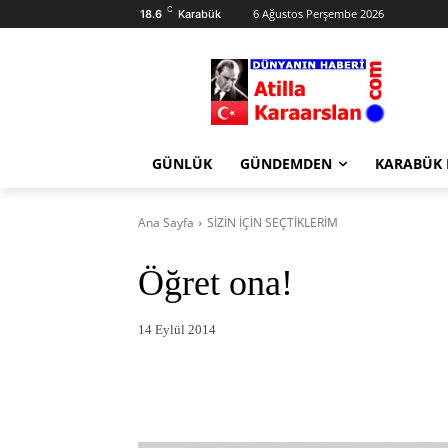
C
6 Ağustos Perşembe 2026
18.6
Karabük
GÜNLÜK
GÜNDEMDEN
KARABÜK
Ana Sayfa
SİZİN İÇİN SEÇTİKLERİM
Öğret ona!
14 Eylül 2014
Facebook
X
Pintere