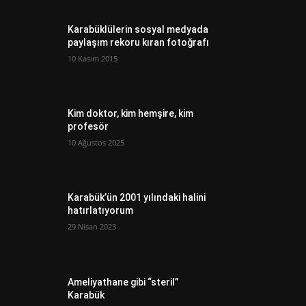
Karabüklülerin sosyal medyada
paylaşım rekoru kıran fotoğrafı
10 Kasım 2015
Kim doktor, kim hemşire, kim
profesör
10 Ağustos 2025
Karabük’ün 2001 yılındaki halini
hatırlatıyorum
29 Nisan 2023
Ameliyathane gibi “steril”
Karabük