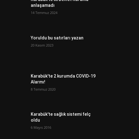
anlaşamadı
14 Temmuz 2024
Yoruldu bu satırları yazan
20 Kasım 2023
Karabük'te 2 kurumda COVID-19
Alarmı!
8 Temmuz 2020
Karabük'te sağlık sistemi felç
oldu
6 Mayıs 2016