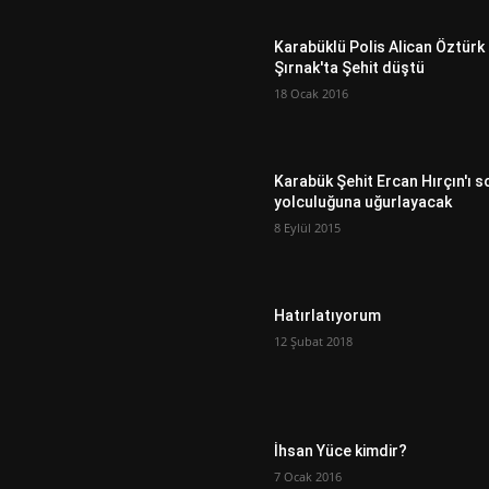
Karabüklü Polis Alican Öztürk
Şırnak'ta Şehit düştü
18 Ocak 2016
Karabük Şehit Ercan Hırçın'ı s
yolculuğuna uğurlayacak
8 Eylül 2015
Hatırlatıyorum
12 Şubat 2018
İhsan Yüce kimdir?
7 Ocak 2016