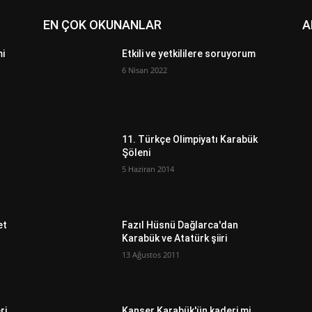
EN ÇOK OKUNANLAR
A
mi
Etkili ve yetkililere soruyorum
6 Nisan 2022
11. Türkçe Olimpiyatı Karabük
Şöleni
5 Haziran 2014
et
Fazıl Hüsnü Dağlarca'dan
Karabük ve Atatürk şiiri
13 Ağustos 2011
ri
Kanser Karabük'ün kaderi mi