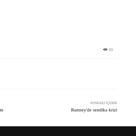
13
X
Pinterest
WhatsApp
SONRAKI İÇERIK
um
Ramsey'de sendika krizi