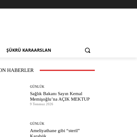
ŞÜKRÜ KARAARSLAN
ON HABERLER
GÜNLÜK
Sağlık Bakanı Sayın Kemal
Memişoğlu’na AÇIK MEKTUP
9 Temmuz 2026
GÜNLÜK
Ameliyathane gibi “steril”
Karabük