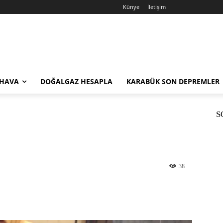
Künye
İletişim
 HAVA
DOĞALGAZ HESAPLA
KARABÜK SON DEPREMLER
S
38
st
WhatsApp