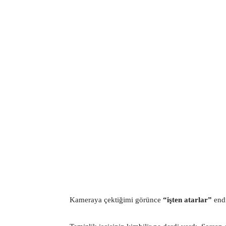
Kameraya çektiğimi görünce
“işten atarlar”
endi