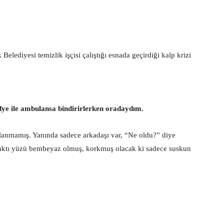
elediyesi temizlik işçisi çalıştığı esnada geçirdiği kalp krizi
edye ile ambulansa bindirirlerken oradaydım.
planmamış. Yanında sadece arkadaşı var, “Ne oldu?” diye
baktı yüzü bembeyaz olmuş, korkmuş olacak ki sadece suskun