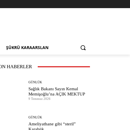
ŞÜKRÜ KARAARSLAN
ON HABERLER
GÜNLÜK
Sağlık Bakanı Sayın Kemal
Memişoğlu’na AÇIK MEKTUP
9 Temmuz 2026
GÜNLÜK
Ameliyathane gibi “steril”
Karabük