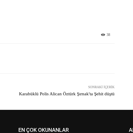
38
X
Pinterest
WhatsApp
SONRAKI İÇERIK
Karabüklü Polis Alican Öztürk Şırnak'ta Şehit düştü
EN ÇOK OKUNANLAR
A