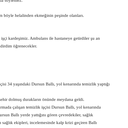
 da söylemez.
im böyle helalinden ekmeğinin peşinde olanları.
şçi kardeşimiz. Ambulans ile hastaneye getirdiler şu an
ldirdim öğrenecekler.
şçisi 34 yaşındaki Dursun Ballı, yol kenarında temizlik yaptığı
işehir dolmuş durakların önünde meydana geldi.
rmada çalışan temizlik işçisi Dursun Ballı, yol kenarında
ursun Ballı yerde yattığını gören çevredekiler, sağlık
n sağlık ekipleri, incelemesinde kalp krizi geçiren Ballı