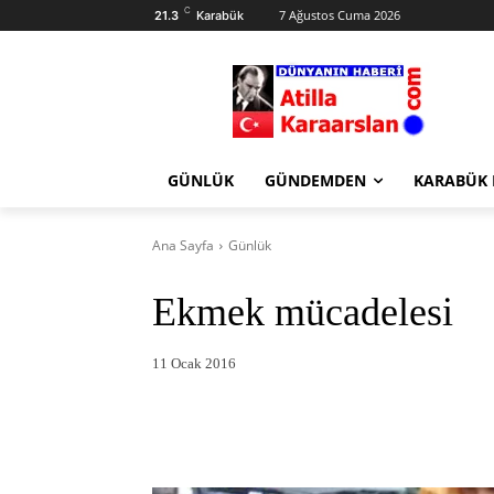
C
7 Ağustos Cuma 2026
21.3
Karabük
GÜNLÜK
GÜNDEMDEN
KARABÜK
Ana Sayfa
Günlük
Ekmek mücadelesi
11 Ocak 2016
Facebook
X
Pintere