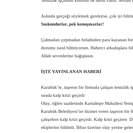
Temizlik işçisinin kimbilir ne derdi vardı. Sorsan
Aslında gerçeği söylemek gerekirse, çok iyi bilir
Suskundurlar, pek konuşmazlar!
Çalmadan çırpmadan helalinden para kazanan bir i
durumu nasıl bilmiyorum. Haberci arkadaşlara bi
Allah sevenlerine bağışlasın.
İŞTE YAYINLANAN HABERİ
Karabük’te, taşeron bir firmada çalışan temizlik i
sırada kalp krizi geçirdi
Olay, öğlen saatlerinde Kartaltepe Mahallesi Yen
Karabük Belediyesi’ne hizmet veren taşeron bir fi
çalışırken kalp krizi geçirdi. Kalp krizi geçiren D
ekiplerine bildirdi. İhbar üzerine olay yerine gele