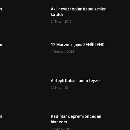
sı
Akil heyet toplantısına kimler
katıldı
24 Nisan 2013
on
12 Marzinc işçisi ZEHİRLENDİ
1 Temmuz 2016
Antepli Rabia hanım teyze
29 Nisan 2014
mi
Kadınlar depremi önceden
hisseder
2 Mayıs 2015