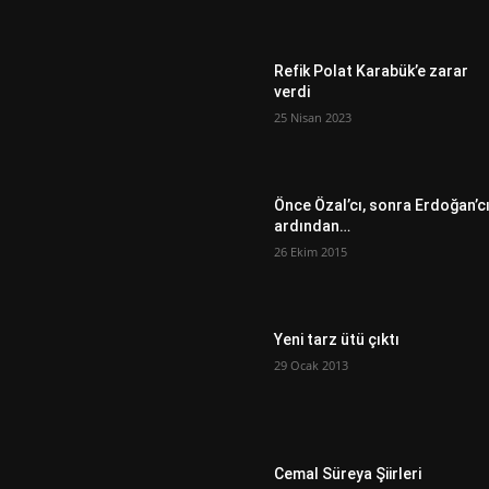
Refik Polat Karabük’e zarar
verdi
25 Nisan 2023
Önce Özal’cı, sonra Erdoğan’c
ardından…
26 Ekim 2015
Yeni tarz ütü çıktı
29 Ocak 2013
Cemal Süreya Şiirleri