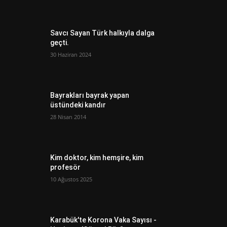
Savcı Sayan Türk halkıyla dalga
geçti.
30 Haziran 2024
Bayrakları bayrak yapan
üstündeki kandır
28 Nisan 2014
Kim doktor, kim hemşire, kim
profesör
10 Ağustos 2025
Karabük'te Korona Vaka Sayısı -