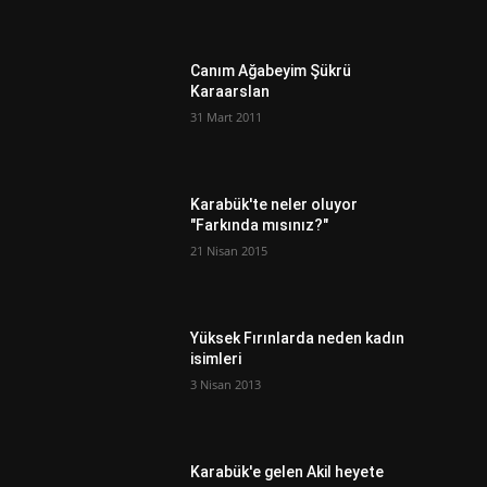
Canım Ağabeyim Şükrü
Karaarslan
31 Mart 2011
ı
Karabük'te neler oluyor
"Farkında mısınız?"
21 Nisan 2015
Yüksek Fırınlarda neden kadın
isimleri
3 Nisan 2013
Karabük'e gelen Akil heyete