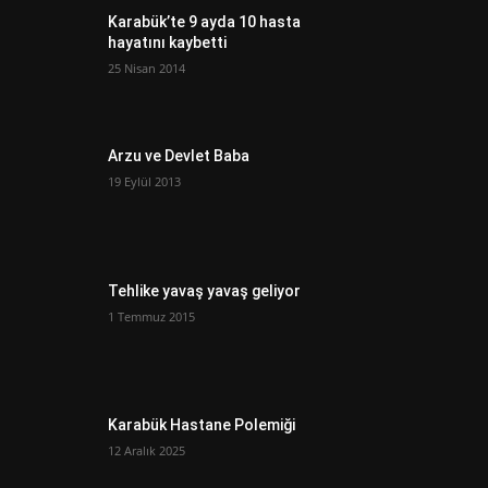
Karabük’te 9 ayda 10 hasta
hayatını kaybetti
25 Nisan 2014
Arzu ve Devlet Baba
19 Eylül 2013
Tehlike yavaş yavaş geliyor
1 Temmuz 2015
Karabük Hastane Polemiği
12 Aralık 2025