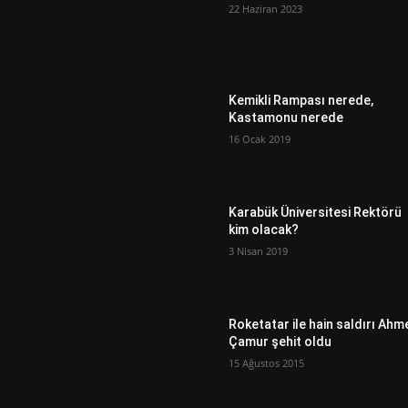
22 Haziran 2023
Kemikli Rampası nerede,
Kastamonu nerede
16 Ocak 2019
Karabük Üniversitesi Rektörü
kim olacak?
3 Nisan 2019
Roketatar ile hain saldırı Ahm
Çamur şehit oldu
15 Ağustos 2015