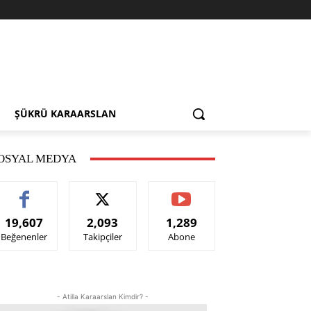
ŞÜKRÜ KARAARSLAN
OSYAL MEDYA
19,607
2,093
1,289
Beğenenler
Takipçiler
Abone
- Atilla Karaarslan Kimdir? -