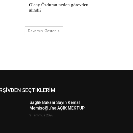
Olcay Özduran neden görevden
alındı?
Devamını Göster
RŞİVDEN SEÇTİKLERİM
Sağlık Bakanı Sayın Kemal
Memişoğlu’na AÇIK MEKTUP
9 Temmuz 2026