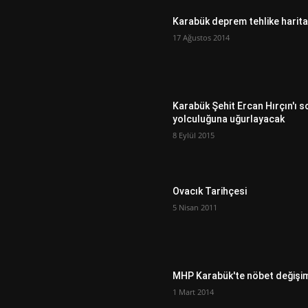
Karabük deprem tehlike harita
17 Ağustos 2014
Karabük Şehit Ercan Hırçın'ı s
yolculuğuna uğurlayacak
8 Eylül 2015
Ovacık Tarihçesi
5 Nisan 2011
MHP Karabük'te nöbet değişi
1 Mart 2014