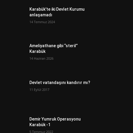
Karabük’te iki Devlet Kurumu
anlaşamadı
14 Temmuz 2024
Ameliyathane gibi “steril”
Karabük
14 Haziran 2026
Devlet vatandaşını kandırır mı?
11 Eylül 2017
Demir Yumruk Operasyonu
Karabük -1
5 Temmuz 2022