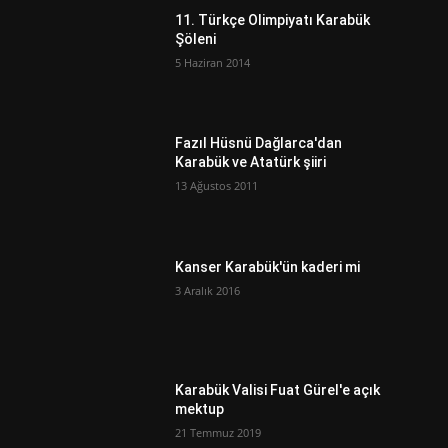
11. Türkçe Olimpiyatı Karabük
Şöleni
5 Haziran 2014
Fazıl Hüsnü Dağlarca'dan
Karabük ve Atatürk şiiri
13 Ağustos 2011
Kanser Karabük'ün kaderi mi
3 Aralık 2016
Karabük Valisi Fuat Gürel'e açık
mektup
21 Temmuz 2019