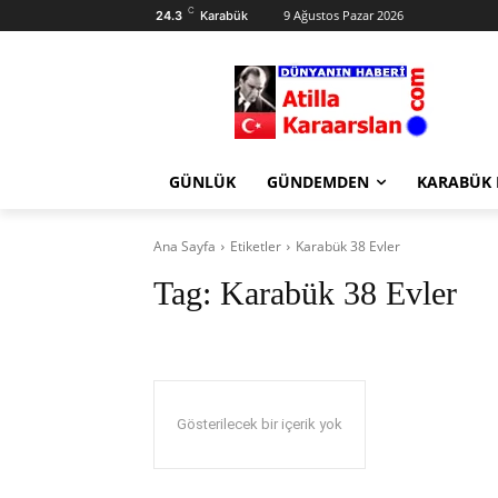
C
9 Ağustos Pazar 2026
24.3
Karabük
GÜNLÜK
GÜNDEMDEN
KARABÜK
Ana Sayfa
Etiketler
Karabük 38 Evler
Tag:
Karabük 38 Evler
Gösterilecek bir içerik yok