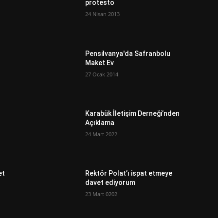
protesto
24 Nisan 2013
Pensilvanya'da Safranbolu
Maket Ev
27 Ocak 2014
Karabük İletişim Derneği’nden
Açıklama
24 Mart 2022
et
Rektör Polat’ı ispat etmeye
davet ediyorum
23 Mart 0202