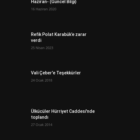
Haziran- (Güncel Bilgi)
16 Haziran 2020
Refik Polat Karabük’e zarar
verdi
25 Nisan 2023
Vali Çeber'e Teşekkürler
24 Ocak 2018
Ülkücüler Hürriyet Caddesi'nde
toplandı
27 Ocak 2014