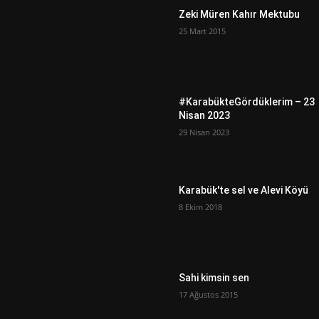
Zeki Müren Kahır Mektubu
25 Mart 2015
#KarabükteGördüklerim – 23
Nisan 2023
29 Nisan 2023
Karabük'te sel ve Alevi Köyü
8 Ekim 2018
Sahi kimsin sen
17 Ağustos 2015