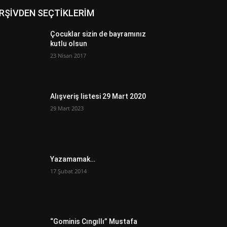
RŞİVDEN SEÇTİKLERİM
Çocuklar sizin de bayramınız
kutlu olsun
23 Nisan 2017
Alışveriş listesi 29 Mart 2020
29 Mart 2023
Yazamamak…
17 Şubat 2014
“Gominis Cıngıllı” Mustafa