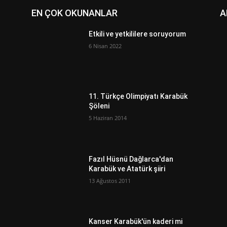
EN ÇOK OKUNANLAR
A
Etkili ve yetkililere soruyorum
6 Nisan 2022
11. Türkçe Olimpiyatı Karabük
Şöleni
5 Haziran 2014
Fazıl Hüsnü Dağlarca'dan
Karabük ve Atatürk şiiri
13 Ağustos 2011
ı
Kanser Karabük'ün kaderi mi