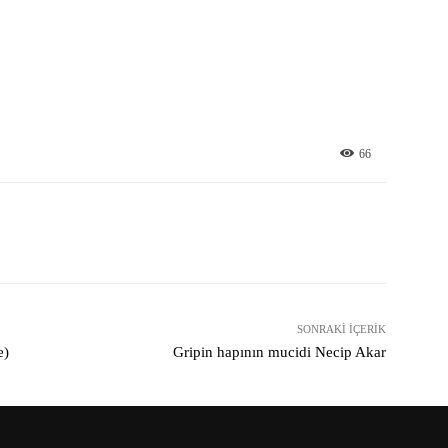
66
X
Pinterest
WhatsApp
SONRAKI İÇERIK
e)
Gripin hapının mucidi Necip Akar