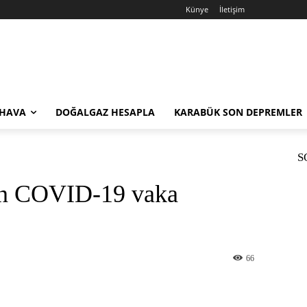
Künye
İletişim
 HAVA
DOĞALGAZ HESAPLA
KARABÜK SON DEPREMLER
S
nin COVID-19 vaka
66
st
WhatsApp