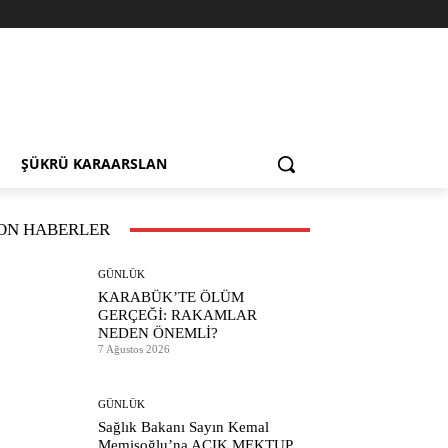
ŞÜKRÜ KARAARSLAN
ON HABERLER
GÜNLÜK
KARABÜK’TE ÖLÜM
GERÇEĞİ: RAKAMLAR
NEDEN ÖNEMLİ?
7 Ağustos 2026
GÜNLÜK
Sağlık Bakanı Sayın Kemal
Memişoğlu’na AÇIK MEKTUP