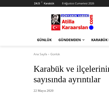
C
8 Ağustos Cumartesi 2026
24.5
Karabük
GÜNLÜK
GÜNDEMDEN
KARABÜK
Ana Sayfa
Günlük
Karabük ve ilçeleri
sayısında ayrıntılar
22 Mayıs 2020
Facebook
X
Pintere