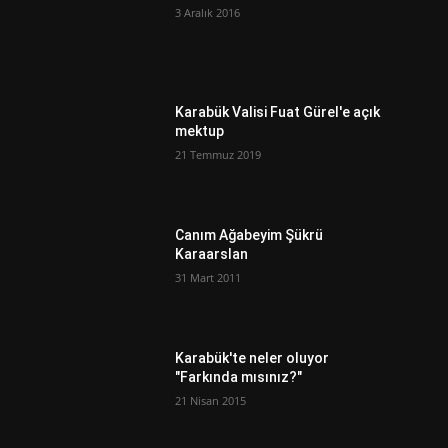
3 Aralık 2016
Karabük Valisi Fuat Gürel'e açık
mektup
21 Temmuz 2019
Canım Ağabeyim Şükrü
Karaarslan
31 Mart 2011
Karabük'te neler oluyor
"Farkında mısınız?"
21 Nisan 2015