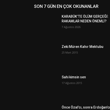
SON 7 GÜN EN ÇOK OKUNANLAR
KARABÜK’TE ÖLÜM GERÇEĞİ:
RAKAMLAR NEDEN ÖNEMLİ?
7 Ağustos 2026
Zeki Müren Kahır Mektubu
25 Mart 2015
Sahi kimsin sen
17 Ağustos 2015
Önce Özal’cı, sonra Erdoğan’c