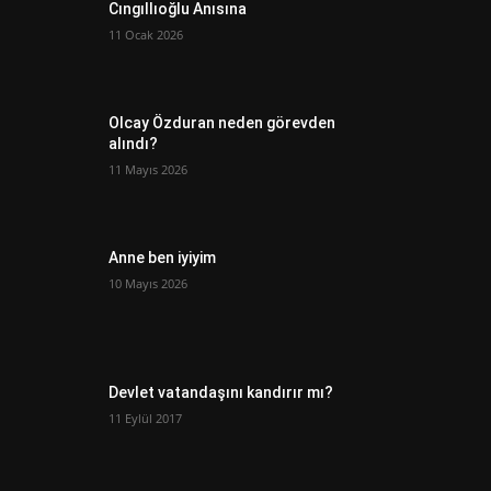
Cıngıllıoğlu Anısına
11 Ocak 2026
Olcay Özduran neden görevden
alındı?
11 Mayıs 2026
Anne ben iyiyim
10 Mayıs 2026
Devlet vatandaşını kandırır mı?
11 Eylül 2017