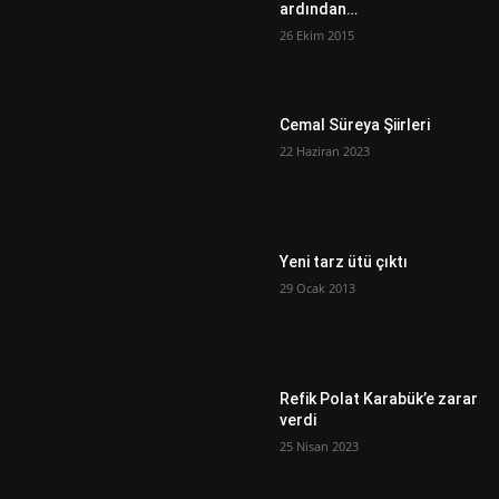
ardından…
26 Ekim 2015
Cemal Süreya Şiirleri
22 Haziran 2023
Yeni tarz ütü çıktı
29 Ocak 2013
Refik Polat Karabük’e zarar
verdi
25 Nisan 2023