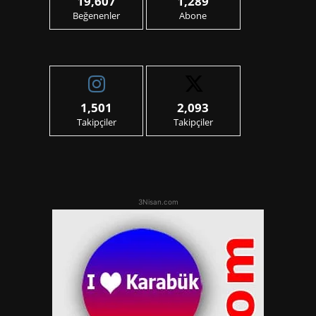
19,607
1,289
Beğenenler
Abone
1,501
2,093
Takipçiler
Takipçiler
3Nisan.com