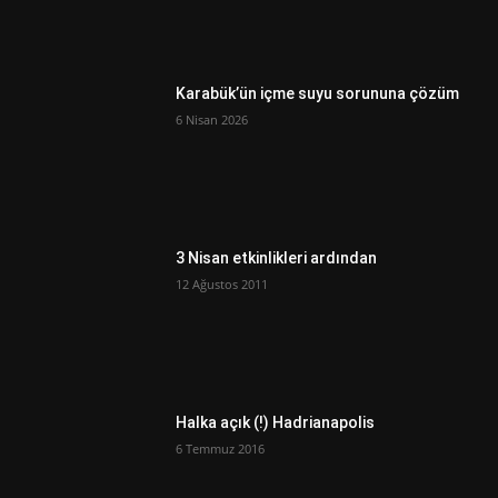
Karabük’ün içme suyu sorununa çözüm
6 Nisan 2026
3 Nisan etkinlikleri ardından
12 Ağustos 2011
Halka açık (!) Hadrianapolis
6 Temmuz 2016