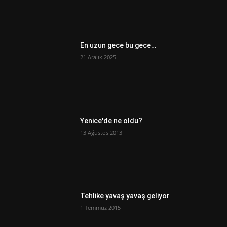
En uzun gece bu gece…
21 Aralık 2025
Yenice'de ne oldu?
13 Ağustos 2013
Tehlike yavaş yavaş geliyor
1 Temmuz 2015