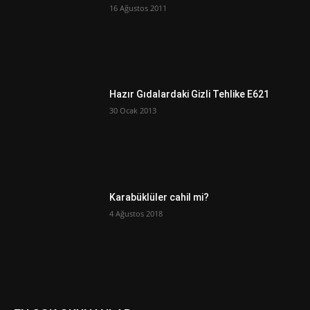
16 Ağustos 2011
Hazır Gıdalardaki Gizli Tehlike E621
30 Ocak 2013
Karabüklüler cahil mi?
4 Ağustos 2018