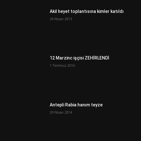
Akil heyet toplantısına kimler katıldı
24 Nisan 2013
12 Marzinc işçisi ZEHİRLENDİ
1 Temmuz 2016
Antepli Rabia hanım teyze
29 Nisan 2014