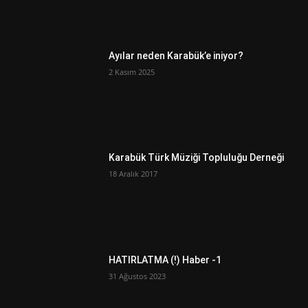
Ayılar neden Karabük’e iniyor?
2 Kasım 2025
Karabük Türk Müziği Topluluğu Derneği
18 Aralık 2017
HATIRLATMA (!) Haber -1
31 Ağustos 2023