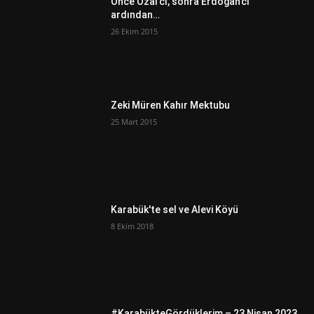
Önce Özal’cı, sonra Erdoğan’cı
ardından…
26 Ekim 2015
Zeki Müren Kahır Mektubu
25 Mart 2015
Karabük'te sel ve Alevi Köyü
8 Ekim 2018
#KarabükteGördüklerim – 23 Nisan 2023