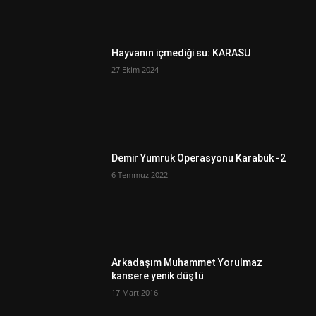
Hayvanın içmediği su: KARASU
27 Ekim 2024
Demir Yumruk Operasyonu Karabük -2
6 Temmuz 2022
Arkadaşım Muhammet Yorulmaz
kansere yenik düştü
17 Mart 2016