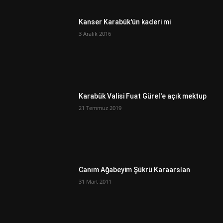
Kanser Karabük'ün kaderi mi
3 Aralık 2016
Karabük Valisi Fuat Gürel'e açık mektup
21 Temmuz 2019
Canım Ağabeyim Şükrü Karaarslan
31 Mart 2011