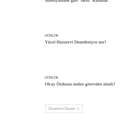
Ameliyathane gibi “steril” Karabük
GÜNLÜK
Yücel Huzurevi Denetleniyor mu?
GÜNLÜK
Olcay Özduran neden görevden alındı?
Devamını Göster