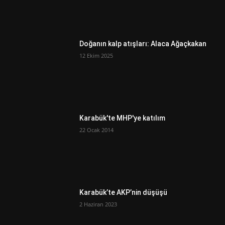
Doğanın kalp atışları: Alaca Ağaçkakan
12 Ekim 2025
Karabük'te MHP'ye katılım
22 Ocak 2014
Karabük’te AKP’nin düşüşü
2 Haziran 2023