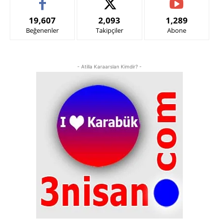
19,607
2,093
1,289
Beğenenler
Takipçiler
Abone
- Atilla Karaarslan Kimdir? -