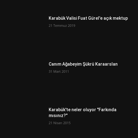
Karabük Valisi Fuat Gürel'e açık mektup
21 Temmuz 2019
Canım Ağabeyim Şükrü Karaarslan
31 Mart 2011
Karabük'te neler oluyor "Farkında
mısınız?"
21 Nisan 2015