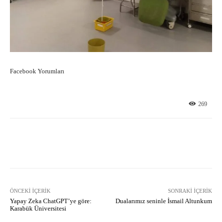
Facebook Yorumları
269
Facebook
X
Pinterest
What
ÖNCEKI İÇERIK
SONRAKI İÇERIK
Yapay Zeka ChatGPT’ye göre:
Dualarımız seninle İsmail Altunkum
Karabük Üniversitesi