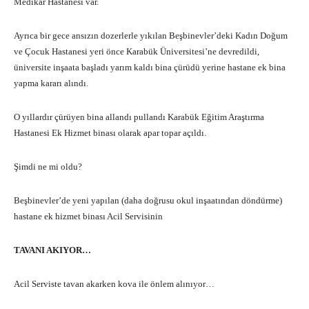
Medikar Hastanesi var.
Ayrıca bir gece ansızın dozerlerle yıkılan Beşbinevler’deki Kadın Doğum
ve Çocuk Hastanesi yeri önce Karabük Üniversitesi’ne devredildi,
üniversite inşaata başladı yarım kaldı bina çürüdü yerine hastane ek bina
yapma kararı alındı.
O yıllardır çürüyen bina allandı pullandı Karabük Eğitim Araştırma
Hastanesi Ek Hizmet binası olarak apar topar açıldı.
Şimdi ne mi oldu?
Beşbinevler’de yeni yapılan (daha doğrusu okul inşaatından döndürme)
hastane ek hizmet binası Acil Servisinin
TAVANI AKIYOR…
Acil Serviste tavan akarken kova ile önlem alınıyor…