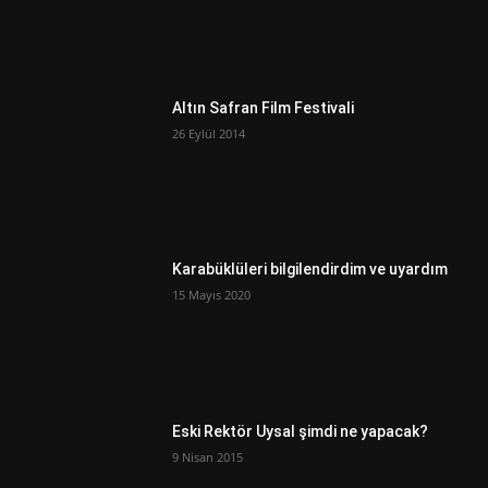
Altın Safran Film Festivali
26 Eylül 2014
Karabüklüleri bilgilendirdim ve uyardım
15 Mayıs 2020
Eski Rektör Uysal şimdi ne yapacak?
9 Nisan 2015