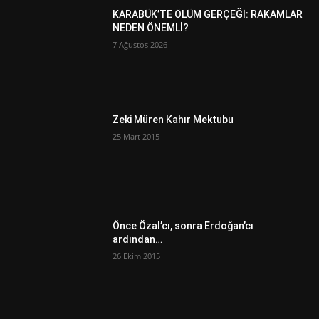
KARABÜK’TE ÖLÜM GERÇEĞİ: RAKAMLAR
NEDEN ÖNEMLİ?
7 Ağustos 2026
Zeki Müren Kahır Mektubu
25 Mart 2015
Önce Özal’cı, sonra Erdoğan’cı
ardından…
26 Ekim 2015