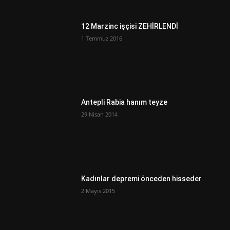
12 Marzinc işçisi ZEHİRLENDİ
1 Temmuz 2016
Antepli Rabia hanım teyze
29 Nisan 2014
Kadınlar depremi önceden hisseder
2 Mayıs 2015