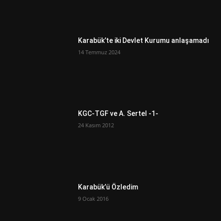
Karabük’te iki Devlet Kurumu anlaşamadı
14 Temmuz 2024
KGC-TGF ve A. Sertel -1-
24 Kasım 2012
Karabük’ü Özledim
9 Ocak 2016