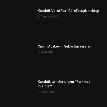
Karabük Valisi Fuat Gürel'e açık mektup
21 Temmuz 2019
Canım Ağabeyim Şükrü Karaarslan
31 Mart 2011
Karabük'te neler oluyor "Farkında
mısınız?"
21 Nisan 2015