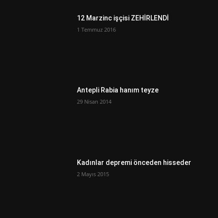
12 Marzinc işçisi ZEHİRLENDİ
1 Temmuz 2016
Antepli Rabia hanım teyze
29 Nisan 2014
Kadınlar depremi önceden hisseder
2 Mayıs 2015