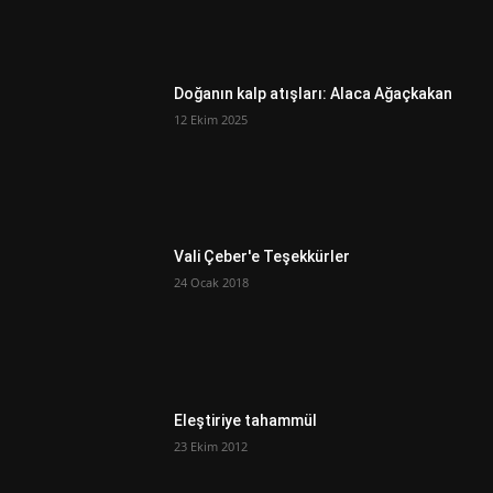
Doğanın kalp atışları: Alaca Ağaçkakan
12 Ekim 2025
Vali Çeber'e Teşekkürler
24 Ocak 2018
Eleştiriye tahammül
23 Ekim 2012