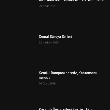
#KarabükteGördüklerim – 23 Nisan 2023
29 Nisan 2023
Cemal Süreya Şiirleri
22 Haziran 2023
Kemikli Rampası nerede, Kastamonu
nerede
16 Ocak 2019
Karabük Üniversitesi Rektörü kim