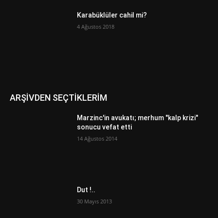
Karabüklüler cahil mi?
4 Ağustos 2018
ARŞİVDEN SEÇTİKLERİM
Marzinc'in avukatı; merhum "kalp krizi"
sonucu vefat etti
14 Ağustos 2014
Dut !..
30 Mayıs 2013