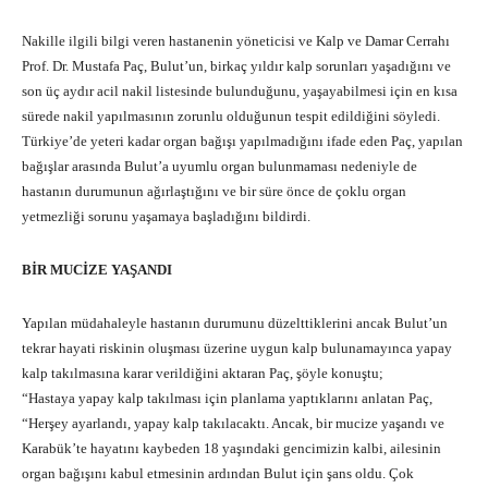
Nakille ilgili bilgi veren hastanenin yöneticisi ve Kalp ve Damar Cerrahı
Prof. Dr. Mustafa Paç, Bulut’un, birkaç yıldır kalp sorunları yaşadığını ve
son üç aydır acil nakil listesinde bulunduğunu, yaşayabilmesi için en kısa
sürede nakil yapılmasının zorunlu olduğunun tespit edildiğini söyledi.
Türkiye’de yeteri kadar organ bağışı yapılmadığını ifade eden Paç, yapılan
bağışlar arasında Bulut’a uyumlu organ bulunmaması nedeniyle de
hastanın durumunun ağırlaştığını ve bir süre önce de çoklu organ
yetmezliği sorunu yaşamaya başladığını bildirdi.
BİR MUCİZE YAŞANDI
Yapılan müdahaleyle hastanın durumunu düzelttiklerini ancak Bulut’un
tekrar hayati riskinin oluşması üzerine uygun kalp bulunamayınca yapay
kalp takılmasına karar verildiğini aktaran Paç, şöyle konuştu;
“Hastaya yapay kalp takılması için planlama yaptıklarını anlatan Paç,
“Herşey ayarlandı, yapay kalp takılacaktı. Ancak, bir mucize yaşandı ve
Karabük’te hayatını kaybeden 18 yaşındaki gencimizin kalbi, ailesinin
organ bağışını kabul etmesinin ardından Bulut için şans oldu. Çok