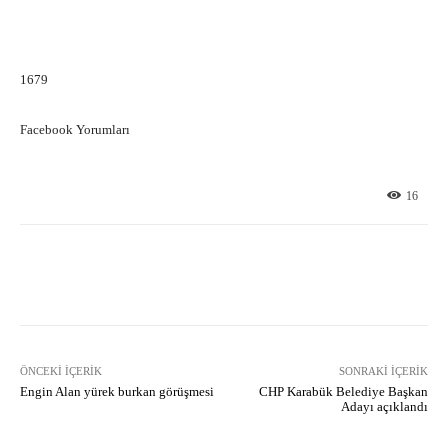
1679
Facebook Yorumları
16
Facebook
X
Pinterest
What
ÖNCEKI İÇERIK
SONRAKI İÇERIK
Engin Alan yürek burkan görüşmesi
CHP Karabük Belediye Başkan
Adayı açıklandı