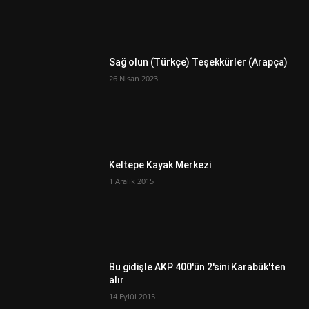
Sağ olun (Türkçe) Teşekkürler (Arapça)
26 Nisan 2023
Keltepe Kayak Merkezi
1 Aralık 2015
Bu gidişle AKP 400'ün 2'sini Karabük'ten
alır
14 Eylül 2015