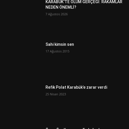
KARABÜK’TE ÖLÜM GERÇEĞİ: RAKAMLAR
NEDEN ÖNEMLİ?
7 Ağustos 2026
Sahi kimsin sen
17 Ağustos 2015
Refik Polat Karabük’e zarar verdi
25 Nisan 2023