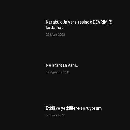
Karabük Üniversitesinde DEVRİM (!)
kutlaması
22 Mart 2022
Ne ararsan var !..
12 Ağustos 2011
Etkili ve yetkililere soruyorum
6 Nisan 2022