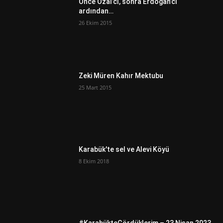
Önce Özal’cı, sonra Erdoğan’cı
ardından…
26 Ekim 2015
Zeki Müren Kahır Mektubu
25 Mart 2015
Karabük'te sel ve Alevi Köyü
8 Ekim 2018