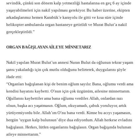
sevindik, çünkü son dönem kalp yetmezliği hastalarına en geç 6 ay içinde
yaşayabilmeleri için nakil yapılması gerekiyor. Bu haber üzerine, ekipten
arkadaşlarımız hemen Karabük’e karayolu ile gitti ve kısa süre içinde
helikopter ambulansla organ hastaneye getirildi ve Murat Bulut’a nakil
gerçekleştirildi.”
ORGAN BAĞIŞLAYAN AİLEYE MİNNETARIZ
Nakil yapılan Murat Bulut’un annesi Nuran Bulut da oğlunun tekrar yaşam
şansı yakaladığı için çok mutlu olduğunu belirterek, duygularını şöyle
ifade etti:
“Organları bağışlanan kişi de benim oğlum sayılır. Bana, oğlumu verdi ama
kendisi hayatını kaybetti. O’nun için çok üzgünüm, ailesine minnettarım.
Oğullarını kaybettiler ama bana oğlumu verdiler. Allah, onlardan razı
olsun, başka acı yaşatmasın. Oğlum, okuyamadı, çabuk yoruluyor, artık
yürüyemiyordu bile. Allah’ım O’nu bana verdi. Kimse bu acıyı yaşamasın,
hergün ‘uygun kalp bulunsun’ diye dua ediyordum. Allah herkese evladını
bağışlasın. Herkes, lütfen organlarını bağışlasın. Organ bağışında bulunan
aileye minnettarım.”