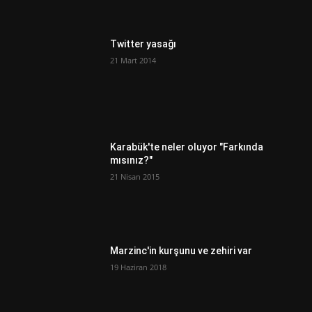
Twitter yasağı
21 Mart 2014
Karabük'te neler oluyor "Farkında
mısınız?"
21 Nisan 2015
Marzinc'in kurşunu ve zehiri var
19 Haziran 2018