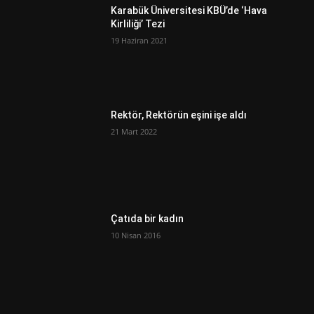
Karabük Üniversitesi KBÜ’de ‘Hava
Kirliliği’ Tezi
19 Haziran 2021
Rektör, Rektörün eşini işe aldı
21 Mart 2022
Çatıda bir kadın
10 Nisan 2016