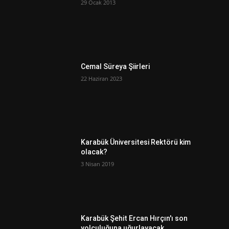
29 Ocak 2013
Cemal Süreya Şiirleri
22 Haziran 2023
Karabük Üniversitesi Rektörü kim
olacak?
3 Nisan 2019
Karabük Şehit Ercan Hırçın'ı son
yolculuğuna uğurlayacak