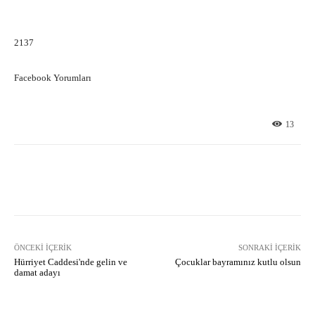
2137
Facebook Yorumları
13
Facebook
X
Pinterest
What
ÖNCEKI İÇERIK
SONRAKI İÇERIK
Hürriyet Caddesi'nde gelin ve
Çocuklar bayramınız kutlu olsun
damat adayı