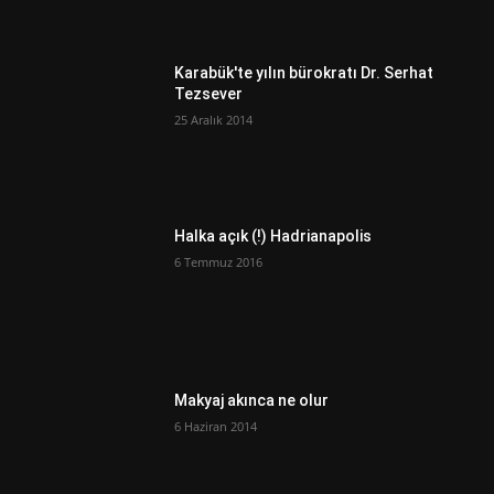
Karabük'te yılın bürokratı Dr. Serhat
Tezsever
25 Aralık 2014
Halka açık (!) Hadrianapolis
6 Temmuz 2016
Makyaj akınca ne olur
6 Haziran 2014