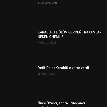
17 Ağustos 2015
KARABÜK’TE ÖLÜM GERÇEĞİ: RAKAMLAR
NEDEN ÖNEMLİ?
7 Ağustos 2026
Refik Polat Karabük’e zarar verdi
25 Nisan 2023
Önce Özal’cı, sonra Erdoğan’cı