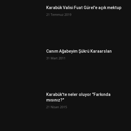
Karabük Valisi Fuat Gürel'e açık mektup
21 Temmuz 2019
Canım Ağabeyim Şükrü Karaarslan
31 Mart 2011
Karabük'te neler oluyor "Farkında
mısınız?"
21 Nisan 2015