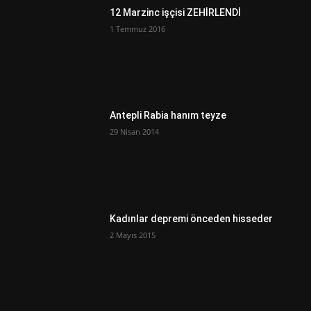
12 Marzinc işçisi ZEHİRLENDİ
1 Temmuz 2016
Antepli Rabia hanım teyze
29 Nisan 2014
Kadınlar depremi önceden hisseder
2 Mayıs 2015