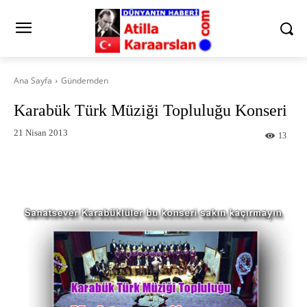
Ana Sayfa
Gündemden
Karabük Türk Müziği Topluluğu Konseri
21 Nisan 2013
13
Facebook
X
Pinterest
What