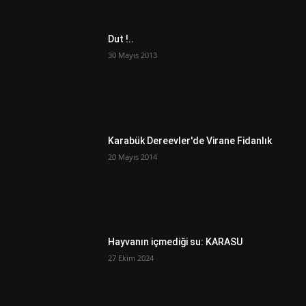
Dut !..
30 Mayıs 2013
Karabük Dereevler'de Virane Fidanlık
20 Mayıs 2014
Hayvanın içmediği su: KARASU
27 Ekim 2024