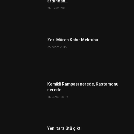
ardından…
26 Ekim 2015
Zeki Müren Kahır Mektubu
25 Mart 2015
Kemikli Rampası nerede, Kastamonu
nerede
16 Ocak 2019
Yeni tarz ütü çıktı