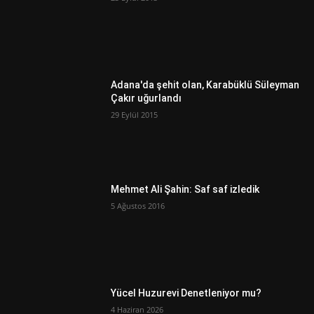
Adana'da şehit olan, Karabüklü Süleyman
Çakır uğurlandı
29 Eylül 2015
Mehmet Ali Şahin: Saf saf izledik
5 Ağustos 2016
Yücel Huzurevi Denetleniyor mu?
4 Haziran 2026