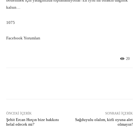
beslenmek için yatağınızda toplanamıyorlar! En iyisi mi bırakın dağınık
kalsın…
1075
Facebook Yorumları
20
Facebook
X
Pinterest
What
ÖNCEKI İÇERIK
SONRAKI İÇERIK
Şehit Ercan Hırçın bize hakkını
Sağduyulu olalım, kirli oyuna alet
helal edecek mi?
olmayın!