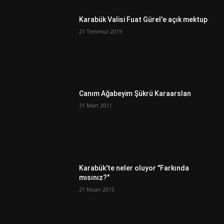
Karabük Valisi Fuat Gürel'e açık mektup
21 Temmuz 2019
Canım Ağabeyim Şükrü Karaarslan
31 Mart 2011
Karabük'te neler oluyor "Farkında
mısınız?"
21 Nisan 2015