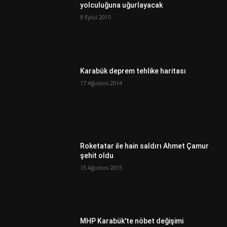
yolculuğuna uğurlayacak
8 Eylül 2015
Karabük deprem tehlike haritası
17 Ağustos 2014
Roketatar ile hain saldırı Ahmet Çamur
şehit oldu
15 Ağustos 2015
MHP Karabük'te nöbet değişimi