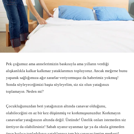
Pek çoğumuz ama annelerimizin baskısıyla ama yılların verdiği
alışkanlıkla kalkar kalkmaz yataklarımızı topluyoruz. Ancak meğerse bunu
yaparak sağlığımıza ağır zararlar veriyormuşuz da haberimiz yokmuş!
Sonda söyleyeceğimizi başta söyleyelim, siz siz olun yatağınızı
toplamayın. Neden mi?
Çocukluğunuzdan beri yatağınızın altında canavar olduğunu,
olabileceğini en az bir kez düşünmüş ve korkmuşsunuzdur. Korkmayın
canavarlar yatağınızın altında değil. Üstünde! Üstelik onları istemeden siz
üretiyor da olabilirsiniz! Sabah uyanır uyanmaz işe ya da okula gitmeden
önce hızlıca topladığınız yataklarınız tam bir canavar üretim merkezi!