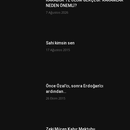
NEDEN ÖNEMLİ?
7 Ağustos 2026
Sahi kimsin sen
17 Ağustos 2015
Önce Özal’cı, sonra Erdoğan’cı
ardından…
26 Ekim 2015
Zeki Müren Kahır Mektubu