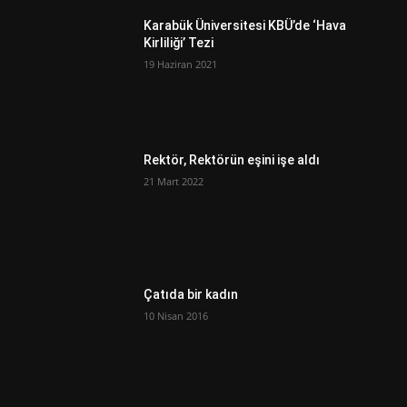
Karabük Üniversitesi KBÜ’de ‘Hava
Kirliliği’ Tezi
19 Haziran 2021
Rektör, Rektörün eşini işe aldı
21 Mart 2022
Çatıda bir kadın
10 Nisan 2016