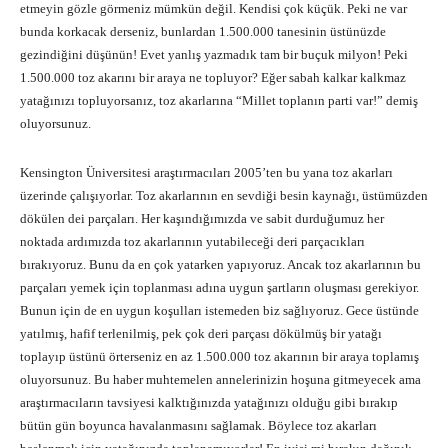
etmeyin gözle görmeniz mümkün değil. Kendisi çok küçük. Peki ne var
bunda korkacak derseniz, bunlardan 1.500.000 tanesinin üstünüzde
gezindiğini düşünün! Evet yanlış yazmadık tam bir buçuk milyon! Peki
1.500.000 toz akarını bir araya ne topluyor? Eğer sabah kalkar kalkmaz
yatağınızı topluyorsanız, toz akarlarına “Millet toplanın parti var!” demiş
oluyorsunuz.
Kensington Üniversitesi araştırmacıları 2005’ten bu yana toz akarları
üzerinde çalışıyorlar. Toz akarlarının en sevdiği besin kaynağı, üstümüzden
dökülen dei parçaları. Her kaşındığımızda ve sabit durduğumuz her
noktada ardımızda toz akarlarının yutabileceği deri parçacıkları
bırakıyoruz. Bunu da en çok yatarken yapıyoruz. Ancak toz akarlarının bu
parçaları yemek için toplanması adına uygun şartların oluşması gerekiyor.
Bunun için de en uygun koşulları istemeden biz sağlıyoruz. Gece üstünde
yatılmış, hafif terlenilmiş, pek çok deri parçası dökülmüş bir yatağı
toplayıp üstünü örterseniz en az 1.500.000 toz akarının bir araya toplamış
oluyorsunuz. Bu haber muhtemelen annelerinizin hoşuna gitmeyecek ama
araştırmacıların tavsiyesi kalktığınızda yatağınızı olduğu gibi bırakıp
bütün gün boyunca havalanmasını sağlamak. Böylece toz akarları