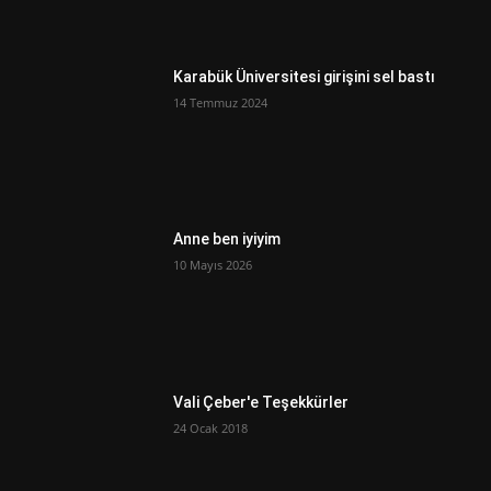
Karabük Üniversitesi girişini sel bastı
14 Temmuz 2024
Anne ben iyiyim
10 Mayıs 2026
Vali Çeber'e Teşekkürler
24 Ocak 2018