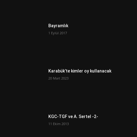
Bayramlık
1 Eylül 2017
Karabük’te kimler oy kullanacak
20 Mart 2023
KGC-TGF ve A. Sertel -2-
11 Ekim 2013