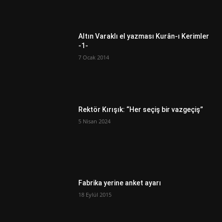
Altın Varaklı el yazması Kurân-ı Kerimler
-1-
7 Ocak 2014
Rektör Kırışık: “Her seçiş bir vazgeçiş”
5 Nisan 2024
Fabrika yerine anket ayarı
18 Eylül 2015