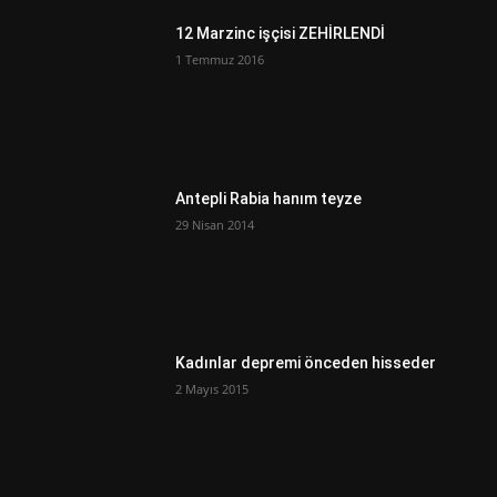
12 Marzinc işçisi ZEHİRLENDİ
1 Temmuz 2016
Antepli Rabia hanım teyze
29 Nisan 2014
Kadınlar depremi önceden hisseder
2 Mayıs 2015