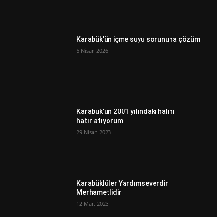
Karabük’ün içme suyu sorununa çözüm
6 Nisan 2026
Karabük’ün 2001 yılındaki halini
hatırlatıyorum
29 Nisan 2023
Karabüklüler Yardımseverdir
Merhametlidir
12 Mart 2023