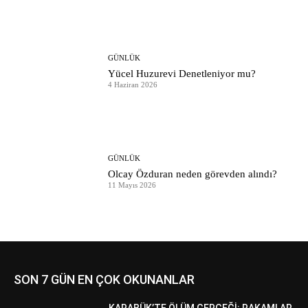
GÜNLÜK
Yücel Huzurevi Denetleniyor mu?
4 Haziran 2026
GÜNLÜK
Olcay Özduran neden görevden alındı?
11 Mayıs 2026
SON 7 GÜN EN ÇOK OKUNANLAR
KARABÜK’TE ÖLÜM GERÇEĞİ: RAKAMLAR