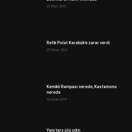
25 Mart 2015
Refik Polat Karabük’e zarar verdi
25 Nisan 2023
Kemikli Rampası nerede, Kastamonu
nerede
16 Ocak 2019
Yeni tarz ütü çıktı