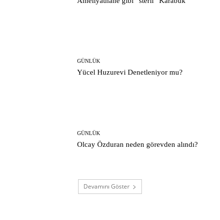
Ameliyathane gibi “steril” Karabük
GÜNLÜK
Yücel Huzurevi Denetleniyor mu?
GÜNLÜK
Olcay Özduran neden görevden alındı?
Devamını Göster