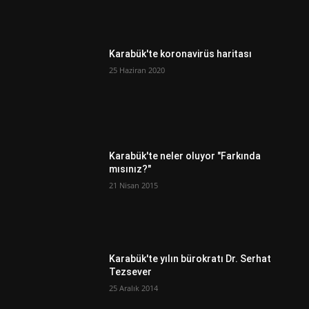
Karabük'te koronavirüs haritası
25 Haziran 2020
Karabük'te neler oluyor "Farkında
mısınız?"
21 Nisan 2015
Karabük'te yılın bürokratı Dr. Serhat
Tezsever
25 Aralık 2014