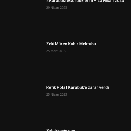
#KarabükteGördüklerim – 23 Nisan 2023
29 Nisan 2023
Zeki Müren Kahır Mektubu
25 Mart 2015
Refik Polat Karabük’e zarar verdi
25 Nisan 2023
Sahi kimsin sen