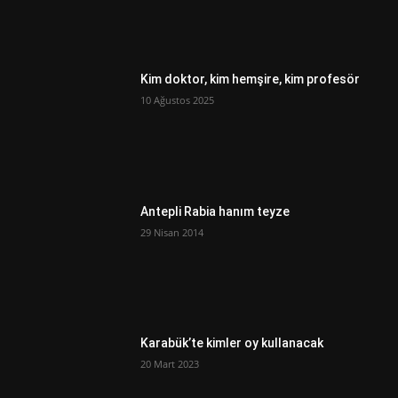
Kim doktor, kim hemşire, kim profesör
10 Ağustos 2025
Antepli Rabia hanım teyze
29 Nisan 2014
Karabük’te kimler oy kullanacak
20 Mart 2023