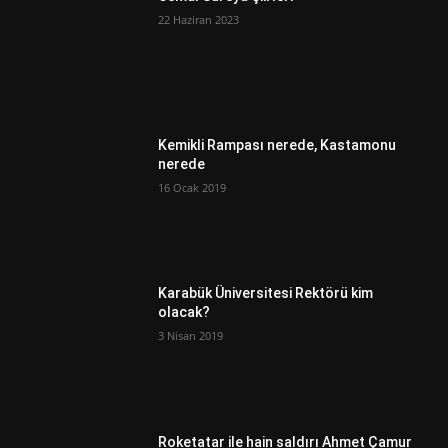
22 Haziran 2023
Kemikli Rampası nerede, Kastamonu
nerede
16 Ocak 2019
Karabük Üniversitesi Rektörü kim
olacak?
3 Nisan 2019
Roketatar ile hain saldırı Ahmet Çamur