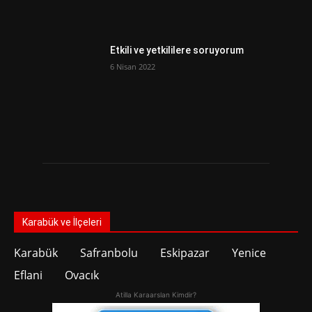
Etkili ve yetkililere soruyorum
6 Nisan 2022
Karabük ve İlçeleri
Karabük
Safranbolu
Eskipazar
Yenice
Eflani
Ovacık
Atilla Karaarslan Kimdir?