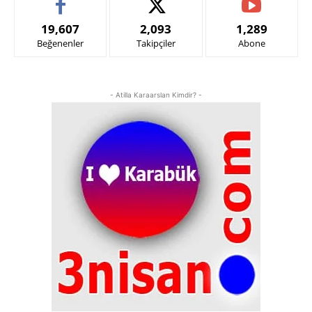
19,607
2,093
1,289
Beğenenler
Takipçiler
Abone
- Atilla Karaarslan Kimdir? -