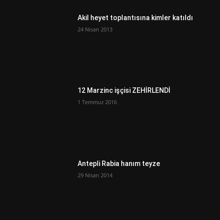
Akil heyet toplantısına kimler katıldı
24 Nisan 2013
12 Marzinc işçisi ZEHİRLENDİ
1 Temmuz 2016
Antepli Rabia hanım teyze
29 Nisan 2014