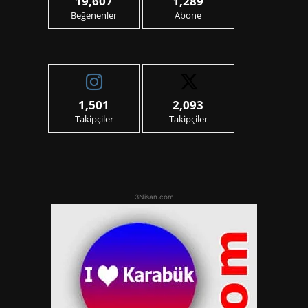
19,607
1,289
Beğenenler
Abone
1,501
2,093
Takipçiler
Takipçiler
3Nisan.com