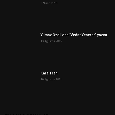
3 Nisan 2013
Yılmaz Özdil'den "Vedat Yenerer" yazısı
13 Ağustos 2015
Kara Tren
16 Ağustos 2011