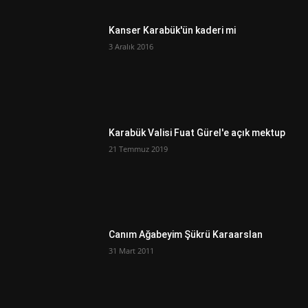
Kanser Karabük'ün kaderi mi
3 Aralık 2016
Karabük Valisi Fuat Gürel'e açık mektup
21 Temmuz 2019
Canım Ağabeyim Şükrü Karaarslan
31 Mart 2011