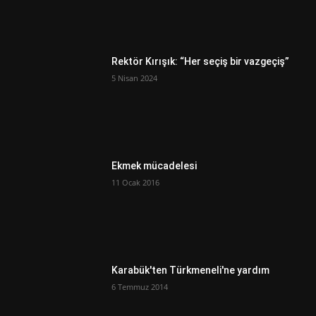
Rektör Kırışık: “Her seçiş bir vazgeçiş”
5 Nisan 2024
Ekmek mücadelesi
11 Ocak 2016
Karabük'ten Türkmeneli'ne yardım
6 Temmuz 2014