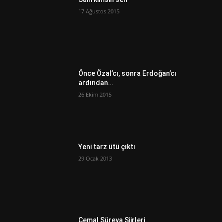
17 Ağustos 2015
Önce Özal’cı, sonra Erdoğan’cı
ardından…
26 Ekim 2015
Yeni tarz ütü çıktı
29 Ocak 2013
Cemal Süreya Şiirleri