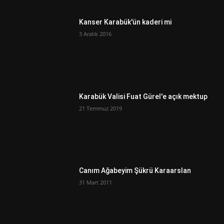
Kanser Karabük'ün kaderi mi
3 Aralık 2016
Karabük Valisi Fuat Gürel'e açık mektup
21 Temmuz 2019
Canım Ağabeyim Şükrü Karaarslan
31 Mart 2011