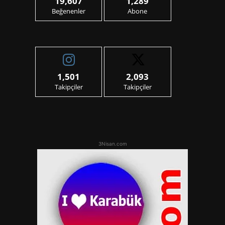
19,607
1,289
Beğenenler
Abone
1,501
2,093
Takipçiler
Takipçiler
3Nisan.com