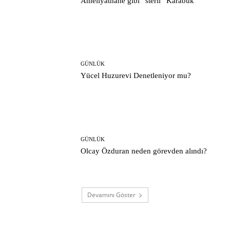
Ameliyathane gibi “steril” Karabük
GÜNLÜK
Yücel Huzurevi Denetleniyor mu?
GÜNLÜK
Olcay Özduran neden görevden alındı?
Devamını Göster