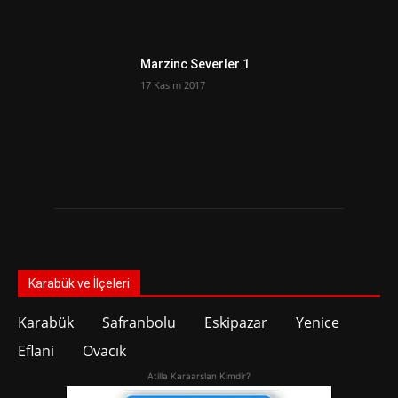
Marzinc Severler 1
17 Kasım 2017
Karabük ve İlçeleri
Karabük
Safranbolu
Eskipazar
Yenice
Eflani
Ovacık
Atilla Karaarslan Kimdir?