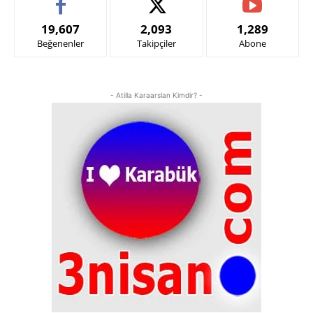
19,607
2,093
1,289
Beğenenler
Takipçiler
Abone
- Atilla Karaarslan Kimdir? -