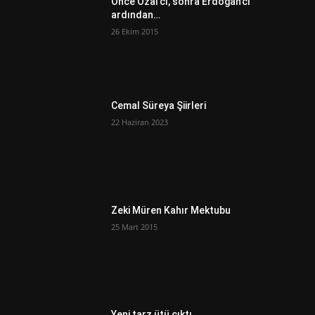
Önce Özal’cı, sonra Erdoğan’cı
ardından…
26 Ekim 2015
Cemal Süreya Şiirleri
22 Haziran 2023
Zeki Müren Kahır Mektubu
25 Mart 2015
Yeni tarz ütü çıktı