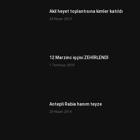
Akil heyet toplantısına kimler katıldı
24 Nisan 2013
12 Marzinc işçisi ZEHİRLENDİ
1 Temmuz 2016
Antepli Rabia hanım teyze
29 Nisan 2014