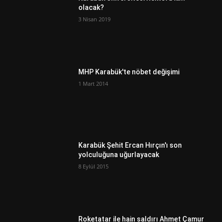
olacak?
3 Nisan 2019
MHP Karabük'te nöbet değişimi
1 Mart 2014
Karabük Şehit Ercan Hırçın'ı son
yolculuğuna uğurlayacak
8 Eylül 2015
Roketatar ile hain saldırı Ahmet Çamur