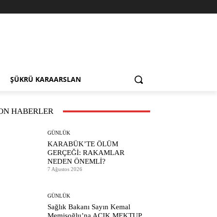
ŞÜKRÜ KARAARSLAN
ON HABERLER
GÜNLÜK
KARABÜK’TE ÖLÜM
GERÇEĞİ: RAKAMLAR
NEDEN ÖNEMLİ?
7 Ağustos 2026
GÜNLÜK
Sağlık Bakanı Sayın Kemal
Memişoğlu’na AÇIK MEKTUP