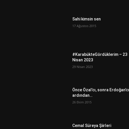
Sahi kimsin sen
17 Ağustos 2015
#KarabükteGördüklerim – 23
Nisan 2023
29 Nisan 2023
Önce Özal’cı, sonra Erdoğan’c
ardından…
26 Ekim 2015
Cemal Süreya Şiirleri