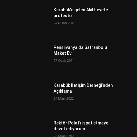
Karabük'e gelen Akil heyete
protesto
24 Nisan 2013
Pensilvanya'da Safranbolu
Maket Ev
27 Ocak 2014
Karabük İletişim Derneği’nden
Açıklama
24 Mart 2022
Rektör Polat’ı ispat etmeye
davet ediyorum
23 Mart 0202