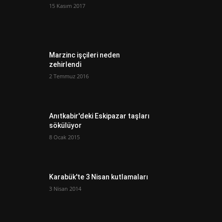
15 Kasım 2017
Marzinc işçileri neden
zehirlendi
2 Temmuz 2016
Anıtkabir'deki Eskipazar taşları
sökülüyor
8 Ocak 2015
Karabük'te 3 Nisan kutlamaları
3 Nisan 2014