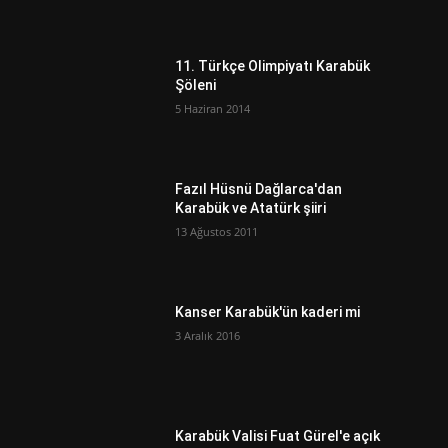
11. Türkçe Olimpiyatı Karabük
Şöleni
5 Haziran 2014
Fazıl Hüsnü Dağlarca'dan
Karabük ve Atatürk şiiri
13 Ağustos 2011
ı
Kanser Karabük'ün kaderi mi
3 Aralık 2016
Karabük Valisi Fuat Gürel'e açık