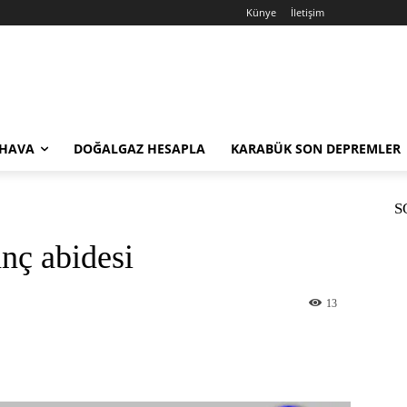
Künye
İletişim
 HAVA
DOĞALGAZ HESAPLA
KARABÜK SON DEPREMLER
S
nç abidesi
13
st
WhatsApp