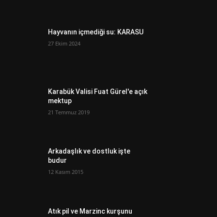
Hayvanın içmediği su: KARASU
27 Ekim 2024
Karabük Valisi Fuat Gürel'e açık
mektup
21 Temmuz 2019
Arkadaşlık ve dostluk işte
budur
12 Kasım 2015
Atık pil ve Marzinc kurşunu