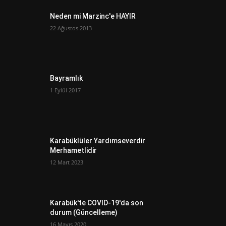
Neden mi Marzinc'e HAYIR
22 Ağustos 2013
Bayramlık
1 Eylül 2017
Karabüklüler Yardımseverdir
Merhametlidir
12 Mart 2023
Karabük'te COVID-19'da son
durum (Güncelleme)
16 Mayıs 2020