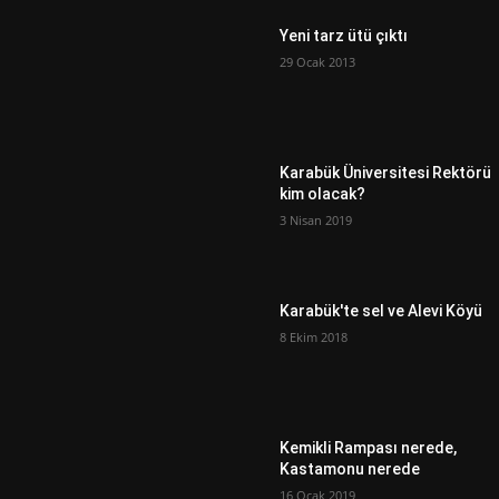
Yeni tarz ütü çıktı
29 Ocak 2013
Karabük Üniversitesi Rektörü
kim olacak?
3 Nisan 2019
Karabük'te sel ve Alevi Köyü
8 Ekim 2018
Kemikli Rampası nerede,
Kastamonu nerede
16 Ocak 2019