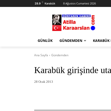
C
8 Ağustos Cumartesi 2026
28.9
Karabük
GÜNLÜK
GÜNDEMDEN
KARABÜK
Ana Sayfa
Gündemden
Karabük girişinde uta
28 Ocak 2013
Facebook
X
Pintere