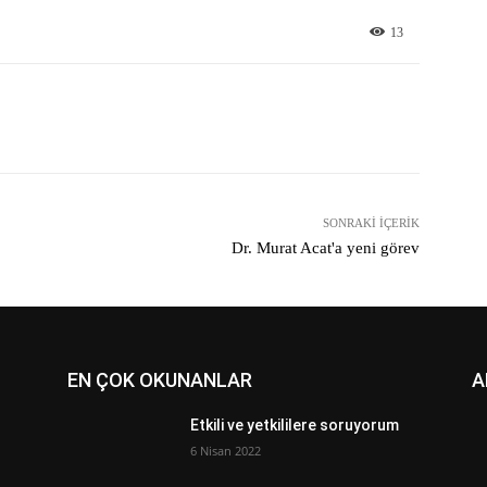
13
X
Pinterest
WhatsApp
SONRAKI İÇERIK
Dr. Murat Acat'a yeni görev
EN ÇOK OKUNANLAR
A
Etkili ve yetkililere soruyorum
6 Nisan 2022