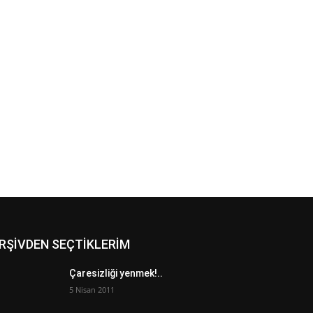
RŞİVDEN SEÇTİKLERİM
Çaresizliği yenmek!..
5 Nisan 2011