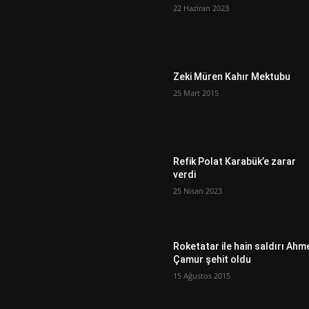
22 Haziran 2023
Zeki Müren Kahır Mektubu
25 Mart 2015
Refik Polat Karabük’e zarar
verdi
25 Nisan 2023
Roketatar ile hain saldırı Ahm
Çamur şehit oldu
15 Ağustos 2015