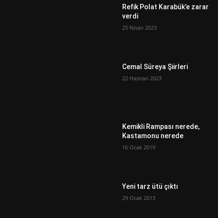
Refik Polat Karabük’e zarar
verdi
25 Nisan 2023
Cemal Süreya Şiirleri
22 Haziran 2023
Kemikli Rampası nerede,
Kastamonu nerede
16 Ocak 2019
Yeni tarz ütü çıktı
29 Ocak 2013