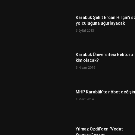
Karabük Şehit Ercan Hırçın'ı s
yolculuğuna uğurlayacak
8 Eylül 2015
Karabük Üniversitesi Rektörü
kim olacak?
3 Nisan 2019
MHP Karabük'te nöbet değişi
1 Mart 2014
Yılmaz Özdil'den "Vedat
Yenerer" yazısı