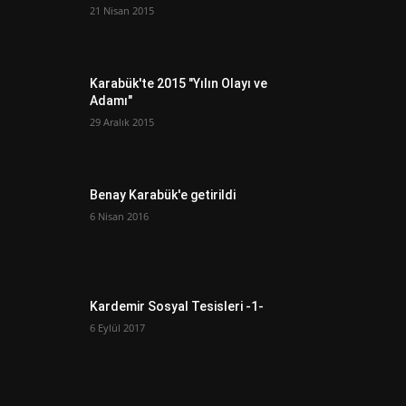
21 Nisan 2015
Karabük'te 2015 "Yılın Olayı ve
Adamı"
29 Aralık 2015
Benay Karabük'e getirildi
6 Nisan 2016
Kardemir Sosyal Tesisleri -1-
6 Eylül 2017