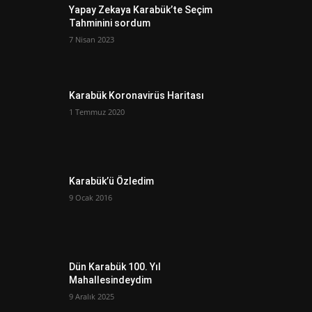
Yapay Zekaya Karabük’te Seçim
Tahminini sordum
7 Nisan 2023
Karabük Koronavirüs Haritası
1 Temmuz 2020
Karabük’ü Özledim
9 Ocak 2016
Dün Karabük 100. Yıl
Mahallesindeydim
9 Aralık 2025