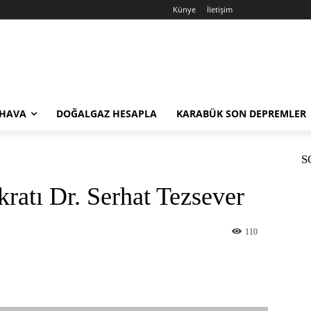
Künye
İletişim
 HAVA
DOĞALGAZ HESAPLA
KARABÜK SON DEPREMLER
S
kratı Dr. Serhat Tezsever
110
st
WhatsApp