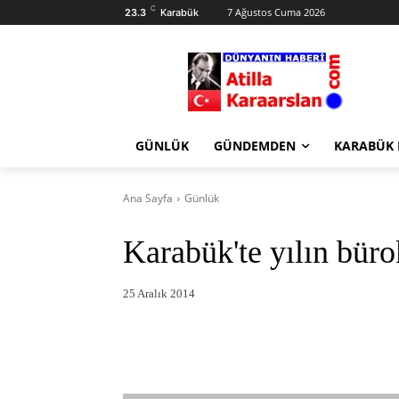
C
7 Ağustos Cuma 2026
23.3
Karabük
GÜNLÜK
GÜNDEMDEN
KARABÜK
Ana Sayfa
Günlük
Karabük'te yılın büro
25 Aralık 2014
Facebook
X
Pintere