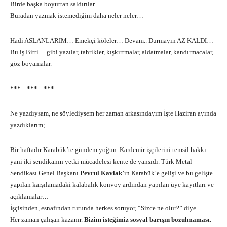
Birde başka boyuttan saldırılar…
Buradan yazmak istemediğim daha neler neler…
Hadi ASLANLARIM… Emekçi köleler… Devam.. Durmayın AZ KALDI…
Bu iş Bitti… gibi yazılar, tahrikler, kışkırtmalar, aldatmalar, kandırmacalar,
göz boyamalar.
*** *** ***
Ne yazdıysam, ne söylediysem her zaman arkasındayım İşte Haziran ayında
yazdıklarım;
Bir haftadır Karabük’te gündem yoğun. Kardemir işçilerini temsil hakkı
yani iki sendikanın yetki mücadelesi kente de yansıdı. Türk Metal
Sendikası Genel Başkanı
Pevrul Kavlak
’ın Karabük’e gelişi ve bu gelişte
yapılan karşılamadaki kalabalık konvoy ardından yapılan üye kayıtları ve
açıklamalar…
İşçisinden, esnafından tutunda herkes soruyor, “Sizce ne olur?” diye…
Her zaman çalışan kazanır.
Bizim isteğimiz sosyal barışın bozulmaması.