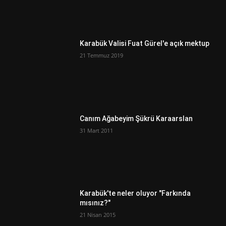
Karabük Valisi Fuat Gürel'e açık mektup
21 Temmuz 2019
Canım Ağabeyim Şükrü Karaarslan
31 Mart 2011
Karabük'te neler oluyor "Farkında
mısınız?"
21 Nisan 2015