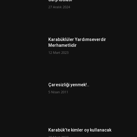
27 Aralık 2024
Karabüklüler Yardımseverdir
Merhametlidir
12 Mart 2023
Çaresizliği yenmek!..
5 Nisan 2011
Karabük’te kimler oy kullanacak