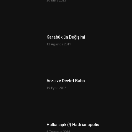
20 Mart 2023
Karabük'ün Değişimi
12 Ağustos 2011
Arzu ve Devlet Baba
19 Eylül 2013
Halka açık (!) Hadrianapolis
6 Temmuz 2016