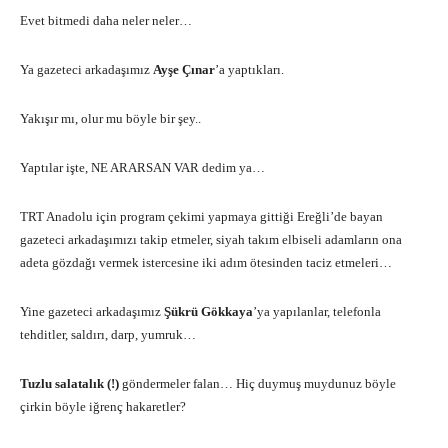
Evet bitmedi daha neler neler…
Ya gazeteci arkadaşımız
Ayşe Çınar
’a yaptıkları.
Yakışır mı, olur mu böyle bir şey..
Yaptılar işte, NE ARARSAN VAR dedim ya…
TRT Anadolu için program çekimi yapmaya gittiği Ereğli’de bayan
gazeteci arkadaşımızı takip etmeler, siyah takım elbiseli adamların ona
adeta gözdağı vermek istercesine iki adım ötesinden taciz etmeleri…
Yine gazeteci arkadaşımız
Şükrü Gökkaya
’ya yapılanlar, telefonla
tehditler, saldırı, darp, yumruk…
Tuzlu salatalık (!)
göndermeler falan… Hiç duymuş muydunuz böyle
çirkin böyle iğrenç hakaretler?