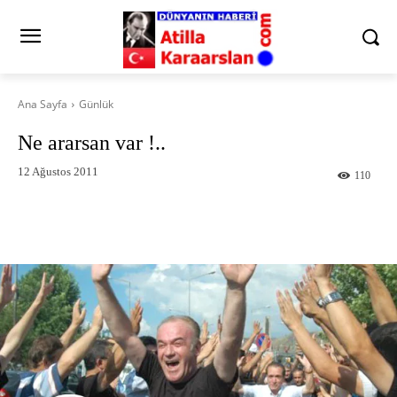
Ana Sayfa
Günlük
Ne ararsan var !..
12 Ağustos 2011
110
Facebook
X
Pinterest
What