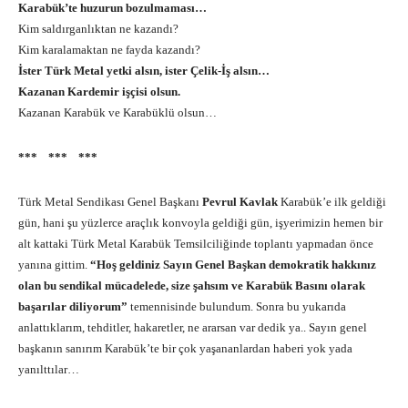
Karabük’te huzurun bozulmaması…
Kim saldırganlıktan ne kazandı?
Kim karalamaktan ne fayda kazandı?
İster Türk Metal yetki alsın, ister Çelik-İş alsın…
Kazanan Kardemir işçisi olsun.
Kazanan Karabük ve Karabüklü olsun…
*** *** ***
Türk Metal Sendikası Genel Başkanı
Pevrul Kavlak
Karabük’e ilk geldiği
gün, hani şu yüzlerce araçlık konvoyla geldiği gün, işyerimizin hemen bir
alt kattaki Türk Metal Karabük Temsilciliğinde toplantı yapmadan önce
yanına gittim.
“Hoş geldiniz Sayın Genel Başkan demokratik hakkınız
olan bu sendikal mücadelede, size şahsım ve Karabük Basını olarak
başarılar diliyorum”
temennisinde bulundum. Sonra bu yukarıda
anlattıklarım, tehditler, hakaretler, ne ararsan var dedik ya.. Sayın genel
başkanın sanırım Karabük’te bir çok yaşananlardan haberi yok yada
yanılttılar…