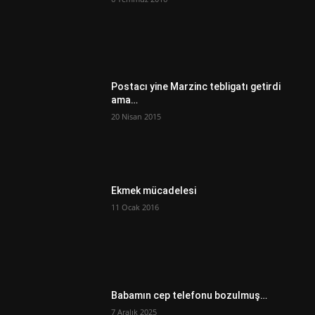
Postacı yine Marzinc tebligatı getirdi
ama…
20 Nisan 2015
Ekmek mücadelesi
11 Ocak 2016
Babamın cep telefonu bozulmuş…
7 Aralık 2025