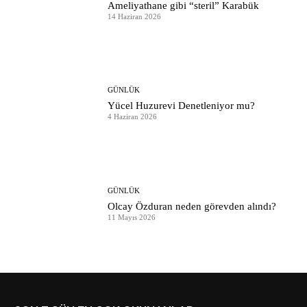
Ameliyathane gibi “steril” Karabük
14 Haziran 2026
GÜNLÜK
Yücel Huzurevi Denetleniyor mu?
4 Haziran 2026
GÜNLÜK
Olcay Özduran neden görevden alındı?
11 Mayıs 2026