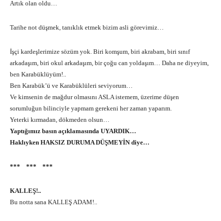
Artık olan oldu…
Tarihe not düşmek, tanıklık etmek bizim asli görevimiz…
İşçi kardeşlerimize sözüm yok. Biri komşum, biri akrabam, biri sınıf
arkadaşım, biri okul arkadaşım, bir çoğu can yoldaşım… Daha ne diyeyim,
ben Karabüklüyüm!..
Ben Karabük’ü ve Karabüklüleri seviyorum…
Ve kimsenin de mağdur olmasını ASLA istemem, üzerime düşen
sorumluğun bilinciyle yapmam gerekeni her zaman yaparım.
Yeterki kırmadan, dökmeden olsun…
Yaptığımız basın açıklamasında UYARDIK…
Haklıyken HAKSIZ DURUMA DÜŞMEYİN diye…
*** *** ***
KALLEŞ!..
Bu notta sana KALLEŞ ADAM!..