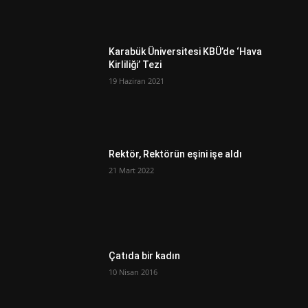
Karabük Üniversitesi KBÜ’de ‘Hava
Kirliliği’ Tezi
19 Haziran 2021
Rektör, Rektörün eşini işe aldı
21 Mart 2022
Çatıda bir kadın
10 Nisan 2016