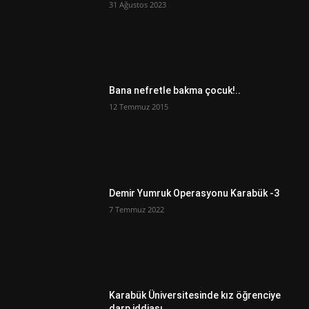
31 Ağustos 2023
Bana nefretle bakma çocuk!..
12 Temmuz 2015
Demir Yumruk Operasyonu Karabük -3
7 Temmuz 2022
Karabük Üniversitesinde kız öğrenciye
darp iddiası