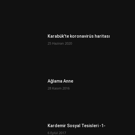
Karabük'te koronavirüs haritası
25 Haziran 2020
Ağlama Anne
28 Kasım 2016
Kardemir Sosyal Tesisleri -1-
6 Eylül 2017