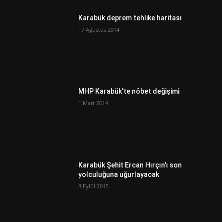
Karabük deprem tehlike haritası
17 Ağustos 2014
MHP Karabük'te nöbet değişimi
1 Mart 2014
Karabük Şehit Ercan Hırçın'ı son
yolculuğuna uğurlayacak
8 Eylül 2015