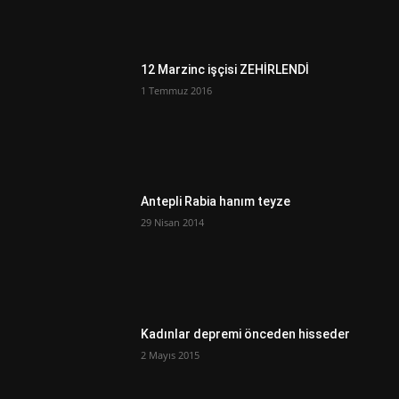
12 Marzinc işçisi ZEHİRLENDİ
1 Temmuz 2016
Antepli Rabia hanım teyze
29 Nisan 2014
Kadınlar depremi önceden hisseder
2 Mayıs 2015