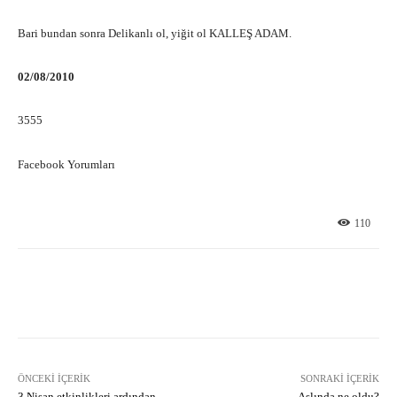
Bari bundan sonra Delikanlı ol, yiğit ol KALLEŞ ADAM.
02/08/2010
3555
Facebook Yorumları
110
Facebook
X
Pinterest
What
ÖNCEKI İÇERIK
SONRAKI İÇERIK
3 Nisan etkinlikleri ardından
Aslında ne oldu?