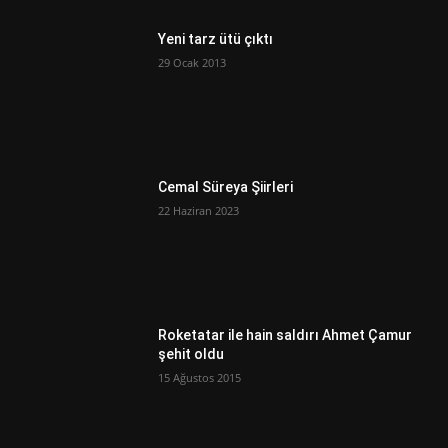
Yeni tarz ütü çıktı
29 Ocak 2013
Cemal Süreya Şiirleri
22 Haziran 2023
Roketatar ile hain saldırı Ahmet Çamur
şehit oldu
15 Ağustos 2015