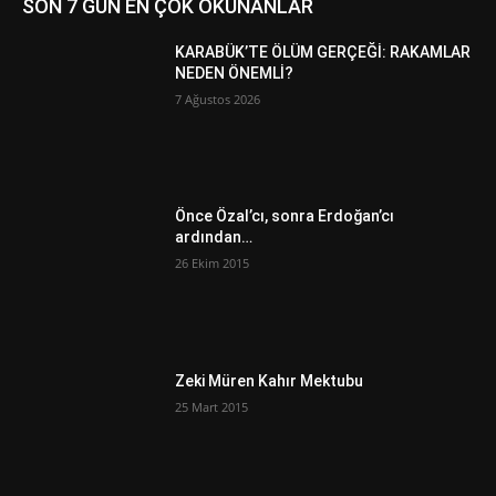
SON 7 GÜN EN ÇOK OKUNANLAR
KARABÜK’TE ÖLÜM GERÇEĞİ: RAKAMLAR
NEDEN ÖNEMLİ?
7 Ağustos 2026
Önce Özal’cı, sonra Erdoğan’cı
ardından…
26 Ekim 2015
Zeki Müren Kahır Mektubu
25 Mart 2015