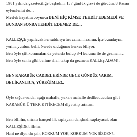
1981 yılında gazeteciliğe başladım. 137 günlük grevi de gördüm, 8 Kasım
eylemlerini de…
Meslek hayatım boyunca
BENİ HİÇ KİMSE TEHDİT EDEMEDİ VE
BUNDAN SONRA TEHDİT EDEMEZ DE…
KALLEŞÇE yapılacak her saldırıya her zaman hazırım. İşte buradayım;
yerim, yurdum belli, Nerede olduğumu herkes biliyor.
Ben öyle çift korumaları da yetersiz bulup 3-4 koruma ile de gezmem…
Ben öyle senin gibi belime silah takıp da gezmem KALLEŞ ADAM!..
BEN KARABÜK CADDELERİNDE GECE GÜNDÜZ VARIM,
DELİKANLICA, YÜREĞİMLE!..
Öyle sağda-solda; aşağı mahalle, yukarı mahalle dedikoducuları gibi
KARABÜK’Ü TERK ETTİRECEM diye atıp tutmam.
Ben bilirim, sırtıma hançeri ilk saplayanı da, şimdi saplayacak olan
KALLEŞİDE bilirim.
Hani ne diyordu şair; KORKUM YOK, KORKUM YOK SİZDEN!..