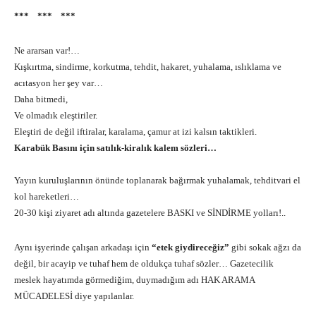
*** *** ***
Ne ararsan var!…
Kışkırtma, sindirme, korkutma, tehdit, hakaret, yuhalama, ıslıklama ve
acıtasyon her şey var…
Daha bitmedi,
Ve olmadık eleştiriler.
Eleştiri de değil iftiralar, karalama, çamur at izi kalsın taktikleri.
Karabük Basını için satılık-kiralık kalem sözleri…
Yayın kuruluşlarının önünde toplanarak bağırmak yuhalamak, tehditvari el
kol hareketleri…
20-30 kişi ziyaret adı altında gazetelere BASKI ve SİNDİRME yolları!..
Aynı işyerinde çalışan arkadaşı için
“etek giydireceğiz”
gibi sokak ağzı da
değil, bir acayip ve tuhaf hem de oldukça tuhaf sözler… Gazetecilik
meslek hayatımda görmediğim, duymadığım adı HAK ARAMA
MÜCADELESİ diye yapılanlar.