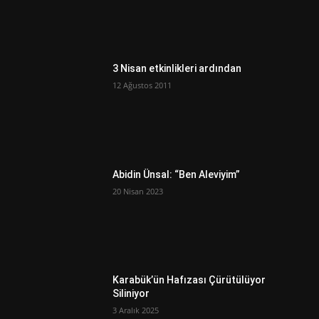
3 Nisan etkinlikleri ardından
12 Ağustos 2011
Abidin Ünsal: “Ben Aleviyim”
20 Nisan 2023
Karabük’ün Hafızası Çürütülüyor
Siliniyor
3 Aralık 2025