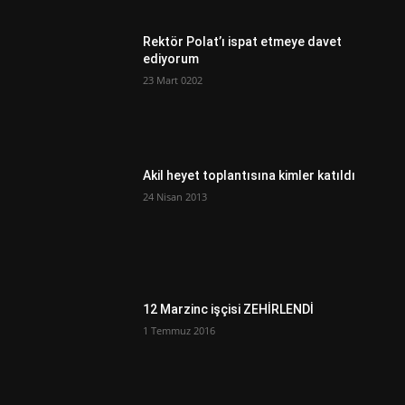
Rektör Polat’ı ispat etmeye davet
ediyorum
23 Mart 0202
Akil heyet toplantısına kimler katıldı
24 Nisan 2013
12 Marzinc işçisi ZEHİRLENDİ
1 Temmuz 2016