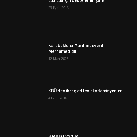
Lua Lua için bestelenen şarkı
23 Eylül 2013
Karabüklüler Yardımseverdir
Merhametlidir
12 Mart 2023
KBÜ'den ihraç edilen akademisyenler
4 Eylül 2016
Hatırlatıyorum