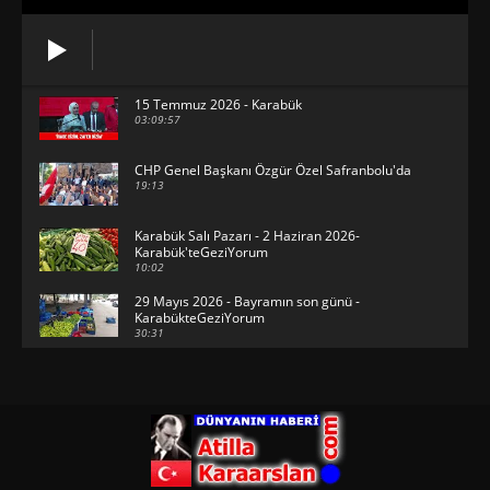
15 Temmuz 2026 - Karabük
03:09:57
CHP Genel Başkanı Özgür Özel Safranbolu'da
19:13
Karabük Salı Pazarı - 2 Haziran 2026-
Karabük'teGeziYorum
10:02
29 Mayıs 2026 - Bayramın son günü -
KarabükteGeziYorum
30:31
HAVUZBAŞINDA BAYRAMLAŞMA Karabük
Valiliği Havuzlubahçe'de bayramlaşma
düzenledi
15:17
Karabük Kartaltepe Yokuşunda güzellikler...
00:49