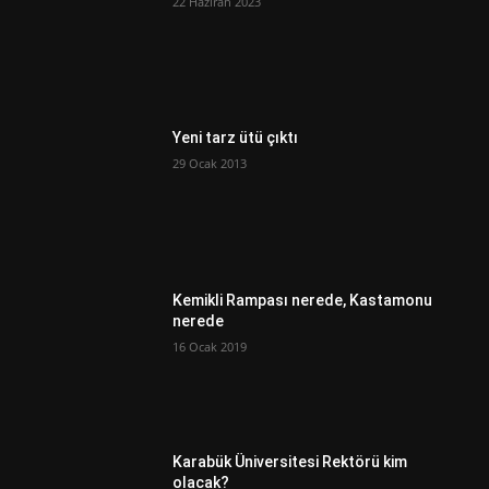
22 Haziran 2023
Yeni tarz ütü çıktı
29 Ocak 2013
Kemikli Rampası nerede, Kastamonu
nerede
16 Ocak 2019
Karabük Üniversitesi Rektörü kim
olacak?