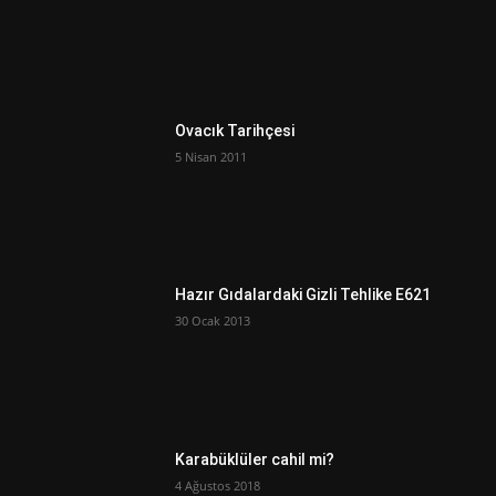
Ovacık Tarihçesi
5 Nisan 2011
Hazır Gıdalardaki Gizli Tehlike E621
30 Ocak 2013
Karabüklüler cahil mi?
4 Ağustos 2018