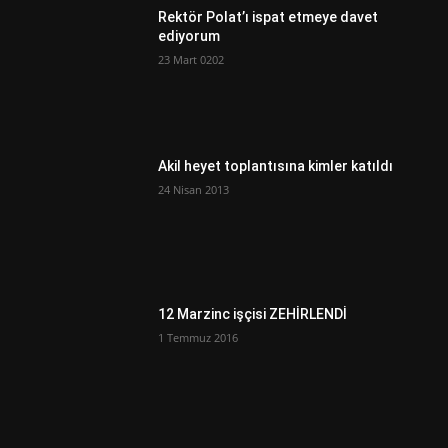
Rektör Polat’ı ispat etmeye davet
ediyorum
23 Mart 0202
Akil heyet toplantısına kimler katıldı
24 Nisan 2013
12 Marzinc işçisi ZEHİRLENDİ
1 Temmuz 2016