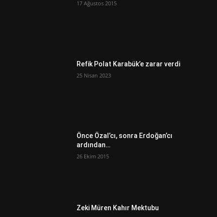
17 Ağustos 2015
Refik Polat Karabük’e zarar verdi
25 Nisan 2023
Önce Özal’cı, sonra Erdoğan’cı
ardından…
26 Ekim 2015
Zeki Müren Kahır Mektubu