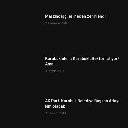
Marzinc işçileri neden zehirlendi
2 Temmuz 2016
Karabüklüler #KarabüklüRektör İstiyor!
Ama…
3 Mayıs 2023
AK Parti Karabük Belediye Başkan Adayı
kim olacak
27 Kasım 2013