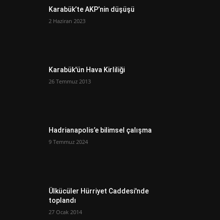
Karabük’te AKP’nin düşüşü
2 Haziran 2023
Karabük'ün Hava Kirliliği
26 Temmuz 2013
Hadrianapolis’e bilimsel çalışma
9 Temmuz 2024
Ülkücüler Hürriyet Caddesi'nde
toplandı
27 Ocak 2014