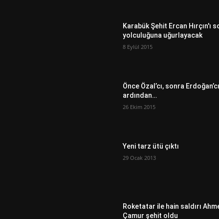
Karabük Şehit Ercan Hırçın'ı s
yolculuğuna uğurlayacak
8 Eylül 2015
Önce Özal’cı, sonra Erdoğan’c
ardından…
26 Ekim 2015
Yeni tarz ütü çıktı
29 Ocak 2013
Roketatar ile hain saldırı Ahm
Çamur şehit oldu