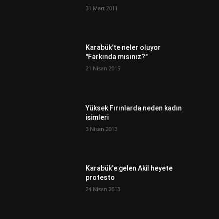
31 Mart 2011
Karabük'te neler oluyor
"Farkında mısınız?"
21 Nisan 2015
Yüksek Fırınlarda neden kadın
isimleri
3 Nisan 2013
Karabük'e gelen Akil heyete
protesto
24 Nisan 2013