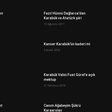
on
Fazıl Hüsnü Dağlarca'dan
Karabük ve Atatürk şiiri
13 Ağustos 2011
ı
Kanser Karabük'ün kaderi mi
3 Aralık 2016
Karabük Valisi Fuat Gürel'e açık
mektup
21 Temmuz 2019
et
Canım Ağabeyim Şükrü
Karaarslan