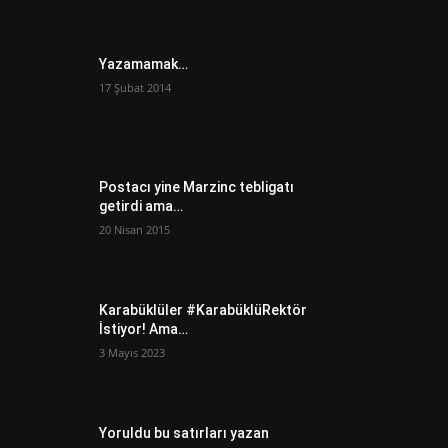
Yazamamak…
17 Şubat 2014
Postacı yine Marzinc tebligatı
getirdi ama…
20 Nisan 2015
Karabüklüler #KarabüklüRektör
İstiyor! Ama…
3 Mayıs 2023
Yoruldu bu satırları yazan