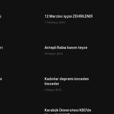
ü
12 Marzinc işçisi ZEHİRLENDİ
1 Temmuz 2016
ri
Antepli Rabia hanım teyze
29 Nisan 2014
mi
Kadınlar depremi önceden
hisseder
2 Mayıs 2015
Karabük Üniversitesi KBÜ’de