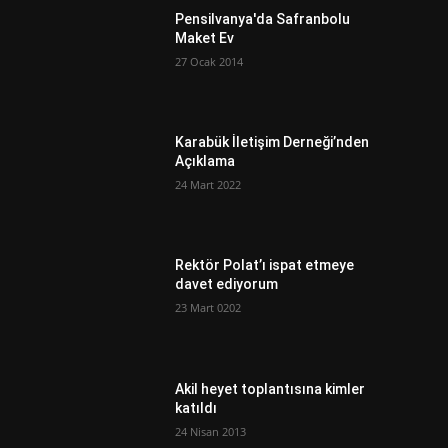
Pensilvanya'da Safranbolu
Maket Ev
27 Ocak 2014
Karabük İletişim Derneği’nden
Açıklama
24 Mart 2022
Rektör Polat’ı ispat etmeye
davet ediyorum
23 Mart 0202
Akil heyet toplantısına kimler
katıldı
24 Nisan 2013