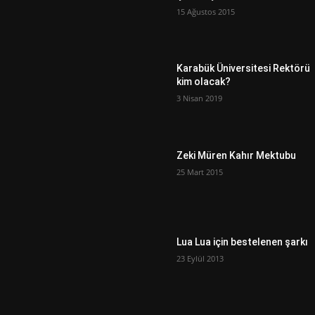
15 Ağustos 2015
Karabük Üniversitesi Rektörü
kim olacak?
3 Nisan 2019
Zeki Müren Kahır Mektubu
25 Mart 2015
Lua Lua için bestelenen şarkı
23 Eylül 2013