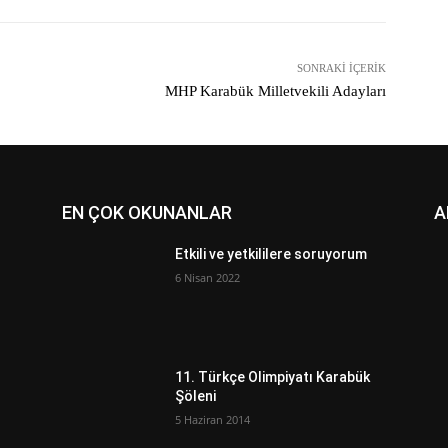
SONRAKI İÇERIK
MHP Karabük Milletvekili Adayları
EN ÇOK OKUNANLAR
A
Etkili ve yetkililere soruyorum
6 Nisan 2022
11. Türkçe Olimpiyatı Karabük
Şöleni
5 Haziran 2014