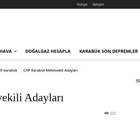
Künye
İletişim
 HAVA
DOĞALGAZ HESAPLA
KARABÜK SON DEPREMLER
P Karabük
CHP Karabük Milletvekili Adayları
S
ekili Adayları
222
st
WhatsApp