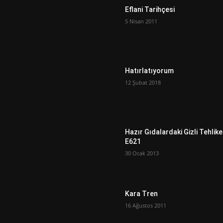
Eflani Tarihçesi
5 Nisan 2011
Hatırlatıyorum
12 Şubat 2018
Hazır Gıdalardaki Gizli Tehlike
E621
30 Ocak 2013
Kara Tren
16 Ağustos 2011