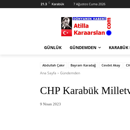
C
7 Ağustos Cuma 2026
21.3
Karabük
GÜNLÜK
GÜNDEMDEN
KARABÜK
Abdullah Çakır
Bayram Karadağ
Cevdet Akay
CH
Ana Sayfa
Gündemden
CHP Karabük Milletv
9 Nisan 2023
Facebook
X
Pintere