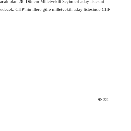
acak olan 28. Dönem Milletvekili Seçimleri aday listesini
decek. CHP’nin illere göre milletvekili aday listesinde CHP
222
X
Pinterest
WhatsApp