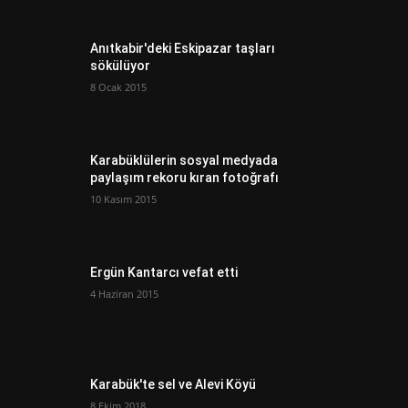
Anıtkabir'deki Eskipazar taşları
sökülüyor
8 Ocak 2015
Karabüklülerin sosyal medyada
paylaşım rekoru kıran fotoğrafı
10 Kasım 2015
Ergün Kantarcı vefat etti
4 Haziran 2015
Karabük'te sel ve Alevi Köyü
8 Ekim 2018