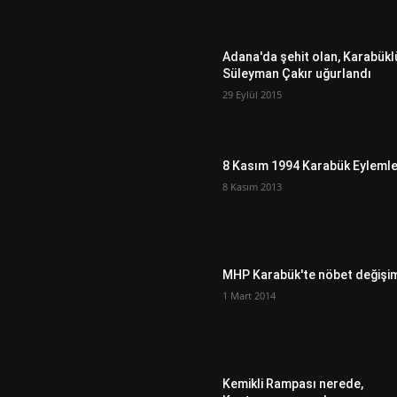
Adana'da şehit olan, Karabükl
Süleyman Çakır uğurlandı
29 Eylül 2015
8 Kasım 1994 Karabük Eylemle
8 Kasım 2013
MHP Karabük'te nöbet değişi
1 Mart 2014
Kemikli Rampası nerede,