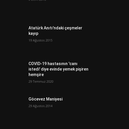
Atatürk Anıtı'ndaki çeşmeler
kayıp
19 Ağustos 2015
COVID-19 hastasının 'canı
istedi' diye evinde yemek pişiren
hemşire
29 Temmuz 2020
Göcevez Maniyesi
29 Ağustos 2014