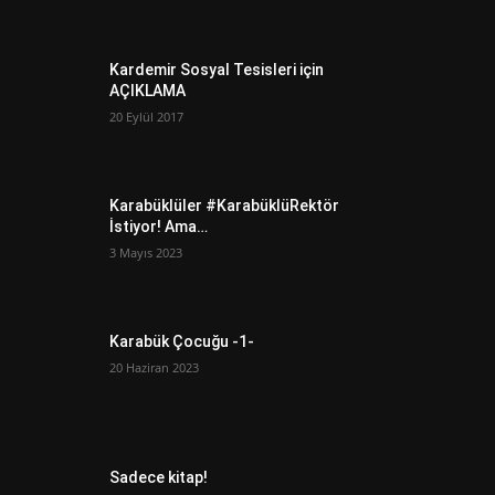
Kardemir Sosyal Tesisleri için
AÇIKLAMA
20 Eylül 2017
Karabüklüler #KarabüklüRektör
İstiyor! Ama…
3 Mayıs 2023
Karabük Çocuğu -1-
20 Haziran 2023
Sadece kitap!