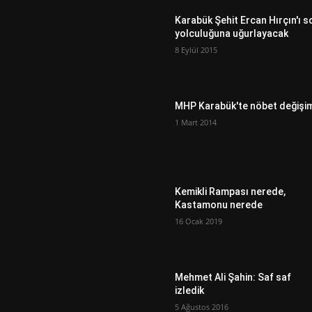
Karabük Şehit Ercan Hırçın'ı s
yolculuğuna uğurlayacak
8 Eylül 2015
MHP Karabük'te nöbet değişi
1 Mart 2014
Kemikli Rampası nerede,
Kastamonu nerede
16 Ocak 2019
Mehmet Ali Şahin: Saf saf
izledik
5 Ağustos 2016