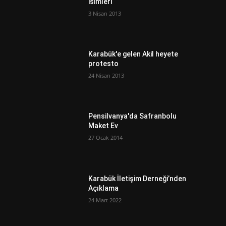
isimleri
3 Nisan 2013
Karabük'e gelen Akil heyete
protesto
24 Nisan 2013
Pensilvanya'da Safranbolu
Maket Ev
27 Ocak 2014
Karabük İletişim Derneği’nden
Açıklama
24 Mart 2022