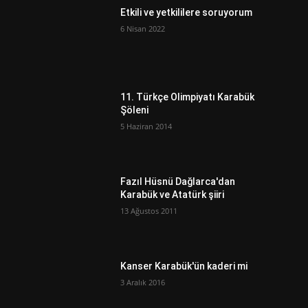
Etkili ve yetkililere soruyorum
6 Nisan 2022
ı
11. Türkçe Olimpiyatı Karabük
Şöleni
5 Haziran 2014
Fazıl Hüsnü Dağlarca'dan
Karabük ve Atatürk şiiri
13 Ağustos 2011
Kanser Karabük'ün kaderi mi
3 Aralık 2016