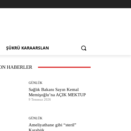
ŞÜKRÜ KARAARSLAN
ON HABERLER
GÜNLÜK
Sağlık Bakanı Sayın Kemal
Memişoğlu’na AÇIK MEKTUP
9 Temmuz 2026
GÜNLÜK
Ameliyathane gibi “steril”
Karabük