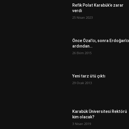
Refik Polat Karabük’e zarar
verdi
25 Nisan 2023
Önce Özal’cı, sonra Erdoğan’c
ardından…
26 Ekim 2015
Yeni tarz ütü çıktı
29 Ocak 2013
Karabük Üniversitesi Rektörü
kim olacak?
3 Nisan 2019