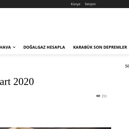
Künye
İletişim
 HAVA
DOĞALGAZ HESAPLA
KARABÜK SON DEPREMLER
S
Mart 2020
211
st
WhatsApp