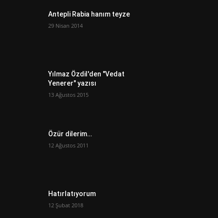
Antepli Rabia hanım teyze
29 Nisan 2014
Yılmaz Özdil'den "Vedat
Yenerer" yazısı
13 Ağustos 2015
Özür dilerim…
12 Ağustos 2011
Hatırlatıyorum
12 Şubat 2018