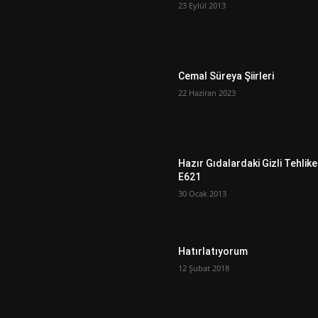
23 Eylül 2013
Cemal Süreya Şiirleri
22 Haziran 2023
Hazır Gıdalardaki Gizli Tehlike
E621
30 Ocak 2013
Hatırlatıyorum
12 Şubat 2018