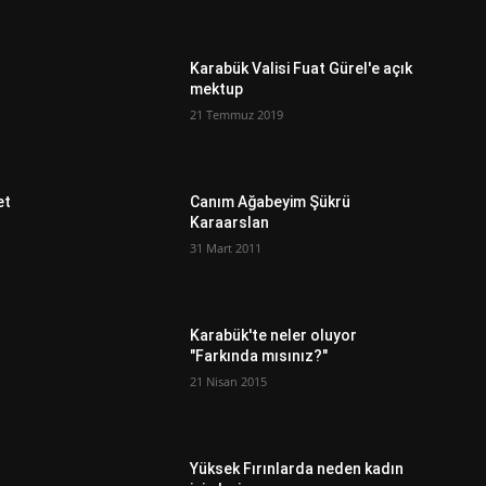
Karabük Valisi Fuat Gürel'e açık
mektup
21 Temmuz 2019
et
Canım Ağabeyim Şükrü
Karaarslan
31 Mart 2011
Karabük'te neler oluyor
"Farkında mısınız?"
21 Nisan 2015
Yüksek Fırınlarda neden kadın