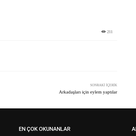
211
X
Pinterest
WhatsApp
SONRAKI İÇERIK
Arkadaşları için eylem yaptılar
EN ÇOK OKUNANLAR
A