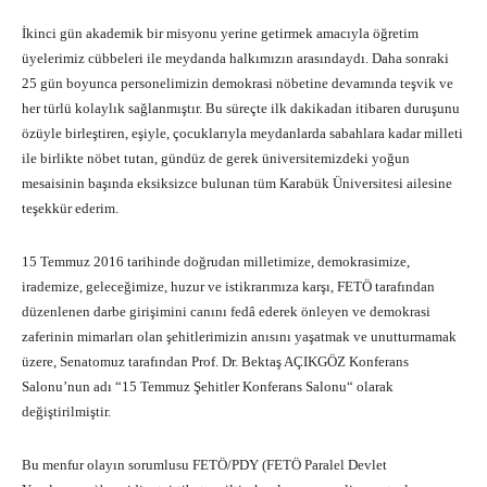
İkinci gün akademik bir misyonu yerine getirmek amacıyla öğretim
üyelerimiz cübbeleri ile meydanda halkımızın arasındaydı. Daha sonraki
25 gün boyunca personelimizin demokrasi nöbetine devamında teşvik ve
her türlü kolaylık sağlanmıştır. Bu süreçte ilk dakikadan itibaren duruşunu
özüyle birleştiren, eşiyle, çocuklarıyla meydanlarda sabahlara kadar milleti
ile birlikte nöbet tutan, gündüz de gerek üniversitemizdeki yoğun
mesaisinin başında eksiksizce bulunan tüm Karabük Üniversitesi ailesine
teşekkür ederim.
15 Temmuz 2016 tarihinde doğrudan milletimize, demokrasimize,
irademize, geleceğimize, huzur ve istikrarımıza karşı, FETÖ tarafından
düzenlenen darbe girişimini canını fedâ ederek önleyen ve demokrasi
zaferinin mimarları olan şehitlerimizin anısını yaşatmak ve unutturmamak
üzere, Senatomuz tarafından Prof. Dr. Bektaş AÇIKGÖZ Konferans
Salonu’nun adı “15 Temmuz Şehitler Konferans Salonu“ olarak
değiştirilmiştir.
Bu menfur olayın sorumlusu FETÖ/PDY (FETÖ Paralel Devlet