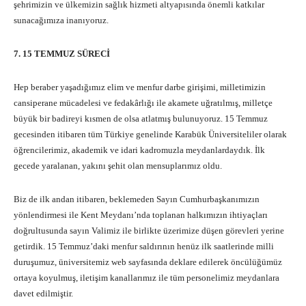
şehrimizin ve ülkemizin sağlık hizmeti altyapısında önemli katkılar
sunacağımıza inanıyoruz.
7. 15 TEMMUZ SÜRECİ
Hep beraber yaşadığımız elim ve menfur darbe girişimi, milletimizin
cansiperane mücadelesi ve fedakârlığı ile akamete uğratılmış, milletçe
büyük bir badireyi kısmen de olsa atlatmış bulunuyoruz. 15 Temmuz
gecesinden itibaren tüm Türkiye genelinde Karabük Üniversiteliler olarak
öğrencilerimiz, akademik ve idari kadromuzla meydanlardaydık. İlk
gecede yaralanan, yakını şehit olan mensuplarımız oldu.
Biz de ilk andan itibaren, beklemeden Sayın Cumhurbaşkanımızın
yönlendirmesi ile Kent Meydanı’nda toplanan halkımızın ihtiyaçları
doğrultusunda sayın Valimiz ile birlikte üzerimize düşen görevleri yerine
getirdik. 15 Temmuz’daki menfur saldırının henüz ilk saatlerinde milli
duruşumuz, üniversitemiz web sayfasında deklare edilerek öncülüğümüz
ortaya koyulmuş, iletişim kanallarımız ile tüm personelimiz meydanlara
davet edilmiştir.