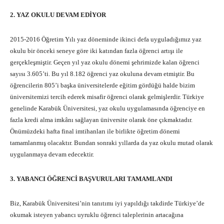
2. YAZ OKULU DEVAM EDİYOR
2015-2016 Öğretim Yılı yaz döneminde ikinci defa uyguladığımız yaz
okulu bir önceki seneye göre iki katından fazla öğrenci artışı ile
gerçekleşmiştir. Geçen yıl yaz okulu dönemi şehrimizde kalan öğrenci
sayısı 3.605’ti. Bu yıl 8.182 öğrenci yaz okuluna devam etmiştir. Bu
öğrencilerin 805’i başka üniversitelerde eğitim gördüğü halde bizim
üniversitemizi tercih ederek misafir öğrenci olarak gelmişlerdir. Türkiye
genelinde Karabük Üniversitesi, yaz okulu uygulamasında öğrenciye en
fazla kredi alma imkânı sağlayan üniversite olarak öne çıkmaktadır.
Önümüzdeki hafta final imtihanları ile birlikte öğretim dönemi
tamamlanmış olacaktır. Bundan sonraki yıllarda da yaz okulu mutad olarak
uygulanmaya devam edecektir.
3. YABANCI ÖĞRENCİ BAŞVURULARI TAMAMLANDI
Biz, Karabük Üniversitesi’nin tanıtımı iyi yapıldığı takdirde Türkiye’de
okumak isteyen yabancı uyruklu öğrenci taleplerinin artacağına