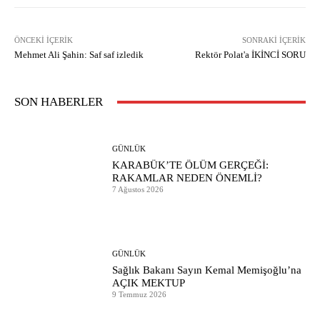
ÖNCEKI İÇERIK
SONRAKI İÇERIK
Mehmet Ali Şahin: Saf saf izledik
Rektör Polat'a İKİNCİ SORU
SON HABERLER
GÜNLÜK
KARABÜK’TE ÖLÜM GERÇEĞİ:
RAKAMLAR NEDEN ÖNEMLİ?
7 Ağustos 2026
GÜNLÜK
Sağlık Bakanı Sayın Kemal Memişoğlu’na
AÇIK MEKTUP
9 Temmuz 2026