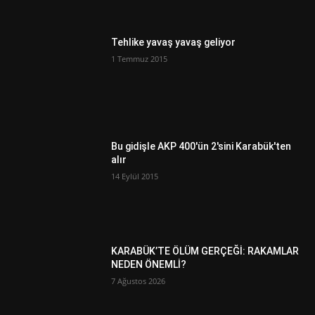
Tehlike yavaş yavaş geliyor
1 Temmuz 2015
Bu gidişle AKP 400'ün 2'sini Karabük'ten
alır
14 Eylül 2015
KARABÜK’TE ÖLÜM GERÇEĞİ: RAKAMLAR
NEDEN ÖNEMLİ?
7 Ağustos 2026