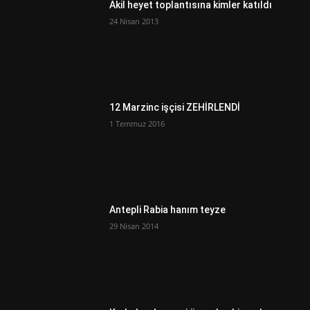
Akil heyet toplantısına kimler katıldı
24 Nisan 2013
12 Marzinc işçisi ZEHİRLENDİ
1 Temmuz 2016
Antepli Rabia hanım teyze
29 Nisan 2014