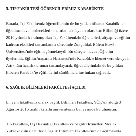
5. TIP FAKÜLTESİ ÖĞRENCİLERİMİZ KARABÜK’TE
Burada, Tıp Fakültemiz öğrencilerinin de bu yıldan itibaren Karabük’te
öğretime devam edeceklerini hatırlatmak faydalı olacaktır. Bilindiği üzere
2010 yılında kurulmuş olan Tıp Fakültemizin öğrencileri, altyapı ve eğitim
kadrosu eksikleri tamamlanma sürecinde Zonguldak Bülent Ecevit
Üniversitesi’nde eğitim görmekteydi. Bu süreçte mevcut Öğretim
üyelerimiz Eğitim Araştırma Hastanesi’nde Karabük’e hizmet vermekteydi.
Artık tüm hazırlıklarımızı tamamlayarak, öğrencilerimizin de bu yıldan
itibaren Karabük’te eğitimlerini sürdürmelerine imkan sağladık.
6. SAĞLIK BİLİMLERİ FAKÜLTESİ AÇILDI
En yeni fakültemiz olarak Sağlık Bilimleri Fakültesi, YÖK’ün aldığı 3
Ağustos 2016 tarihli kararla üniversitemiz bünyesinde kurulmuştur.
Tıp Fakültesi, Diş Hekimliği Fakültesi ve Sağlık Hizmetleri Meslek
Yüksekokulu ile birlikte Sağlık Bilimleri Fakültesi’nin de açılmasıyla