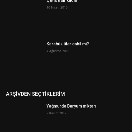
Çatıda bir kadın
10 Nisan 2016
Karabüklüler cahil mi?
4 Ağustos 2018
ARŞİVDEN SEÇTİKLERİM
Yağmurda Baryum miktarı
2 Kasım 2017