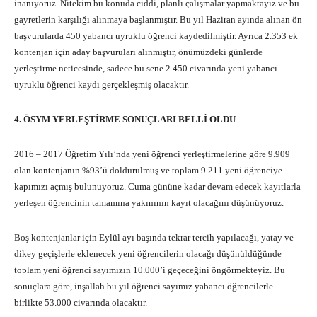
inanıyoruz. Nitekim bu konuda ciddi, planlı çalışmalar yapmaktayız ve bu
gayretlerin karşılığı alınmaya başlanmıştır. Bu yıl Haziran ayında alınan ön
başvurularda 450 yabancı uyruklu öğrenci kaydedilmiştir. Ayrıca 2.353 ek
kontenjan için aday başvuruları alınmıştır, önümüzdeki günlerde
yerleştirme neticesinde, sadece bu sene 2.450 civarında yeni yabancı
uyruklu öğrenci kaydı gerçekleşmiş olacaktır.
4. ÖSYM YERLEŞTİRME SONUÇLARI BELLİ OLDU
2016 – 2017 Öğretim Yılı’nda yeni öğrenci yerleştirmelerine göre 9.909
olan kontenjanın %93’ü doldurulmuş ve toplam 9.211 yeni öğrenciye
kapımızı açmış bulunuyoruz. Cuma gününe kadar devam edecek kayıtlarla
yerleşen öğrencinin tamamına yakınının kayıt olacağını düşünüyoruz.
Boş kontenjanlar için Eylül ayı başında tekrar tercih yapılacağı, yatay ve
dikey geçişlerle eklenecek yeni öğrencilerin olacağı düşünüldüğünde
toplam yeni öğrenci sayımızın 10.000’i geçeceğini öngörmekteyiz. Bu
sonuçlara göre, inşallah bu yıl öğrenci sayımız yabancı öğrencilerle
birlikte 53.000 civarında olacaktır.