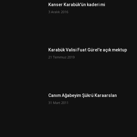
Kanser Karabük'ün kaderi mi
3 Aralık 2016
Karabük Valisi Fuat Gürel'e açık mektup
21 Temmuz 2019
Canım Ağabeyim Şükrü Karaarslan
31 Mart 2011