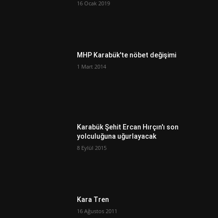
16 Ocak 2019
MHP Karabük'te nöbet değişimi
1 Mart 2014
Karabük Şehit Ercan Hırçın'ı son
yolculuğuna uğurlayacak
8 Eylül 2015
Kara Tren
16 Ağustos 2011