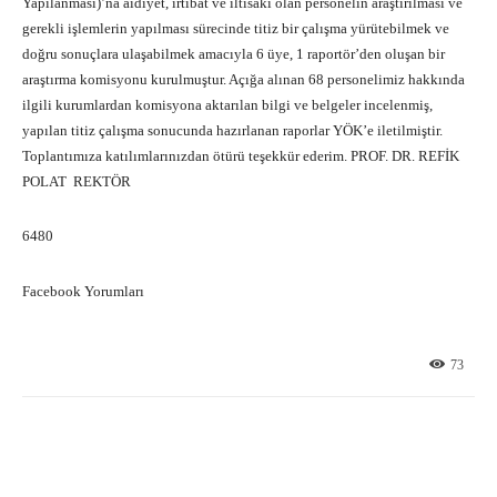
Yapılanması)’na aidiyet, irtibat ve iltisakı olan personelin araştırılması ve
gerekli işlemlerin yapılması sürecinde titiz bir çalışma yürütebilmek ve
doğru sonuçlara ulaşabilmek amacıyla 6 üye, 1 raportör’den oluşan bir
araştırma komisyonu kurulmuştur. Açığa alınan 68 personelimiz hakkında
ilgili kurumlardan komisyona aktarılan bilgi ve belgeler incelenmiş,
yapılan titiz çalışma sonucunda hazırlanan raporlar YÖK’e iletilmiştir.
Toplantımıza katılımlarınızdan ötürü teşekkür ederim. PROF. DR. REFİK
POLAT REKTÖR
6480
Facebook Yorumları
73
Facebook
X
Pinterest
What