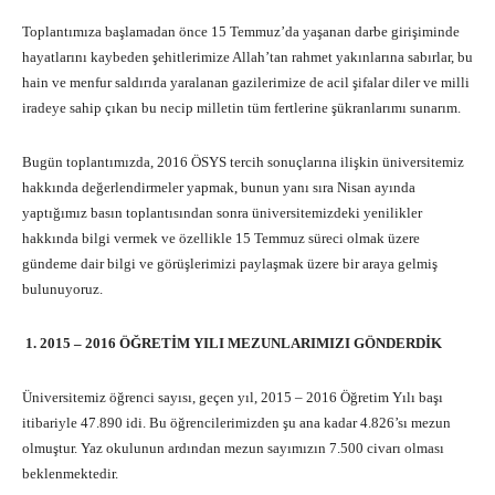
Toplantımıza başlamadan önce 15 Temmuz’da yaşanan darbe girişiminde
hayatlarını kaybeden şehitlerimize Allah’tan rahmet yakınlarına sabırlar, bu
hain ve menfur saldırıda yaralanan gazilerimize de acil şifalar diler ve milli
iradeye sahip çıkan bu necip milletin tüm fertlerine şükranlarımı sunarım.
Bugün toplantımızda, 2016 ÖSYS tercih sonuçlarına ilişkin üniversitemiz
hakkında değerlendirmeler yapmak, bunun yanı sıra Nisan ayında
yaptığımız basın toplantısından sonra üniversitemizdeki yenilikler
hakkında bilgi vermek ve özellikle 15 Temmuz süreci olmak üzere
gündeme dair bilgi ve görüşlerimizi paylaşmak üzere bir araya gelmiş
bulunuyoruz.
1. 2015 – 2016 ÖĞRETİM YILI MEZUNLARIMIZI GÖNDERDİK
Üniversitemiz öğrenci sayısı, geçen yıl, 2015 – 2016 Öğretim Yılı başı
itibariyle 47.890 idi. Bu öğrencilerimizden şu ana kadar 4.826’sı mezun
olmuştur. Yaz okulunun ardından mezun sayımızın 7.500 civarı olması
beklenmektedir.