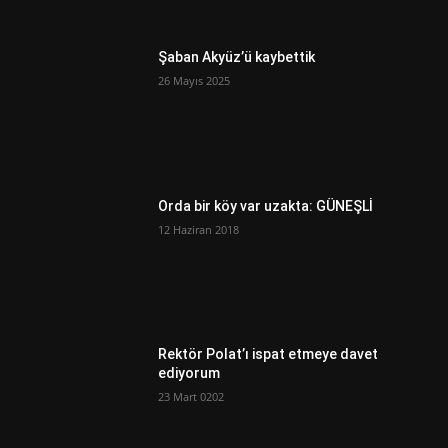
Şaban Akyüz’ü kaybettik
26 Mayıs 2025
Orda bir köy var uzakta: GÜNEŞLİ
12 Haziran 2018
Rektör Polat’ı ispat etmeye davet
ediyorum
23 Mart 0202