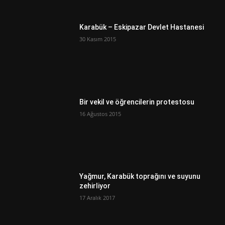
Karabük – Eskipazar Devlet Hastanesi
30 Kasım 2015
Bir vekil ve öğrencilerin protestosu
16 Ağustos 2015
Yağmur, Karabük toprağını ve suyunu
zehirliyor
17 Aralık 2017