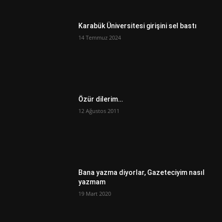
Karabük Üniversitesi girişini sel bastı
14 Temmuz 2024
Özür dilerim…
12 Ağustos 2011
Bana yazma diyorlar, Gazeteciyim nasıl
yazmam
19 Mart 2020