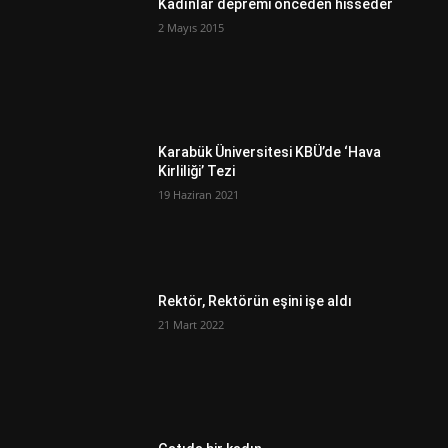
Kadınlar depremi önceden hisseder
2 Mayıs 2015
Karabük Üniversitesi KBÜ’de ‘Hava
Kirliliği’ Tezi
19 Haziran 2021
Rektör, Rektörün eşini işe aldı
21 Mart 2022