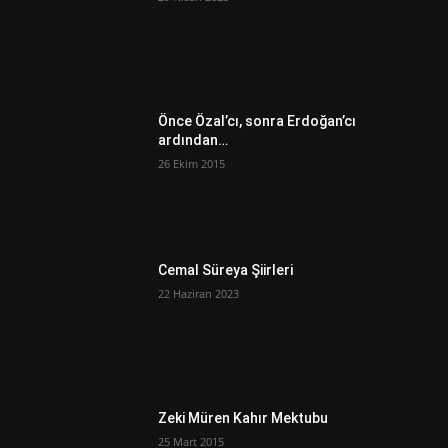
Önce Özal’cı, sonra Erdoğan’cı
ardından…
26 Ekim 2015
Cemal Süreya Şiirleri
22 Haziran 2023
Zeki Müren Kahır Mektubu
25 Mart 2015