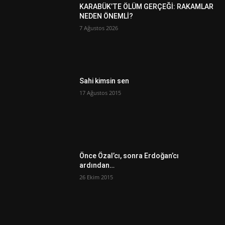
KARABÜK’TE ÖLÜM GERÇEĞİ: RAKAMLAR
NEDEN ÖNEMLİ?
7 Ağustos 2026
Sahi kimsin sen
17 Ağustos 2015
Önce Özal’cı, sonra Erdoğan’cı
ardından…
26 Ekim 2015