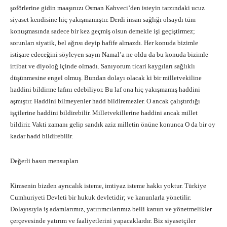
şoförlerine gidin maaşınızı Osman Kahveci’den isteyin tarzındaki ucuz
siyaset kendisine hiç yakışmamıştır. Derdi insan sağlığı olsaydı tüm
konuşmasında sadece bir kez geçmiş olsun demekle işi geçiştirmez;
sorunları siyatik, bel ağrısı deyip hafife almazdı. Her konuda bizimle
istişare edeceğini söyleyen sayın Namal’a ne oldu da bu konuda bizimle
irtibat ve diyoloğ içinde olmadı. Sanıyorum ticari kaygıları sağlıklı
düşünmesine engel olmuş. Bundan dolayı olacak ki bir milletvekiline
haddini bildirme lafını edebiliyor. Bu laf ona hiç yakışmamış haddini
aşmıştır. Haddini bilmeyenler hadd bildiremezler. O ancak çalıştırdığı
işçilerine haddini bildirebilir. Milletvekillerine haddini ancak millet
bildirir. Vakti zamanı gelip sandık aziz milletin önüne konunca O da bir oy
kadar hadd bildirebilir.
Değerli basın mensupları
Kimsenin bizden ayrıcalık isteme, imtiyaz isteme hakkı yoktur. Türkiye
Cumhuriyeti Devleti bir hukuk devletidir; ve kanunlarla yönetilir.
Dolayısıyla iş adamlarımız, yatırımcılarımız belli kanun ve yönetmelikler
çerçevesinde yatırım ve faaliyetlerini yapacaklardır. Biz siyasetçiler