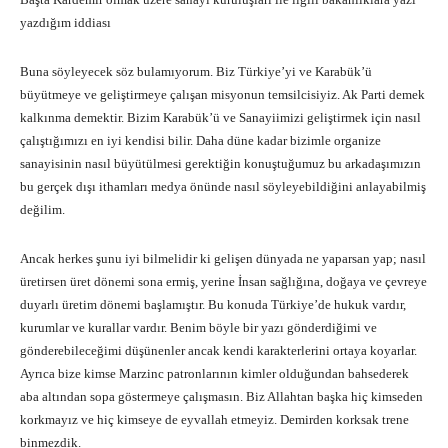
yazdığım iddiası
Buna söyleyecek söz bulamıyorum. Biz Türkiye’yi ve Karabük’ü
büyütmeye ve geliştirmeye çalışan misyonun temsilcisiyiz. Ak Parti demek
kalkınma demektir. Bizim Karabük’ü ve Sanayiimizi geliştirmek için nasıl
çalıştığımızı en iyi kendisi bilir. Daha düne kadar bizimle organize
sanayisinin nasıl büyütülmesi gerektiğin konuştuğumuz bu arkadaşımızın
bu gerçek dışı ithamları medya önünde nasıl söyleyebildiğini anlayabilmiş
değilim.
Ancak herkes şunu iyi bilmelidir ki gelişen dünyada ne yaparsan yap; nasıl
üretirsen üret dönemi sona ermiş, yerine İnsan sağlığına, doğaya ve çevreye
duyarlı üretim dönemi başlamıştır. Bu konuda Türkiye’de hukuk vardır,
kurumlar ve kurallar vardır. Benim böyle bir yazı gönderdiğimi ve
gönderebileceğimi düşünenler ancak kendi karakterlerini ortaya koyarlar.
Ayrıca bize kimse Marzinc patronlarının kimler olduğundan bahsederek
aba altından sopa göstermeye çalışmasın. Biz Allahtan başka hiç kimseden
korkmayız ve hiç kimseye de eyvallah etmeyiz. Demirden korksak trene
binmezdik.