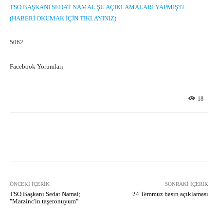
TSO BAŞKANI SEDAT NAMAL ŞU AÇIKLAMALARI YAPMIŞTI
(HABERİ OKUMAK İÇİN TIKLAYINIZ)
5062
Facebook Yorumları
18
Facebook
X
Pinterest
What
ÖNCEKI İÇERIK
SONRAKI İÇERIK
TSO Başkanı Sedat Namal;
24 Temmuz basın açıklaması
"Marzinc'in taşeronuyum"