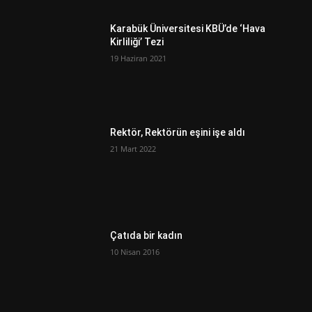
Karabük Üniversitesi KBÜ’de ‘Hava
Kirliliği’ Tezi
19 Haziran 2021
Rektör, Rektörün eşini işe aldı
21 Mart 2022
Çatıda bir kadın
10 Nisan 2016