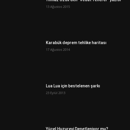
13 Ağustos 2015
Karabük deprem tehlike haritası
17 Ağustos 2014
Lua Lua için bestelenen şarkı
23 Eylül 2013
Yücel Huzurevi Denetleniyor mu?