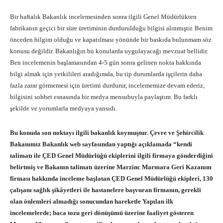
Bir haftalık Bakanlık incelemesinden sonra ilgili Genel Müdürlükten
fabrikanın geçici bir süre üretiminin durdurulduğu bilgisi alınmıştır. Benim
önceden bilgim olduğu ve kapatılması yönünde bir baskıda bulunmam söz
konusu değildir. Bakanlığın bu konularda uygulayacağı mevzuat bellidir.
Ben incelemenin başlamasından 4-5 gün sonra gelinen nokta hakkında
bilgi almak için yetkilileri aradığımda, bu tip durumlarda işçilerin daha
fazla zarar görmemesi için üretimi durdurur, incelememize devam ederiz,
bilgisini sohbet esnasında bir medya mensubuyla paylaştım. Bu farklı
şekilde ve yorumlarla medyaya yansıdı.
Bu konuda son noktayı ilgili bakanlık koymuştur. Çevre ve Şehircilik
Bakanımız Bakanlık web sayfasından yaptığı açıklamada “kendi
talimatı ile ÇED Genel Müdürlüğü ekiplerini ilgili firmaya gönderdiğini
belirtmiş ve Bakanın talimatı üzerine Marzinc Marmara Geri Kazanım
firması hakkında inceleme başlatan ÇED Genel Müdürlüğü ekipleri, 130
çalışanı sağlık şikâyetleri ile hastanelere başvuran firmanın, gerekli
olan önlemleri almadığı sonucundan hareketle Yapılan ilk
incelemelerde; baca tozu geri dönüşümü üzerine faaliyet gösteren