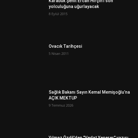
Karabük Şehit Ercan Hırçın'ı son
yolculuğuna uğurlayacak
8 Eylül 2015
Ovacık Tarihçesi
5 Nisan 2011
Sağlık Bakanı Sayın Kemal Memişoğlu’na
AÇIK MEKTUP
9 Temmuz 2026
Yılmaz Özdil'den "Vedat Yenerer" yazısı