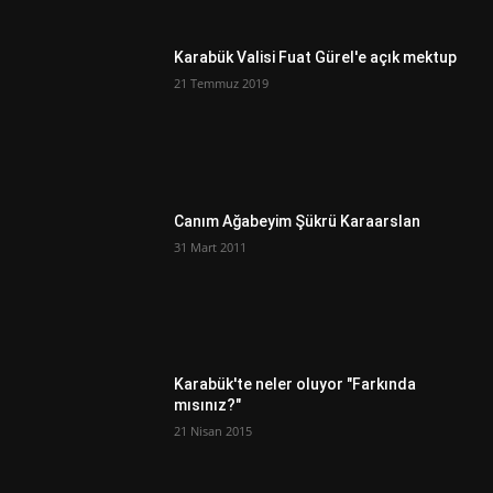
Karabük Valisi Fuat Gürel'e açık mektup
21 Temmuz 2019
Canım Ağabeyim Şükrü Karaarslan
31 Mart 2011
Karabük'te neler oluyor "Farkında
mısınız?"
21 Nisan 2015