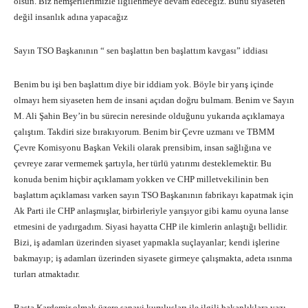
olsun. Biz hemşerilerimizle ilgilenmeye devam edeceğiz. Bunu siyaseten
değil insanlık adına yapacağız
Sayın TSO Başkanının “ sen başlattın ben başlattım kavgası” iddiası
Benim bu işi ben başlattım diye bir iddiam yok. Böyle bir yarış içinde
olmayı hem siyaseten hem de insani açıdan doğru bulmam. Benim ve Sayın
M. Ali Şahin Bey’in bu sürecin neresinde olduğunu yukarıda açıklamaya
çalıştım. Takdiri size bırakıyorum. Benim bir Çevre uzmanı ve TBMM
Çevre Komisyonu Başkan Vekili olarak prensibim, insan sağlığına ve
çevreye zarar vermemek şartıyla, her türlü yatırımı desteklemektir. Bu
konuda benim hiçbir açıklamam yokken ve CHP milletvekilinin ben
başlattım açıklaması varken sayın TSO Başkanının fabrikayı kapatmak için
Ak Parti ile CHP anlaşmışlar, birbirleriyle yarışıyor gibi kamu oyuna lanse
etmesini de yadırgadım. Siyasi hayatta CHP ile kimlerin anlaştığı bellidir.
Bizi, iş adamları üzerinden siyaset yapmakla suçlayanlar; kendi işlerine
bakmayıp; iş adamları üzerinden siyasete girmeye çalışmakta, adeta ısınma
turları atmaktadır.
Başta Kardemir olmak üzere sanayi kuruluşları ile ilgili bakanlıklara yazı