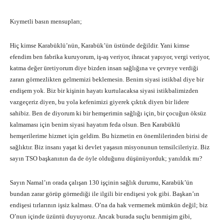
Kıymetli basın mensupları;
Hiç kimse Karabüklü’nün, Karabük’ün üstünde değildir. Yani kimse
efendim ben fabrika kuruyorum, iş-aş veriyor, ihracat yapıyor, vergi veriyor,
katma değer üretiyorum diye bizden insan sağlığına ve çevreye verdiği
zararı görmezlikten gelmemizi beklemesin. Benim siyasi istikbal diye bir
endişem yok. Biz bir kişinin hayatı kurtulacaksa siyasi istikbalimizden
vazgeçeriz diyen, bu yola kefenimizi giyerek çıktık diyen bir lidere
sahibiz. Ben de diyorum ki bir hemşerimin sağlığı için, bir çocuğun öksüz
kalmaması için benim siyasi hayatım feda olsun. Ben Karabüklü
hemşerilerime hizmet için geldim. Bu hizmetin en önemlilerinden birisi de
sağlıktır. Biz insanı yaşat ki devlet yaşasın misyonunun temsilcileriyiz. Biz
sayın TSO başkanının da de öyle olduğunu düşünüyorduk; yanıldık mı?
Sayın Namal’ın orada çalışan 130 işçinin sağlık durumu, Karabük’ün
bundan zarar görüp görmediği ile ilgili bir endişesi yok gibi. Başkan’ın
endişesi tırlarının işsiz kalması. O’na da hak vermemek mümkün değil; biz
O’nun içinde üzüntü duyuyoruz. Ancak burada suçlu benmişim gibi,