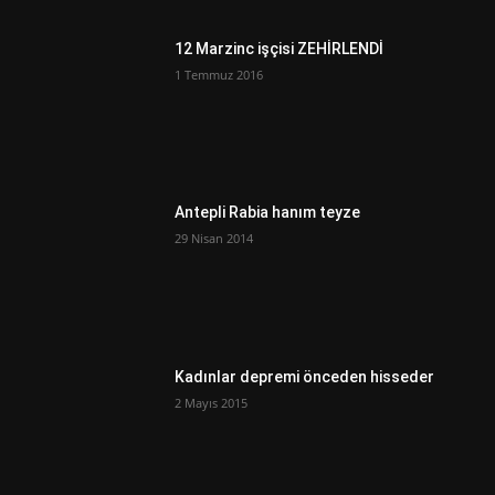
12 Marzinc işçisi ZEHİRLENDİ
1 Temmuz 2016
Antepli Rabia hanım teyze
29 Nisan 2014
Kadınlar depremi önceden hisseder
2 Mayıs 2015