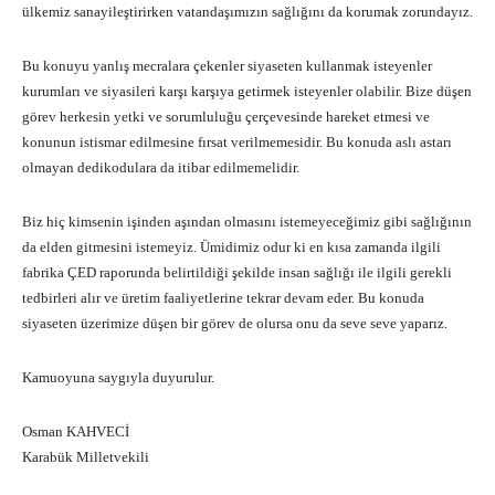
ülkemiz sanayileştirirken vatandaşımızın sağlığını da korumak zorundayız.
Bu konuyu yanlış mecralara çekenler siyaseten kullanmak isteyenler
kurumları ve siyasileri karşı karşıya getirmek isteyenler olabilir. Bize düşen
görev herkesin yetki ve sorumluluğu çerçevesinde hareket etmesi ve
konunun istismar edilmesine fırsat verilmemesidir. Bu konuda aslı astarı
olmayan dedikodulara da itibar edilmemelidir.
Biz hiç kimsenin işinden aşından olmasını istemeyeceğimiz gibi sağlığının
da elden gitmesini istemeyiz. Ümidimiz odur ki en kısa zamanda ilgili
fabrika ÇED raporunda belirtildiği şekilde insan sağlığı ile ilgili gerekli
tedbirleri alır ve üretim faaliyetlerine tekrar devam eder. Bu konuda
siyaseten üzerimize düşen bir görev de olursa onu da seve seve yaparız.
Kamuoyuna saygıyla duyurulur.
Osman KAHVECİ
Karabük Milletvekili