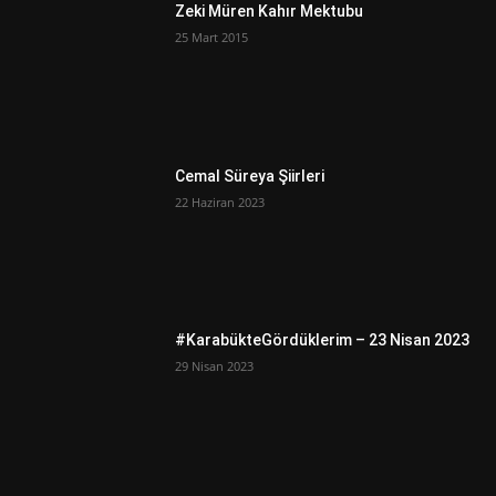
Zeki Müren Kahır Mektubu
25 Mart 2015
Cemal Süreya Şiirleri
22 Haziran 2023
#KarabükteGördüklerim – 23 Nisan 2023
29 Nisan 2023