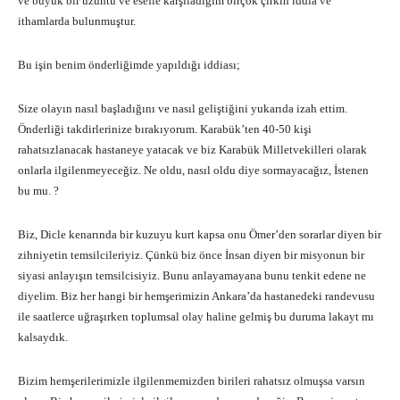
ve büyük bir üzüntü ve esefle karşıladığım birçok çirkin iddia ve
ithamlarda bulunmuştur.
Bu işin benim önderliğimde yapıldığı iddiası;
Size olayın nasıl başladığını ve nasıl geliştiğini yukarıda izah ettim.
Önderliği takdirlerinize bırakıyorum. Karabük’ten 40-50 kişi
rahatsızlanacak hastaneye yatacak ve biz Karabük Milletvekilleri olarak
onlarla ilgilenmeyeceğiz. Ne oldu, nasıl oldu diye sormayacağız, İstenen
bu mu. ?
Biz, Dicle kenarında bir kuzuyu kurt kapsa onu Ömer’den sorarlar diyen bir
zihniyetin temsilcileriyiz. Çünkü biz önce İnsan diyen bir misyonun bir
siyasi anlayışın temsilcisiyiz. Bunu anlayamayana bunu tenkit edene ne
diyelim. Biz her hangi bir hemşerimizin Ankara’da hastanedeki randevusu
ile saatlerce uğraşırken toplumsal olay haline gelmiş bu duruma lakayt mı
kalsaydık.
Bizim hemşerilerimizle ilgilenmemizden birileri rahatsız olmuşsa varsın