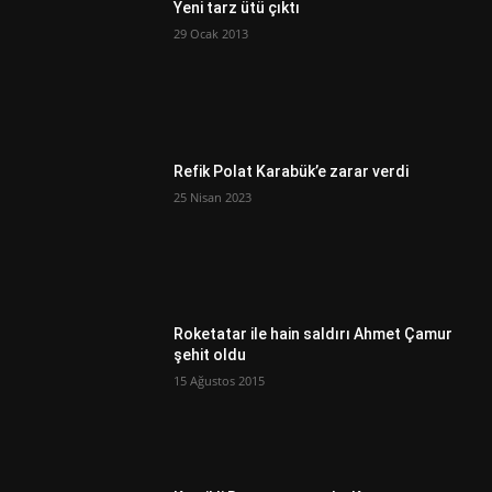
Yeni tarz ütü çıktı
29 Ocak 2013
Refik Polat Karabük’e zarar verdi
25 Nisan 2023
Roketatar ile hain saldırı Ahmet Çamur
şehit oldu
15 Ağustos 2015