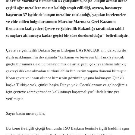
Marzınc Marmara firmasının 43 çalışanının, başta kurşun olmak üzere
çeşitli ağır metallere maruz kaldığı tespit edildiği, ayrıca, hastaneye
başvuran 37 işçide de kurşun metaline rastlandığı, yapılan incelemeler
ve elde edilen bulgular sonucu Marzinc Marmara Geri Kazanım
firmasının faaliyetleri Çevre ve Şehircilik Bakanlığı tarafından tahlil
sonuçları alınıncaya kadar geçici bir süre durdurulduğu “ belirtilmiştir.
Çevre ve Şehircilik Bakanı Sayın Erdoğan BAYRAKTAR’ ın; da konu ile
ilgili açıklamasının devamında “kalkınan ve büyüyen bir Türkiye ancak
güçlü bir sanayi ile olur. Sanayicimiz de artık şunu çok iyi anlamalıdır ki;
çevreyi dikkate almadan sürdürülebilir bir üretim yapma dönemi bitmiştir.
Konu çevre ve insan olunca kimsenin gözünün yaşına bakmayız. Çünkü
başka Türkiye yok, çünkü başka Dünya yok. Çocuklarımız ve geleceğimiz
için çevreye zarar vermeden kalkınmayı başarmalıyız” ifadelerine yer
verilmiştir.
Sayın basın mensupları,
Bu konu ile ilgili çiçeği burnunda TSO Başkanı benimle ilgili haddini aşan