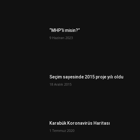
“MHP’li misin?”
9 Haziran 2023
Seçim sayesinde 2015 proje yılı oldu
18 Aralık 2015
Karabük Koronavirüs Haritası
1 Temmuz 2020