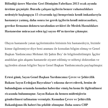
Bilindiği üzere Marzinc Geri Dönüşüm Fabrikası 2013 ocak ayında
üretime geçmiştir. Burada çalışan işçilerin benzer rahatsızlıkları
nedeniyle başlangıçta 15 civarında işçi hemşerimiz kendi imkanlarıyla
hastaneye yatmış, daha sonra ise gerek işçilerin kendi müracaatları,
gerekse firmanın doktoru tarafından sevkleri ile Meslek Hastalıkları
Hastanesine müracaat eden işçi sayısı 40’ın üzerine çıkmıştır.
Olayın hastanede yatan işçilerimizden birisinin biz hastanedeyiz, bizimle
kimse ilgilenmiyor diye beni araması ile konudan bilgim olmuş ve Genel
Başkan Yardımcımız Mehmet Ali Şahin Bey’ de bilgilendirilmiştir. İşçiler
aradıkları gün akşamı hastanede ziyaret edilmiş ve nöbetçi doktordan ve
işçilerden alınan bilgiler Sayın Genel Başkan Yardımcımızla paylaşılmıştır.
Ertesi günü, Sayın Genel Başkan Yardımcımız Çevre ve Şehircilik
Bakanı Sayın Erdoğan Bayraktar’ı odasına davet ederek, benim de
bulunduğum ortamda konudan haberdar etmiş bu konu ile ilgilenilmesi
ricasında bulunmuştur. Sayın Bakan da hemen müfettişlerin
gönderilmesi talimatını vermiştir. Konudan Çevre ve Şehircilik
Bakanlığının ilk haberi bu şekilde olmuştur. Daha sonra CHP