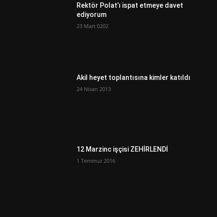
Rektör Polat’ı ispat etmeye davet
ediyorum
23 Mart 0202
Akil heyet toplantısına kimler katıldı
24 Nisan 2013
12 Marzinc işçisi ZEHİRLENDİ
1 Temmuz 2016