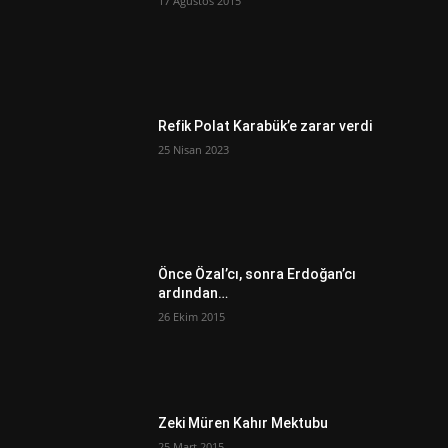
17 Ağustos 2015
Refik Polat Karabük’e zarar verdi
25 Nisan 2023
Önce Özal’cı, sonra Erdoğan’cı
ardından…
26 Ekim 2015
Zeki Müren Kahır Mektubu
25 Mart 2015