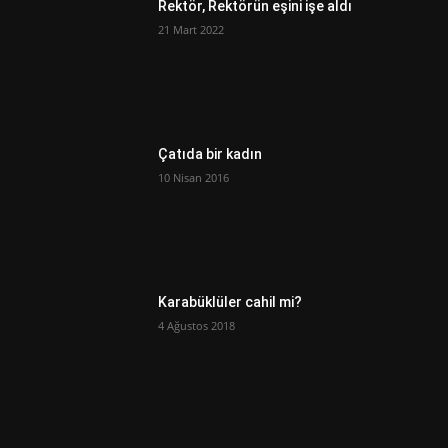
Rektör, Rektörün eşini işe aldı
21 Mart 2022
Çatıda bir kadın
10 Nisan 2016
Karabüklüler cahil mi?
4 Ağustos 2018