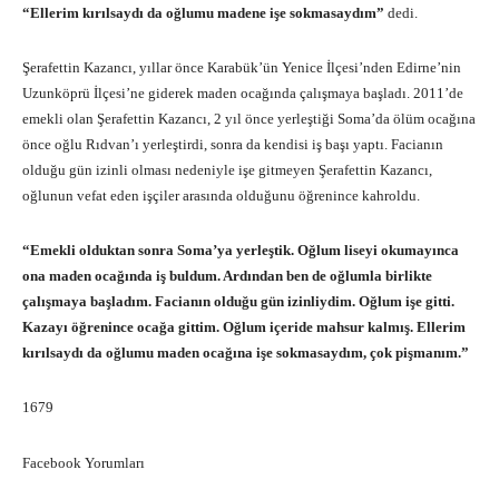
“Ellerim kırılsaydı da oğlumu madene işe sokmasaydım”
dedi.
Şerafettin Kazancı, yıllar önce Karabük’ün Yenice İlçesi’nden Edirne’nin
Uzunköprü İlçesi’ne giderek maden ocağında çalışmaya başladı. 2011’de
emekli olan Şerafettin Kazancı, 2 yıl önce yerleştiği Soma’da ölüm ocağına
önce oğlu Rıdvan’ı yerleştirdi, sonra da kendisi iş başı yaptı. Facianın
olduğu gün izinli olması nedeniyle işe gitmeyen Şerafettin Kazancı,
oğlunun vefat eden işçiler arasında olduğunu öğrenince kahroldu.
“Emekli olduktan sonra Soma’ya yerleştik. Oğlum liseyi okumayınca
ona maden ocağında iş buldum. Ardından ben de oğlumla birlikte
çalışmaya başladım. Facianın olduğu gün izinliydim. Oğlum işe gitti.
Kazayı öğrenince ocağa gittim. Oğlum içeride mahsur kalmış. Ellerim
kırılsaydı da oğlumu maden ocağına işe sokmasaydım, çok pişmanım.”
1679
Facebook Yorumları