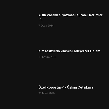
Altın Varaklı el yazması Kurân-ı Kerimler
-1-
7 Ocak 2014
Kimsesizlerin kimsesi: Müşerref Halam
13 Kasım 2016
Özel Röportaj -1- Özkan Çetinkaya
31 Mart 2026