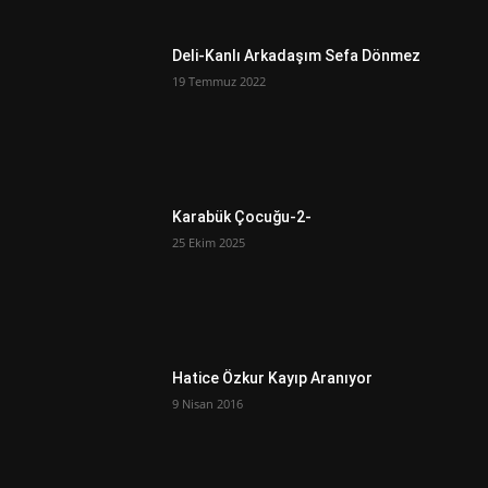
Deli-Kanlı Arkadaşım Sefa Dönmez
19 Temmuz 2022
Karabük Çocuğu-2-
25 Ekim 2025
Hatice Özkur Kayıp Aranıyor
9 Nisan 2016