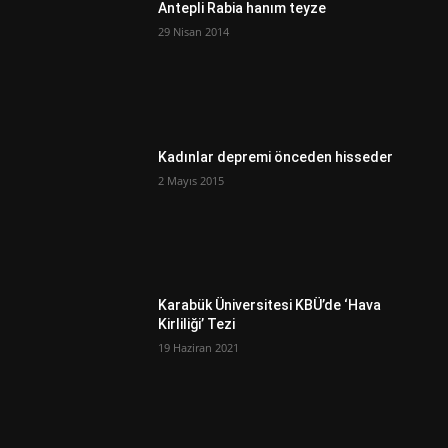
Antepli Rabia hanım teyze
29 Nisan 2014
Kadınlar depremi önceden hisseder
2 Mayıs 2015
Karabük Üniversitesi KBÜ’de ‘Hava
Kirliliği’ Tezi
19 Haziran 2021