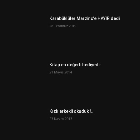
Karabüklüler Marzinc'e HAYIR dedi
28 Temmuz 2019
Kitap en değerli hediyedir
21 Mayıs 2014
Kızlı erkekli okuduk !..
23 Kasım 2013