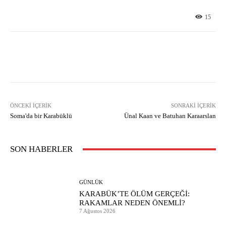
15
Facebook
X
Pinterest
What
ÖNCEKI İÇERIK
SONRAKI İÇERIK
Soma'da bir Karabüklü
Ünal Kaan ve Batuhan Karaarslan
SON HABERLER
GÜNLÜK
KARABÜK’TE ÖLÜM GERÇEĞİ:
RAKAMLAR NEDEN ÖNEMLİ?
7 Ağustos 2026