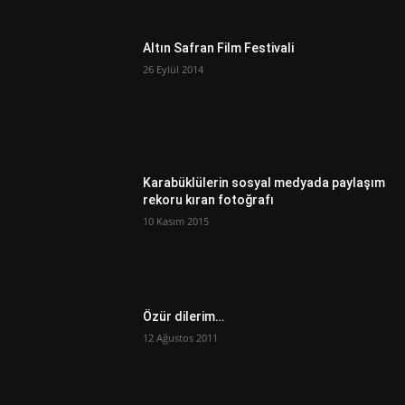
Altın Safran Film Festivali
26 Eylül 2014
Karabüklülerin sosyal medyada paylaşım
rekoru kıran fotoğrafı
10 Kasım 2015
Özür dilerim…
12 Ağustos 2011