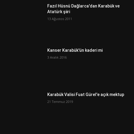
Fazıl Hüsnü Dağlarca'dan Karabük ve
Atatürk şiiri
13 Ağustos 2011
Kanser Karabük'ün kaderi mi
3 Aralık 2016
Karabük Valisi Fuat Gürel'e açık mektup
21 Temmuz 2019