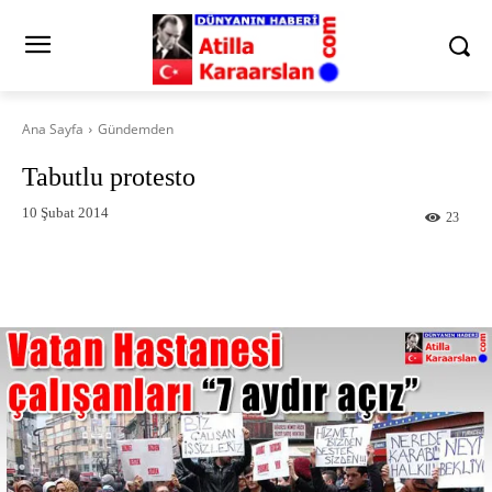
Ana Sayfa
Gündemden
Tabutlu protesto
10 Şubat 2014
23
Facebook
X
Pinterest
What