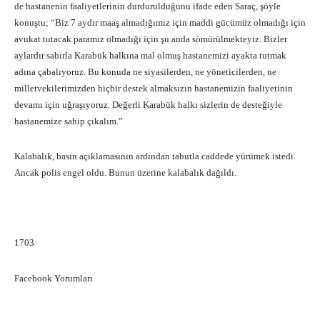
de hastanenin faaliyetlerinin durdurulduğunu ifade eden Saraç, şöyle
konuştu; “Biz 7 aydır maaş almadığımız için maddi gücümüz olmadığı için
avukat tutacak paramız olmadığı için şu anda sömürülmekteyiz. Bizler
aylardır sabırla Karabük halkına mal olmuş hastanemizi ayakta tutmak
adına çabalıyoruz. Bu konuda ne siyasilerden, ne yöneticilerden, ne
milletvekilerimizden hiçbir destek almaksızın hastanemizin faaliyetinin
devamı için uğraşıyoruz. Değerli Karabük halkı sizlerin de desteğiyle
hastanemize sahip çıkalım.”
Kalabalık, basın açıklamasının ardından tabutla caddede yürümek istedi.
Ancak polis engel oldu. Bunun üzerine kalabalık dağıldı.
1703
Facebook Yorumları