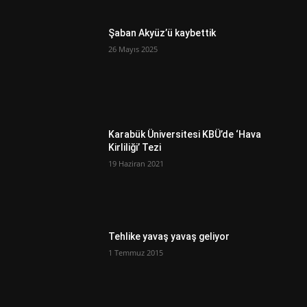
Şaban Akyüz’ü kaybettik
26 Mayıs 2025
Karabük Üniversitesi KBÜ’de ‘Hava
Kirliliği’ Tezi
19 Haziran 2021
Tehlike yavaş yavaş geliyor
1 Temmuz 2015