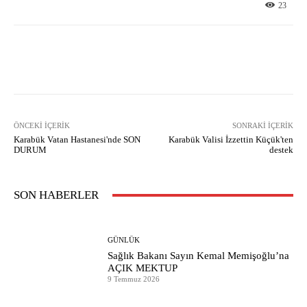
23
Facebook
X
Pinterest
What
ÖNCEKI İÇERIK
SONRAKI İÇERIK
Karabük Vatan Hastanesi'nde SON
Karabük Valisi İzzettin Küçük'ten
DURUM
destek
SON HABERLER
GÜNLÜK
Sağlık Bakanı Sayın Kemal Memişoğlu’na
AÇIK MEKTUP
9 Temmuz 2026