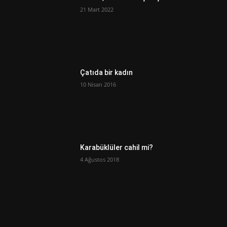
21 Mart 2022
Çatıda bir kadın
10 Nisan 2016
Karabüklüler cahil mi?
4 Ağustos 2018