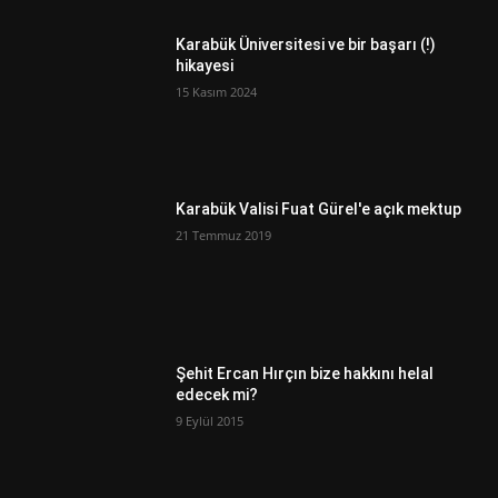
Karabük Üniversitesi ve bir başarı (!)
hikayesi
15 Kasım 2024
Karabük Valisi Fuat Gürel'e açık mektup
21 Temmuz 2019
Şehit Ercan Hırçın bize hakkını helal
edecek mi?
9 Eylül 2015