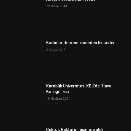
29 Nisan 2014
Kadınlar depremi önceden hisseder
2 Mayıs 2015
Karabük Üniversitesi KBÜ’de ‘Hava
Kirliliği’ Tezi
19 Haziran 2021
Rektör, Rektörün eşini işe aldı