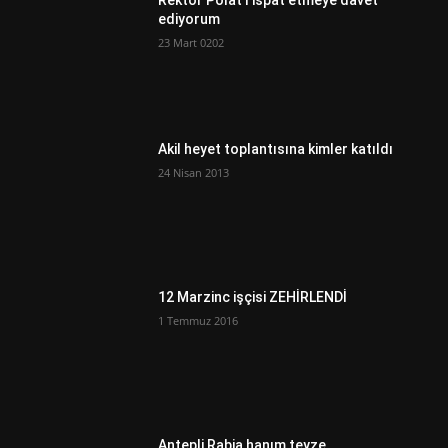
Rektör Polat’ı ispat etmeye davet
ediyorum
23 Mart 0202
Akil heyet toplantısına kimler katıldı
24 Nisan 2013
12 Marzinc işçisi ZEHİRLENDİ
1 Temmuz 2016
Antepli Rabia hanım teyze