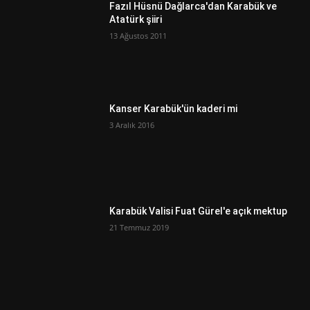
Fazıl Hüsnü Dağlarca'dan Karabük ve
Atatürk şiiri
13 Ağustos 2011
Kanser Karabük'ün kaderi mi
3 Aralık 2016
Karabük Valisi Fuat Gürel'e açık mektup
21 Temmuz 2019