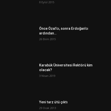
8 Eylül 2015
Önce Özal’cı, sonra Erdoğan’cı
ardından…
26 Ekim 2015
Karabük Üniversitesi Rektörü kim
olacak?
3 Nisan 2019
Yeni tarz ütü çıktı
29 Ocak 2013