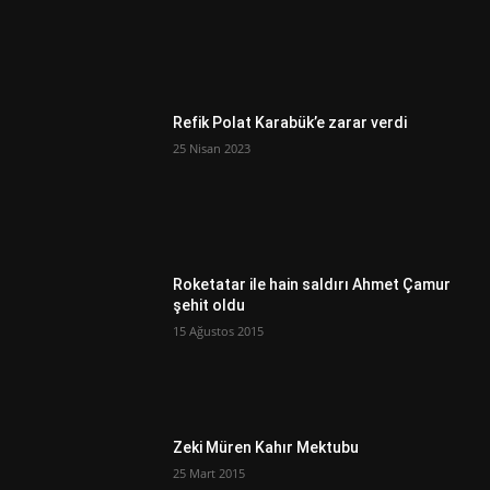
Refik Polat Karabük’e zarar verdi
25 Nisan 2023
Roketatar ile hain saldırı Ahmet Çamur
şehit oldu
15 Ağustos 2015
Zeki Müren Kahır Mektubu
25 Mart 2015