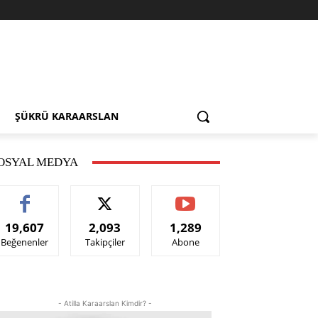
ŞÜKRÜ KARAARSLAN
OSYAL MEDYA
19,607
2,093
1,289
Beğenenler
Takipçiler
Abone
- Atilla Karaarslan Kimdir? -