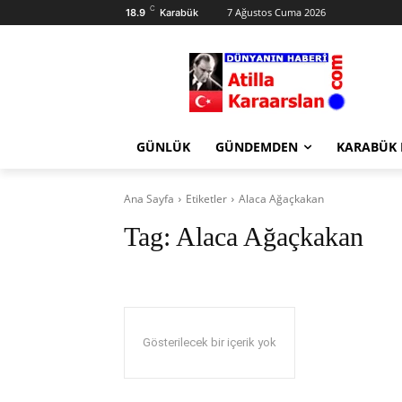
C
7 Ağustos Cuma 2026
18.9
Karabük
GÜNLÜK
GÜNDEMDEN
KARABÜK
Ana Sayfa
Etiketler
Alaca Ağaçkakan
Tag:
Alaca Ağaçkakan
Gösterilecek bir içerik yok