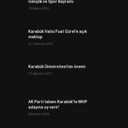
Gençlik ve Spor Bayramı
19 Mayıs 2016
Karabük Valisi Fuat Gürel'e açık
mektup
21 Temmuz 2019
Karabük Üniversitesi'nin önemi
12 Ağustos 2011
AK Parti tabanı Karabük'te MHP
adayına oy verir!
29 Kasım 2018