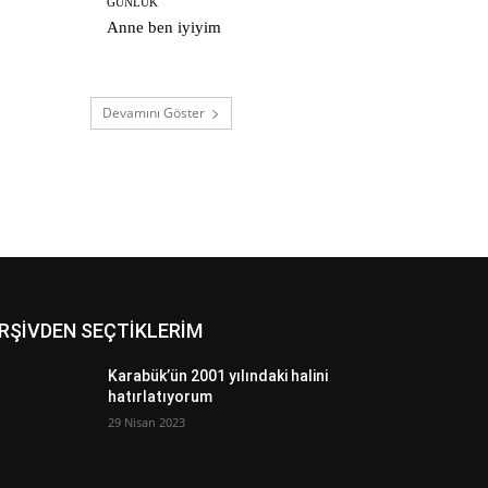
GÜNLÜK
Anne ben iyiyim
Devamını Göster
RŞİVDEN SEÇTİKLERİM
Karabük’ün 2001 yılındaki halini
hatırlatıyorum
29 Nisan 2023