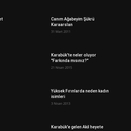
et
Canım Ağabeyim Şükrü
Karaarslan
31 Mart 2011
Karabük'te neler oluyor
"Farkında mısınız?"
21 Nisan 2015
Yüksek Fırınlarda neden kadın
isimleri
3 Nisan 2013
Karabük'e gelen Akil heyete