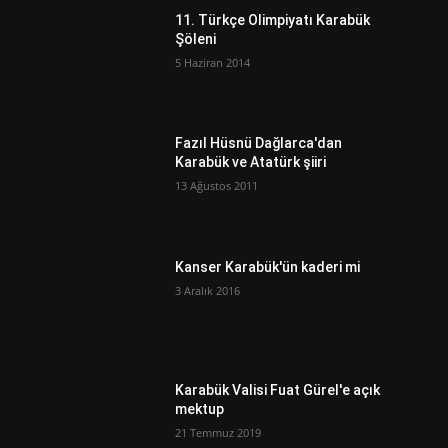
ı
11. Türkçe Olimpiyatı Karabük
Şöleni
5 Haziran 2014
Fazıl Hüsnü Dağlarca'dan
Karabük ve Atatürk şiiri
13 Ağustos 2011
Kanser Karabük'ün kaderi mi
3 Aralık 2016
Karabük Valisi Fuat Gürel'e açık
mektup
21 Temmuz 2019