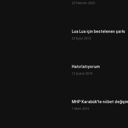
22 Haziran 2023
Lua Lua için bestelenen şarkı
23 Eylül 2013
Hatırlatıyorum
12 Şubat 2018
MHP Karabük'te nöbet değişi
1 Mart 2014