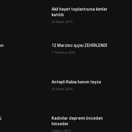
Akil heyet toplantısına kimler
katıldı
24 Nisan 2013
on
12 Marzinc işçisi ZEHİRLENDİ
1 Temmuz 2016
Antepli Rabia hanım teyze
29 Nisan 2014
ü
Kadınlar depremi önceden
hisseder
2 Mayıs 2015