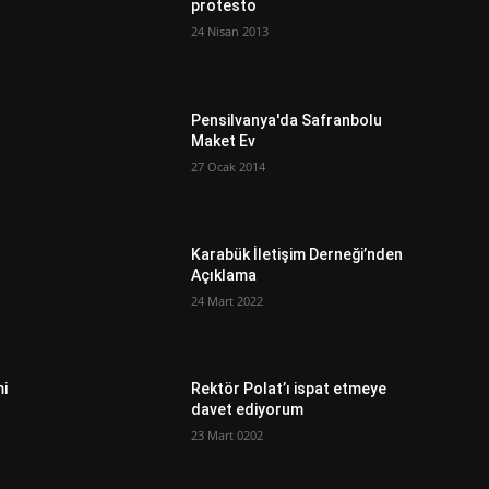
protesto
24 Nisan 2013
Pensilvanya'da Safranbolu
Maket Ev
27 Ocak 2014
Karabük İletişim Derneği’nden
Açıklama
24 Mart 2022
mi
Rektör Polat’ı ispat etmeye
davet ediyorum
23 Mart 0202