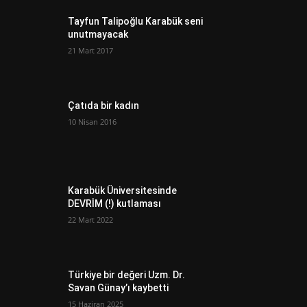
Tayfun Talipoğlu Karabük seni
unutmayacak
21 Mart 2017
Çatıda bir kadın
10 Nisan 2016
Karabük Üniversitesinde
DEVRİM (!) kutlaması
22 Mart 2022
Türkiye bir değeri Uzm. Dr.
Savan Günay’ı kaybetti
15 Haziran 2025