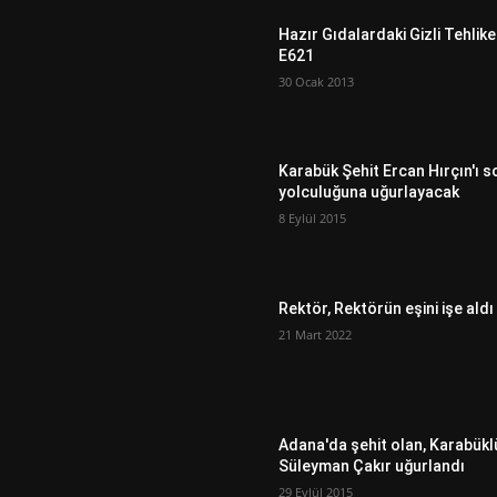
Hazır Gıdalardaki Gizli Tehlike
E621
30 Ocak 2013
Karabük Şehit Ercan Hırçın'ı s
yolculuğuna uğurlayacak
8 Eylül 2015
Rektör, Rektörün eşini işe aldı
21 Mart 2022
Adana'da şehit olan, Karabükl
Süleyman Çakır uğurlandı
29 Eylül 2015