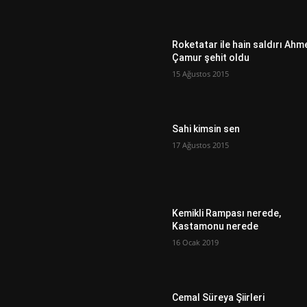
Roketatar ile hain saldırı Ahm
Çamur şehit oldu
15 Ağustos 2015
Sahi kimsin sen
17 Ağustos 2015
Kemikli Rampası nerede,
Kastamonu nerede
16 Ocak 2019
Cemal Süreya Şiirleri