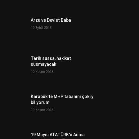
Arzu ve Devlet Baba
19 Eylül 2013
Tarih sussa, hakikat
susmayacak
10 Kasım 2018
Karabük'te MHP tabanını çok iyi
biliyorum
19 Kasım 2018
19 Mayıs ATATÜRK'ü Anma