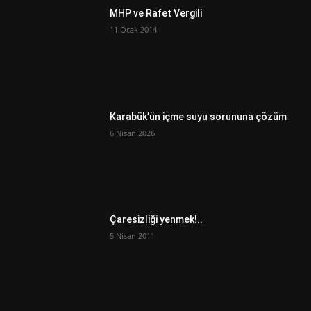
MHP ve Rafet Vergili
11 Ocak 2014
Karabük’ün içme suyu sorununa çözüm
6 Nisan 2026
Çaresizliği yenmek!..
5 Nisan 2011