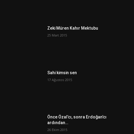
Zeki Müren Kahır Mektubu
25 Mart 2015
Sahi kimsin sen
17 Ağustos 2015
Önce Özal’cı, sonra Erdoğan’cı
ardından…
26 Ekim 2015