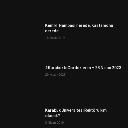
Kemikli Rampası nerede, Kastamonu
nerede
16 Ocak 2019
#KarabükteGördüklerim – 23 Nisan 2023
29 Nisan 2023
Karabük Üniversitesi Rektörü kim
olacak?
3 Nisan 2019