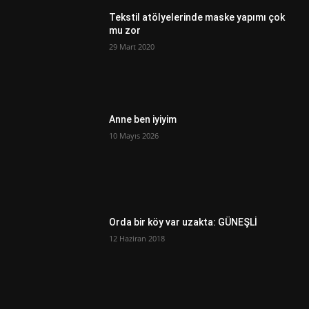
Tekstil atölyelerinde maske yapımı çok
mu zor
29 Mart 2020
Anne ben iyiyim
10 Mayıs 2026
Orda bir köy var uzakta: GÜNEŞLİ
12 Haziran 2018