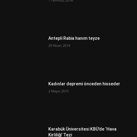
1 Temmuz 2016
Antepli Rabia hanım teyze
29 Nisan 2014
Kadınlar depremi önceden hisseder
2 Mayıs 2015
Karabük Üniversitesi KBÜ’de ‘Hava
Kirliliği’ Tezi