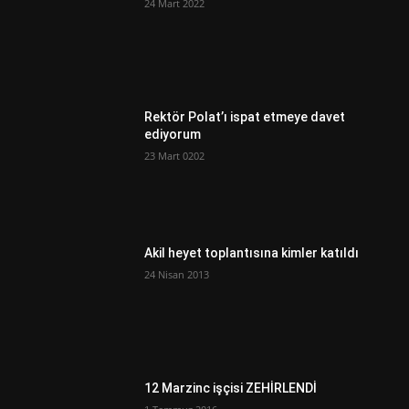
24 Mart 2022
Rektör Polat’ı ispat etmeye davet
ediyorum
23 Mart 0202
Akil heyet toplantısına kimler katıldı
24 Nisan 2013
12 Marzinc işçisi ZEHİRLENDİ