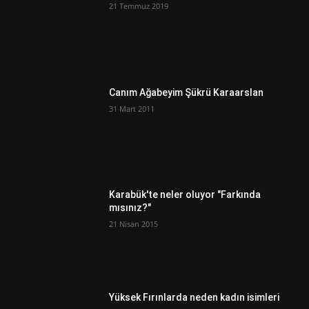
21 Temmuz 2019
Canım Ağabeyim Şükrü Karaarslan
31 Mart 2011
Karabük'te neler oluyor "Farkında
mısınız?"
21 Nisan 2015
Yüksek Fırınlarda neden kadın isimleri