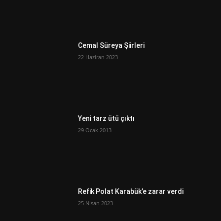
Cemal Süreya Şiirleri
22 Haziran 2023
Yeni tarz ütü çıktı
29 Ocak 2013
Refik Polat Karabük’e zarar verdi
25 Nisan 2023