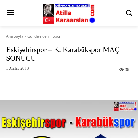
Ana Sayfa
Gündemden
Spor
Eskişehirspor – K. Karabükspor MAÇ
SONUCU
1 Aralık 2013
36
Facebook
X
Pinterest
What