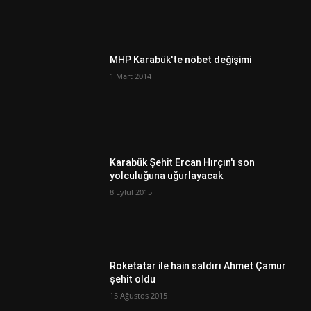
MHP Karabük'te nöbet değişimi
1 Mart 2014
Karabük Şehit Ercan Hırçın'ı son
yolculuğuna uğurlayacak
8 Eylül 2015
Roketatar ile hain saldırı Ahmet Çamur
şehit oldu
15 Ağustos 2015