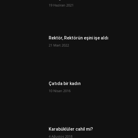
19 Haziran 2021
Rektör, Rektörün eşini işe aldı
21 Mart 2022
Çatıda bir kadın
10 Nisan 2016
Karabüklüler cahil mi?
4 Ağustos 2018