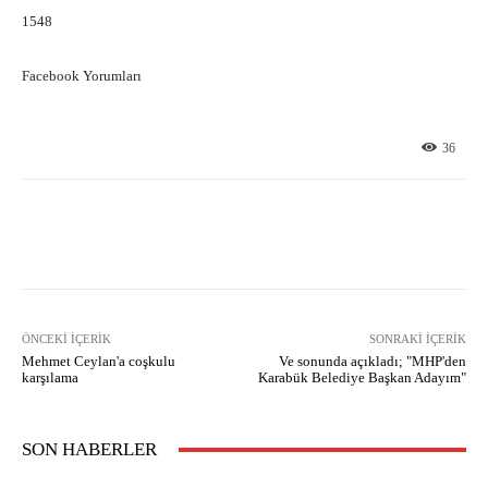
1548
Facebook Yorumları
36
Facebook
X
Pinterest
What
ÖNCEKI İÇERIK
SONRAKI İÇERIK
Mehmet Ceylan'a coşkulu
Ve sonunda açıkladı; "MHP'den
karşılama
Karabük Belediye Başkan Adayım"
SON HABERLER