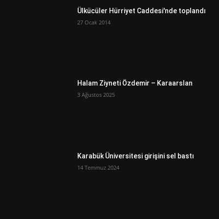
Ülkücüler Hürriyet Caddesi'nde toplandı
27 Ocak 2014
Halam Ziyneti Özdemir – Karaarslan
3 Ağustos 2025
Karabük Üniversitesi girişini sel bastı
14 Temmuz 2024