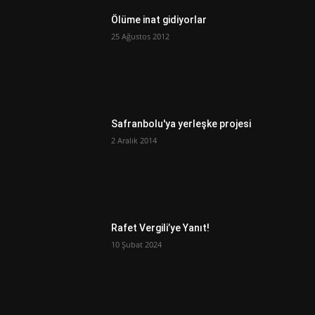
Ölüme inat gidiyorlar
25 Ağustos 2012
Safranbolu'ya yerleşke projesi
2 Aralık 2014
Rafet Vergili’ye Yanıt!
10 Şubat 2024