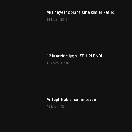
Akil heyet toplantısına kimler katıldı
24 Nisan 2013
12 Marzinc işçisi ZEHİRLENDİ
1 Temmuz 2016
Antepli Rabia hanım teyze
29 Nisan 2014