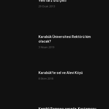
Yeni tarz ütü çıktı
29 Ocak 2013
Karabük Üniversitesi Rektörü kim
olacak?
3 Nisan 2019
Karabük'te sel ve Alevi Köyü
8 Ekim 2018
Kemikli Rampası nerede, Kastamonu