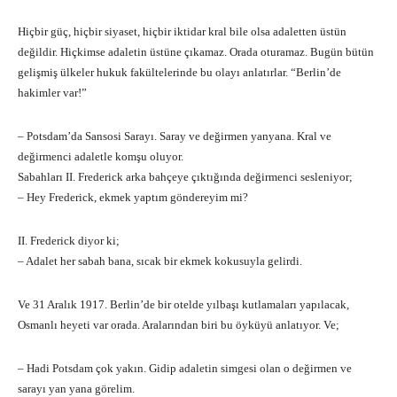
Hiçbir güç, hiçbir siyaset, hiçbir iktidar kral bile olsa adaletten üstün
değildir. Hiçkimse adaletin üstüne çıkamaz. Orada oturamaz. Bugün bütün
gelişmiş ülkeler hukuk fakültelerinde bu olayı anlatırlar. “Berlin’de
hakimler var!”
– Potsdam’da Sansosi Sarayı. Saray ve değirmen yanyana. Kral ve
değirmenci adaletle komşu oluyor.
Sabahları II. Frederick arka bahçeye çıktığında değirmenci sesleniyor;
– Hey Frederick, ekmek yaptım göndereyim mi?
II. Frederick diyor ki;
– Adalet her sabah bana, sıcak bir ekmek kokusuyla gelirdi.
Ve 31 Aralık 1917. Berlin’de bir otelde yılbaşı kutlamaları yapılacak,
Osmanlı heyeti var orada. Aralarından biri bu öyküyü anlatıyor. Ve;
– Hadi Potsdam çok yakın. Gidip adaletin simgesi olan o değirmen ve
sarayı yan yana görelim.