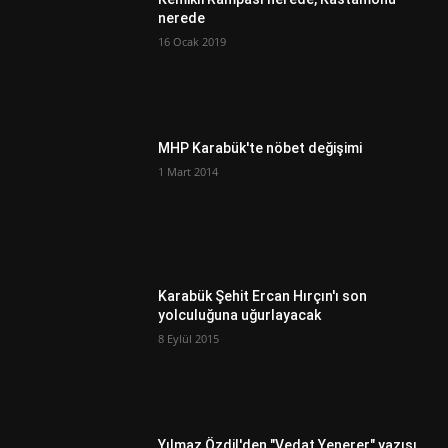
nerede
16 Ocak 2019
MHP Karabük'te nöbet değişimi
1 Mart 2014
Karabük Şehit Ercan Hırçın'ı son
yolculuğuna uğurlayacak
8 Eylül 2015
Yılmaz Özdil'den "Vedat Yenerer" yazısı