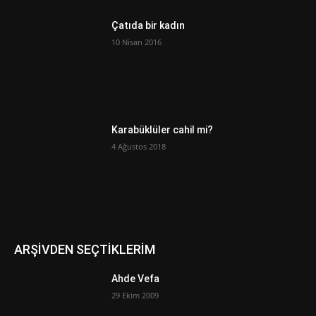
Çatıda bir kadın
10 Nisan 2016
Karabüklüler cahil mi?
4 Ağustos 2018
ARŞİVDEN SEÇTİKLERİM
Ahde Vefa
29 Ekim 2009