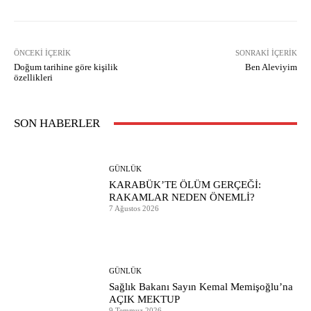
ÖNCEKI İÇERIK
SONRAKI İÇERIK
Doğum tarihine göre kişilik
Ben Aleviyim
özellikleri
SON HABERLER
GÜNLÜK
KARABÜK’TE ÖLÜM GERÇEĞİ:
RAKAMLAR NEDEN ÖNEMLİ?
7 Ağustos 2026
GÜNLÜK
Sağlık Bakanı Sayın Kemal Memişoğlu’na
AÇIK MEKTUP
9 Temmuz 2026