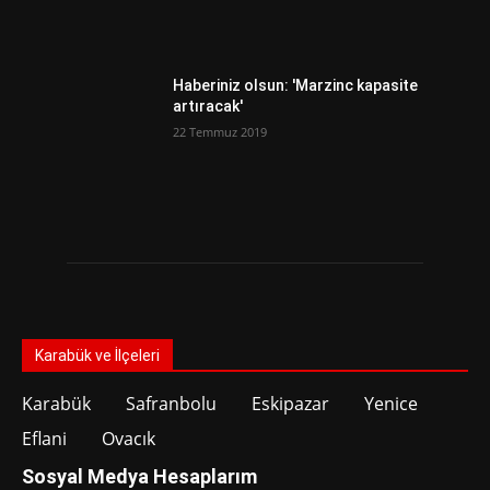
Haberiniz olsun: 'Marzinc kapasite
artıracak'
22 Temmuz 2019
Karabük ve İlçeleri
Karabük
Safranbolu
Eskipazar
Yenice
Eflani
Ovacık
Sosyal Medya Hesaplarım