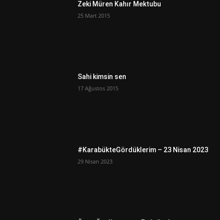
Zeki Müren Kahır Mektubu
25 Mart 2015
Sahi kimsin sen
17 Ağustos 2015
#KarabükteGördüklerim – 23 Nisan 2023
29 Nisan 2023