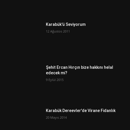
Karabük'ü Seviyorum
12 Ağustos 2011
Şehit Ercan Hırçın bize hakkını helal
edecek mi?
9 Eylül 2015
Karabük Dereevler'de Virane Fidanlık
20 Mayıs 2014