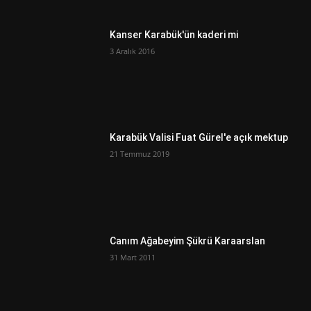
Kanser Karabük'ün kaderi mi
3 Aralık 2016
Karabük Valisi Fuat Gürel'e açık mektup
21 Temmuz 2019
Canım Ağabeyim Şükrü Karaarslan
31 Mart 2011