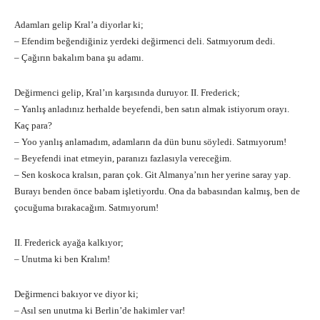
Adamları gelip Kral’a diyorlar ki;
– Efendim beğendiğiniz yerdeki değirmenci deli. Satmıyorum dedi.
– Çağırın bakalım bana şu adamı.
Değirmenci gelip, Kral’ın karşısında duruyor. II. Frederick;
– Yanlış anladınız herhalde beyefendi, ben satın almak istiyorum orayı.
Kaç para?
– Yoo yanlış anlamadım, adamların da dün bunu söyledi. Satmıyorum!
– Beyefendi inat etmeyin, paranızı fazlasıyla vereceğim.
– Sen koskoca kralsın, paran çok. Git Almanya’nın her yerine saray yap.
Burayı benden önce babam işletiyordu. Ona da babasından kalmış, ben de
çocuğuma bırakacağım. Satmıyorum!
II. Frederick ayağa kalkıyor;
– Unutma ki ben Kralım!
Değirmenci bakıyor ve diyor ki;
– Asıl sen unutma ki Berlin’de hakimler var!