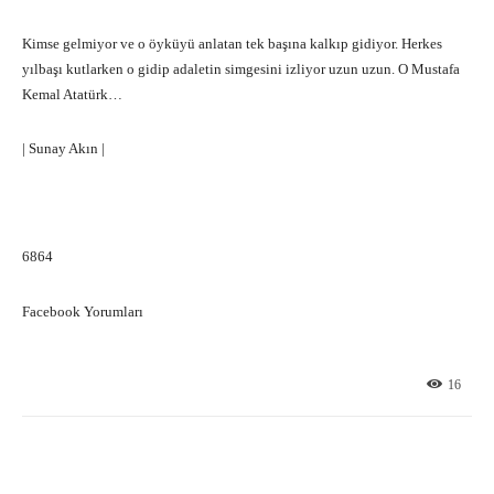
Kimse gelmiyor ve o öyküyü anlatan tek başına kalkıp gidiyor. Herkes
yılbaşı kutlarken o gidip adaletin simgesini izliyor uzun uzun. O Mustafa
Kemal Atatürk…
| Sunay Akın |
6864
Facebook Yorumları
16
Facebook
X
Pinterest
What