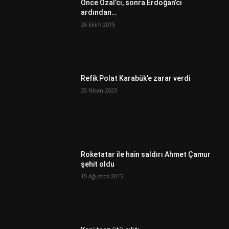
Önce Özal’cı, sonra Erdoğan’cı
ardından…
26 Ekim 2015
Refik Polat Karabük’e zarar verdi
25 Nisan 2023
Roketatar ile hain saldırı Ahmet Çamur
şehit oldu
15 Ağustos 2015