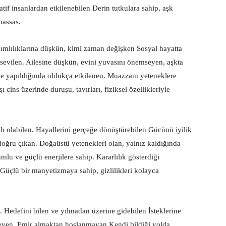
tif insanlardan etkilenebilen Derin tutkulara sahip, aşk
hassas.
ımlılıklarına düşkün, kimi zaman değişken Sosyal hayatta
 sevilen. Ailesine düşkün, evini yuvasını önemseyen, aşkta
ne yapıldığında oldukça etkilenen. Muazzam yeteneklere
ı cins üzerinde duruşu, tavırları, fiziksel özellikleriyle
lı olabilen. Hayallerini gerçeğe dönüştürebilen Gücünü iyilik
doğru çıkan. Doğaüstü yetenekleri olan, yalnız kaldığında
mlu ve güçlü enerjilere sahip. Kararlılık gösterdiği
Güçlü bir manyetizmaya sahip, gizlilikleri kolayca
 Hedefini bilen ve yılmadan üzerine gidebilen İsteklerine
meyen. Emir almaktan hoşlanmayan Kendi bildiği yolda