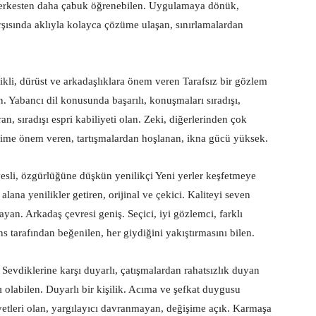
 herkesten daha çabuk öğrenebilen. Uygulamaya dönük,
rşısında aklıyla kolayca çözüme ulaşan, sınırlamalardan
kli, dürüst ve arkadaşlıklara önem veren Tarafsız bir gözlem
Yabancı dil konusunda başarılı, konuşmaları sıradışı,
, sıradışı espri kabiliyeti olan. Zeki, diğerlerinden çok
lime önem veren, tartışmalardan hoşlanan, ikna gücü yüksek.
vesli, özgürlüğüne düşkün yenilikçi Yeni yerler keşfetmeye
ana yenilikler getiren, orijinal ve çekici. Kaliteyi seven
yan. Arkadaş çevresi geniş. Seçici, iyi gözlemci, farklı
cins tarafından beğenilen, her giydiğini yakıştırmasını bilen.
evdiklerine karşı duyarlı, çatışmalardan rahatsızlık duyan
 olabilen. Duyarlı bir kişilik. Acıma ve şefkat duygusu
yetleri olan, yargılayıcı davranmayan, değişime açık. Karmaşa