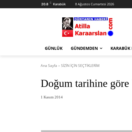
C
8 Ağustos Cumartesi 2026
20.8
Karabük
GÜNLÜK
GÜNDEMDEN
KARABÜK
Ana Sayfa
SİZİN İÇİN SEÇTİKLERİM
Doğum tarihine göre k
1 Kasım 2014
Facebook
X
Pintere