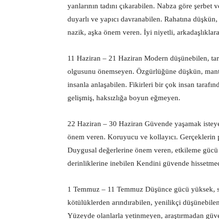
yanlarının tadını çıkarabilen. Nabza göre şerbet v
duyarlı ve yapıcı davranabilen. Rahatına düşkün
nazik, aşka önem veren. İyi niyetli, arkadaşlıkla
11 Haziran – 21 Haziran Modern düşünebilen, tar
olgusunu önemseyen. Özgürlüğüne düşkün, mantık
insanla anlaşabilen. Fikirleri bir çok insan tarafı
gelişmiş, haksızlığa boyun eğmeyen.
22 Haziran – 30 Haziran Güvende yaşamak isteyen,
önem veren. Koruyucu ve kollayıcı. Gerçeklerin p
Duygusal değerlerine önem veren, etkileme gücü y
derinliklerine inebilen Kendini güvende hissetme
1 Temmuz – 11 Temmuz Düşünce gücü yüksek, s
kötülüklerden arındırabilen, yenilikçi düşünebile
Yüzeyde olanlarla yetinmeyen, araştırmadan güven