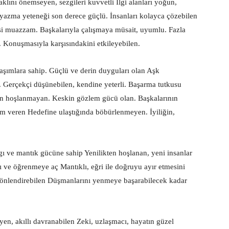
klını önemseyen, sezgileri kuvvetli İlgi alanları yoğun,
zma yeteneği son derece güçlü. İnsanları kolayca çözebilen
i muazzam. Başkalarıyla çalışmaya müsait, uyumlu. Fazla
onuşmasıyla karşısındakini etkileyebilen.
aşımlara sahip. Güçlü ve derin duyguları olan Aşk
en. Gerçekçi düşünebilen, kendine yeterli. Başarma tutkusu
tan hoşlanmayan. Keskin gözlem gücü olan. Başkalarının
em veren Hedefine ulaştığında böbürlenmeyen. İyiliğin,
ı ve mantık gücüne sahip Yenilikten hoşlanan, yeni insanlar
 ve öğrenmeye aç Mantıklı, eğri ile doğruyu ayır etmesini
 yönlendirebilen Düşmanlarını yenmeye başarabilecek kadar
yen, akıllı davranabilen Zeki, uzlaşmacı, hayatın güzel