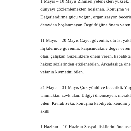
1 Mayıs – 10 Mayıs Zihinsel yetenekleri yüksek, a
dünyayı gözlemlemekten hoşlanan. Konuşma ve ya
Değerlendirme gücü yoğun, organizasyon beceris
detaydan hoşlanmayan Özgürlüğüne önem veren. K
11 Mayıs – 20 Mayıs Gayet güvenilir, dürüst yakl
ilişkilerinde güvenilir, karşısındakine değer ver
olan, çalışkan Güzelliklere önem veren, kabalık
haksız sözlerinden etkilenebilen. Arkadaşlığa ön
vefanın kıymetini bilen.
21 Mayıs – 31 Mayıs Çok yönlü ve becerikli. Yarg
tanımaktan zevk alan. Bilgiyi önemseyen, meraklı
bilen. Kıvrak zeka, konuşma kabiliyeti, kendini
akıllı.
1 Haziran – 10 Haziran Sosyal ilişkilerini önemse