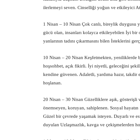
ilerlemeyi seven. Cinselliği yoğun ve etkileyici Ate
1 Nisan – 10 Nisan Çok canlı, bireylik duygusu yük
gücü olan, insanları kolayca etkileyebilen İyi bir
yanlarının tadını çıkarmasını bilen İsteklerini ger
10 Nisan – 20 Nisan Keşfetmekten, yeniliklerde
hoşsohbet, açık fikirli. İyi niyetli, geleceğini şe
kendine güvenen. Adaletli, yardıma hazır, takdir 
hoşlanan.
20 Nisan – 30 Nisan Güzelliklere aşık, gösterişli
önemseyen, koruyan, sahiplenen. Sosyal hayatın 
Güzel bir çevrede yaşamak isteyen. Duyarlı ve este
duyulan Uzlaşmazlık, kavga ve çekişmelerden h