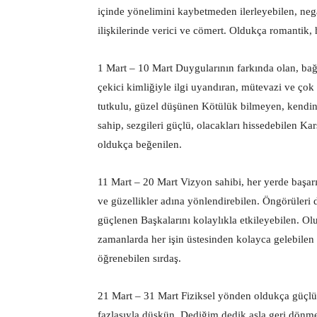
içinde yönelimini kaybetmeden ilerleyebilen, nega
ilişkilerinde verici ve cömert. Oldukça romantik, 
1 Mart – 10 Mart Duygularının farkında olan, bağ
çekici kimliğiyle ilgi uyandıran, mütevazi ve çok
tutkulu, güzel düşünen Kötülük bilmeyen, kendi
sahip, sezgileri güçlü, olacakları hissedebilen Karş
oldukça beğenilen.
11 Mart – 20 Mart Vizyon sahibi, her yerde başarı
ve güzellikler adına yönlendirebilen. Öngörüleri 
güçlenen Başkalarını kolaylıkla etkileyebilen. Olu
zamanlarda her işin üstesinden kolayca gelebilen 
öğrenebilen sırdaş.
21 Mart – 31 Mart Fiziksel yönden oldukça güçlü.
fazlasıyla düşkün. Dediğim dedik asla geri dön