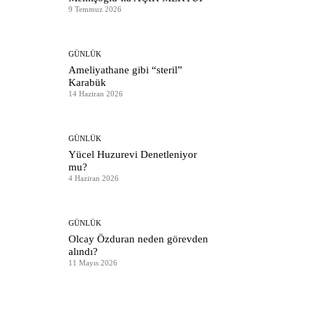
9 Temmuz 2026
GÜNLÜK
Ameliyathane gibi “steril”
Karabük
14 Haziran 2026
GÜNLÜK
Yücel Huzurevi Denetleniyor
mu?
4 Haziran 2026
GÜNLÜK
Olcay Özduran neden görevden
alındı?
11 Mayıs 2026