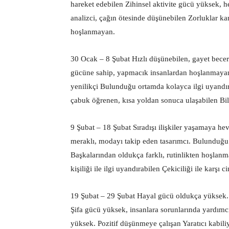
hareket edebilen Zihinsel aktivite gücü yüksek,
analizci, çağın ötesinde düşünebilen Zorluklar ka
hoşlanmayan.
30 Ocak – 8 Şubat Hızlı düşünebilen, gayet beceri
gücüne sahip, yapmacık insanlardan hoşlanmayan. 
yenilikçi Bulunduğu ortamda kolayca ilgi uyandıran
çabuk öğrenen, kısa yoldan sonuca ulaşabilen Bi
9 Şubat – 18 Şubat Sıradışı ilişkiler yaşamaya he
meraklı, modayı takip eden tasarımcı. Bulunduğu al
Başkalarından oldukça farklı, rutinlikten hoşlanma
kişiliği ile ilgi uyandırabilen Çekiciliği ile karşı 
19 Şubat – 29 Şubat Hayal gücü oldukça yüksek. S
Şifa gücü yüksek, insanlara sorunlarında yardımcı
yüksek. Pozitif düşünmeye çalışan Yaratıcı kabili