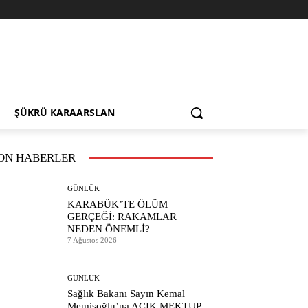
ŞÜKRÜ KARAARSLAN
ON HABERLER
GÜNLÜK
KARABÜK’TE ÖLÜM
GERÇEĞİ: RAKAMLAR
NEDEN ÖNEMLİ?
7 Ağustos 2026
GÜNLÜK
Sağlık Bakanı Sayın Kemal
Memişoğlu’na AÇIK MEKTUP