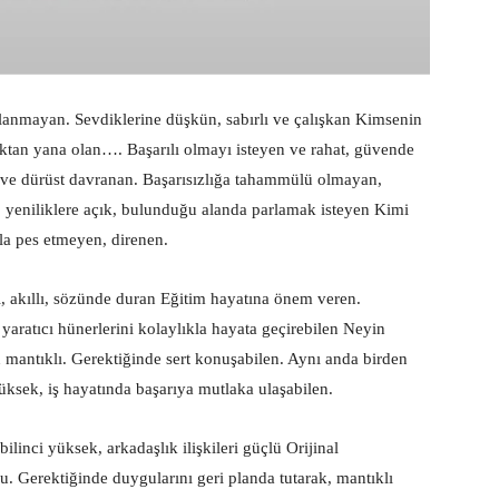
nmayan. Sevdiklerine düşkün, sabırlı ve çalışkan Kimsenin
ktan yana olan…. Başarılı olmayı isteyen ve rahat, güvende
 ve dürüst davranan. Başarısızlığa tahammülü olmayan,
 yeniliklere açık, bulunduğu alanda parlamak isteyen Kimi
la pes etmeyen, direnen.
, akıllı, sözünde duran Eğitim hayatına önem veren.
aratıcı hünerlerini kolaylıkla hayata geçirebilen Neyin
n mantıklı. Gerektiğinde sert konuşabilen. Aynı anda birden
üksek, iş hayatında başarıya mutlaka ulaşabilen.
linci yüksek, arkadaşlık ilişkileri güçlü Orijinal
çu. Gerektiğinde duygularını geri planda tutarak, mantıklı