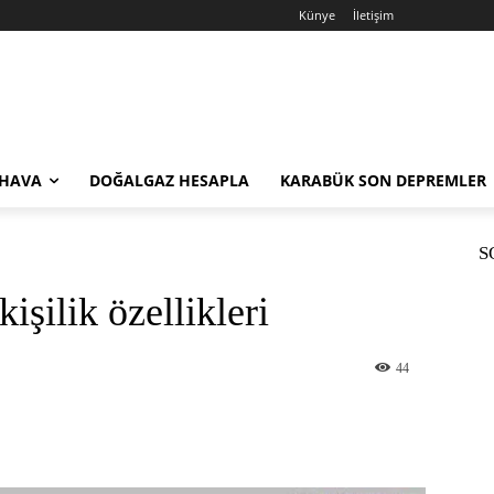
Künye
İletişim
 HAVA
DOĞALGAZ HESAPLA
KARABÜK SON DEPREMLER
S
işilik özellikleri
44
st
WhatsApp