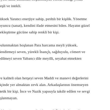
şli ve istekli.
sek Yaratıcı enerjiye sahip, pırıltılı bir kişilik. Yönetme
 oyuncu (sanat), kendini ifade etmesini bilen. Hayatın güzel
çekleştirme gücüne sahip renkli bir kişi.
 bulunmaktan hoşlanan Para harcama meyli yüksek,
killendirmeyi seven, yürekli İnançlı, sağduyulu, cömert ve
edilmeyi seven Yabancı dile meyilli, seyahat etmekten
 ve kaliteli olan herşeyi seven Maddi ve manevi değerlerini
içinde yer almaktan zevk alan. Arkadaşlarının önemseyen
tik bir kişi. İnce ve Nazik yapısıyla takdir edilen ve sevgi
oşlanmayan.