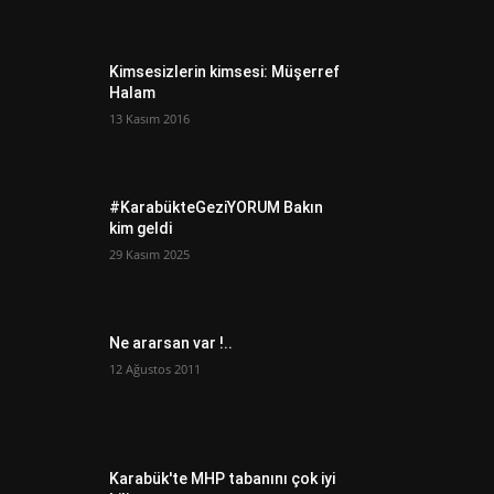
Kimsesizlerin kimsesi: Müşerref
Halam
13 Kasım 2016
#KarabükteGeziYORUM Bakın
kim geldi
29 Kasım 2025
Ne ararsan var !..
12 Ağustos 2011
Karabük'te MHP tabanını çok iyi