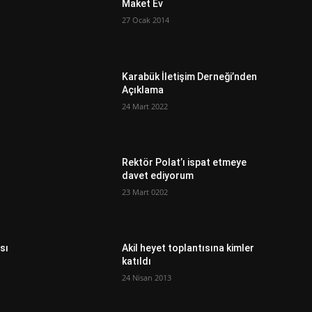
Maket Ev
27 Ocak 2014
Karabük İletişim Derneği’nden
Açıklama
24 Mart 2022
Rektör Polat’ı ispat etmeye
davet ediyorum
23 Mart 0202
sı
Akil heyet toplantısına kimler
katıldı
24 Nisan 2013