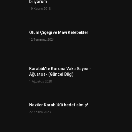
biliyorum
19 Kasım 2018
Ölüm Çiçeği ve Mavi Kelebekler
12 Temmuz 2024
Karabük'te Korona Vaka Sayısı -
Ağustos- (Güncel Bilgi)
1 Ağustos 2020
Naziler Karabük’ü hedef almış!
22 Kasım 2023