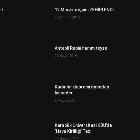
et
12 Marzinc işçisi ZEHİRLENDİ
1 Temmuz 2016
Antepli Rabia hanım teyze
29 Nisan 2014
Kadınlar depremi önceden
hisseder
2 Mayıs 2015
Karabük Üniversitesi KBÜ’de
‘Hava Kirliliği’ Tezi
19 Haziran 2021