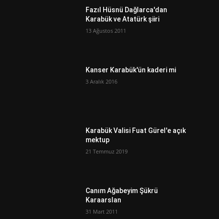
Fazıl Hüsnü Dağlarca'dan
Karabük ve Atatürk şiiri
13 Ağustos 2011
Kanser Karabük'ün kaderi mi
3 Aralık 2016
Karabük Valisi Fuat Gürel'e açık
mektup
21 Temmuz 2019
Canım Ağabeyim Şükrü
Karaarslan
31 Mart 2011