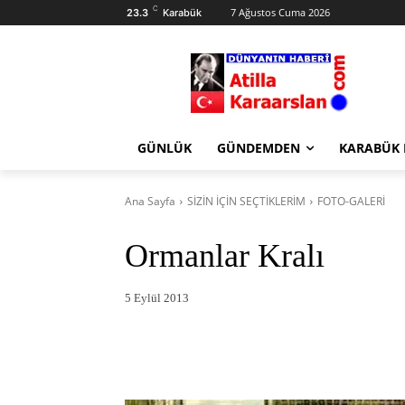
C
7 Ağustos Cuma 2026
23.3
Karabük
GÜNLÜK
GÜNDEMDEN
KARABÜK
Ana Sayfa
SİZİN İÇİN SEÇTİKLERİM
FOTO-GALERİ
Ormanlar Kralı
5 Eylül 2013
Facebook
X
Pintere