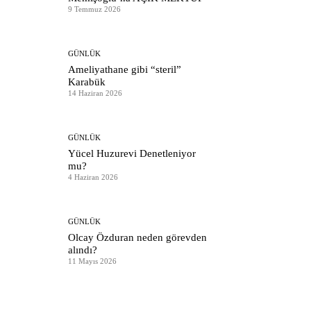
9 Temmuz 2026
GÜNLÜK
Ameliyathane gibi “steril”
Karabük
14 Haziran 2026
GÜNLÜK
Yücel Huzurevi Denetleniyor
mu?
4 Haziran 2026
GÜNLÜK
Olcay Özduran neden görevden
alındı?
11 Mayıs 2026