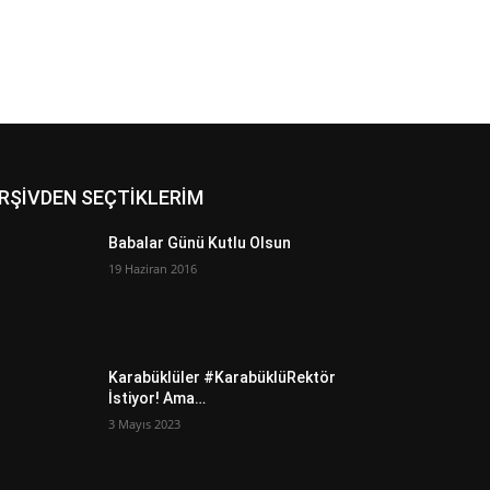
RŞİVDEN SEÇTİKLERİM
Babalar Günü Kutlu Olsun
19 Haziran 2016
Karabüklüler #KarabüklüRektör
İstiyor! Ama…
3 Mayıs 2023