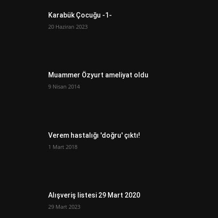
Karabük Çocuğu -1-
20 Haziran 2023
Muammer Özyurt ameliyat oldu
9 Nisan 2014
Verem hastalığı 'doğru' çıktı!
1 Mart 2018
Alışveriş listesi 29 Mart 2020
29 Mart 2023