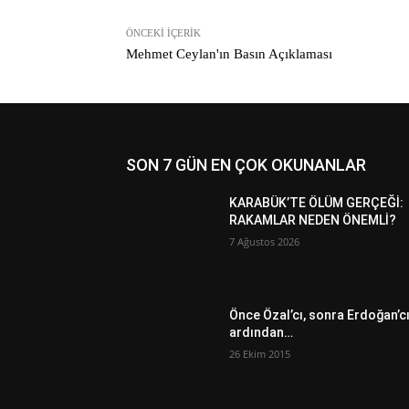
ÖNCEKI İÇERIK
Mehmet Ceylan'ın Basın Açıklaması
SON 7 GÜN EN ÇOK OKUNANLAR
KARABÜK’TE ÖLÜM GERÇEĞİ:
RAKAMLAR NEDEN ÖNEMLİ?
7 Ağustos 2026
Önce Özal’cı, sonra Erdoğan’c
ardından…
26 Ekim 2015