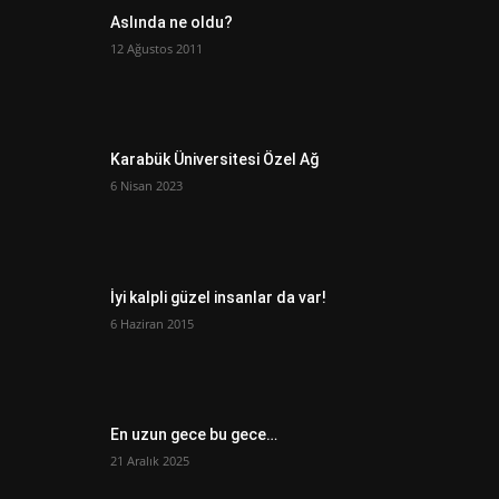
Aslında ne oldu?
12 Ağustos 2011
Karabük Üniversitesi Özel Ağ
6 Nisan 2023
İyi kalpli güzel insanlar da var!
6 Haziran 2015
En uzun gece bu gece…
21 Aralık 2025