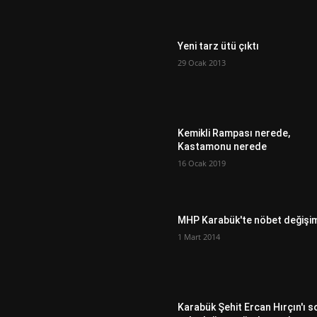
Yeni tarz ütü çıktı
29 Ocak 2013
Kemikli Rampası nerede,
Kastamonu nerede
16 Ocak 2019
MHP Karabük'te nöbet değişi
1 Mart 2014
Karabük Şehit Ercan Hırçın'ı s