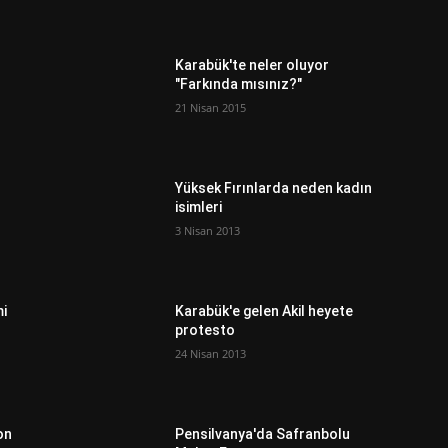
Karabük'te neler oluyor
"Farkında mısınız?"
21 Nisan 2015
Yüksek Fırınlarda neden kadın
isimleri
3 Nisan 2013
mi
Karabük'e gelen Akil heyete
protesto
24 Nisan 2013
on
Pensilvanya'da Safranbolu