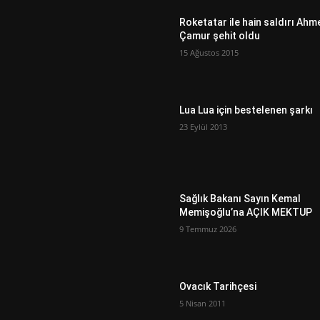
Roketatar ile hain saldırı Ahm
Çamur şehit oldu
15 Ağustos 2015
Lua Lua için bestelenen şarkı
23 Eylül 2013
Sağlık Bakanı Sayın Kemal
Memişoğlu’na AÇIK MEKTUP
9 Temmuz 2026
Ovacık Tarihçesi
5 Nisan 2011