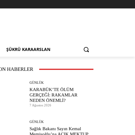
ŞÜKRÜ KARAARSLAN
ON HABERLER
GÜNLÜK
KARABÜK’TE ÖLÜM
GERÇEĞİ: RAKAMLAR
NEDEN ÖNEMLİ?
7 Ağustos 2026
GÜNLÜK
Sağlık Bakanı Sayın Kemal
Memişoğlu’na AÇIK MEKTUP