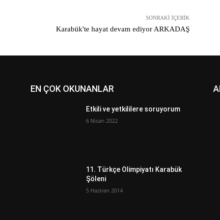
SONRAKI İÇERIK
Karabük'te hayat devam ediyor ARKADAŞ
EN ÇOK OKUNANLAR
A
Etkili ve yetkililere soruyorum
6 Nisan 2022
ı
11. Türkçe Olimpiyatı Karabük
Şöleni
5 Haziran 2014