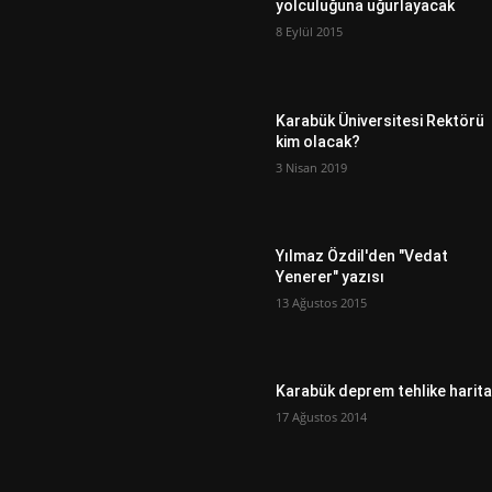
yolculuğuna uğurlayacak
8 Eylül 2015
Karabük Üniversitesi Rektörü
kim olacak?
3 Nisan 2019
Yılmaz Özdil'den "Vedat
Yenerer" yazısı
13 Ağustos 2015
Karabük deprem tehlike harita
17 Ağustos 2014