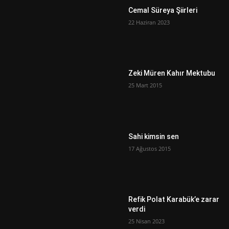
Cemal Süreya Şiirleri
22 Haziran 2023
Zeki Müren Kahır Mektubu
25 Mart 2015
Sahi kimsin sen
17 Ağustos 2015
Refik Polat Karabük’e zarar
verdi
25 Nisan 2023