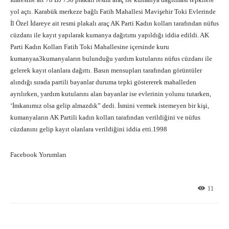
yol açtı. Karabük merkeze bağlı Fatih Mahallesi Mavişehir Toki Evlerinde
İl Özel İdareye ait resmi plakalı araç AK Parti Kadın kolları tarafından nüfus
cüzdanı ile kayıt yapılarak kumanya dağıtımı yapıldığı iddia edildi. AK
Parti Kadın Kolları Fatih Toki Mahallesine içersinde kuru
kumanyaa3kumanyaların bulunduğu yardım kutularını nüfus cüzdanı ile
gelerek kayıt olanlara dağıttı. Basın mensupları tarafından görüntüler
alındığı sırada partili bayanlar duruma tepki göstererek mahalleden
ayrılırken, yardım kutularını alan bayanlar ise evlerinin yolunu tutarken,
‘İmkanımız olsa gelip almazdık” dedi. İsmini vermek istemeyen bir kişi,
kumanyaların AK Partili kadın kolları tarafından verildiğini ve nüfus
cüzdanını gelip kayıt olanlara verildiğini iddia etti.1998
Facebook Yorumları
11
Facebook
X
Pinterest
What