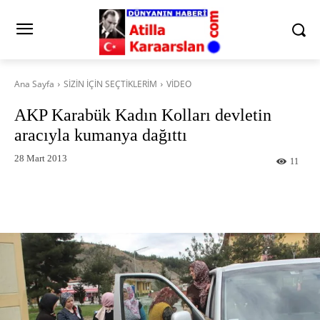
Ana Sayfa
SİZİN İÇİN SEÇTİKLERİM
VİDEO
AKP Karabük Kadın Kolları devletin
aracıyla kumanya dağıttı
28 Mart 2013
11
Facebook
X
Pinterest
What