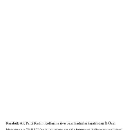
Karabük AK Parti Kadın Kollarına üye bazı kadınlar tarafından İl Özel
İdaresine ait 78 BJ 730 plakalı resmi araç ile kumanya dağıtması tepkilere