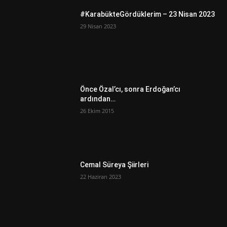
#KarabükteGördüklerim – 23 Nisan 2023
29 Nisan 2023
Önce Özal’cı, sonra Erdoğan’cı
ardından…
26 Ekim 2015
Cemal Süreya Şiirleri
22 Haziran 2023