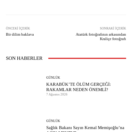
ÖNCEKI İÇERIK
SONRAKI İÇERIK
Bir dilim baklava
Atatürk fotoğrafının arkasından
Kraliçe fotoğrafı
SON HABERLER
GÜNLÜK
KARABÜK’TE ÖLÜM GERÇEĞİ:
RAKAMLAR NEDEN ÖNEMLİ?
7 Ağustos 2026
GÜNLÜK
Sağlık Bakanı Sayın Kemal Memişoğlu’na