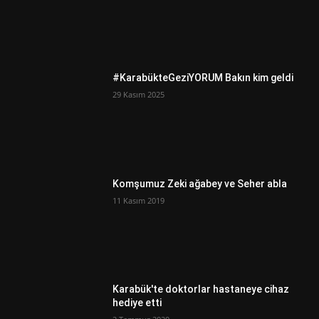
#KarabükteGeziYORUM Bakın kim geldi
29 Kasım 2025
Komşumuz Zeki ağabey ve Seher abla
11 Kasım 2019
Karabük'te doktorlar hastaneye cihaz
hediye etti