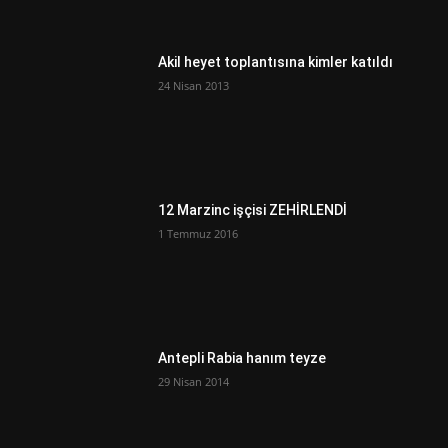
Akil heyet toplantısına kimler katıldı
24 Nisan 2013
12 Marzinc işçisi ZEHİRLENDİ
1 Temmuz 2016
Antepli Rabia hanım teyze
29 Nisan 2014