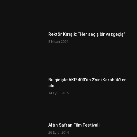
Rektör Kırışık: “Her seçiş bir vazgeçiş”
5 Nisan 2024
Bu gidişle AKP 400'ün 2'sini Karabük'ten
alır
14 Eylül 2015
Altın Safran Film Festivali
26 Eylül 2014