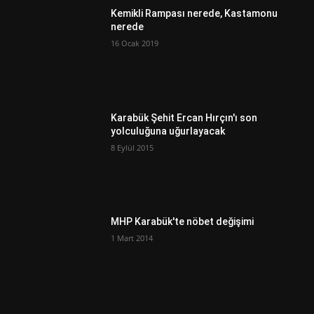
Kemikli Rampası nerede, Kastamonu
nerede
16 Ocak 2019
Karabük Şehit Ercan Hırçın'ı son
yolculuğuna uğurlayacak
8 Eylül 2015
MHP Karabük'te nöbet değişimi
1 Mart 2014