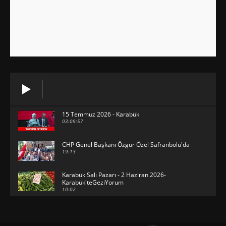
15 Temmuz 2026 - Karabük
03:09:57
CHP Genel Başkanı Özgür Özel Safranbolu'da
19:13
Karabük Salı Pazarı - 2 Haziran 2026-
Karabük'teGeziYorum
10:02
29 Mayıs 2026 - Bayramın son günü -
KarabükteGeziYorum
30:31