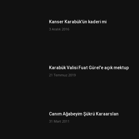
Kanser Karabük'ün kaderi mi
3 Aralık 2016
Karabük Valisi Fuat Gürel'e açık mektup
21 Temmuz 2019
Canım Ağabeyim Şükrü Karaarslan
31 Mart 2011