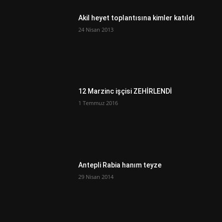
Akil heyet toplantısına kimler katıldı
24 Nisan 2013
12 Marzinc işçisi ZEHİRLENDİ
1 Temmuz 2016
Antepli Rabia hanım teyze
29 Nisan 2014