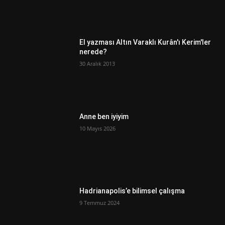
El yazması Altın Varaklı Kurân'ı Kerim'ler
nerede?
30 Aralık 2013
Anne ben iyiyim
10 Mayıs 2026
Hadrianapolis’e bilimsel çalışma
9 Temmuz 2024