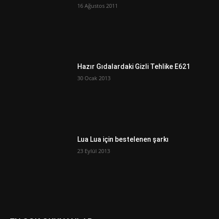
16 Ağustos 2011
Hazır Gıdalardaki Gizli Tehlike E621
30 Ocak 2013
Lua Lua için bestelenen şarkı
23 Eylül 2013