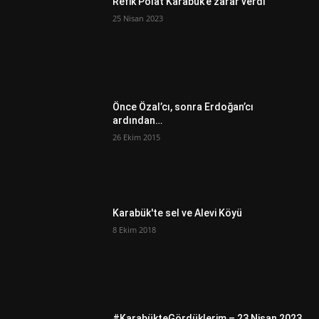
Refik Polat Karabük’e zarar verdi
25 Nisan 2023
Önce Özal’cı, sonra Erdoğan’cı
ardından…
26 Ekim 2015
Karabük'te sel ve Alevi Köyü
8 Ekim 2018
#KarabükteGördüklerim – 23 Nisan 2023