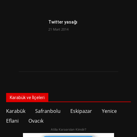
Twitter yasağı
21 Mart 2014
Karabük ve İlçeleri
Karabük
Safranbolu
Eskipazar
Yenice
Eflani
Ovacık
Atilla Karaarslan Kimdir?