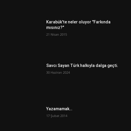
Karabük'te neler oluyor "Farkında
mısınız?"
21 Nisan 2015
Savcı Sayan Türk halkıyla dalga geçti.
30 Haziran 2024
Yazamamak…
17 Şubat 2014