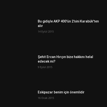
Bu gidişle AKP 400'ün 2'sini Karabük'ten
alır
14 Eylül 2015
Şehit Ercan Hırçın bize hakkını helal
edecek mi?
9 Eylül 2015
Eskipazar benim için önemlidir
16 Ocak 2015