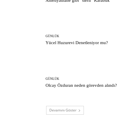
Ameliyathane gibi “steril” Karabük
GÜNLÜK
Yücel Huzurevi Denetleniyor mu?
GÜNLÜK
Olcay Özduran neden görevden alındı?
Devamını Göster