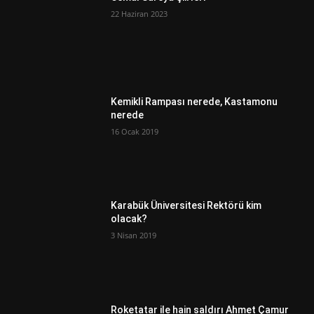
22 Haziran 2023
Kemikli Rampası nerede, Kastamonu
nerede
16 Ocak 2019
Karabük Üniversitesi Rektörü kim
olacak?
3 Nisan 2019
Roketatar ile hain saldırı Ahmet Çamur