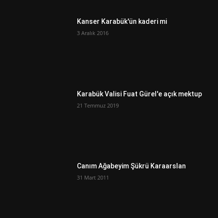
Kanser Karabük'ün kaderi mi
3 Aralık 2016
Karabük Valisi Fuat Gürel'e açık mektup
21 Temmuz 2019
Canım Ağabeyim Şükrü Karaarslan
31 Mart 2011