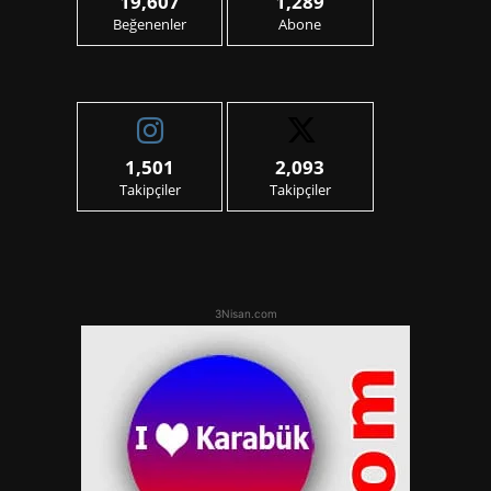
19,607
1,289
Beğenenler
Abone
1,501
2,093
Takipçiler
Takipçiler
3Nisan.com