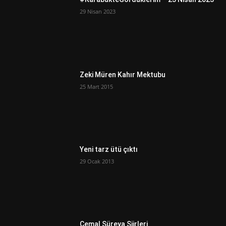
29 Nisan 2023
Zeki Müren Kahır Mektubu
25 Mart 2015
Yeni tarz ütü çıktı
29 Ocak 2013
Cemal Süreya Şiirleri