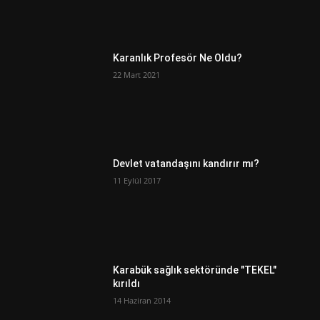
Karanlık Profesör Ne Oldu?
22 Mart 2021
Devlet vatandaşını kandırır mı?
11 Eylül 2017
Karabük sağlık sektöründe "TEKEL"
kırıldı
14 Haziran 2014