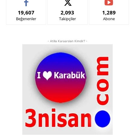
19,607
2,093
1,289
Beğenenler
Takipçiler
Abone
- Atilla Karaarslan Kimdir? -