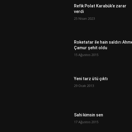
Refik Polat Karabük’e zarar
verdi
25 Nisan 2023
Roketatar ile hain saldırı Ahm
Çamur şehit oldu
15 Ağustos 2015
Yeni tarz ütü çıktı
29 Ocak 2013
Sahi kimsin sen
17 Ağustos 2015