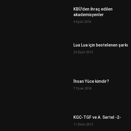
KBÜ'den ihraç edilen
akademisyenler
4 Eylül 2016
Lua Lua için bestelenen şarkı
23 Eylül 2013
İhsan Yüce kimdir?
7 Ocak 2016
KGC-TGF ve A. Sertel -2-
11 Ekim 2013