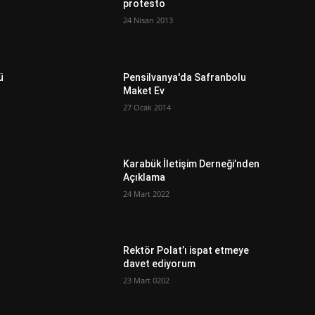
protesto
24 Nisan 2013
ü
Pensilvanya'da Safranbolu
Maket Ev
27 Ocak 2014
Karabük İletişim Derneği’nden
Açıklama
24 Mart 2022
Rektör Polat’ı ispat etmeye
davet ediyorum
23 Mart 0202