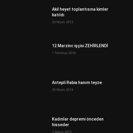
Akil heyet toplantısına kimler
katıldı
24 Nisan 2013
12 Marzinc işçisi ZEHİRLENDİ
1 Temmuz 2016
Antepli Rabia hanım teyze
29 Nisan 2014
Kadınlar depremi önceden
hisseder
2 Mayıs 2015