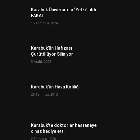
Karabük Üniversitesi “Yetki” aldı
FAKAT
15 Temmuz 2024
Karabük’ün Hafızası
Çürütülüyor Siliniyor
3 Aralık 2025
Karabük'ün Hava Kirliliği
26 Temmuz 2013
Karabük'te doktorlar hastaneye
cihaz hediye etti
2 Temmuz 2020