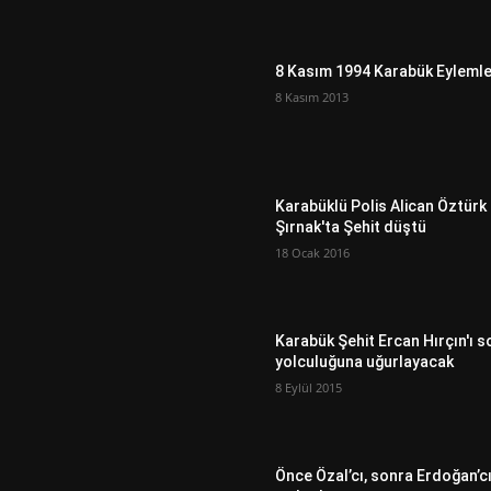
8 Kasım 1994 Karabük Eylemle
8 Kasım 2013
Karabüklü Polis Alican Öztürk
Şırnak'ta Şehit düştü
18 Ocak 2016
Karabük Şehit Ercan Hırçın'ı s
yolculuğuna uğurlayacak
8 Eylül 2015
Önce Özal’cı, sonra Erdoğan’c