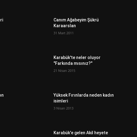
ri
Canım Ağabeyim Şükrü
Karaarslan
31 Mart 2011
Karabük'te neler oluyor
"Farkında mısınız?"
21 Nisan 2015
on
Yüksek Fırınlarda neden kadın
isimleri
3 Nisan 2013
ı
Karabük'e gelen Akil heyete