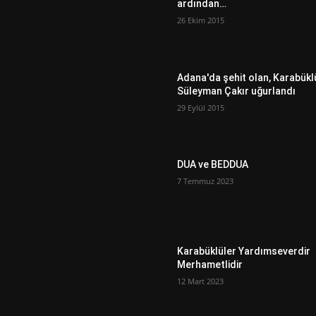
ardından…
26 Ekim 2015
Adana'da şehit olan, Karabükl
Süleyman Çakır uğurlandı
29 Eylül 2015
DUA ve BEDDUA
7 Temmuz 2023
Karabüklüler Yardımseverdir
Merhametlidir
12 Mart 2023