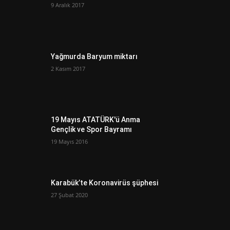
9 Aralık 2017
Yağmurda Baryum miktarı
2 Kasım 2017
19 Mayıs ATATÜRK'ü Anma
Gençlik ve Spor Bayramı
19 Mayıs 2016
Karabük’te Koronavirüs şüphesi
27 Şubat 2020