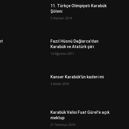
11. Türkçe Olimpiyatı Karabük
Şöleni
5 Haziran 2014
et
Fazıl Hüsnü Dağlarca'dan
Karabük ve Atatürk şiiri
13 Ağustos 2011
Kanser Karabük'ün kaderi mi
3 Aralık 2016
Karabük Valisi Fuat Gürel'e açık
mektup
21 Temmuz 2019