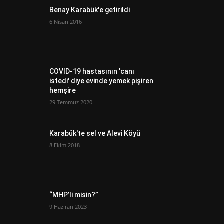
Benay Karabük'e getirildi
6 Nisan 2016
COVID-19 hastasının 'canı
istedi' diye evinde yemek pişiren
hemşire
29 Temmuz 2020
Karabük'te sel ve Alevi Köyü
8 Ekim 2018
“MHP’li misin?”
9 Haziran 2023