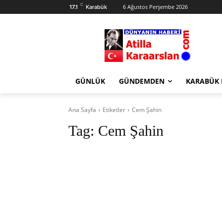
C
6 Ağustos Perşembe 2026
17.1
Karabük
GÜNLÜK
GÜNDEMDEN
KARABÜK
Ana Sayfa
Etiketler
Cem Şahin
Tag:
Cem Şahin