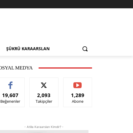
ŞÜKRÜ KARAARSLAN
OSYAL MEDYA
19,607
2,093
1,289
Beğenenler
Takipçiler
Abone
- Atilla Karaarslan Kimdir? -