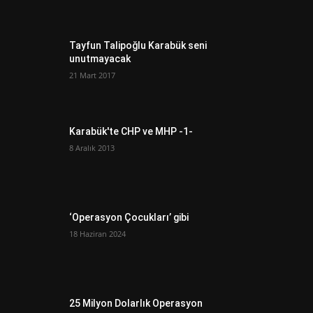
Tayfun Talipoğlu Karabük seni
unutmayacak
21 Mart 2017
Karabük'te CHP ve MHP -1-
8 Aralık 2013
‘Operasyon Çocukları’ gibi
18 Haziran 2024
25 Milyon Dolarlık Operasyon