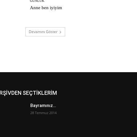
GÜNLÜK
Anne ben iyiyim
Devamını Göster
RŞİVDEN SEÇTİKLERİM
Bayramınız…
28 Temmuz 2014