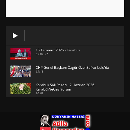
15 Temmuz 2026 - Karabük
03:09:57
CHP Genel Başkanı Özgür Özel Safranbolu'da
19:13
Karabük Salı Pazarı - 2 Haziran 2026-
Karabük'teGeziYorum
10:02
29 Mayıs 2026 - Bayramın son günü -
KarabükteGeziYorum
30:31
HAVUZBAŞINDA BAYRAMLAŞMA Karabük
Valiliği Havuzlubahçe'de bayramlaşma
düzenledi
15:17