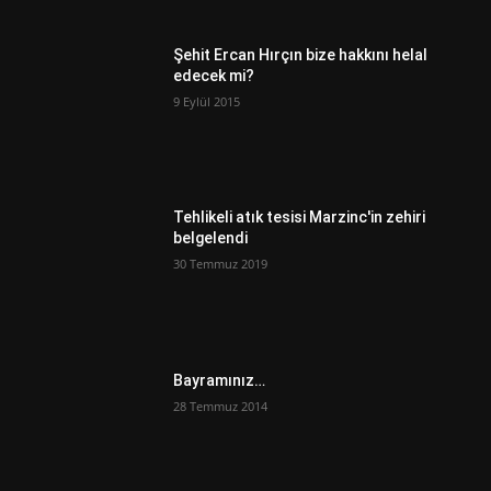
Şehit Ercan Hırçın bize hakkını helal
edecek mi?
9 Eylül 2015
Tehlikeli atık tesisi Marzinc'in zehiri
belgelendi
30 Temmuz 2019
Bayramınız…
28 Temmuz 2014