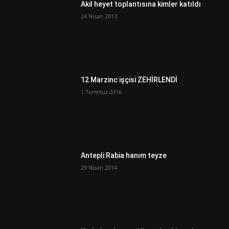
Akil heyet toplantısına kimler katıldı
24 Nisan 2013
12 Marzinc işçisi ZEHİRLENDİ
1 Temmuz 2016
Antepli Rabia hanım teyze
29 Nisan 2014