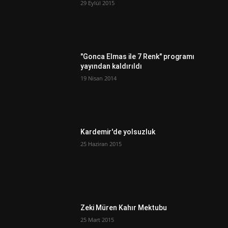
29 Eylül 2015
"Gonca Elmas ile 7 Renk" programı
yayından kaldırıldı
19 Nisan 2014
Kardemir'de yolsuzluk
25 Haziran 2015
Zeki Müren Kahır Mektubu
25 Mart 2015