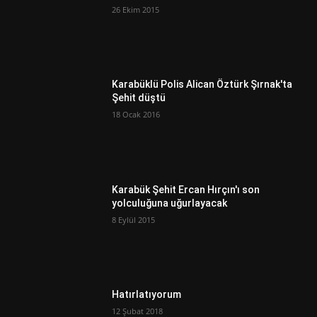
26 Ekim 2015
Karabüklü Polis Alican Öztürk Şırnak'ta
Şehit düştü
18 Ocak 2016
Karabük Şehit Ercan Hırçın'ı son
yolculuğuna uğurlayacak
8 Eylül 2015
Hatırlatıyorum
12 Şubat 2018