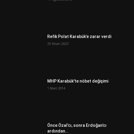
Refik Polat Karabük’e zarar verdi
25 Nisan 2023
MHP Karabük'te nöbet değişimi
1 Mart 2014
Önce Özal’cı, sonra Erdoğan’cı
ardından…