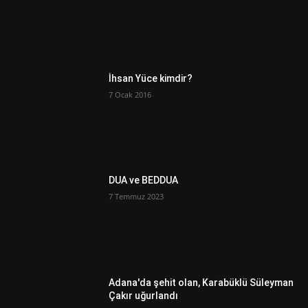
İhsan Yüce kimdir?
7 Ocak 2016
DUA ve BEDDUA
7 Temmuz 2023
Adana'da şehit olan, Karabüklü Süleyman
Çakır uğurlandı