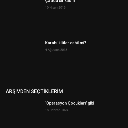
Çatıda bir kadın
10 Nisan 2016
Karabüklüler cahil mi?
4 Ağustos 2018
ARŞİVDEN SEÇTİKLERİM
‘Operasyon Çocukları’ gibi
18 Haziran 2024