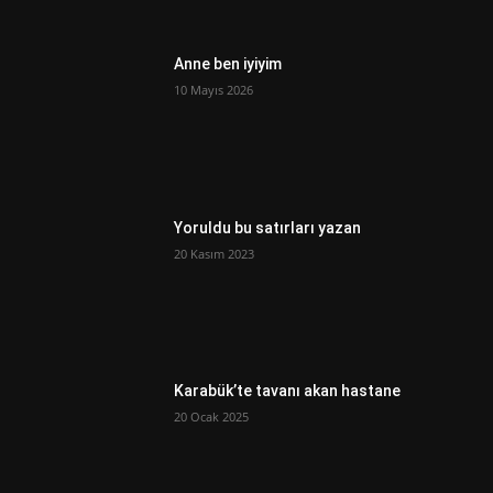
Anne ben iyiyim
10 Mayıs 2026
Yoruldu bu satırları yazan
20 Kasım 2023
Karabük’te tavanı akan hastane
20 Ocak 2025