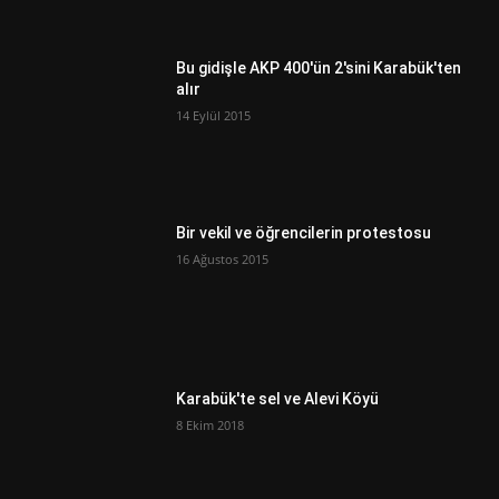
Bu gidişle AKP 400'ün 2'sini Karabük'ten
alır
14 Eylül 2015
Bir vekil ve öğrencilerin protestosu
16 Ağustos 2015
Karabük'te sel ve Alevi Köyü
8 Ekim 2018