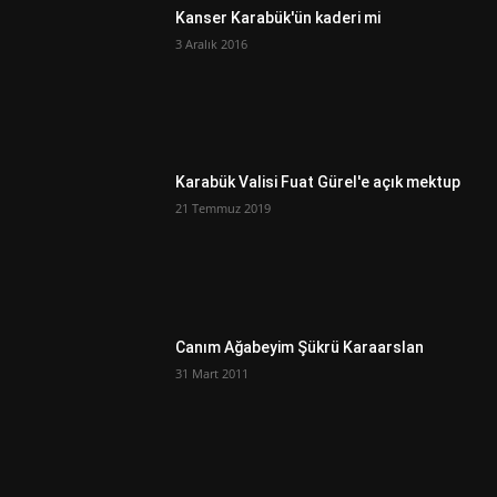
Kanser Karabük'ün kaderi mi
3 Aralık 2016
Karabük Valisi Fuat Gürel'e açık mektup
21 Temmuz 2019
Canım Ağabeyim Şükrü Karaarslan
31 Mart 2011