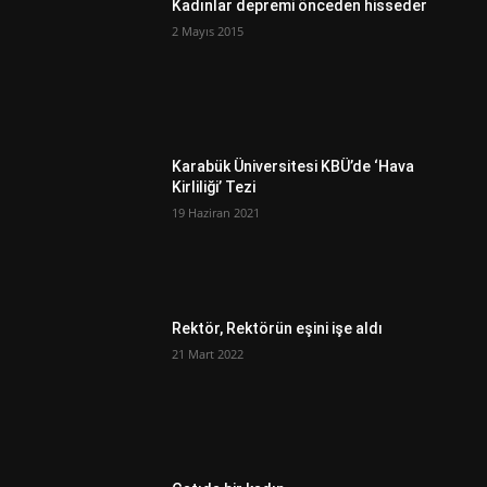
Kadınlar depremi önceden hisseder
2 Mayıs 2015
Karabük Üniversitesi KBÜ’de ‘Hava
Kirliliği’ Tezi
19 Haziran 2021
Rektör, Rektörün eşini işe aldı
21 Mart 2022