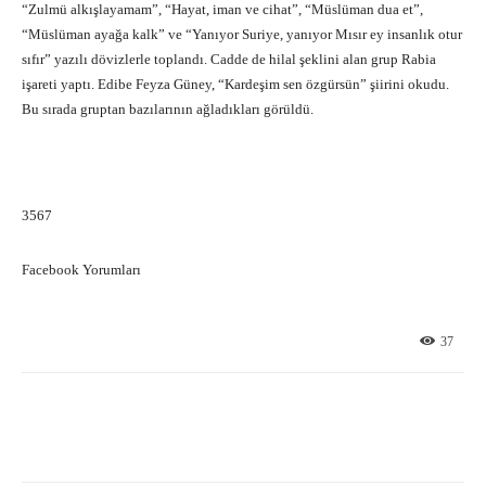
“Zulmü alkışlayamam”, “Hayat, iman ve cihat”, “Müslüman dua et”,
“Müslüman ayağa kalk” ve “Yanıyor Suriye, yanıyor Mısır ey insanlık otur
sıfır” yazılı dövizlerle toplandı. Cadde de hilal şeklini alan grup Rabia
işareti yaptı. Edibe Feyza Güney, “Kardeşim sen özgürsün” şiirini okudu.
Bu sırada gruptan bazılarının ağladıkları görüldü.
3567
Facebook Yorumları
37
Facebook
X
Pinterest
What