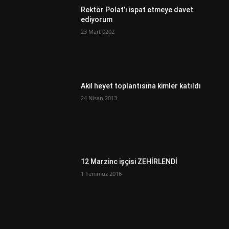
Rektör Polat’ı ispat etmeye davet
ediyorum
23 Mart 0202
Akil heyet toplantısına kimler katıldı
24 Nisan 2013
12 Marzinc işçisi ZEHİRLENDİ
1 Temmuz 2016