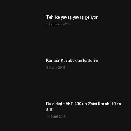
Tehlike yavaş yavaş geliyor
1 Temmuz 2015
Kanser Karabük'ün kaderi mi
3 Aralık 2016
Bu gidişle AKP 400'ün 2'sini Karabük'ten
alır
14 Eylül 2015