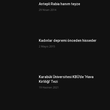
Antepli Rabia hanım teyze
29 Nisan 2014
Kadınlar depremi önceden hisseder
2 Mayıs 2015
Karabük Üniversitesi KBÜ’de ‘Hava
Kirliliği’ Tezi
19 Haziran 2021