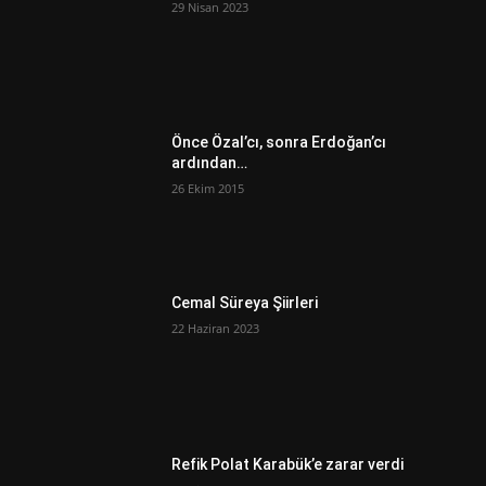
29 Nisan 2023
Önce Özal’cı, sonra Erdoğan’cı
ardından…
26 Ekim 2015
Cemal Süreya Şiirleri
22 Haziran 2023
Refik Polat Karabük’e zarar verdi