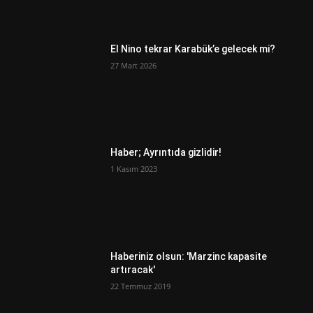
El Nino tekrar Karabük’e gelecek mi?
27 Mart 2026
Haber; Ayrıntıda gizlidir!
1 Kasım 2023
Haberiniz olsun: 'Marzinc kapasite
artıracak'
22 Temmuz 2019