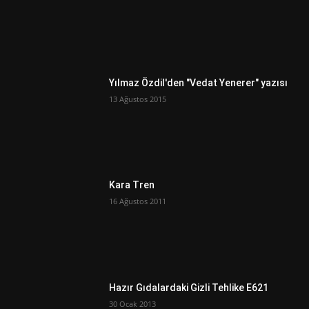
Yılmaz Özdil'den "Vedat Yenerer" yazısı
13 Ağustos 2015
Kara Tren
16 Ağustos 2011
Hazır Gıdalardaki Gizli Tehlike E621
30 Ocak 2013