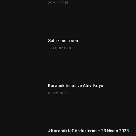
25 Mart 2015
Sahi kimsin sen
17 Ağustos 2015
Karabük'te sel ve Alevi Köyü
8 Ekim 2018
#KarabükteGördüklerim – 23 Nisan 2023