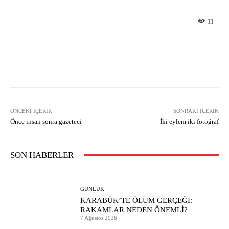
11
Facebook
X
Pinterest
What
ÖNCEKI İÇERIK
SONRAKI İÇERIK
Önce insan sonra gazeteci
İki eylem iki fotoğraf
SON HABERLER
GÜNLÜK
KARABÜK’TE ÖLÜM GERÇEĞİ:
RAKAMLAR NEDEN ÖNEMLİ?
7 Ağustos 2026