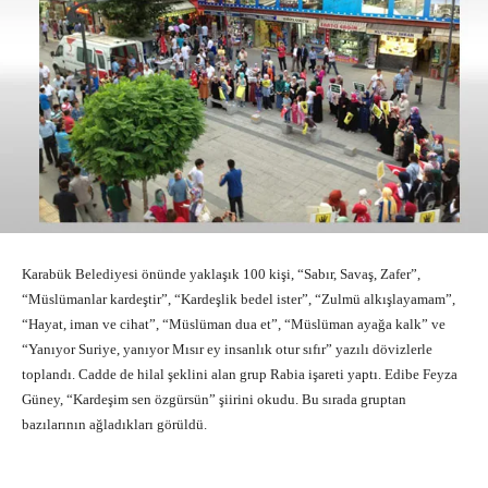
Karabük Belediyesi önünde yaklaşık 100 kişi, “Sabır, Savaş, Zafer”,
“Müslümanlar kardeştir”, “Kardeşlik bedel ister”, “Zulmü alkışlayamam”,
“Hayat, iman ve cihat”, “Müslüman dua et”, “Müslüman ayağa kalk” ve
“Yanıyor Suriye, yanıyor Mısır ey insanlık otur sıfır” yazılı dövizlerle
toplandı. Cadde de hilal şeklini alan grup Rabia işareti yaptı. Edibe Feyza
Güney, “Kardeşim sen özgürsün” şiirini okudu. Bu sırada gruptan
bazılarının ağladıkları görüldü.