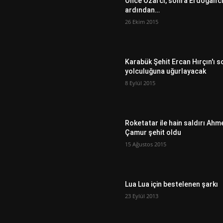
Önce Özal’cı, sonra Erdoğan’c
ardından…
26 Ekim 2015
Karabük Şehit Ercan Hırçın'ı s
yolculuğuna uğurlayacak
8 Eylül 2015
Roketatar ile hain saldırı Ahm
Çamur şehit oldu
15 Ağustos 2015
Lua Lua için bestelenen şarkı
23 Eylül 2013