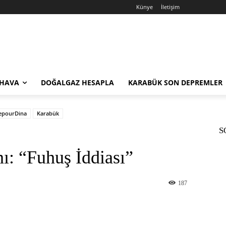
Künye
İletişim
 HAVA
DOĞALGAZ HESAPLA
KARABÜK SON DEPREMLER
cepourDina
Karabük
S
ı: “Fuhuş İddiası”
187
st
WhatsApp