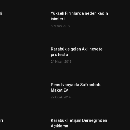
mi
Yüksek Fırınlarda neden kadın
isimleri
3 Nisan 2013
Karabük'e gelen Akil heyete
protesto
24 Nisan 2013
Pensilvanya'da Safranbolu
Maket Ev
27 Ocak 2014
ri
Karabük İletişim Derneği’nden
Açıklama