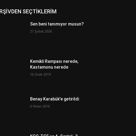
RŞİVDEN SEÇTİKLERİM
Sen beni tanımıyor musun?
21 Şubat 2026
Kemikli Rampası nerede,
Kastamonu nerede
16 Ocak 2019
Benay Karabük'e getirildi
6 Nisan 2016