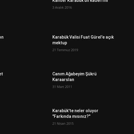
ı
Kanser Karabük'ün kaderi mi
3 Aralık 2016
on
Karabük Valisi Fuat Gürel'e açık
mektup
21 Temmuz 2019
et
Canım Ağabeyim Şükrü
Karaarslan
31 Mart 2011
Karabük'te neler oluyor
"Farkında mısınız?"
21 Nisan 2015