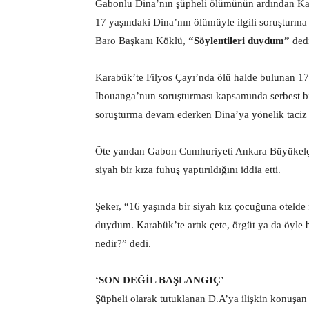
Gabonlu Dina’nın şüpheli ölümünün ardından Kar
17 yaşındaki Dina’nın ölümüyle ilgili soruşturma s
Baro Başkanı Köklü,
“Söylentileri duydum”
dedi
Karabük’te Filyos Çayı’nda ölü halde bulunan 
Ibouanga’nun soruşturması kapsamında serbest bıra
soruşturma devam ederken Dina’ya yönelik taciz 
Öte yandan Gabon Cumhuriyeti Ankara Büyükelçil
siyah bir kıza fuhuş yaptırıldığını iddia etti.
Şeker, “16 yaşında bir siyah kız çocuğuna otelde f
duydum. Karabük’te artık çete, örgüt ya da öyle b
nedir?” dedi.
‘SON DEĞİL BAŞLANGIÇ’
Şüpheli olarak tutuklanan D.A’ya ilişkin konuşan 