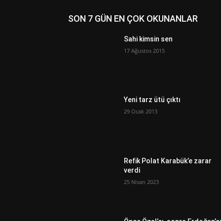
SON 7 GÜN EN ÇOK OKUNANLAR
Sahi kimsin sen
17 Ağustos 2015
Yeni tarz ütü çıktı
29 Ocak 2013
Refik Polat Karabük’e zarar
verdi
25 Nisan 2023