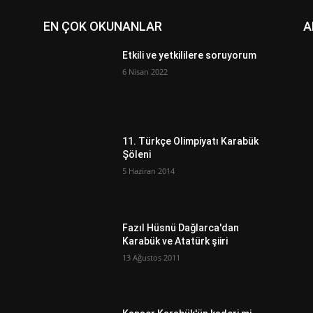
EN ÇOK OKUNANLAR
A
Etkili ve yetkililere soruyorum
6 Nisan 2022
11. Türkçe Olimpiyatı Karabük
Şöleni
5 Haziran 2014
Fazıl Hüsnü Dağlarca'dan
Karabük ve Atatürk şiiri
13 Ağustos 2011