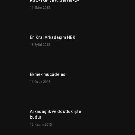
KGC-TGF ve A. Sertel -2-
11 Ekim 2013
En Kral Arkadaşım HBK
18 Eylül 2018
Ekmek mücadelesi
11 Ocak 2016
Arkadaşlık ve dostluk işte
budur
12 Kasım 2015