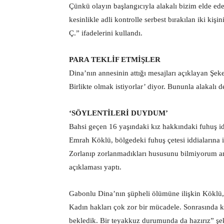
Çünkü olayın başlangıcıyla alakalı bizim elde ed
kesinlikle adli kontrolle serbest bırakılan iki kişi
Ç.” ifadelerini kullandı.
PARA TEKLİF ETMİŞLER
Dina’nın annesinin attığı mesajları açıklayan Şeke
Birlikte olmak istiyorlar’ diyor. Bununla alakalı d
‘SÖYLENTİLERİ DUYDUM’
Bahsi geçen 16 yaşındaki kız hakkındaki fuhuş i
Emrah Köklü, bölgedeki fuhuş çetesi iddialarına i
Zorlanıp zorlanmadıkları hususunu bilmiyorum a
açıklaması yaptı.
Gabonlu Dina’nın şüpheli ölümüne ilişkin Köklü, “
Kadın hakları çok zor bir mücadele. Sonrasında 
bekledik. Bir teyakkuz durumunda da hazırız” şe