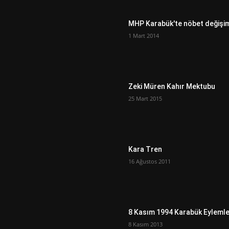
MHP Karabük'te nöbet değişi
1 Mart 2014
Zeki Müren Kahır Mektubu
25 Mart 2015
Kara Tren
16 Ağustos 2011
8 Kasım 1994 Karabük Eylemle
8 Kasım 2013