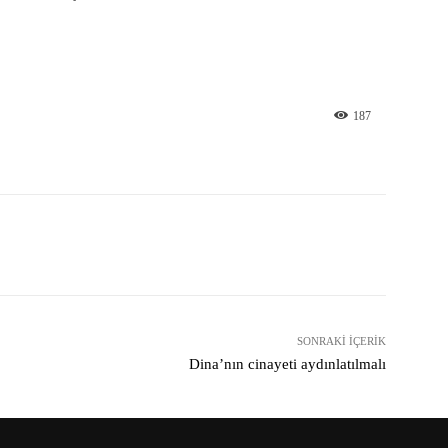
187
X
Pinterest
WhatsApp
SONRAKI İÇERIK
Dina’nın cinayeti aydınlatılmalı