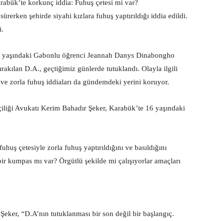
abük’te korkunç iddia: Fuhuş çetesi mi var?
ürerken şehirde siyahi kızlara fuhuş yaptırıldığı iddia edildi.
.
17 yaşındaki Gabonlu öğrenci Jeannah Danys Dinabongho
kılan D.A., geçtiğimiz günlerde tutuklandı. Olayla ilgili
ve zorla fuhuş iddiaları da gündemdeki yerini koruyor.
iği Avukatı Kerim Bahadır Şeker, Karabük’te 16 yaşındaki
uhuş çetesiyle zorla fuhuş yaptırıldığını ve basıldığını
ir kumpas mı var? Örgütlü şekilde mi çalışıyorlar amaçları
Şeker, “D.A’nın tutuklanması bir son değil bir başlangıç.