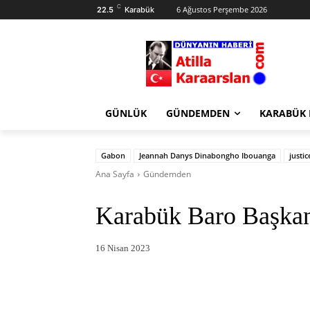
C
6 Ağustos Perşembe 2026
22.5
Karabük
GÜNLÜK
GÜNDEMDEN
KARABÜK
Gabon
Jeannah Danys Dinabongho Ibouanga
justi
Ana Sayfa
Gündemden
Karabük Baro Başkan
16 Nisan 2023
Facebook
X
Pintere