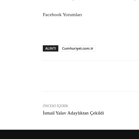
Facebook Yorumları
ALINTI
Cumhuriyet.com.tr
Facebook
Paylaş
ÖNCEKI İÇERIK
İsmail Yalav Adaylıktan Çekildi