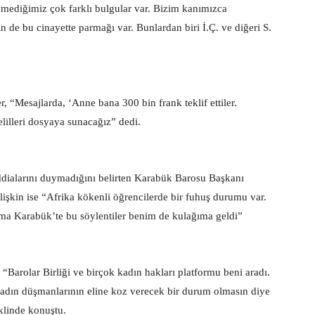
emediğimiz çok farklı bulgular var. Bizim kanımızca
nin de bu cinayette parmağı var. Bunlardan biri İ.Ç. ve diğeri S.
r, “Mesajlarda, ‘Anne bana 300 bin frank teklif ettiler.
elilleri dosyaya sunacağız” dedi.
ddialarını duymadığını belirten Karabük Barosu Başkanı
lişkin ise “Afrika kökenli öğrencilerde bir fuhuş durumu var.
ma Karabük’te bu söylentiler benim de kulağıma geldi”
Barolar Birliği ve birçok kadın hakları platformu beni aradı.
kadın düşmanlarının eline koz verecek bir durum olmasın diye
klinde konuştu.