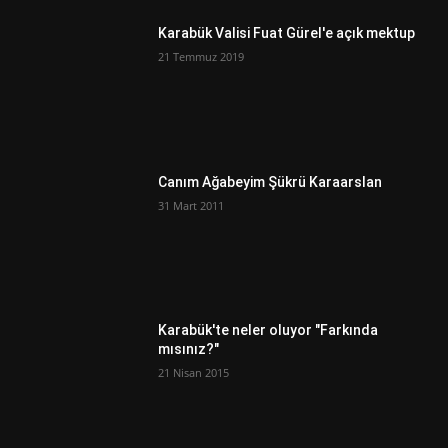
Karabük Valisi Fuat Gürel'e açık mektup
21 Temmuz 2019
Canım Ağabeyim Şükrü Karaarslan
31 Mart 2011
Karabük'te neler oluyor "Farkında
mısınız?"
21 Nisan 2015