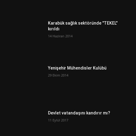
Karabük sağlık sektöründe "TEKEL"
kırıldı
14 Haziran 2014
Yenişehir Mühendisler Kulübü
29 Ekim 2014
Devlet vatandaşını kandırır mı?
11 Eylül 2017