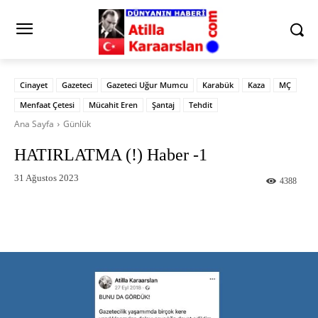
Cinayet
Gazeteci
Gazeteci Uğur Mumcu
Karabük
Kaza
MÇ
Menfaat Çetesi
Mücahit Eren
Şantaj
Tehdit
Ana Sayfa
Günlük
HATIRLATMA (!) Haber -1
31 Ağustos 2023
4388
Facebook
X
Pinterest
What