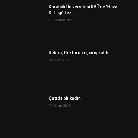
Karabük Üniversitesi KBÜ’de ‘Hava
Kirliliği’ Tezi
19 Haziran 2021
Rektör, Rektörün eşini işe aldı
21 Mart 2022
Çatıda bir kadın
10 Nisan 2016