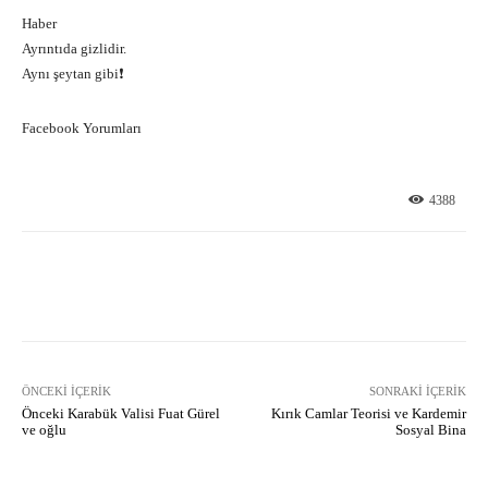
Haber
Ayrıntıda gizlidir.
Aynı şeytan gibi❗
Facebook Yorumları
4388
Facebook
X
Pinterest
What
ÖNCEKI İÇERIK
SONRAKI İÇERIK
Önceki Karabük Valisi Fuat Gürel
Kırık Camlar Teorisi ve Kardemir
ve oğlu
Sosyal Bina