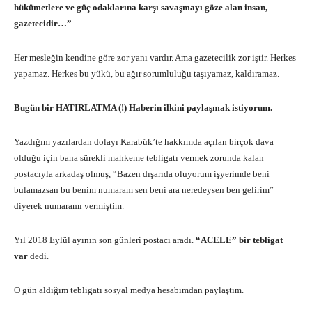
hükümetlere ve güç odaklarına karşı savaşmayı göze alan insan,
gazetecidir…”
Her mesleğin kendine göre zor yanı vardır. Ama gazetecilik zor iştir. Herkes
yapamaz. Herkes bu yükü, bu ağır sorumluluğu taşıyamaz, kaldıramaz.
Bugün bir HATIRLATMA (!) Haberin ilkini paylaşmak istiyorum.
Yazdığım yazılardan dolayı Karabük’te hakkımda açılan birçok dava
olduğu için bana sürekli mahkeme tebligatı vermek zorunda kalan
postacıyla arkadaş olmuş, “Bazen dışarıda oluyorum işyerimde beni
bulamazsan bu benim numaram sen beni ara neredeysen ben gelirim”
diyerek numaramı vermiştim.
Yıl 2018 Eylül ayının son günleri postacı aradı.
“ACELE” bir tebligat
var
dedi.
O gün aldığım tebligatı sosyal medya hesabımdan paylaştım.