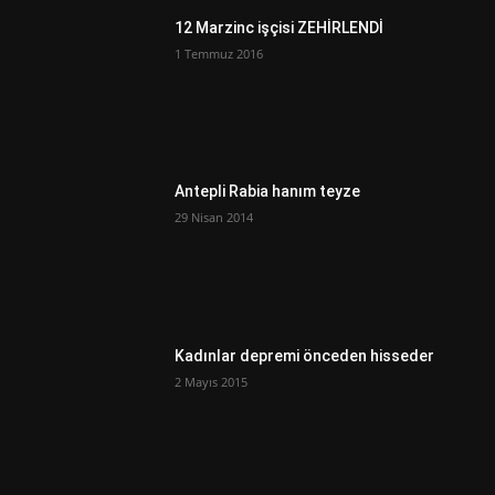
12 Marzinc işçisi ZEHİRLENDİ
1 Temmuz 2016
Antepli Rabia hanım teyze
29 Nisan 2014
Kadınlar depremi önceden hisseder
2 Mayıs 2015