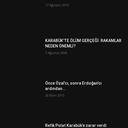
17 Ağustos 2015
KARABÜK’TE ÖLÜM GERÇEĞİ: RAKAMLAR
NEDEN ÖNEMLİ?
7 Ağustos 2026
Önce Özal’cı, sonra Erdoğan’cı
ardından…
26 Ekim 2015
Refik Polat Karabük’e zarar verdi