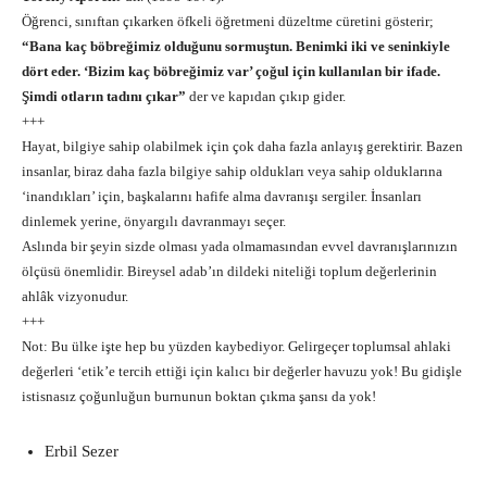
Öğrenci, sınıftan çıkarken öfkeli öğretmeni düzeltme cüretini gösterir;
“Bana kaç böbreğimiz olduğunu sormuştun. Benimki iki ve seninkiyle
dört eder. ‘Bizim kaç böbreğimiz var’ çoğul için kullanılan bir ifade.
Şimdi otların tadını çıkar”
der ve kapıdan çıkıp gider.
+++
Hayat, bilgiye sahip olabilmek için çok daha fazla anlayış gerektirir. Bazen
insanlar, biraz daha fazla bilgiye sahip oldukları veya sahip olduklarına
‘inandıkları’ için, başkalarını hafife alma davranışı sergiler. İnsanları
dinlemek yerine, önyargılı davranmayı seçer.
Aslında bir şeyin sizde olması yada olmamasından evvel davranışlarınızın
ölçüsü önemlidir. Bireysel adab’ın dildeki niteliği toplum değerlerinin
ahlâk vizyonudur.
+++
Not: Bu ülke işte hep bu yüzden kaybediyor. Gelirgeçer toplumsal ahlaki
değerleri ‘etik’e tercih ettiği için kalıcı bir değerler havuzu yok! Bu gidişle
istisnasız çoğunluğun burnunun boktan çıkma şansı da yok!
Erbil Sezer