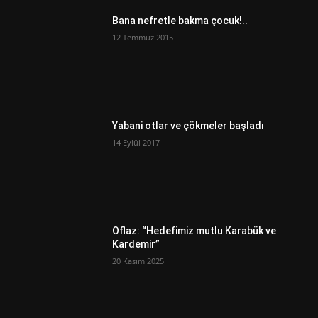
Bana nefretle bakma çocuk!..
12 Temmuz 2015
Yabani otlar ve çökmeler başladı
14 Eylül 2017
Oflaz: “Hedefimiz mutlu Karabük ve
Kardemir”
20 Kasım 2025