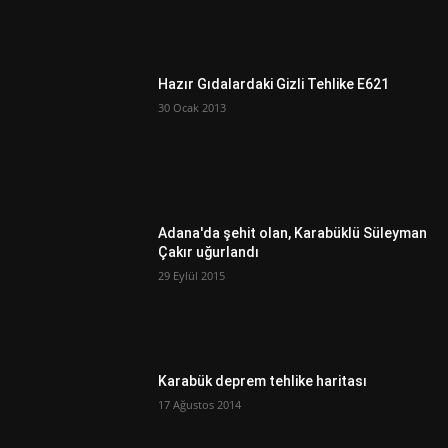
Hazır Gıdalardaki Gizli Tehlike E621
30 Ocak 2013
Adana'da şehit olan, Karabüklü Süleyman
Çakır uğurlandı
29 Eylül 2015
Karabük deprem tehlike haritası
17 Ağustos 2014