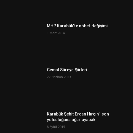
MHP Karabük'te nöbet değişimi
1 Mart 2014
Cemal Süreya Şiirleri
22 Haziran 2023
Karabük Şehit Ercan Hırçın'ı son
yolculuğuna uğurlayacak
8 Eylül 2015