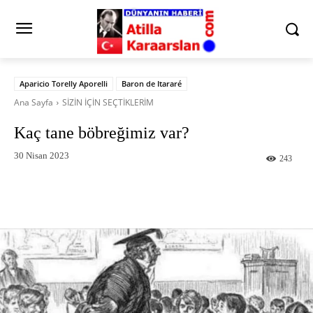
Aparicio Torelly Aporelli
Baron de Itararé
Ana Sayfa
SİZİN İÇİN SEÇTİKLERİM
Kaç tane böbreğimiz var?
30 Nisan 2023
243
Facebook
X
Pinterest
What