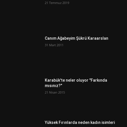
21 Temmuz 2019
Canım Ağabeyim Şükrü Karaarslan
31 Mart 2011
Karabük'te neler oluyor "Farkında
mısınız?"
21 Nisan 2015
Yüksek Fırınlarda neden kadın isimleri