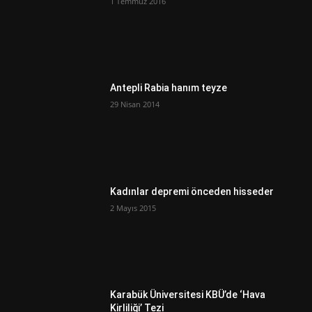
1 Temmuz 2016
Antepli Rabia hanım teyze
29 Nisan 2014
Kadınlar depremi önceden hisseder
2 Mayıs 2015
Karabük Üniversitesi KBÜ’de ‘Hava
Kirliliği’ Tezi