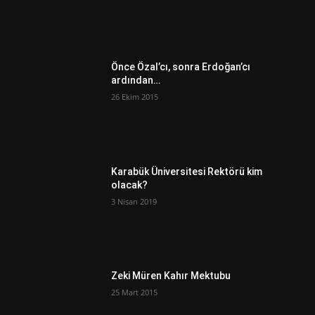
Önce Özal’cı, sonra Erdoğan’cı
ardından…
26 Ekim 2015
Karabük Üniversitesi Rektörü kim
olacak?
3 Nisan 2019
Zeki Müren Kahır Mektubu
25 Mart 2015