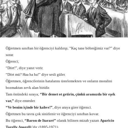
Öğretmen sınıftan bir öğrenciyi kaldırıp; “Kaç tane böbreğimiz var?” diye
sorar.
Öğrenci;
“Dört!”, diye yanıt verir.
“Dört mü? Haa ha ha!” diye sesli güler.
Öğretmen, öğrencilerinin hatalarını üstelemekten ve onların moralini
bozmaktan zevk alan biridir.
Tam önündeki sıraya;
“Bir demet ot getirin, çünkü aramızda bir eşek
var,”
diye emreder.
“Ve benim içinde bir kahve!”
, diye araya girer öğrenci.
Öğretmen bu tavra çok sinirlenir ve öğrenciyi sınıftan kovar.
Bu öğrenci,
“Baron de Itararé”
olarak bilinen mizah yazarı
Aparicio
Torelly Aporell
i’dir. (1895-1971).