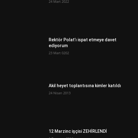
24 Mart 2022
Rektör Polat’ı ispat etmeye davet
ediyorum
23 Mart 0202
Akil heyet toplantısına kimler katıldı
24 Nisan 2013
12 Marzinc işçisi ZEHİRLENDİ