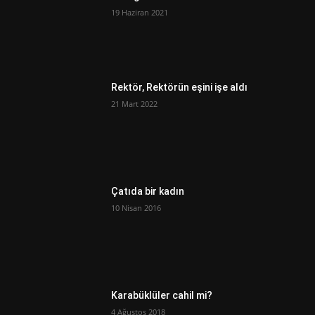
19 Haziran 2021
Rektör, Rektörün eşini işe aldı
21 Mart 2022
Çatıda bir kadın
10 Nisan 2016
Karabüklüler cahil mi?
4 Ağustos 2018