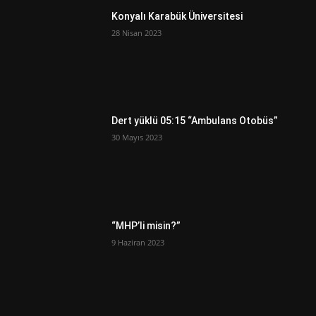
Konyalı Karabük Üniversitesi
28 Nisan 2023
Dert yüklü 05:15 “Ambulans Otobüs”
30 Mayıs 2023
“MHP’li misin?”
9 Haziran 2023