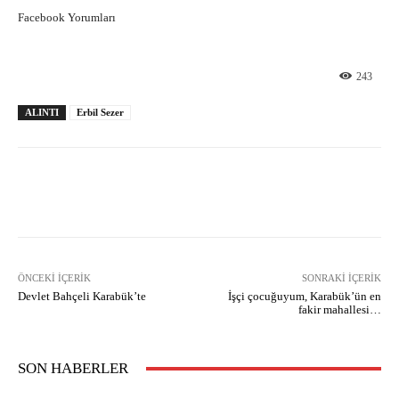
Facebook Yorumları
243
ALINTI
Erbil Sezer
Facebook
X
Pinterest
What
ÖNCEKI İÇERIK
SONRAKI İÇERIK
Devlet Bahçeli Karabük’te
İşçi çocuğuyum, Karabük’ün en
fakir mahallesi…
SON HABERLER