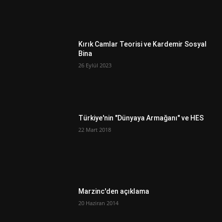
Kırık Camlar Teorisi ve Kardemir Sosyal
Bina
26 Eylül 2023
Türkiye'nin "Dünyaya Armağanı" ve HES
22 Mart 2018
Marzinc'den açıklama
20 Haziran 2014