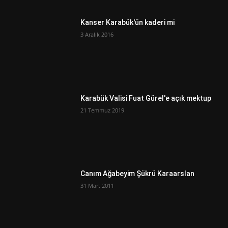
Kanser Karabük'ün kaderi mi
3 Aralık 2016
Karabük Valisi Fuat Gürel'e açık mektup
21 Temmuz 2019
Canım Ağabeyim Şükrü Karaarslan
31 Mart 2011