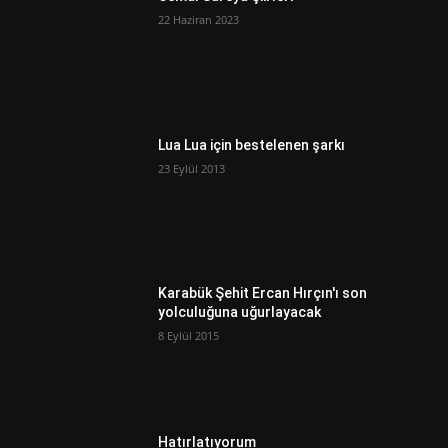
22 Haziran 2023
Lua Lua için bestelenen şarkı
23 Eylül 2013
Karabük Şehit Ercan Hırçın'ı son
yolculuğuna uğurlayacak
8 Eylül 2015
Hatırlatıyorum