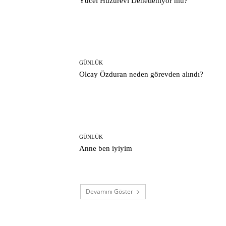
Yücel Huzurevi Denetleniyor mu?
GÜNLÜK
Olcay Özduran neden görevden alındı?
GÜNLÜK
Anne ben iyiyim
Devamını Göster