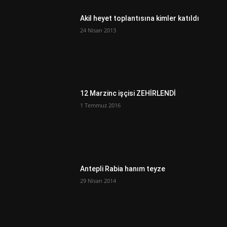
Akil heyet toplantısına kimler katıldı
24 Nisan 2013
12 Marzinc işçisi ZEHİRLENDİ
1 Temmuz 2016
Antepli Rabia hanım teyze
29 Nisan 2014