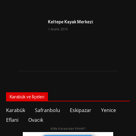
Keltepe Kayak Merkezi
1 Aralık 2015
Karabük ve İlçeleri
Karabük
Safranbolu
Eskipazar
Yenice
Eflani
Ovacık
Atilla Karaarslan Kimdir?