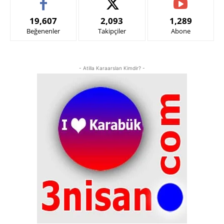
19,607
2,093
1,289
Beğenenler
Takipçiler
Abone
- Atilla Karaarslan Kimdir? -