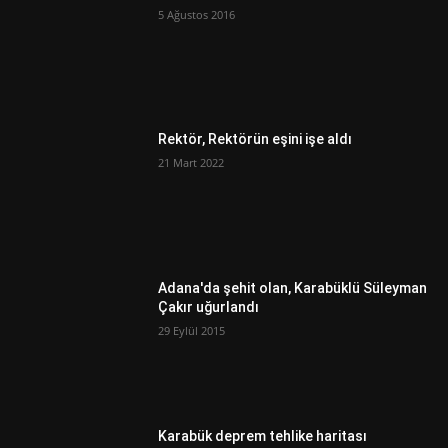
5 Ağustos 2016
Rektör, Rektörün eşini işe aldı
21 Mart 2022
Adana'da şehit olan, Karabüklü Süleyman
Çakır uğurlandı
29 Eylül 2015
Karabük deprem tehlike haritası