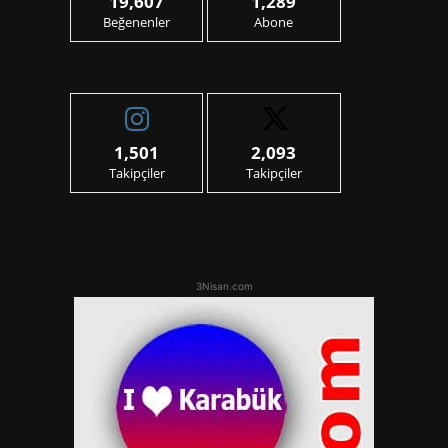
19,607
1,289
Beğenenler
Abone
1,501
2,093
Takipçiler
Takipçiler
3Nisan.com