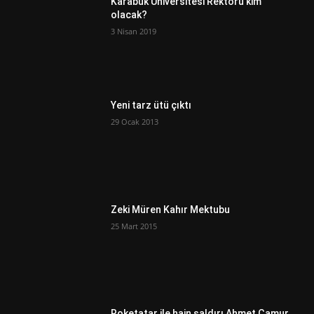
Karabük Üniversitesi Rektörü kim
olacak?
3 Nisan 2019
Yeni tarz ütü çıktı
29 Ocak 2013
Zeki Müren Kahır Mektubu
25 Mart 2015
Roketatar ile hain saldırı Ahmet Çamur